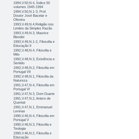
1994,V.50,N.4, Índice 50
volumes 1945-1994
1994,V.50,N.1-3, Prof.
Doutor José Bacelar e
Oliveira
1993,V.49,N.4,Religião nos
Limites da Simples Razão
1993,V.49,N.3, Maurice
Blondel
1993,V.49,N.1-2, Filosofia e
Educação II
1992,V.48,N.4, Filosofia e
Mito
1992,V.48,N.3, Existência e
Sentido
1992,V.48,N.2, Filosofia em
Portugal VII
1992,V.48,N.1, Filosofia da
Natureza
1991,V.47,N.4, Filosofia em
Portugal VI
1991,V.47,N.3, Dom Duarte
1991,V.47,N.2, Antero de
Quental
1991,V.47,N.1, Emmanuel
Levinas
1990,V.46,N.4, Filosofia em
Portugal V
1990,V.46,N.3, Filosofia e
Teologia
1990,V.46,N.2, Filosofia e
Educação