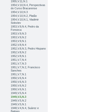
1955,V.11,N.1
1954,V.10,N.4, Perspectivas
do Curso Bracarense
1954,V.10,N.3
1954,V.10,N.2, Platão
1954,V.10,N.1, Vladimir
Soloviev
1953,V.9,N.4, Pedro da
Fonseca
1953,V.9,N.3
1953,V.9,N.2
1953,V.9,N.1
1952,V.8,N.4
1952,V.8,N.3, Pedro Hispano
1952,V.8,N.2
1952,V.8,N.1
1951,V.7,N.4
1951,V.7,N.3
1951,V.7,N.2, Francisco
Sanches
1951,V.7,N.1
1950,V.6,N.4
1950,V.6,N.3
1950,V.6,N.2
1950,V.6,N.1
1949,V.5,N.4
1949,V.5,N.3
1949,V.5,N.2
1949,V.5,N.1
1948,V.4,N.4, Suárez e
Balmes