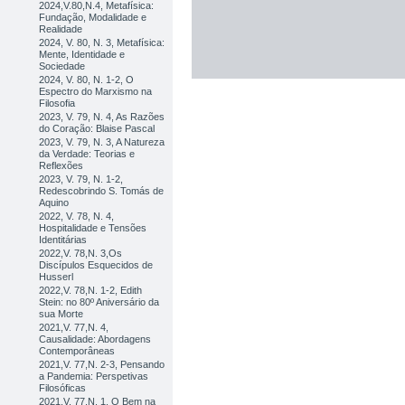
2024,V.80,N.4, Metafísica:
Fundação, Modalidade e
Realidade
2024, V. 80, N. 3, Metafísica:
Mente, Identidade e
Sociedade
2024, V. 80, N. 1-2, O
Espectro do Marxismo na
Filosofia
2023, V. 79, N. 4, As Razões
do Coração: Blaise Pascal
2023, V. 79, N. 3, A Natureza
da Verdade: Teorias e
Reflexões
2023, V. 79, N. 1-2,
Redescobrindo S. Tomás de
Aquino
2022, V. 78, N. 4,
Hospitalidade e Tensões
Identitárias
2022,V. 78,N. 3,Os
Discípulos Esquecidos de
Husserl
2022,V. 78,N. 1-2, Edith
Stein: no 80º Aniversário da
sua Morte
2021,V. 77,N. 4,
Causalidade: Abordagens
Contemporâneas
2021,V. 77,N. 2-3, Pensando
a Pandemia: Perspetivas
Filosóficas
2021,V. 77,N. 1, O Bem na