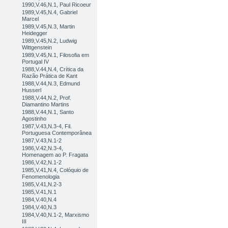
1990,V.46,N.1, Paul Ricoeur
1989,V.45,N.4, Gabriel
Marcel
1989,V.45,N.3, Martin
Heidegger
1989,V.45,N.2, Ludwig
Wittgenstein
1989,V.45,N.1, Filosofia em
Portugal IV
1988,V.44,N.4, Crítica da
Razão Prática de Kant
1988,V.44,N.3, Edmund
Husserl
1988,V.44,N.2, Prof.
Diamantino Martins
1988,V.44,N.1, Santo
Agostinho
1987,V.43,N.3-4, Fil.
Portuguesa Contemporânea
1987,V.43,N.1-2
1986,V.42,N.3-4,
Homenagem ao P. Fragata
1986,V.42,N.1-2
1985,V.41,N.4, Colóquio de
Fenomenologia
1985,V.41,N.2-3
1985,V.41,N.1
1984,V.40,N.4
1984,V.40,N.3
1984,V.40,N.1-2, Marxismo
III