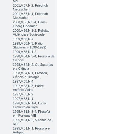
Mal
2001,V.57,N.2, Friedrich
Nietzsche II
2001,V.57,N.1, Friedrich
Nietzsche I
2000,V.56,N.3-4, Hans-
Georg Gadamer
2000,V.56,N.1-2, Religião,
Violência e Sociedade
1999,V.55,N.4
1999,V.55,N.3, Ratio
Studiorum (1599-1999)
1999,V.55,N.1-2
1998,V.54,N.3-4, Filosofia da
Ciência
1998,V.54,N.2, Os Jesuítas
e a Ciência
1998,V.54,N.1, Filosofia,
Ciência e Teologia
1997,V.53,N.4
1997,V.53,N.3, Padre
António Vieira
1997,V.53,N.2
1997,V.53,N.1
1996,V.52,N.1-4, Lúcio
Craveiro da Silva
1995,V.51,N.3-4, Filosofia
em Portugal VIII
1995,V.51,N.2, 50 anos da
RPF
1995,V.51,N.1, Filosofia e
Religião