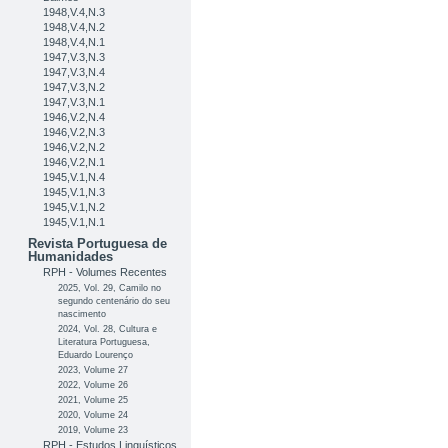
1948,V.4,N.3
1948,V.4,N.2
1948,V.4,N.1
1947,V.3,N.3
1947,V.3,N.4
1947,V.3,N.2
1947,V.3,N.1
1946,V.2,N.4
1946,V.2,N.3
1946,V.2,N.2
1946,V.2,N.1
1945,V.1,N.4
1945,V.1,N.3
1945,V.1,N.2
1945,V.1,N.1
Revista Portuguesa de
Humanidades
RPH - Volumes Recentes
2025, Vol. 29, Camilo no
segundo centenário do seu
nascimento
2024, Vol. 28, Cultura e
Literatura Portuguesa,
Eduardo Lourenço
2023, Volume 27
2022, Volume 26
2021, Volume 25
2020, Volume 24
2019, Volume 23
RPH - Estudos Linguísticos