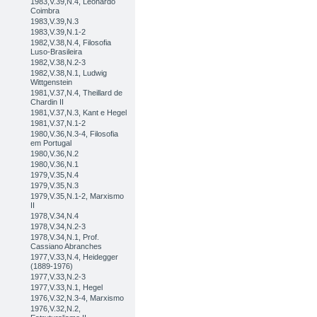
1983,V.39,N.4, Leonardo
Coimbra
1983,V.39,N.3
1983,V.39,N.1-2
1982,V.38,N.4, Filosofia
Luso-Brasileira
1982,V.38,N.2-3
1982,V.38,N.1, Ludwig
Wittgenstein
1981,V.37,N.4, Theillard de
Chardin II
1981,V.37,N.3, Kant e Hegel
1981,V.37,N.1-2
1980,V.36,N.3-4, Filosofia
em Portugal
1980,V.36,N.2
1980,V.36,N.1
1979,V.35,N.4
1979,V.35,N.3
1979,V.35,N.1-2, Marxismo
II
1978,V.34,N.4
1978,V.34,N.2-3
1978,V.34,N.1, Prof.
Cassiano Abranches
1977,V.33,N.4, Heidegger
(1889-1976)
1977,V.33,N.2-3
1977,V.33,N.1, Hegel
1976,V.32,N.3-4, Marxismo
1976,V.32,N.2,