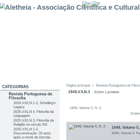
Página principal
>
Revista Portuguesa de Filoso
CATEGORIAS
1949,V.5,N.3
Existe 1 produto.
Revista Portuguesa de
Filosofia
2026,V.82,N.1-2, Schelling’s
Legacy
1949, Volume 5, N. 3
2025,V.81,N.4, Filosofia da
Orden
Linguagem
2025,V.81,N.3, Filosofia da
Religião no século XXI
1949, Volume 5, 
2025,V.81,N.1-2,
Desconstrução: 20 anos
1949, Volume 5, Fa
após a morte de Derrida