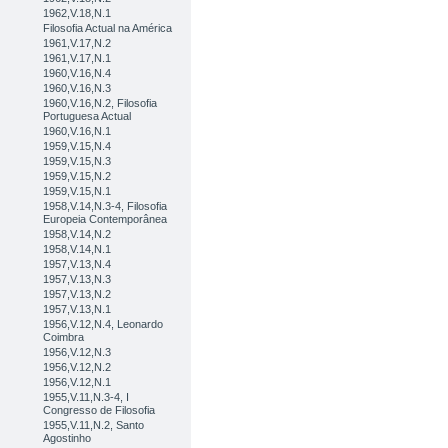
1962,V.18,N.1
Filosofia Actual na América
1961,V.17,N.2
1961,V.17,N.1
1960,V.16,N.4
1960,V.16,N.3
1960,V.16,N.2, Filosofia
Portuguesa Actual
1960,V.16,N.1
1959,V.15,N.4
1959,V.15,N.3
1959,V.15,N.2
1959,V.15,N.1
1958,V.14,N.3-4, Filosofia
Europeia Contemporânea
1958,V.14,N.2
1958,V.14,N.1
1957,V.13,N.4
1957,V.13,N.3
1957,V.13,N.2
1957,V.13,N.1
1956,V.12,N.4, Leonardo
Coimbra
1956,V.12,N.3
1956,V.12,N.2
1956,V.12,N.1
1955,V.11,N.3-4, I
Congresso de Filosofia
1955,V.11,N.2, Santo
Agostinho