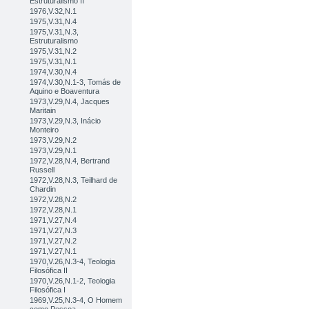
Estruturalismo II
1976,V.32,N.1
1975,V.31,N.4
1975,V.31,N.3,
Estruturalismo
1975,V.31,N.2
1975,V.31,N.1
1974,V.30,N.4
1974,V.30,N.1-3, Tomás de
Aquino e Boaventura
1973,V.29,N.4, Jacques
Maritain
1973,V.29,N.3, Inácio
Monteiro
1973,V.29,N.2
1973,V.29,N.1
1972,V.28,N.4, Bertrand
Russell
1972,V.28,N.3, Teilhard de
Chardin
1972,V.28,N.2
1972,V.28,N.1
1971,V.27,N.4
1971,V.27,N.3
1971,V.27,N.2
1971,V.27,N.1
1970,V.26,N.3-4, Teologia
Filosófica II
1970,V.26,N.1-2, Teologia
Filosófica I
1969,V.25,N.3-4, O Homem