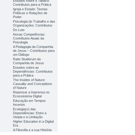
Estudos sobre o Tabaco:
Contributos para a Prática
Igreja e Estado: Teorias
Políticas e Relações de
Poder
Psicologia do Trabalho e das
Organizações: Contributos
Do Luto
Novas Competências:
Contributos Atuais da
Psicologia
A Pedagogia da Companhia
de Jesus – Contributos para
um Diálogo
Ratio Studiorum da
Companhia de Jesus
Estudos sobre as
Dependências: Contributos
para a Prática
The Insides of Nature:
Causality and Conceptions
of Nature
Repensar a Imprensa no
Ecossistema Digital
Educação em Tempos
Incertos
Ecologia(s) das
Dependências: Entre a
Utopia e a Limitação
Higher Education in a Digital
Era
A Filosofia e a sua História