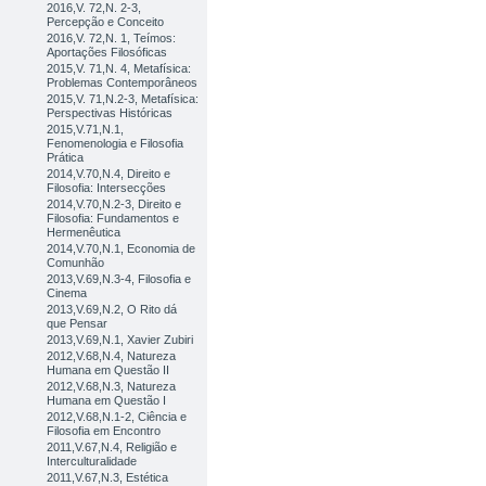
2016,V. 72,N. 2-3,
Percepção e Conceito
2016,V. 72,N. 1, Teímos:
Aportações Filosóficas
2015,V. 71,N. 4, Metafísica:
Problemas Contemporâneos
2015,V. 71,N.2-3, Metafísica:
Perspectivas Históricas
2015,V.71,N.1,
Fenomenologia e Filosofia
Prática
2014,V.70,N.4, Direito e
Filosofia: Intersecções
2014,V.70,N.2-3, Direito e
Filosofia: Fundamentos e
Hermenêutica
2014,V.70,N.1, Economia de
Comunhão
2013,V.69,N.3-4, Filosofia e
Cinema
2013,V.69,N.2, O Rito dá
que Pensar
2013,V.69,N.1, Xavier Zubiri
2012,V.68,N.4, Natureza
Humana em Questão II
2012,V.68,N.3, Natureza
Humana em Questão I
2012,V.68,N.1-2, Ciência e
Filosofia em Encontro
2011,V.67,N.4, Religião e
Interculturalidade
2011,V.67,N.3, Estética