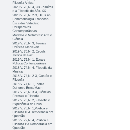
Filosofia Antiga
2020,V. 76,N. 4, Os Jesuítas
e a Filosofia do Séc. XX
2020,V. 76,N. 2-3, Deus na
Fenomenologia Francesa
Ética das Virtudes:
Perspectivas
Contemporâneas
Modelos e Metáforas: Arte e
Ciência
2019,V. 75,N. 3, Teorias
Políticas Medievais
2019,V. 75,N. 2, Escola
Ibérica da Paz
2019,V. 75,N. 1, Ética e
Política Contemporânea
2018,V. 74,N. 4, Filosofia da
Música
2018,V. 74,N. 2-3, Gestão e
Filosofia
2018,V. 74,N. 1, Pierre
Duhem e Ernst Mach
2017,V. 73,N. 3-4, Ciências
Formais e Filosofia
2017,V. 73,N. 2, Filosofia e
Experiência de Deus
2017,V. 73,N. 1,Política e
Filosofia II: A Democracia em
Questão
2016,V. 72,N. 4, Política e
Filosofia I: A Democracia em
Questão