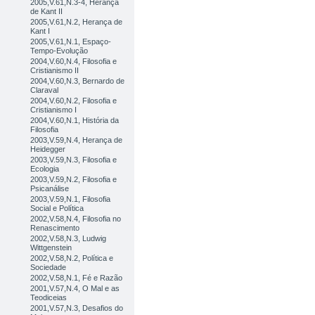
2005,V.61,N.3-4, Herança
de Kant II
2005,V.61,N.2, Herança de
Kant I
2005,V.61,N.1, Espaço-
Tempo-Evolução
2004,V.60,N.4, Filosofia e
Cristianismo II
2004,V.60,N.3, Bernardo de
Claraval
2004,V.60,N.2, Filosofia e
Cristianismo I
2004,V.60,N.1, História da
Filosofia
2003,V.59,N.4, Herança de
Heidegger
2003,V.59,N.3, Filosofia e
Ecologia
2003,V.59,N.2, Filosofia e
Psicanálise
2003,V.59,N.1, Filosofia
Social e Política
2002,V.58,N.4, Filosofia no
Renascimento
2002,V.58,N.3, Ludwig
Wittgenstein
2002,V.58,N.2, Política e
Sociedade
2002,V.58,N.1, Fé e Razão
2001,V.57,N.4, O Mal e as
Teodiceias
2001,V.57,N.3, Desafios do