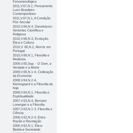
Fenomenológica
2011,V.67,N.2, Pensamento
Luso-Brasileiro
Contemporâneo
2011,V.67,N.1, A Condição
Pós-Secular
2010,V.66,N.4, Darwinismo:
Vertentes Científica e
Religiosa
2010,V.66,N.3, Evolução,
Ética e Cultura
2010,V. 66,N.2, Morrer em
Portugal
2010,V.66,N.1, Filosofia e
Medicina
2009,V.65,Sup. - O Dom, a
Verdade e a Morte
2009,V.65,N.1-4, Civilização
da Economia
2008,V.64,N.2-4,
Kierkegaard e a Filosofia de
hoje
2008,V.64,N.1, Filosofia e
Espiritualidade
2007,V.63,N.4, Bernard
Lonergan e a Filosofia
2007,V.63,N.1-3, Filosofia e
Ciência
2006,V.62,N.2-4, Entre
Razão e Revelação
2006,V.62,N.1, Ética-
Bioética-Sociedade