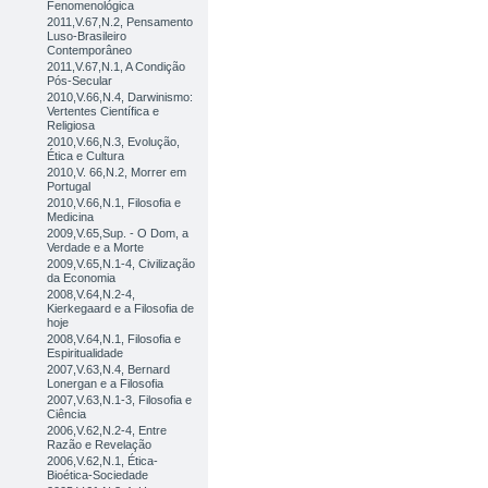
Fenomenológica
2011,V.67,N.2, Pensamento
Luso-Brasileiro
Contemporâneo
2011,V.67,N.1, A Condição
Pós-Secular
2010,V.66,N.4, Darwinismo:
Vertentes Científica e
Religiosa
2010,V.66,N.3, Evolução,
Ética e Cultura
2010,V. 66,N.2, Morrer em
Portugal
2010,V.66,N.1, Filosofia e
Medicina
2009,V.65,Sup. - O Dom, a
Verdade e a Morte
2009,V.65,N.1-4, Civilização
da Economia
2008,V.64,N.2-4,
Kierkegaard e a Filosofia de
hoje
2008,V.64,N.1, Filosofia e
Espiritualidade
2007,V.63,N.4, Bernard
Lonergan e a Filosofia
2007,V.63,N.1-3, Filosofia e
Ciência
2006,V.62,N.2-4, Entre
Razão e Revelação
2006,V.62,N.1, Ética-
Bioética-Sociedade