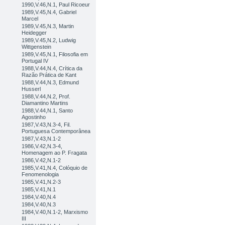
1990,V.46,N.1, Paul Ricoeur
1989,V.45,N.4, Gabriel
Marcel
1989,V.45,N.3, Martin
Heidegger
1989,V.45,N.2, Ludwig
Wittgenstein
1989,V.45,N.1, Filosofia em
Portugal IV
1988,V.44,N.4, Crítica da
Razão Prática de Kant
1988,V.44,N.3, Edmund
Husserl
1988,V.44,N.2, Prof.
Diamantino Martins
1988,V.44,N.1, Santo
Agostinho
1987,V.43,N.3-4, Fil.
Portuguesa Contemporânea
1987,V.43,N.1-2
1986,V.42,N.3-4,
Homenagem ao P. Fragata
1986,V.42,N.1-2
1985,V.41,N.4, Colóquio de
Fenomenologia
1985,V.41,N.2-3
1985,V.41,N.1
1984,V.40,N.4
1984,V.40,N.3
1984,V.40,N.1-2, Marxismo
III