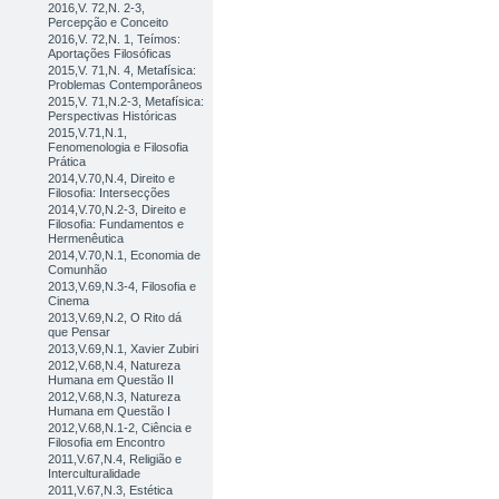
2016,V. 72,N. 2-3,
Percepção e Conceito
2016,V. 72,N. 1, Teímos:
Aportações Filosóficas
2015,V. 71,N. 4, Metafísica:
Problemas Contemporâneos
2015,V. 71,N.2-3, Metafísica:
Perspectivas Históricas
2015,V.71,N.1,
Fenomenologia e Filosofia
Prática
2014,V.70,N.4, Direito e
Filosofia: Intersecções
2014,V.70,N.2-3, Direito e
Filosofia: Fundamentos e
Hermenêutica
2014,V.70,N.1, Economia de
Comunhão
2013,V.69,N.3-4, Filosofia e
Cinema
2013,V.69,N.2, O Rito dá
que Pensar
2013,V.69,N.1, Xavier Zubiri
2012,V.68,N.4, Natureza
Humana em Questão II
2012,V.68,N.3, Natureza
Humana em Questão I
2012,V.68,N.1-2, Ciência e
Filosofia em Encontro
2011,V.67,N.4, Religião e
Interculturalidade
2011,V.67,N.3, Estética