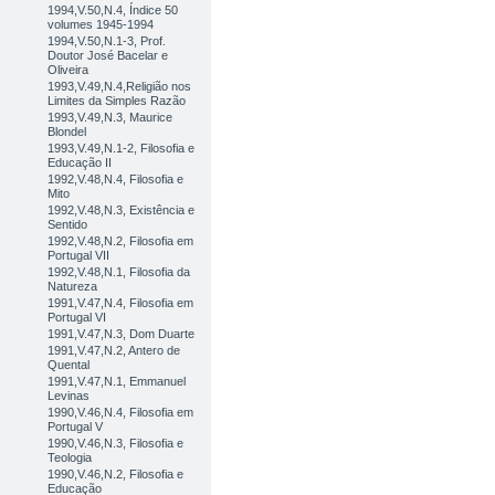
1994,V.50,N.4, Índice 50
volumes 1945-1994
1994,V.50,N.1-3, Prof.
Doutor José Bacelar e
Oliveira
1993,V.49,N.4,Religião nos
Limites da Simples Razão
1993,V.49,N.3, Maurice
Blondel
1993,V.49,N.1-2, Filosofia e
Educação II
1992,V.48,N.4, Filosofia e
Mito
1992,V.48,N.3, Existência e
Sentido
1992,V.48,N.2, Filosofia em
Portugal VII
1992,V.48,N.1, Filosofia da
Natureza
1991,V.47,N.4, Filosofia em
Portugal VI
1991,V.47,N.3, Dom Duarte
1991,V.47,N.2, Antero de
Quental
1991,V.47,N.1, Emmanuel
Levinas
1990,V.46,N.4, Filosofia em
Portugal V
1990,V.46,N.3, Filosofia e
Teologia
1990,V.46,N.2, Filosofia e
Educação