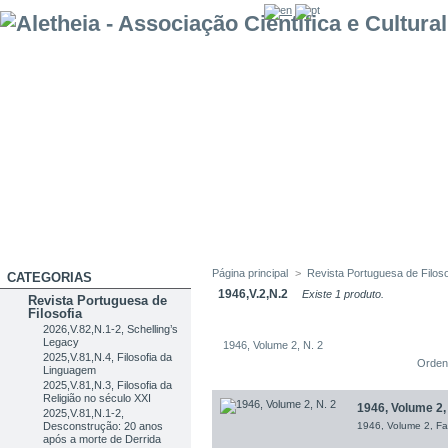
Página principal
>
Revista Portuguesa de Filoso
CATEGORIAS
1946,V.2,N.2
Existe 1 produto.
Revista Portuguesa de
Filosofia
2026,V.82,N.1-2, Schelling’s
Legacy
1946, Volume 2, N. 2
2025,V.81,N.4, Filosofia da
Orden
Linguagem
2025,V.81,N.3, Filosofia da
Religião no século XXI
1946, Volume 2, 
2025,V.81,N.1-2,
Desconstrução: 20 anos
1946, Volume 2, Fa
após a morte de Derrida