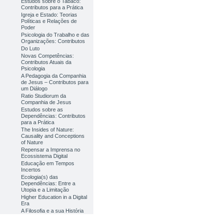
Estudos sobre o Tabaco:
Contributos para a Prática
Igreja e Estado: Teorias
Políticas e Relações de
Poder
Psicologia do Trabalho e das
Organizações: Contributos
Do Luto
Novas Competências:
Contributos Atuais da
Psicologia
A Pedagogia da Companhia
de Jesus – Contributos para
um Diálogo
Ratio Studiorum da
Companhia de Jesus
Estudos sobre as
Dependências: Contributos
para a Prática
The Insides of Nature:
Causality and Conceptions
of Nature
Repensar a Imprensa no
Ecossistema Digital
Educação em Tempos
Incertos
Ecologia(s) das
Dependências: Entre a
Utopia e a Limitação
Higher Education in a Digital
Era
A Filosofia e a sua História