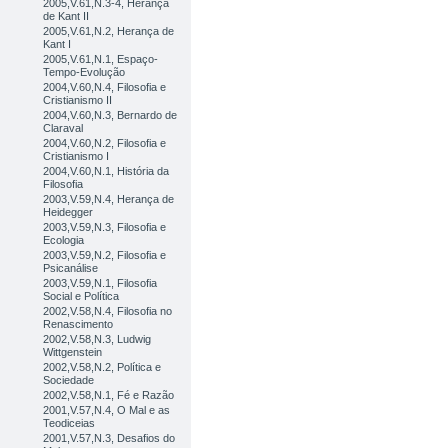
2005,V.61,N.3-4, Herança
de Kant II
2005,V.61,N.2, Herança de
Kant I
2005,V.61,N.1, Espaço-
Tempo-Evolução
2004,V.60,N.4, Filosofia e
Cristianismo II
2004,V.60,N.3, Bernardo de
Claraval
2004,V.60,N.2, Filosofia e
Cristianismo I
2004,V.60,N.1, História da
Filosofia
2003,V.59,N.4, Herança de
Heidegger
2003,V.59,N.3, Filosofia e
Ecologia
2003,V.59,N.2, Filosofia e
Psicanálise
2003,V.59,N.1, Filosofia
Social e Política
2002,V.58,N.4, Filosofia no
Renascimento
2002,V.58,N.3, Ludwig
Wittgenstein
2002,V.58,N.2, Política e
Sociedade
2002,V.58,N.1, Fé e Razão
2001,V.57,N.4, O Mal e as
Teodiceias
2001,V.57,N.3, Desafios do