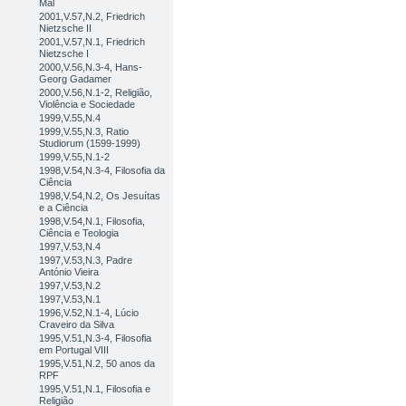
Mal
2001,V.57,N.2, Friedrich
Nietzsche II
2001,V.57,N.1, Friedrich
Nietzsche I
2000,V.56,N.3-4, Hans-
Georg Gadamer
2000,V.56,N.1-2, Religião,
Violência e Sociedade
1999,V.55,N.4
1999,V.55,N.3, Ratio
Studiorum (1599-1999)
1999,V.55,N.1-2
1998,V.54,N.3-4, Filosofia da
Ciência
1998,V.54,N.2, Os Jesuítas
e a Ciência
1998,V.54,N.1, Filosofia,
Ciência e Teologia
1997,V.53,N.4
1997,V.53,N.3, Padre
António Vieira
1997,V.53,N.2
1997,V.53,N.1
1996,V.52,N.1-4, Lúcio
Craveiro da Silva
1995,V.51,N.3-4, Filosofia
em Portugal VIII
1995,V.51,N.2, 50 anos da
RPF
1995,V.51,N.1, Filosofia e
Religião