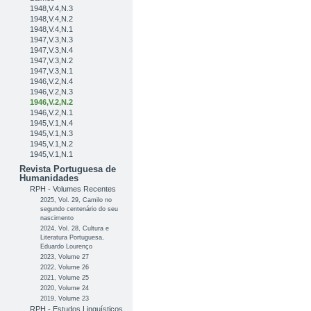
1948,V.4,N.3
1948,V.4,N.2
1948,V.4,N.1
1947,V.3,N.3
1947,V.3,N.4
1947,V.3,N.2
1947,V.3,N.1
1946,V.2,N.4
1946,V.2,N.3
1946,V.2,N.2
1946,V.2,N.1
1945,V.1,N.4
1945,V.1,N.3
1945,V.1,N.2
1945,V.1,N.1
Revista Portuguesa de
Humanidades
RPH - Volumes Recentes
2025, Vol. 29, Camilo no
segundo centenário do seu
nascimento
2024, Vol. 28, Cultura e
Literatura Portuguesa,
Eduardo Lourenço
2023, Volume 27
2022, Volume 26
2021, Volume 25
2020, Volume 24
2019, Volume 23
RPH - Estudos Linguísticos