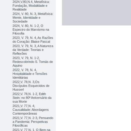
2024,V.80,N.4, Metafísica:
Fundação, Modalidade e
Realidade
2024, V. 80, N. 3, Metafísica:
Mente, Identidade e
Sociedade
2024, V. 80, N. 1-2, O
Espectro do Marxismo na
Filosofia
2023, V. 79, N. 4, As Razões
do Coração: Blaise Pascal
2023, V. 79, N. 3, A Natureza
da Verdade: Teorias e
Reflexões
2023, V. 79, N. 1-2,
Redescobrindo S. Tomás de
Aquino
2022, V. 78, N. 4,
Hospitalidade e Tensões
Identitárias
2022,V. 78,N. 3,Os
Discípulos Esquecidos de
Husserl
2022,V. 78,N. 1-2, Edith
Stein: no 80º Aniversário da
sua Morte
2021,V. 77,N. 4,
Causalidade: Abordagens
Contemporâneas
2021,V. 77,N. 2-3, Pensando
a Pandemia: Perspetivas
Filosóficas
2021,V. 77,N. 1, O Bem na