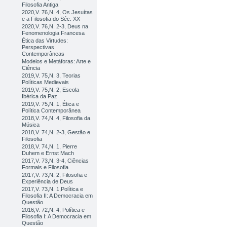
Filosofia Antiga
2020,V. 76,N. 4, Os Jesuítas
e a Filosofia do Séc. XX
2020,V. 76,N. 2-3, Deus na
Fenomenologia Francesa
Ética das Virtudes:
Perspectivas
Contemporâneas
Modelos e Metáforas: Arte e
Ciência
2019,V. 75,N. 3, Teorias
Políticas Medievais
2019,V. 75,N. 2, Escola
Ibérica da Paz
2019,V. 75,N. 1, Ética e
Política Contemporânea
2018,V. 74,N. 4, Filosofia da
Música
2018,V. 74,N. 2-3, Gestão e
Filosofia
2018,V. 74,N. 1, Pierre
Duhem e Ernst Mach
2017,V. 73,N. 3-4, Ciências
Formais e Filosofia
2017,V. 73,N. 2, Filosofia e
Experiência de Deus
2017,V. 73,N. 1,Política e
Filosofia II: A Democracia em
Questão
2016,V. 72,N. 4, Política e
Filosofia I: A Democracia em
Questão