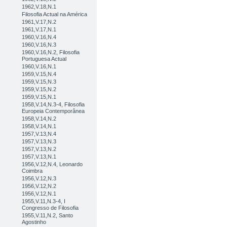
1962,V.18,N.1
Filosofia Actual na América
1961,V.17,N.2
1961,V.17,N.1
1960,V.16,N.4
1960,V.16,N.3
1960,V.16,N.2, Filosofia
Portuguesa Actual
1960,V.16,N.1
1959,V.15,N.4
1959,V.15,N.3
1959,V.15,N.2
1959,V.15,N.1
1958,V.14,N.3-4, Filosofia
Europeia Contemporânea
1958,V.14,N.2
1958,V.14,N.1
1957,V.13,N.4
1957,V.13,N.3
1957,V.13,N.2
1957,V.13,N.1
1956,V.12,N.4, Leonardo
Coimbra
1956,V.12,N.3
1956,V.12,N.2
1956,V.12,N.1
1955,V.11,N.3-4, I
Congresso de Filosofia
1955,V.11,N.2, Santo
Agostinho