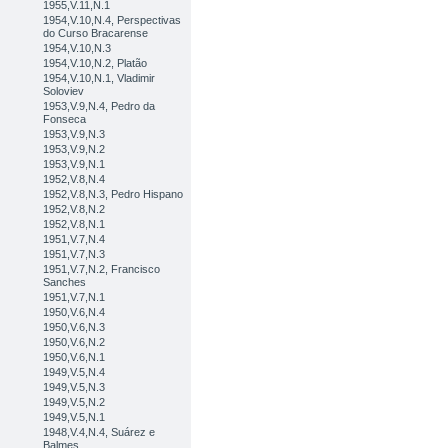
1955,V.11,N.1
1954,V.10,N.4, Perspectivas
do Curso Bracarense
1954,V.10,N.3
1954,V.10,N.2, Platão
1954,V.10,N.1, Vladimir
Soloviev
1953,V.9,N.4, Pedro da
Fonseca
1953,V.9,N.3
1953,V.9,N.2
1953,V.9,N.1
1952,V.8,N.4
1952,V.8,N.3, Pedro Hispano
1952,V.8,N.2
1952,V.8,N.1
1951,V.7,N.4
1951,V.7,N.3
1951,V.7,N.2, Francisco
Sanches
1951,V.7,N.1
1950,V.6,N.4
1950,V.6,N.3
1950,V.6,N.2
1950,V.6,N.1
1949,V.5,N.4
1949,V.5,N.3
1949,V.5,N.2
1949,V.5,N.1
1948,V.4,N.4, Suárez e
Balmes