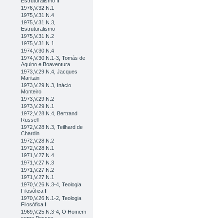
Estruturalismo II
1976,V.32,N.1
1975,V.31,N.4
1975,V.31,N.3,
Estruturalismo
1975,V.31,N.2
1975,V.31,N.1
1974,V.30,N.4
1974,V.30,N.1-3, Tomás de
Aquino e Boaventura
1973,V.29,N.4, Jacques
Maritain
1973,V.29,N.3, Inácio
Monteiro
1973,V.29,N.2
1973,V.29,N.1
1972,V.28,N.4, Bertrand
Russell
1972,V.28,N.3, Teilhard de
Chardin
1972,V.28,N.2
1972,V.28,N.1
1971,V.27,N.4
1971,V.27,N.3
1971,V.27,N.2
1971,V.27,N.1
1970,V.26,N.3-4, Teologia
Filosófica II
1970,V.26,N.1-2, Teologia
Filosófica I
1969,V.25,N.3-4, O Homem