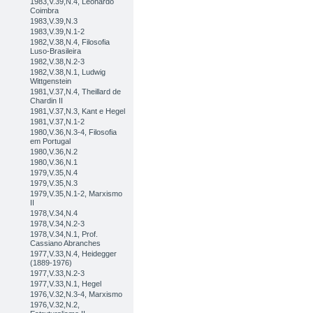
1983,V.39,N.4, Leonardo
Coimbra
1983,V.39,N.3
1983,V.39,N.1-2
1982,V.38,N.4, Filosofia
Luso-Brasileira
1982,V.38,N.2-3
1982,V.38,N.1, Ludwig
Wittgenstein
1981,V.37,N.4, Theillard de
Chardin II
1981,V.37,N.3, Kant e Hegel
1981,V.37,N.1-2
1980,V.36,N.3-4, Filosofia
em Portugal
1980,V.36,N.2
1980,V.36,N.1
1979,V.35,N.4
1979,V.35,N.3
1979,V.35,N.1-2, Marxismo
II
1978,V.34,N.4
1978,V.34,N.2-3
1978,V.34,N.1, Prof.
Cassiano Abranches
1977,V.33,N.4, Heidegger
(1889-1976)
1977,V.33,N.2-3
1977,V.33,N.1, Hegel
1976,V.32,N.3-4, Marxismo
1976,V.32,N.2,