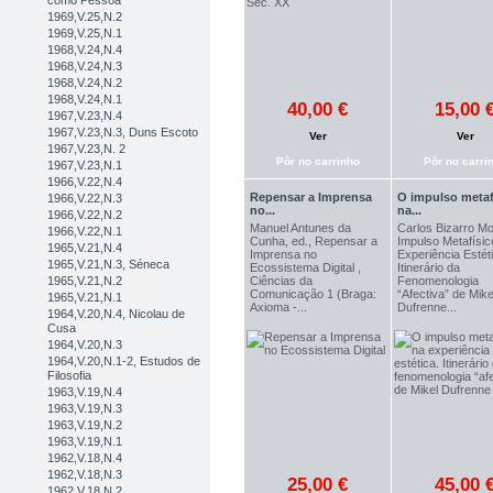
como Pessoa
1969,V.25,N.2
1969,V.25,N.1
1968,V.24,N.4
1968,V.24,N.3
1968,V.24,N.2
1968,V.24,N.1
40,00 €
15,00 
1967,V.23,N.4
1967,V.23,N.3, Duns Escoto
Ver
Ver
1967,V.23,N. 2
Pôr no carrinho
Pôr no carri
1967,V.23,N.1
1966,V.22,N.4
Repensar a Imprensa
O impulso metaf
1966,V.22,N.3
no...
na...
1966,V.22,N.2
Manuel Antunes da
Carlos Bizarro Mo
1966,V.22,N.1
Cunha, ed., Repensar a
Impulso Metafísic
1965,V.21,N.4
Imprensa no
Experiência Estét
1965,V.21,N.3, Séneca
Ecossistema Digital ,
Itinerário da
1965,V.21,N.2
Ciências da
Fenomenologia
Comunicação 1 (Braga:
“Afectiva” de Mike
1965,V.21,N.1
Axioma -...
Dufrenne...
1964,V.20,N.4, Nicolau de
Cusa
1964,V.20,N.3
1964,V.20,N.1-2, Estudos de
Filosofia
1963,V.19,N.4
1963,V.19,N.3
1963,V.19,N.2
1963,V.19,N.1
1962,V.18,N.4
1962,V.18,N.3
25,00 €
45,00 
1962,V.18,N.2