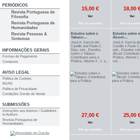
PERIÓDICOS
15,00 €
18,00 
Revista Portuguesa de
Ver
Ver
Filosofia
Revista Portuguesa de
Pôr no carrinho
Pôr no carri
Humanidades
Estudos sobre o
Estudos sobre o
Revista Pessoas &
Tabaco:...
Álcool:...
Sintomas
José A. García del
José A. García de
Castillo and Paulo C.
Castillo e Paulo C
INFORMAÇÕES GERAIS
Dias, eds., Estudos
eds., Estudos sob
sobre o Tabaco:
Álcool: Contributo
Formas de Pagamento
Contributos para a
Prática, Volume I, 
Prática, Volume II , 1. a...
vol....
Contactos
AVISO LEGAL
Política de Cookies
RGPD
Política de Privacidade
Condições Gerais de Venda
SUBMISSÕES
Instruções aos Autores / Guidelines
27,00 €
25,00 
to Authors
Revista Portuguesa de
Ver
Ver
Humanidades
Pôr no carrinho
Pôr no carri