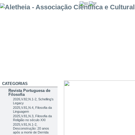
CATEGORIAS
Revista Portuguesa de
Filosofia
2026,V.82,N.1-2, Schelling’s
Legacy
2025,V.81,N.4, Filosofia da
Linguagem
2025,V.81,N.3, Filosofia da
Religião no século XXI
2025,V.81,N.1-2,
Desconstrução: 20 anos
após a morte de Derrida