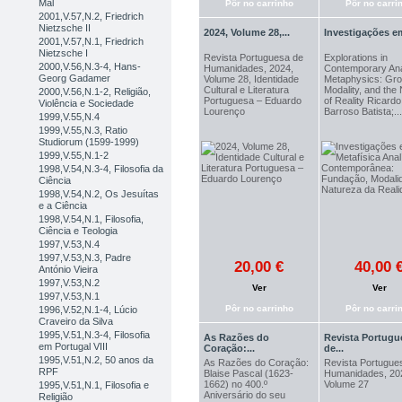
Mal
Pôr no carrinho
Pôr no carri
2001,V.57,N.2, Friedrich
Nietzsche II
2024, Volume 28,...
Investigações em
2001,V.57,N.1, Friedrich
Nietzsche I
Revista Portuguesa de
Explorations in
2000,V.56,N.3-4, Hans-
Humanidades, 2024,
Contemporary Ana
Georg Gadamer
Volume 28, Identidade
Metaphysics: Gro
Cultural e Literatura
Modality, and the
2000,V.56,N.1-2, Religião,
Portuguesa – Eduardo
of Reality Ricardo
Violência e Sociedade
Lourenço
Barroso Batista;...
1999,V.55,N.4
1999,V.55,N.3, Ratio
Studiorum (1599-1999)
1999,V.55,N.1-2
1998,V.54,N.3-4, Filosofia da
Ciência
1998,V.54,N.2, Os Jesuítas
e a Ciência
1998,V.54,N.1, Filosofia,
Ciência e Teologia
1997,V.53,N.4
1997,V.53,N.3, Padre
20,00 €
40,00 
António Vieira
1997,V.53,N.2
Ver
Ver
1997,V.53,N.1
Pôr no carrinho
Pôr no carri
1996,V.52,N.1-4, Lúcio
Craveiro da Silva
1995,V.51,N.3-4, Filosofia
As Razões do
Revista Portugu
em Portugal VIII
Coração:...
de...
1995,V.51,N.2, 50 anos da
As Razões do Coração:
Revista Portugue
RPF
Blaise Pascal (1623-
Humanidades, 20
1662) no 400.º
Volume 27
1995,V.51,N.1, Filosofia e
Aniversário do seu
Religião