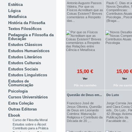
Antonio Augusto Passos
Paulo C. Dias et al
Estética
Videira, Por que os
Novos Desafios,
Físicos Acreditam que as
Competências:
Lógica
Coisas Existem? Breves
Contributos Atuai
Metafísica
comentários a Respeito
Psicologia , Psico
das...
(Braga:...
História da Filosofia
Textos Filosóficos
Pedagogia e Filosofia da
Educação
Estudos Clássicos
Estudos Humanísticos
Estudos Literários
Estudos Culturais
Estudos Sociais
15,00 €
15,00 
Estudos Linguísticos
Ver
Ver
Estudos de
Comunicação
Pôr no carrinho
Pôr no carri
Psicologia
Questão de Deus em...
Do Luto
Cursos Universitários
Extra Coleção
Francisco José de
Jorge Correia Je
Jesus Oliveira, Questão
and Clara Costa O
Outras Editoras
de Deus em Leonardo
eds., Do Luto , Fil
Coimbra: Maturação
42 (Braga: Axioma
Ebook
Religiosa e Contributo da
Publicações da
Curso de Filosofia Moral
Década de 20 ,...
Faculdade de...
Estudos sobre o Álcool:
Contributo para a Prática