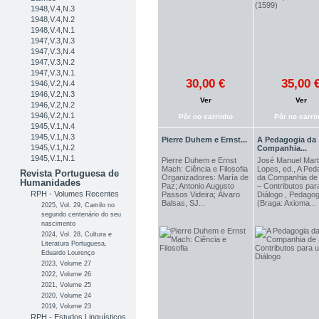
1948,V.4,N.3
1948,V.4,N.2
1948,V.4,N.1
1947,V.3,N.3
1947,V.3,N.4
1947,V.3,N.2
1947,V.3,N.1
30,00 €
35,00 
1946,V.2,N.4
1946,V.2,N.3
Ver
Ver
1946,V.2,N.2
1946,V.2,N.1
Pôr no carrinho
Pôr no carri
1945,V.1,N.4
1945,V.1,N.3
Pierre Duhem e Ernst...
A Pedagogia da
1945,V.1,N.2
Companhia...
1945,V.1,N.1
Pierre Duhem e Ernst
José Manuel Mart
Mach: Ciência e Filosofia
Lopes, ed., A Ped
Revista Portuguesa de
Organizadores: María de
da Companhia de
Humanidades
Paz; Antonio Augusto
– Contributos pa
RPH - Volumes Recentes
Passos Videira; Álvaro
Diálogo , Pedagog
Balsas, SJ...
(Braga: Axioma...
2025, Vol. 29, Camilo no
segundo centenário do seu
nascimento
2024, Vol. 28, Cultura e
Literatura Portuguesa,
Eduardo Lourenço
2023, Volume 27
2022, Volume 26
2021, Volume 25
2020, Volume 24
2019, Volume 23
RPH - Estudos Linguísticos