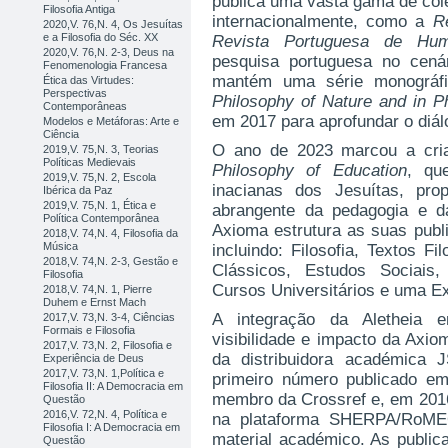
publica uma vasta gama de col
Filosofia Antiga
internacionalmente, como a
R
2020,V. 76,N. 4, Os Jesuítas
e a Filosofia do Séc. XX
Revista Portuguesa de Hum
2020,V. 76,N. 2-3, Deus na
pesquisa portuguesa no cená
Fenomenologia Francesa
mantém uma série monográfic
Ética das Virtudes:
Perspectivas
Philosophy of Nature and in P
Contemporâneas
em 2017 para aprofundar o diálog
Modelos e Metáforas: Arte e
Ciência
O ano de 2023 marcou a cr
2019,V. 75,N. 3, Teorias
Políticas Medievais
Philosophy of Education
, qu
2019,V. 75,N. 2, Escola
inacianas dos Jesuítas, pro
Ibérica da Paz
2019,V. 75,N. 1, Ética e
abrangente da pedagogia e d
Política Contemporânea
Axioma estrutura as suas pub
2018,V. 74,N. 4, Filosofia da
Música
incluindo: Filosofia, Textos F
2018,V. 74,N. 2-3, Gestão e
Clássicos, Estudos Sociais,
Filosofia
Cursos Universitários e uma Ex
2018,V. 74,N. 1, Pierre
Duhem e Ernst Mach
A integração da Aletheia em
2017,V. 73,N. 3-4, Ciências
Formais e Filosofia
visibilidade e impacto da Axio
2017,V. 73,N. 2, Filosofia e
da distribuidora académica 
Experiência de Deus
2017,V. 73,N. 1,Política e
primeiro número publicado e
Filosofia II: A Democracia em
membro da Crossref e, em 2016,
Questão
2016,V. 72,N. 4, Política e
na plataforma SHERPA/RoMEO
Filosofia I: A Democracia em
material académico. As publi
Questão