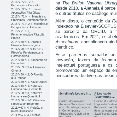
2016,V. 72,N. 2-3,
na
The British National Librar
Percepção e Conceito
desde 2018, a Aletheia é parc
2016,V. 72,N. 1, Teímos:
Aportações Filosóficas
e outros títulos no catálogo mun
2015,V. 71,N. 4, Metafísica:
Problemas Contemporâneos
Além disso, o conteúdo da
Re
2015,V. 71,N.2-3, Metafísica:
indexado na Elsevier-SCOPUS 
Perspectivas Históricas
se parceira da ORCID, a ma
2015,V.71,N.1,
Fenomenologia e Filosofia
académicos. Em 2021, estabe
Prática
Association
, consolidando aind
2014,V.70,N.4, Direito e
Filosofia: Intersecções
científico.
2014,V.70,N.2-3, Direito e
Filosofia: Fundamentos e
Estas parcerias, somadas ao h
Hermenêutica
inovação, fazem da Axioma 
2014,V.70,N.1, Economia de
Comunhão
intelectual portuguesa e os
2013,V.69,N.3-4, Filosofia e
promovendo um espaço de enco
Cinema
2013,V.69,N.2, O Rito dá
pensadores de diversas áreas 
que Pensar
2013,V.69,N.1, Xavier Zubiri
2012,V.68,N.4, Natureza
PRODUTOS EM DESTAQUE
Humana em Questão II
2012,V.68,N.3, Natureza
Schelling’s Legacy in...
A Lógica do
Humana em Questão I
Testemunho....
2012,V.68,N.1-2, Ciência e
Carlos Morujão and
Helena B. Catalão
Filosofia em Encontro
Andreas Gonçalves Lind,
Lógica do Testem
eds., Schelling’s Legacy
Pensando nas Ma
2011,V.67,N.4, Religião e
in Contemporary
de uma Interpret
Interculturalidade
Philosophy. Celebrating
Sacrificial da Cult
2011,V.67,N.3, Estética
the 250th...
ed.,...