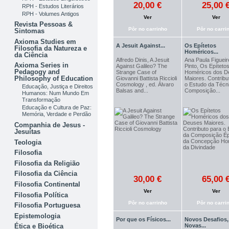
20,00 €
25,00 
RPH - Estudos Literários
RPH - Volumes Antigos
Ver
Ver
Revista Pessoas &
Pôr no carrinho
Pôr no carri
Sintomas
Axioma Studies em
A Jesuit Against...
Os Epítetos
Filosofia da Natureza e
Homéricos...
da Ciência
Alfredo Dinis, A Jesuit
Ana Paula Figuei
Axioma Series in
Against Galileo? The
Pinto, Os Epíteto
Pedagogy and
Strange Case of
Homéricos dos D
Philosophy of Education
Giovanni Battista Riccioli
Maiores. Contribu
Cosmology , ed. Álvaro
o Estudo da Técn
Educação, Justiça e Direitos
Balsas and...
Composição...
Humanos: Num Mundo Em
Transformação
Educação e Cultura de Paz:
Memória, Verdade e Perdão
Companhia de Jesus -
Jesuítas
Teologia
Filosofia
Filosofia da Religião
Filosofia da Ciência
30,00 €
65,00 
Filosofia Continental
Ver
Ver
Filosofia Política
Pôr no carrinho
Pôr no carri
Filosofia Portuguesa
Epistemologia
Por que os Físicos...
Novos Desafios,
Novas...
Ética e Bioética