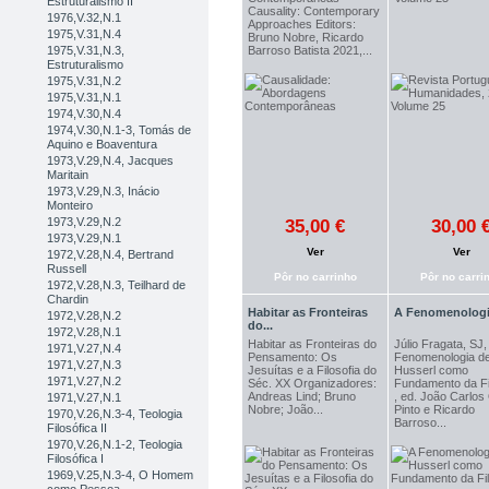
Estruturalismo II
Causality: Contemporary
1976,V.32,N.1
Approaches Editors:
1975,V.31,N.4
Bruno Nobre, Ricardo
1975,V.31,N.3,
Barroso Batista 2021,...
Estruturalismo
1975,V.31,N.2
1975,V.31,N.1
1974,V.30,N.4
1974,V.30,N.1-3, Tomás de
Aquino e Boaventura
1973,V.29,N.4, Jacques
Maritain
1973,V.29,N.3, Inácio
Monteiro
1973,V.29,N.2
35,00 €
30,00 
1973,V.29,N.1
Ver
Ver
1972,V.28,N.4, Bertrand
Russell
Pôr no carrinho
Pôr no carri
1972,V.28,N.3, Teilhard de
Chardin
Habitar as Fronteiras
A Fenomenologia
1972,V.28,N.2
do...
1972,V.28,N.1
Habitar as Fronteiras do
Júlio Fragata, SJ,
1971,V.27,N.4
Pensamento: Os
Fenomenologia d
1971,V.27,N.3
Jesuítas e a Filosofia do
Husserl como
1971,V.27,N.2
Séc. XX Organizadores:
Fundamento da Fi
Andreas Lind; Bruno
, ed. João Carlos
1971,V.27,N.1
Nobre; João...
Pinto e Ricardo
1970,V.26,N.3-4, Teologia
Barroso...
Filosófica II
1970,V.26,N.1-2, Teologia
Filosófica I
1969,V.25,N.3-4, O Homem