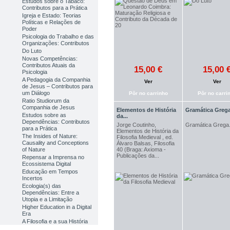
Estudos sobre o Tabaco:
Contributos para a Prática
Igreja e Estado: Teorias
Políticas e Relações de
Poder
Psicologia do Trabalho e das
Organizações: Contributos
Do Luto
Novas Competências:
Contributos Atuais da
15,00 €
15,00 
Psicologia
A Pedagogia da Companhia
Ver
Ver
de Jesus – Contributos para
um Diálogo
Pôr no carrinho
Pôr no carri
Ratio Studiorum da
Companhia de Jesus
Elementos de História
Gramática Greg
Estudos sobre as
da...
Dependências: Contributos
Jorge Coutinho,
Gramática Grega
para a Prática
Elementos de História da
The Insides of Nature:
Filosofia Medieval , ed.
Causality and Conceptions
Álvaro Balsas, Filosofia
40 (Braga: Axioma -
of Nature
Publicações da...
Repensar a Imprensa no
Ecossistema Digital
Educação em Tempos
Incertos
Ecologia(s) das
Dependências: Entre a
Utopia e a Limitação
Higher Education in a Digital
Era
A Filosofia e a sua História