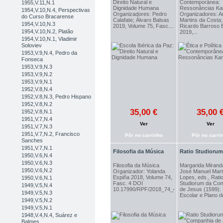
Direito Natural e
Contemporânea:
1955,V.11,N.1
Dignidade Humana
Ressonâncias Ka
1954,V.10,N.4, Perspectivas
Organizadores: Pedro
Organizadores: A
do Curso Bracarense
Calafate; Álvaro Balsas
Martins da Costa;
1954,V.10,N.3
2019, Volume 75, Fasc....
Ricardo Barroso B
1954,V.10,N.2, Platão
2019,...
1954,V.10,N.1, Vladimir
Soloviev
1953,V.9,N.4, Pedro da
Fonseca
1953,V.9,N.3
1953,V.9,N.2
1953,V.9,N.1
1952,V.8,N.4
1952,V.8,N.3, Pedro Hispano
1952,V.8,N.2
35,00 €
35,00 
1952,V.8,N.1
1951,V.7,N.4
Ver
Ver
1951,V.7,N.3
1951,V.7,N.2, Francisco
Pôr no carrinho
Pôr no carri
Sanches
1951,V.7,N.1
Filosofia da Música
Ratio Studiorum 
1950,V.6,N.4
1950,V.6,N.3
Filosofia da Música
Margarida Mirand
1950,V.6,N.2
Organizador: Yolanda
José Manuel Mart
Espiña 2018, Volume 74,
Lopes, eds., Rati
1950,V.6,N.1
Fasc. 4 DOI
Studiorum da Co
1949,V.5,N.4
10.17990/RPF/2018_74_4_0000
de Jesus (1599):
1949,V.5,N.3
Escolar e Plano de
1949,V.5,N.2
1949,V.5,N.1
1948,V.4,N.4, Suárez e
Balmes