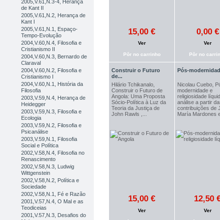
2005,V.61,N.3-4, Herança
de Kant II
2005,V.61,N.2, Herança de
Kant I
2005,V.61,N.1, Espaço-
15,00 €
0,00 €
Tempo-Evolução
2004,V.60,N.4, Filosofia e
Ver
Ver
Cristianismo II
Pôr no carrinho
Pôr no carri
2004,V.60,N.3, Bernardo de
Claraval
2004,V.60,N.2, Filosofia e
Construir o Futuro
Pós-modernidade
de...
Cristianismo I
2004,V.60,N.1, História da
Hilário Tchikanalo,
Nicolau Cuebo, P
Construir o Futuro de
modernidade e
Filosofia
Angola: Uma Proposta
religiosidade líqu
2003,V.59,N.4, Herança de
Sócio-Política à Luz da
análise a partir d
Heidegger
Teoria da Justiça de
contribuições de 
2003,V.59,N.3, Filosofia e
John Rawls ,...
María Mardones e
Ecologia
2003,V.59,N.2, Filosofia e
Psicanálise
2003,V.59,N.1, Filosofia
Social e Política
2002,V.58,N.4, Filosofia no
Renascimento
2002,V.58,N.3, Ludwig
Wittgenstein
2002,V.58,N.2, Política e
Sociedade
2002,V.58,N.1, Fé e Razão
15,00 €
12,50 
2001,V.57,N.4, O Mal e as
Teodiceias
Ver
Ver
2001,V.57,N.3, Desafios do