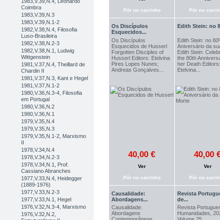
1983,V.39,N.4, Leonardo
Coimbra
Pôr no carrinho
Pôr no carri
1983,V.39,N.3
1983,V.39,N.1-2
Os Discípulos
Edith Stein: no 8
1982,V.38,N.4, Filosofia
Esquecidos...
Luso-Brasileira
Os Discípulos
Edith Stein: no 80
1982,V.38,N.2-3
Esquecidos de Husserl
Aniversário da su
1982,V.38,N.1, Ludwig
Forgotten Disciples of
Edith Stein: Celeb
Wittgenstein
Husserl Editors: Etelvina
the 80th Annivers
Pires Lopes Nunes;
her Death Editors
1981,V.37,N.4, Theillard de
Andreas Gonçalves...
Etelvina...
Chardin II
1981,V.37,N.3, Kant e Hegel
1981,V.37,N.1-2
1980,V.36,N.3-4, Filosofia
em Portugal
1980,V.36,N.2
1980,V.36,N.1
1979,V.35,N.4
1979,V.35,N.3
1979,V.35,N.1-2, Marxismo
II
1978,V.34,N.4
40,00 €
40,00 
1978,V.34,N.2-3
1978,V.34,N.1, Prof.
Ver
Ver
Cassiano Abranches
Pôr no carrinho
Pôr no carri
1977,V.33,N.4, Heidegger
(1889-1976)
1977,V.33,N.2-3
Causalidade:
Revista Portugu
Abordagens...
de...
1977,V.33,N.1, Hegel
1976,V.32,N.3-4, Marxismo
Causalidade:
Revista Portugue
Abordagens
Humanidades, 20
1976,V.32,N.2,
Contemporâneas
Volume 25