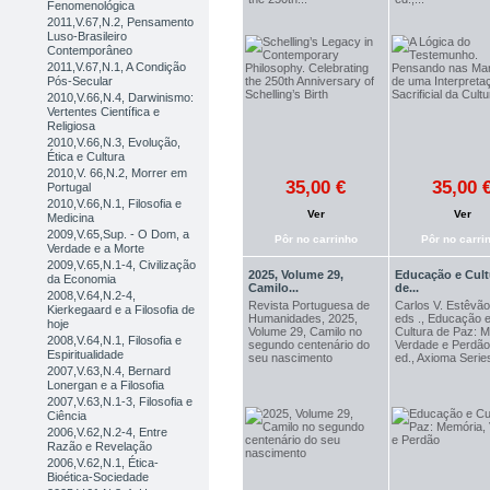
Fenomenológica
2011,V.67,N.2, Pensamento
Luso-Brasileiro
Contemporâneo
2011,V.67,N.1, A Condição
Pós-Secular
2010,V.66,N.4, Darwinismo:
Vertentes Científica e
Religiosa
2010,V.66,N.3, Evolução,
Ética e Cultura
2010,V. 66,N.2, Morrer em
35,00 €
35,00 
Portugal
2010,V.66,N.1, Filosofia e
Ver
Ver
Medicina
2009,V.65,Sup. - O Dom, a
Pôr no carrinho
Pôr no carri
Verdade e a Morte
2009,V.65,N.1-4, Civilização
2025, Volume 29,
Educação e Cult
da Economia
Camilo...
de...
2008,V.64,N.2-4,
Revista Portuguesa de
Carlos V. Estêvão e
Kierkegaard e a Filosofia de
Humanidades, 2025,
eds ., Educação 
hoje
Volume 29, Camilo no
Cultura de Paz: 
2008,V.64,N.1, Filosofia e
segundo centenário do
Verdade e Perdão 
Espiritualidade
seu nascimento
ed., Axioma Series
2007,V.63,N.4, Bernard
Lonergan e a Filosofia
2007,V.63,N.1-3, Filosofia e
Ciência
2006,V.62,N.2-4, Entre
Razão e Revelação
2006,V.62,N.1, Ética-
Bioética-Sociedade