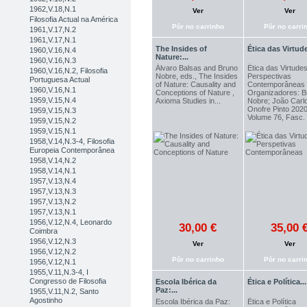
1962,V.18,N.1
Ver
Ver
Filosofia Actual na América
Pôr no carrinho
Pôr no carri
1961,V.17,N.2
1961,V.17,N.1
The Insides of
Ética das Virtude
1960,V.16,N.4
Nature:...
1960,V.16,N.3
Álvaro Balsas and Bruno
Ética das Virtudes
1960,V.16,N.2, Filosofia
Nobre, eds., The Insides
Perspectivas
Portuguesa Actual
of Nature: Causality and
Contemporâneas
1960,V.16,N.1
Conceptions of Nature ,
Organizadores: B
1959,V.15,N.4
Axioma Studies in...
Nobre; João Carl
Onofre Pinto 2020
1959,V.15,N.3
Volume 76, Fasc. 
1959,V.15,N.2
1959,V.15,N.1
1958,V.14,N.3-4, Filosofia
Europeia Contemporânea
1958,V.14,N.2
1958,V.14,N.1
1957,V.13,N.4
1957,V.13,N.3
1957,V.13,N.2
1957,V.13,N.1
1956,V.12,N.4, Leonardo
30,00 €
35,00 
Coimbra
1956,V.12,N.3
Ver
Ver
1956,V.12,N.2
Pôr no carrinho
Pôr no carri
1956,V.12,N.1
1955,V.11,N.3-4, I
Congresso de Filosofia
Escola Ibérica da
Ética e Política...
Paz:...
1955,V.11,N.2, Santo
Agostinho
Escola Ibérica da Paz:
Ética e Política