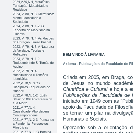
2024,V.80,N.4, Metafísica:
Fundação, Modalidade e
Realidade
2024, V. 80, N. 3, Metafísica:
Mente, Identidade e
Sociedade
2024, V. 80, N. 1-2, O
Espectro do Marxismo na
Filosofia
2023, V. 79, N. 4, As Razões
do Coração: Blaise Pascal
2023, V. 79, N. 3, A Natureza
da Verdade: Teorias e
Reflexões
BEM-VINDO À LIVRARIA
2023, V. 79, N. 1-2,
Redescobrindo S. Tomás de
Axioma - Publicações da Faculdade de Fil
Aquino
2022, V. 78, N. 4,
Hospitalidade e Tensões
Criada em 2005, em Braga, c
Identitárias
de Jesus no mundo académic
2022,V. 78,N. 3,Os
Discípulos Esquecidos de
Científica e Cultural
é hoje a e
Husserl
Publicações da Faculdade de F
2022,V. 78,N. 1-2, Edith
Stein: no 80º Aniversário da
iniciado em 1949 com as “Publ
sua Morte
apoio da Faculdade de Filosofia
2021,V. 77,N. 4,
Causalidade: Abordagens
se tornar um pilar na divulgaç
Contemporâneas
Humanas e Sociais.
2021,V. 77,N. 2-3, Pensando
a Pandemia: Perspetivas
Operando sob a orientação da
Filosóficas
2021,V. 77,N. 1, O Bem na