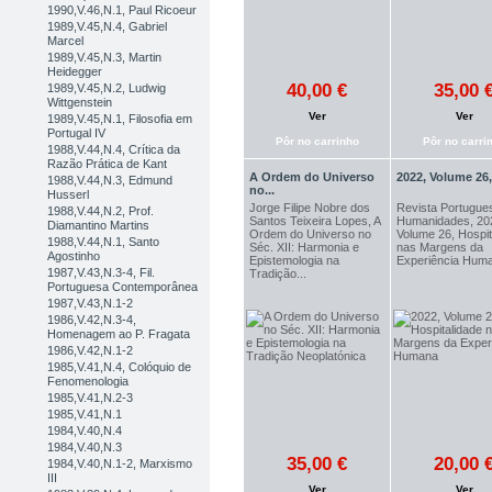
1990,V.46,N.1, Paul Ricoeur
1989,V.45,N.4, Gabriel
Marcel
1989,V.45,N.3, Martin
Heidegger
40,00 €
35,00 
1989,V.45,N.2, Ludwig
Wittgenstein
Ver
Ver
1989,V.45,N.1, Filosofia em
Portugal IV
Pôr no carrinho
Pôr no carri
1988,V.44,N.4, Crítica da
Razão Prática de Kant
A Ordem do Universo
2022, Volume 26,.
1988,V.44,N.3, Edmund
no...
Husserl
Jorge Filipe Nobre dos
Revista Portugue
1988,V.44,N.2, Prof.
Santos Teixeira Lopes, A
Humanidades, 20
Diamantino Martins
Ordem do Universo no
Volume 26, Hospit
1988,V.44,N.1, Santo
Séc. XII: Harmonia e
nas Margens da
Agostinho
Epistemologia na
Experiência Hum
1987,V.43,N.3-4, Fil.
Tradição...
Portuguesa Contemporânea
1987,V.43,N.1-2
1986,V.42,N.3-4,
Homenagem ao P. Fragata
1986,V.42,N.1-2
1985,V.41,N.4, Colóquio de
Fenomenologia
1985,V.41,N.2-3
1985,V.41,N.1
1984,V.40,N.4
1984,V.40,N.3
35,00 €
20,00 
1984,V.40,N.1-2, Marxismo
III
Ver
Ver