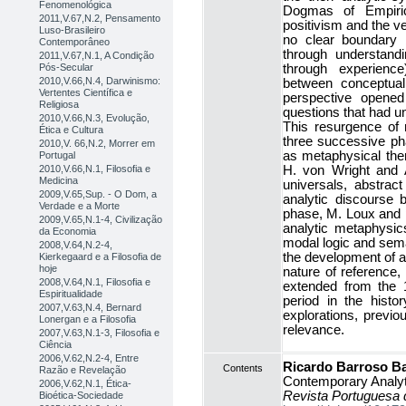
Fenomenológica
Dogmas of Empirici
2011,V.67,N.2, Pensamento
positivism and the ve
Luso-Brasileiro
no clear boundary 
Contemporâneo
through understandi
2011,V.67,N.1, A Condição
Pós-Secular
through experienc
2010,V.66,N.4, Darwinismo:
between conceptual 
Vertentes Científica e
perspective opened 
Religiosa
questions that had un
2010,V.66,N.3, Evolução,
This resurgence of 
Ética e Cultura
three successive phas
2010,V. 66,N.2, Morrer em
as metaphysical the
Portugal
2010,V.66,N.1, Filosofia e
H. von Wright and A
Medicina
universals, abstrac
2009,V.65,Sup. - O Dom, a
analytic discourse 
Verdade e a Morte
phase, M. Loux and p
2009,V.65,N.1-4, Civilização
analytic metaphysic
da Economia
modal logic and sema
2008,V.64,N.2-4,
the development of an
Kierkegaard e a Filosofia de
hoje
nature of reference,
2008,V.64,N.1, Filosofia e
extended from the 1
Espiritualidade
period in the histo
2007,V.63,N.4, Bernard
explorations, previo
Lonergan e a Filosofia
relevance.
2007,V.63,N.1-3, Filosofia e
Ciência
2006,V.62,N.2-4, Entre
Ricardo Barroso Ba
Contents
Razão e Revelação
Contemporary Analyti
2006,V.62,N.1, Ética-
Revista Portuguesa d
Bioética-Sociedade