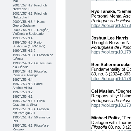
Mal
2001,V.57,N.2, Friedrich
Nietzsche II
Ryo Tanaka
, “Seman
2001,V.57,N.1, Friedrich
Personal Mental Ascr
Nietzsche I
Portuguesa de Filoso
2000,V.56,N.3-4, Hans-
https://doi.org/10.
Georg Gadamer
2000,V.56,N.1-2, Religião,
Violência e Sociedade
Joshua Lee Harris
,
1999,V.55,N.4
Thought: Ross on Na
1999,V.55,N.3, Ratio
Studiorum (1599-1999)
Portuguesa de Filoso
1999,V.55,N.1-2
https://doi.org/10.
1998,V.54,N.3-4, Filosofia da
Ciência
1998,V.54,N.2, Os Jesuítas
Ben Schermbrucke
e a Ciência
Fundamentality of C
1998,V.54,N.1, Filosofia,
80, no. 3 (2024): 86
Ciência e Teologia
https://doi.org/10.
1997,V.53,N.4
1997,V.53,N.3, Padre
António Vieira
Cei Maslen
, “Degre
1997,V.53,N.2
Responsibility: Usi
1997,V.53,N.1
Portuguesa de Filoso
1996,V.52,N.1-4, Lúcio
https://doi.org/10.
Craveiro da Silva
1995,V.51,N.3-4, Filosofia
em Portugal VIII
Michael Politz
, “Per
1995,V.51,N.2, 50 anos da
RPF
Dialogue with Thomis
1995,V.51,N.1, Filosofia e
Filosofia
80, no. 3 (2
Religião