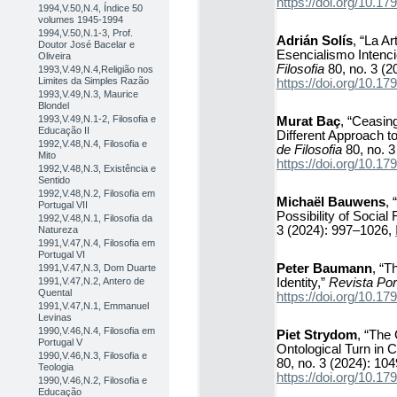
https://doi.org/10.
1994,V.50,N.4, Índice 50
volumes 1945-1994
1994,V.50,N.1-3, Prof.
Adrián Solís
, “La A
Doutor José Bacelar e
Esencialismo Intenci
Oliveira
Filosofia
80, no. 3 (2
1993,V.49,N.4,Religião nos
Limites da Simples Razão
https://doi.org/10.
1993,V.49,N.3, Maurice
Blondel
1993,V.49,N.1-2, Filosofia e
Murat Baç
, “Ceasing
Educação II
Different Approach t
1992,V.48,N.4, Filosofia e
de Filosofia
80, no. 3
Mito
https://doi.org/10.
1992,V.48,N.3, Existência e
Sentido
1992,V.48,N.2, Filosofia em
Michaël Bauwens
,
Portugal VII
Possibility of Social 
1992,V.48,N.1, Filosofia da
3 (2024): 997–1026,
Natureza
1991,V.47,N.4, Filosofia em
Portugal VI
Peter Baumann
, “T
1991,V.47,N.3, Dom Duarte
Identity,”
Revista Por
1991,V.47,N.2, Antero de
Quental
https://doi.org/10.
1991,V.47,N.1, Emmanuel
Levinas
1990,V.46,N.4, Filosofia em
Piet Strydom
, “The 
Portugal V
Ontological Turn in C
1990,V.46,N.3, Filosofia e
80, no. 3 (2024): 10
Teologia
https://doi.org/10.
1990,V.46,N.2, Filosofia e
Educação