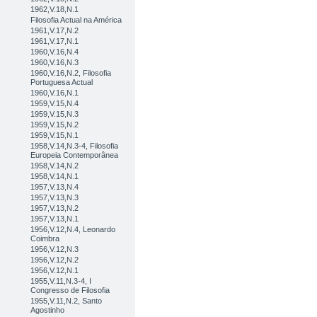
1962,V.18,N.1
Filosofia Actual na América
1961,V.17,N.2
1961,V.17,N.1
1960,V.16,N.4
1960,V.16,N.3
1960,V.16,N.2, Filosofia
Portuguesa Actual
1960,V.16,N.1
1959,V.15,N.4
1959,V.15,N.3
1959,V.15,N.2
1959,V.15,N.1
1958,V.14,N.3-4, Filosofia
Europeia Contemporânea
1958,V.14,N.2
1958,V.14,N.1
1957,V.13,N.4
1957,V.13,N.3
1957,V.13,N.2
1957,V.13,N.1
1956,V.12,N.4, Leonardo
Coimbra
1956,V.12,N.3
1956,V.12,N.2
1956,V.12,N.1
1955,V.11,N.3-4, I
Congresso de Filosofia
1955,V.11,N.2, Santo
Agostinho