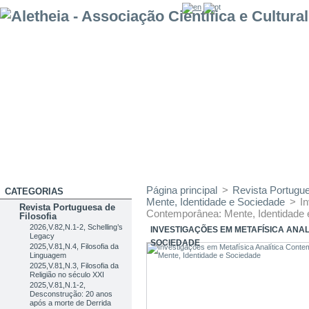
Página principal
>
Revista Portugue
CATEGORIAS
Mente, Identidade e Sociedade
>
I
Revista Portuguesa de
Contemporânea: Mente, Identidade 
Filosofia
2026,V.82,N.1-2, Schelling’s
INVESTIGAÇÕES EM METAFÍSICA ANA
Legacy
SOCIEDADE
2025,V.81,N.4, Filosofia da
Linguagem
2025,V.81,N.3, Filosofia da
Religião no século XXI
2025,V.81,N.1-2,
Desconstrução: 20 anos
após a morte de Derrida