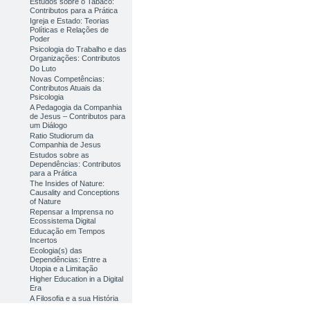
Estudos sobre o Tabaco:
Contributos para a Prática
Igreja e Estado: Teorias
Políticas e Relações de
Poder
Psicologia do Trabalho e das
Organizações: Contributos
Do Luto
Novas Competências:
Contributos Atuais da
Psicologia
A Pedagogia da Companhia
de Jesus – Contributos para
um Diálogo
Ratio Studiorum da
Companhia de Jesus
Estudos sobre as
Dependências: Contributos
para a Prática
The Insides of Nature:
Causality and Conceptions
of Nature
Repensar a Imprensa no
Ecossistema Digital
Educação em Tempos
Incertos
Ecologia(s) das
Dependências: Entre a
Utopia e a Limitação
Higher Education in a Digital
Era
A Filosofia e a sua História