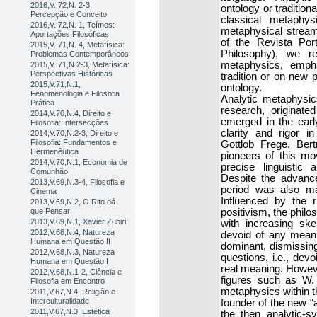
2016,V. 72,N. 2-3,
ontology or traditio
Percepção e Conceito
classical metaphys
2016,V. 72,N. 1, Teímos:
metaphysical stream 
Aportações Filosóficas
of the Revista Por
2015,V. 71,N. 4, Metafísica:
Philosophy), we re
Problemas Contemporâneos
metaphysics, empha
2015,V. 71,N.2-3, Metafísica:
Perspectivas Históricas
tradition or on new 
2015,V.71,N.1,
ontology.
Fenomenologia e Filosofia
Analytic metaphysic
Prática
research, originate
2014,V.70,N.4, Direito e
emerged in the early
Filosofia: Intersecções
clarity and rigor i
2014,V.70,N.2-3, Direito e
Filosofia: Fundamentos e
Gottlob Frege, Ber
Hermenêutica
pioneers of this m
2014,V.70,N.1, Economia de
precise linguistic 
Comunhão
Despite the advance
2013,V.69,N.3-4, Filosofia e
period was also ma
Cinema
Influenced by the r
2013,V.69,N.2, O Rito dá
que Pensar
positivism, the phil
2013,V.69,N.1, Xavier Zubiri
with increasing ske
2012,V.68,N.4, Natureza
devoid of any meani
Humana em Questão II
dominant, dismissing
2012,V.68,N.3, Natureza
questions, i.e., dev
Humana em Questão I
real meaning. However
2012,V.68,N.1-2, Ciência e
figures such as W. 
Filosofia em Encontro
metaphysics within th
2011,V.67,N.4, Religião e
Interculturalidade
founder of the new “
2011,V.67,N.3, Estética
the then analytic-s