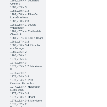
1983,V.39,N.4, Leonardo
Coimbra
1983,V.39,N.3
1983,V.39,N.1-2
1982,V.38,N.4, Filosofia
Luso-Brasileira
1982,V.38,N.2-3
1982,V.38,N.1, Ludwig
Wittgenstein
1981,V.37,N.4, Theillard de
Chardin II
1981,V.37,N.3, Kant e Hegel
1981,V.37,N.1-2
1980,V.36,N.3-4, Filosofia
em Portugal
1980,V.36,N.2
1980,V.36,N.1
1979,V.35,N.4
1979,V.35,N.3
1979,V.35,N.1-2, Marxismo
II
1978,V.34,N.4
1978,V.34,N.2-3
1978,V.34,N.1, Prof.
Cassiano Abranches
1977,V.33,N.4, Heidegger
(1889-1976)
1977,V.33,N.2-3
1977,V.33,N.1, Hegel
1976,V.32,N.3-4, Marxismo
1976,V.32,N.2,