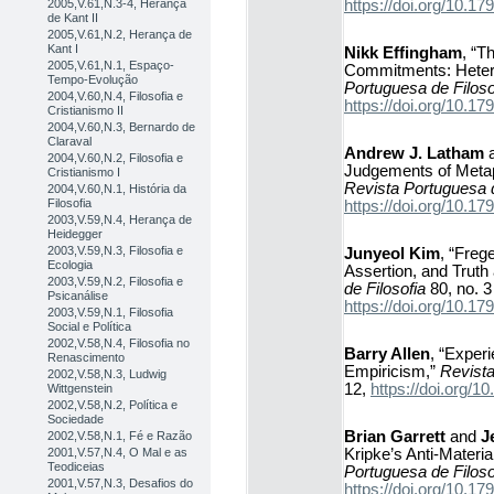
https://doi.org/10.
2005,V.61,N.3-4, Herança
de Kant II
2005,V.61,N.2, Herança de
Kant I
Nikk Effingham
, “T
2005,V.61,N.1, Espaço-
Commitments: Heter
Tempo-Evolução
Portuguesa de Filoso
2004,V.60,N.4, Filosofia e
https://doi.org/10.
Cristianismo II
2004,V.60,N.3, Bernardo de
Claraval
Andrew J. Latham
2004,V.60,N.2, Filosofia e
Judgements of Metap
Cristianismo I
Revista Portuguesa d
2004,V.60,N.1, História da
Filosofia
https://doi.org/10.
2003,V.59,N.4, Herança de
Heidegger
2003,V.59,N.3, Filosofia e
Junyeol Kim
, “Freg
Ecologia
Assertion, and Truth
2003,V.59,N.2, Filosofia e
de Filosofia
80, no. 3
Psicanálise
https://doi.org/10.
2003,V.59,N.1, Filosofia
Social e Política
2002,V.58,N.4, Filosofia no
Barry Allen
, “Exper
Renascimento
Empiricism,”
Revista
2002,V.58,N.3, Ludwig
12,
https://doi.org
Wittgenstein
2002,V.58,N.2, Política e
Sociedade
Brian Garrett
and
J
2002,V.58,N.1, Fé e Razão
Kripke’s Anti-Materi
2001,V.57,N.4, O Mal e as
Teodiceias
Portuguesa de Filoso
2001,V.57,N.3, Desafios do
https://doi.org/10.