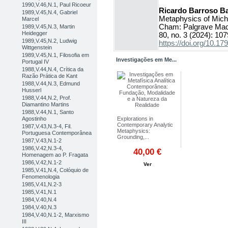
1990,V.46,N.1, Paul Ricoeur
Ricardo Barroso Ba
1989,V.45,N.4, Gabriel
Metaphysics of Micha
Marcel
Cham: Palgrave Macm
1989,V.45,N.3, Martin
Heidegger
80, no. 3 (2024): 10
1989,V.45,N.2, Ludwig
https://doi.org/10.
Wittgenstein
1989,V.45,N.1, Filosofia em
Investigações em Me...
Portugal IV
1988,V.44,N.4, Crítica da
Razão Prática de Kant
1988,V.44,N.3, Edmund
Husserl
1988,V.44,N.2, Prof.
Diamantino Martins
1988,V.44,N.1, Santo
Explorations in
Agostinho
Contemporary Analytic
1987,V.43,N.3-4, Fil.
Metaphysics:
Portuguesa Contemporânea
Grounding,...
1987,V.43,N.1-2
1986,V.42,N.3-4,
40,00 €
Homenagem ao P. Fragata
1986,V.42,N.1-2
Ver
1985,V.41,N.4, Colóquio de
Pôr no carrinho
Fenomenologia
1985,V.41,N.2-3
1985,V.41,N.1
1984,V.40,N.4
1984,V.40,N.3
1984,V.40,N.1-2, Marxismo
III