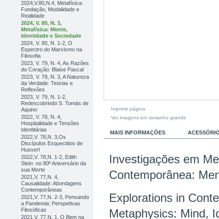
2024,V.80,N.4, Metafísica:
Fundação, Modalidade e
Realidade
2024, V. 80, N. 3,
Metafísica: Mente,
Identidade e Sociedade
2024, V. 80, N. 1-2, O
Espectro do Marxismo na
Filosofia
2023, V. 79, N. 4, As Razões
do Coração: Blaise Pascal
2023, V. 79, N. 3, A Natureza
da Verdade: Teorias e
Reflexões
2023, V. 79, N. 1-2,
Redescobrindo S. Tomás de
Imprimir página
Aquino
2022, V. 78, N. 4,
Ver imagens em tamanho grande
Hospitalidade e Tensões
Identitárias
MAIS INFORMAÇÕES
ACESSÓRI
2022,V. 78,N. 3,Os
Discípulos Esquecidos de
Husserl
Investigações em Met
2022,V. 78,N. 1-2, Edith
Stein: no 80º Aniversário da
sua Morte
Contemporânea: Ment
2021,V. 77,N. 4,
Causalidade: Abordagens
Contemporâneas
Explorations in Cont
2021,V. 77,N. 2-3, Pensando
a Pandemia: Perspetivas
Filosóficas
Metaphysics: Mind, Id
2021,V. 77,N. 1, O Bem na