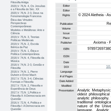
Filosofia Antiga
Editor
2020,V. 76,N. 4, Os Jesuítas
e a Filosofia do Séc. XX
Editor
2020,V. 76,N. 2-3, Deus na
© 2024 Aletheia - As
Rights
Fenomenologia Francesa
Ética das Virtudes:
Perspectivas
Re
Publication
Contemporâneas
Volume
Modelos e Metáforas: Arte e
Ciência
Issue
2019,V. 75,N. 3, Teorias
Place
Políticas Medievais
Axioma - P
Publisher
2019,V. 75,N. 2, Escola
Ibérica da Paz
978972697380
ISBN
2019,V. 75,N. 1, Ética e
Política Contemporânea
ISSN
2018,V. 74,N. 4, Filosofia da
Música
Date
2018,V. 74,N. 2-3, Gestão e
10
DOI
Filosofia
2018,V. 74,N. 1, Pierre
Language
Duhem e Ernst Mach
# of Pages
2017,V. 73,N. 3-4, Ciências
Date Added
Formais e Filosofia
2017,V. 73,N. 2, Filosofia e
Modified
Experiência de Deus
Analytic Metaphysic
Presentation
2017,V. 73,N. 1,Política e
oldest philosophical
Filosofia II: A Democracia em
analytic philosophy
Questão
traditional ontologi
2016,V. 72,N. 4, Política e
nature of the Univer
Filosofia I: A Democracia em
Questão
language. Analytic