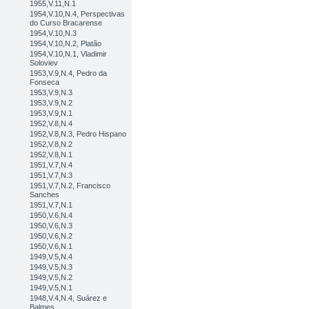
1955,V.11,N.1
1954,V.10,N.4, Perspectivas
do Curso Bracarense
1954,V.10,N.3
1954,V.10,N.2, Platão
1954,V.10,N.1, Vladimir
Soloviev
1953,V.9,N.4, Pedro da
Fonseca
1953,V.9,N.3
1953,V.9,N.2
1953,V.9,N.1
1952,V.8,N.4
1952,V.8,N.3, Pedro Hispano
1952,V.8,N.2
1952,V.8,N.1
1951,V.7,N.4
1951,V.7,N.3
1951,V.7,N.2, Francisco
Sanches
1951,V.7,N.1
1950,V.6,N.4
1950,V.6,N.3
1950,V.6,N.2
1950,V.6,N.1
1949,V.5,N.4
1949,V.5,N.3
1949,V.5,N.2
1949,V.5,N.1
1948,V.4,N.4, Suárez e
Balmes