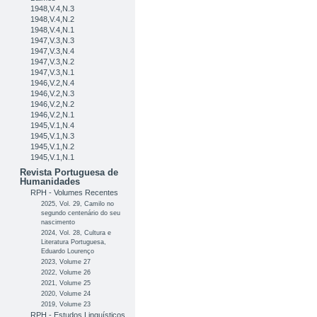
1948,V.4,N.3
1948,V.4,N.2
1948,V.4,N.1
1947,V.3,N.3
1947,V.3,N.4
1947,V.3,N.2
1947,V.3,N.1
1946,V.2,N.4
1946,V.2,N.3
1946,V.2,N.2
1946,V.2,N.1
1945,V.1,N.4
1945,V.1,N.3
1945,V.1,N.2
1945,V.1,N.1
Revista Portuguesa de
Humanidades
RPH - Volumes Recentes
2025, Vol. 29, Camilo no
segundo centenário do seu
nascimento
2024, Vol. 28, Cultura e
Literatura Portuguesa,
Eduardo Lourenço
2023, Volume 27
2022, Volume 26
2021, Volume 25
2020, Volume 24
2019, Volume 23
RPH - Estudos Linguísticos