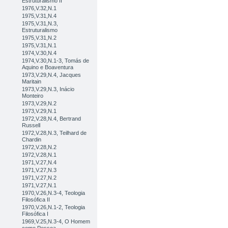
Estruturalismo II
1976,V.32,N.1
1975,V.31,N.4
1975,V.31,N.3,
Estruturalismo
1975,V.31,N.2
1975,V.31,N.1
1974,V.30,N.4
1974,V.30,N.1-3, Tomás de
Aquino e Boaventura
1973,V.29,N.4, Jacques
Maritain
1973,V.29,N.3, Inácio
Monteiro
1973,V.29,N.2
1973,V.29,N.1
1972,V.28,N.4, Bertrand
Russell
1972,V.28,N.3, Teilhard de
Chardin
1972,V.28,N.2
1972,V.28,N.1
1971,V.27,N.4
1971,V.27,N.3
1971,V.27,N.2
1971,V.27,N.1
1970,V.26,N.3-4, Teologia
Filosófica II
1970,V.26,N.1-2, Teologia
Filosófica I
1969,V.25,N.3-4, O Homem