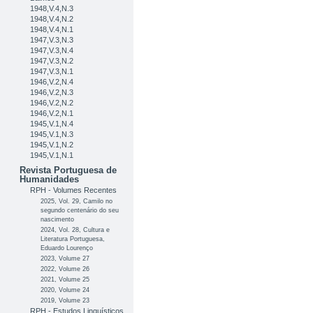
1948,V.4,N.3
1948,V.4,N.2
1948,V.4,N.1
1947,V.3,N.3
1947,V.3,N.4
1947,V.3,N.2
1947,V.3,N.1
1946,V.2,N.4
1946,V.2,N.3
1946,V.2,N.2
1946,V.2,N.1
1945,V.1,N.4
1945,V.1,N.3
1945,V.1,N.2
1945,V.1,N.1
Revista Portuguesa de
Humanidades
RPH - Volumes Recentes
2025, Vol. 29, Camilo no
segundo centenário do seu
nascimento
2024, Vol. 28, Cultura e
Literatura Portuguesa,
Eduardo Lourenço
2023, Volume 27
2022, Volume 26
2021, Volume 25
2020, Volume 24
2019, Volume 23
RPH - Estudos Linguísticos