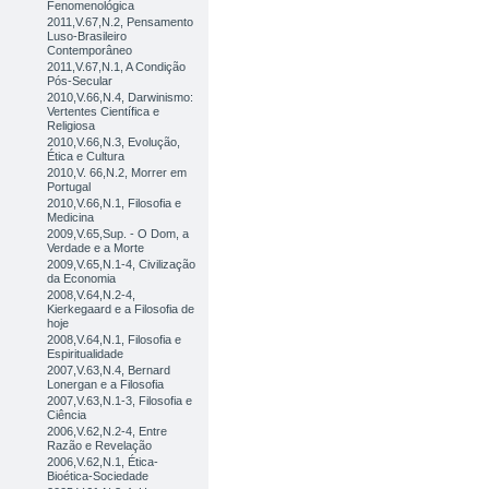
Fenomenológica
2011,V.67,N.2, Pensamento
Luso-Brasileiro
Contemporâneo
2011,V.67,N.1, A Condição
Pós-Secular
2010,V.66,N.4, Darwinismo:
Vertentes Científica e
Religiosa
2010,V.66,N.3, Evolução,
Ética e Cultura
2010,V. 66,N.2, Morrer em
Portugal
2010,V.66,N.1, Filosofia e
Medicina
2009,V.65,Sup. - O Dom, a
Verdade e a Morte
2009,V.65,N.1-4, Civilização
da Economia
2008,V.64,N.2-4,
Kierkegaard e a Filosofia de
hoje
2008,V.64,N.1, Filosofia e
Espiritualidade
2007,V.63,N.4, Bernard
Lonergan e a Filosofia
2007,V.63,N.1-3, Filosofia e
Ciência
2006,V.62,N.2-4, Entre
Razão e Revelação
2006,V.62,N.1, Ética-
Bioética-Sociedade