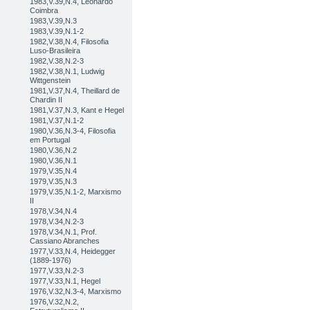
1983,V.39,N.4, Leonardo
Coimbra
1983,V.39,N.3
1983,V.39,N.1-2
1982,V.38,N.4, Filosofia
Luso-Brasileira
1982,V.38,N.2-3
1982,V.38,N.1, Ludwig
Wittgenstein
1981,V.37,N.4, Theillard de
Chardin II
1981,V.37,N.3, Kant e Hegel
1981,V.37,N.1-2
1980,V.36,N.3-4, Filosofia
em Portugal
1980,V.36,N.2
1980,V.36,N.1
1979,V.35,N.4
1979,V.35,N.3
1979,V.35,N.1-2, Marxismo
II
1978,V.34,N.4
1978,V.34,N.2-3
1978,V.34,N.1, Prof.
Cassiano Abranches
1977,V.33,N.4, Heidegger
(1889-1976)
1977,V.33,N.2-3
1977,V.33,N.1, Hegel
1976,V.32,N.3-4, Marxismo
1976,V.32,N.2,