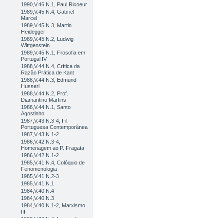
1990,V.46,N.1, Paul Ricoeur
1989,V.45,N.4, Gabriel
Marcel
1989,V.45,N.3, Martin
Heidegger
1989,V.45,N.2, Ludwig
Wittgenstein
1989,V.45,N.1, Filosofia em
Portugal IV
1988,V.44,N.4, Crítica da
Razão Prática de Kant
1988,V.44,N.3, Edmund
Husserl
1988,V.44,N.2, Prof.
Diamantino Martins
1988,V.44,N.1, Santo
Agostinho
1987,V.43,N.3-4, Fil.
Portuguesa Contemporânea
1987,V.43,N.1-2
1986,V.42,N.3-4,
Homenagem ao P. Fragata
1986,V.42,N.1-2
1985,V.41,N.4, Colóquio de
Fenomenologia
1985,V.41,N.2-3
1985,V.41,N.1
1984,V.40,N.4
1984,V.40,N.3
1984,V.40,N.1-2, Marxismo
III