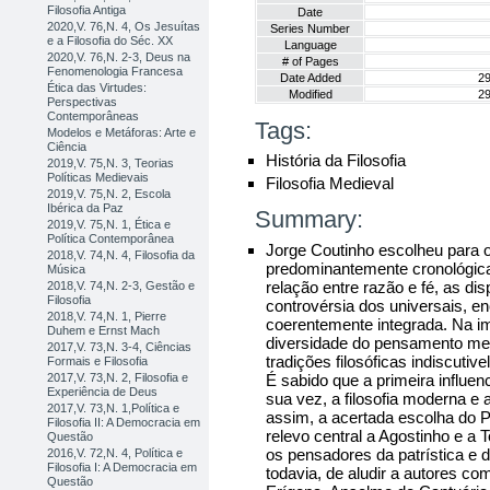
Filosofia Antiga
Date
2020,V. 76,N. 4, Os Jesuítas
Series Number
e a Filosofia do Séc. XX
Language
2020,V. 76,N. 2-3, Deus na
# of Pages
Fenomenologia Francesa
Date Added
29
Ética das Virtudes:
Modified
29
Perspectivas
Contemporâneas
Tags:
Modelos e Metáforas: Arte e
Ciência
História da Filosofia
2019,V. 75,N. 3, Teorias
Políticas Medievais
Filosofia Medieval
2019,V. 75,N. 2, Escola
Ibérica da Paz
Summary:
2019,V. 75,N. 1, Ética e
Política Contemporânea
Jorge Coutinho escolheu para 
2018,V. 74,N. 4, Filosofia da
predominantemente cronológica
Música
relação entre razão e fé, as dis
2018,V. 74,N. 2-3, Gestão e
Filosofia
controvérsia dos universais, e
2018,V. 74,N. 1, Pierre
coerentemente integrada. Na im
Duhem e Ernst Mach
diversidade do pensamento me
2017,V. 73,N. 3-4, Ciências
tradições filosóficas indiscutiv
Formais e Filosofia
É sabido que a primeira influe
2017,V. 73,N. 2, Filosofia e
Experiência de Deus
sua vez, a filosofia moderna e
2017,V. 73,N. 1,Política e
assim, a acertada escolha do 
Filosofia II: A Democracia em
relevo central a Agostinho e a
Questão
os pensadores da patrística e 
2016,V. 72,N. 4, Política e
Filosofia I: A Democracia em
todavia, de aludir a autores c
Questão