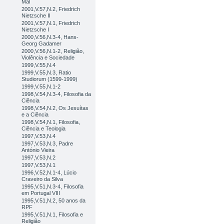
Mal
2001,V.57,N.2, Friedrich
Nietzsche II
2001,V.57,N.1, Friedrich
Nietzsche I
2000,V.56,N.3-4, Hans-
Georg Gadamer
2000,V.56,N.1-2, Religião,
Violência e Sociedade
1999,V.55,N.4
1999,V.55,N.3, Ratio
Studiorum (1599-1999)
1999,V.55,N.1-2
1998,V.54,N.3-4, Filosofia da
Ciência
1998,V.54,N.2, Os Jesuítas
e a Ciência
1998,V.54,N.1, Filosofia,
Ciência e Teologia
1997,V.53,N.4
1997,V.53,N.3, Padre
António Vieira
1997,V.53,N.2
1997,V.53,N.1
1996,V.52,N.1-4, Lúcio
Craveiro da Silva
1995,V.51,N.3-4, Filosofia
em Portugal VIII
1995,V.51,N.2, 50 anos da
RPF
1995,V.51,N.1, Filosofia e
Religião