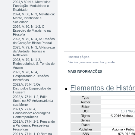
2024,V.80,N.4, Metafísica:
Fundação, Modalidade e
Realidade
2024, V. 80, N. 3, Metafísica:
Mente, Identidade e
Sociedade
2024, V. 80, N. 1-2, O
Espectro do Marxismo na
Filosofia
2023, V. 79, N. 4, As Razões
do Coração: Blaise Pascal
2023, V. 79, N. 3, A Natureza
da Verdade: Teorias e
Reflexões
Imprimir página
2023, V. 79, N. 1-2,
Ver imagens em tamanho grande
Redescobrindo S. Tomás de
Aquino
MAIS INFORMAÇÕES
2022, V. 78, N. 4,
Hospitalidade e Tensões
Identitárias
2022,V. 78,N. 3,Os
Elementos de Históri
Discípulos Esquecidos de
Husserl
2022,V. 78,N. 1-2, Edith
Type
Stein: no 80º Aniversário da
Author
sua Morte
Editor
2021,V. 77,N. 4,
DOI
10.17990
Causalidade: Abordagens
Rights
© 2016 Aletheia - 
Contemporâneas
Series
2021,V. 77,N. 2-3, Pensando
Place
a Pandemia: Perspetivas
Filosóficas
Publisher
Axioma - Public
2021,V. 77,N. 1, O Bem na
ISBN
978-972-69