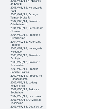
2005,V.61,N.3-4, Herança
de Kant II
2005,V.61,N.2, Herança de
Kant I
2005,V.61,N.1, Espaço-
Tempo-Evolução
2004,V.60,N.4, Filosofia e
Cristianismo II
2004,V.60,N.3, Bernardo de
Claraval
2004,V.60,N.2, Filosofia e
Cristianismo I
2004,V.60,N.1, História da
Filosofia
2003,V.59,N.4, Herança de
Heidegger
2003,V.59,N.3, Filosofia e
Ecologia
2003,V.59,N.2, Filosofia e
Psicanálise
2003,V.59,N.1, Filosofia
Social e Política
2002,V.58,N.4, Filosofia no
Renascimento
2002,V.58,N.3, Ludwig
Wittgenstein
2002,V.58,N.2, Política e
Sociedade
2002,V.58,N.1, Fé e Razão
2001,V.57,N.4, O Mal e as
Teodiceias
2001,V.57,N.3, Desafios do