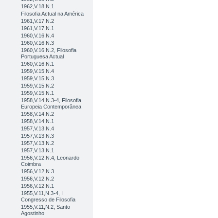
1962,V.18,N.1
Filosofia Actual na América
1961,V.17,N.2
1961,V.17,N.1
1960,V.16,N.4
1960,V.16,N.3
1960,V.16,N.2, Filosofia
Portuguesa Actual
1960,V.16,N.1
1959,V.15,N.4
1959,V.15,N.3
1959,V.15,N.2
1959,V.15,N.1
1958,V.14,N.3-4, Filosofia
Europeia Contemporânea
1958,V.14,N.2
1958,V.14,N.1
1957,V.13,N.4
1957,V.13,N.3
1957,V.13,N.2
1957,V.13,N.1
1956,V.12,N.4, Leonardo
Coimbra
1956,V.12,N.3
1956,V.12,N.2
1956,V.12,N.1
1955,V.11,N.3-4, I
Congresso de Filosofia
1955,V.11,N.2, Santo
Agostinho