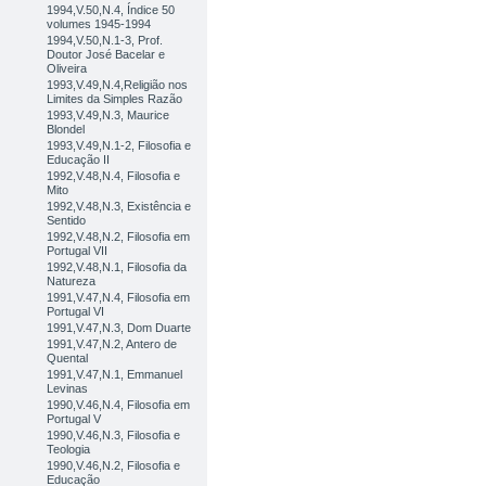
1994,V.50,N.4, Índice 50
volumes 1945-1994
1994,V.50,N.1-3, Prof.
Doutor José Bacelar e
Oliveira
1993,V.49,N.4,Religião nos
Limites da Simples Razão
1993,V.49,N.3, Maurice
Blondel
1993,V.49,N.1-2, Filosofia e
Educação II
1992,V.48,N.4, Filosofia e
Mito
1992,V.48,N.3, Existência e
Sentido
1992,V.48,N.2, Filosofia em
Portugal VII
1992,V.48,N.1, Filosofia da
Natureza
1991,V.47,N.4, Filosofia em
Portugal VI
1991,V.47,N.3, Dom Duarte
1991,V.47,N.2, Antero de
Quental
1991,V.47,N.1, Emmanuel
Levinas
1990,V.46,N.4, Filosofia em
Portugal V
1990,V.46,N.3, Filosofia e
Teologia
1990,V.46,N.2, Filosofia e
Educação