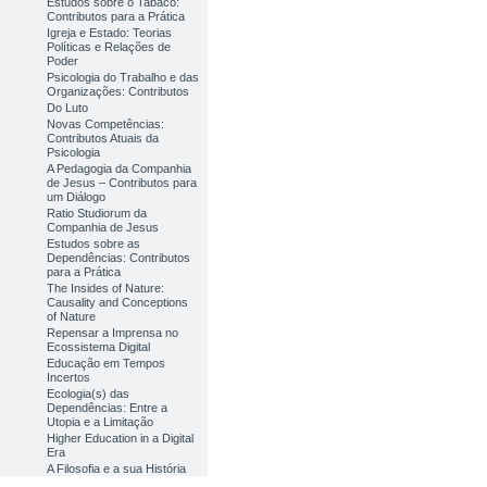
Estudos sobre o Tabaco:
Contributos para a Prática
Igreja e Estado: Teorias
Políticas e Relações de
Poder
Psicologia do Trabalho e das
Organizações: Contributos
Do Luto
Novas Competências:
Contributos Atuais da
Psicologia
A Pedagogia da Companhia
de Jesus – Contributos para
um Diálogo
Ratio Studiorum da
Companhia de Jesus
Estudos sobre as
Dependências: Contributos
para a Prática
The Insides of Nature:
Causality and Conceptions
of Nature
Repensar a Imprensa no
Ecossistema Digital
Educação em Tempos
Incertos
Ecologia(s) das
Dependências: Entre a
Utopia e a Limitação
Higher Education in a Digital
Era
A Filosofia e a sua História