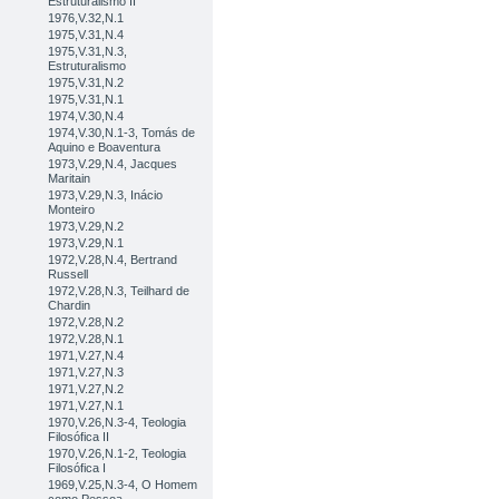
Estruturalismo II
1976,V.32,N.1
1975,V.31,N.4
1975,V.31,N.3,
Estruturalismo
1975,V.31,N.2
1975,V.31,N.1
1974,V.30,N.4
1974,V.30,N.1-3, Tomás de
Aquino e Boaventura
1973,V.29,N.4, Jacques
Maritain
1973,V.29,N.3, Inácio
Monteiro
1973,V.29,N.2
1973,V.29,N.1
1972,V.28,N.4, Bertrand
Russell
1972,V.28,N.3, Teilhard de
Chardin
1972,V.28,N.2
1972,V.28,N.1
1971,V.27,N.4
1971,V.27,N.3
1971,V.27,N.2
1971,V.27,N.1
1970,V.26,N.3-4, Teologia
Filosófica II
1970,V.26,N.1-2, Teologia
Filosófica I
1969,V.25,N.3-4, O Homem