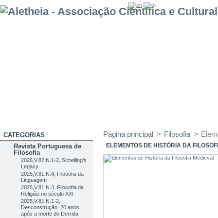
Página principal
>
Filosofia
>
Eleme
CATEGORIAS
ELEMENTOS DE HISTÓRIA DA FILOSOF
Revista Portuguesa de
Filosofia
2026,V.82,N.1-2, Schelling’s
Legacy
2025,V.81,N.4, Filosofia da
Linguagem
2025,V.81,N.3, Filosofia da
Religião no século XXI
2025,V.81,N.1-2,
Desconstrução: 20 anos
após a morte de Derrida