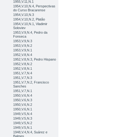
1955,V.11,N.1
1954,V.10,N.4, Perspectivas
do Curso Bracarense
1954,V.10,N.3
1954,V.10,N.2, Platão
1954,V.10,N.1, Vladimir
Soloviev
1953,V.9,N.4, Pedro da
Fonseca
1953,V.9,N.3
1953,V.9,N.2
1953,V.9,N.1
1952,V.8,N.4
1952,V.8,N.3, Pedro Hispano
1952,V.8,N.2
1952,V.8,N.1
1951,V.7,N.4
1951,V.7,N.3
1951,V.7,N.2, Francisco
Sanches
1951,V.7,N.1
1950,V.6,N.4
1950,V.6,N.3
1950,V.6,N.2
1950,V.6,N.1
1949,V.5,N.4
1949,V.5,N.3
1949,V.5,N.2
1949,V.5,N.1
1948,V.4,N.4, Suárez e
Balmes