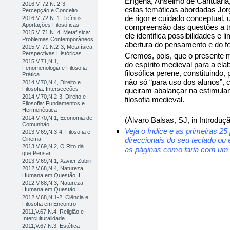
Erígena, Anselmo de Cantuária,
2016,V. 72,N. 2-3,
estas temáticas abordadas Jor
Percepção e Conceito
de rigor e cuidado conceptual,
2016,V. 72,N. 1, Teímos:
Aportações Filosóficas
compreensão das questões a trat
2015,V. 71,N. 4, Metafísica:
ele identifica possibilidades e 
Problemas Contemporâneos
abertura do pensamento e do f
2015,V. 71,N.2-3, Metafísica:
Perspectivas Históricas
Cremos, pois, que o presente 
2015,V.71,N.1,
do espírito medieval para a ela
Fenomenologia e Filosofia
filosófica perene, constituindo
Prática
não só “para uso dos alunos”,
2014,V.70,N.4, Direito e
Filosofia: Intersecções
queiram abalançar na estimulan
2014,V.70,N.2-3, Direito e
filosofia medieval.
Filosofia: Fundamentos e
Hermenêutica
2014,V.70,N.1, Economia de
(Álvaro Balsas, SJ, in Introduç
Comunhão
Veja o Índice e as primeiras 25 
2013,V.69,N.3-4, Filosofia e
Cinema
direccionais do seu teclado ou
2013,V.69,N.2, O Rito dá
as páginas como faria com um l
que Pensar
2013,V.69,N.1, Xavier Zubiri
2012,V.68,N.4, Natureza
Humana em Questão II
2012,V.68,N.3, Natureza
Humana em Questão I
2012,V.68,N.1-2, Ciência e
Filosofia em Encontro
2011,V.67,N.4, Religião e
Interculturalidade
2011,V.67,N.3, Estética