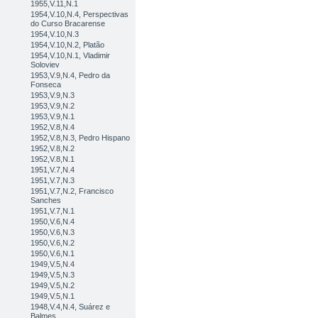
1955,V.11,N.1
1954,V.10,N.4, Perspectivas
do Curso Bracarense
1954,V.10,N.3
1954,V.10,N.2, Platão
1954,V.10,N.1, Vladimir
Soloviev
1953,V.9,N.4, Pedro da
Fonseca
1953,V.9,N.3
1953,V.9,N.2
1953,V.9,N.1
1952,V.8,N.4
1952,V.8,N.3, Pedro Hispano
1952,V.8,N.2
1952,V.8,N.1
1951,V.7,N.4
1951,V.7,N.3
1951,V.7,N.2, Francisco
Sanches
1951,V.7,N.1
1950,V.6,N.4
1950,V.6,N.3
1950,V.6,N.2
1950,V.6,N.1
1949,V.5,N.4
1949,V.5,N.3
1949,V.5,N.2
1949,V.5,N.1
1948,V.4,N.4, Suárez e
Balmes