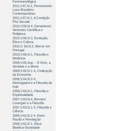
Fenomenológica
2011,V.67,N.2, Pensamento
Luso-Brasileiro
Contemporâneo
2011,V.67,N.1, A Condição
Pós-Secular
2010,V.66,N.4, Darwinismo:
Vertentes Científica e
Religiosa
2010,V.66,N.3, Evolução,
Ética e Cultura
2010,V. 66,N.2, Morrer em
Portugal
2010,V.66,N.1, Filosofia e
Medicina
2009,V.65,Sup. - O Dom, a
Verdade e a Morte
2009,V.65,N.1-4, Civilização
da Economia
2008,V.64,N.2-4,
Kierkegaard e a Filosofia de
hoje
2008,V.64,N.1, Filosofia e
Espiritualidade
2007,V.63,N.4, Bernard
Lonergan e a Filosofia
2007,V.63,N.1-3, Filosofia e
Ciência
2006,V.62,N.2-4, Entre
Razão e Revelação
2006,V.62,N.1, Ética-
Bioética-Sociedade