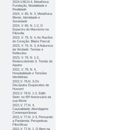
2024,V.80,N.4, Metafísica:
Fundação, Modalidade e
Realidade
2024, V. 80, N. 3, Metafísica:
Mente, Identidade e
Sociedade
2024, V. 80, N. 1-2, O
Espectro do Marxismo na
Filosofia
2023, V. 79, N. 4, As Razões
do Coração: Blaise Pascal
2023, V. 79, N. 3, A Natureza
da Verdade: Teorias e
Reflexões
2023, V. 79, N. 1-2,
Redescobrindo S. Tomás de
Aquino
2022, V. 78, N. 4,
Hospitalidade e Tensões
Identitárias
2022,V. 78,N. 3,Os
Discípulos Esquecidos de
Husserl
2022,V. 78,N. 1-2, Edith
Stein: no 80º Aniversário da
sua Morte
2021,V. 77,N. 4,
Causalidade: Abordagens
Contemporâneas
2021,V. 77,N. 2-3, Pensando
a Pandemia: Perspetivas
Filosóficas
2021,V. 77,N. 1, O Bem na