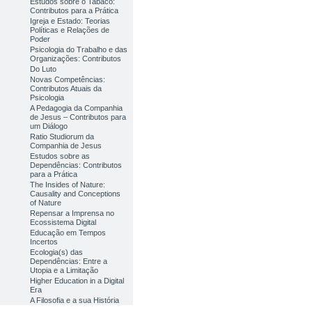
Estudos sobre o Tabaco:
Contributos para a Prática
Igreja e Estado: Teorias
Políticas e Relações de
Poder
Psicologia do Trabalho e das
Organizações: Contributos
Do Luto
Novas Competências:
Contributos Atuais da
Psicologia
A Pedagogia da Companhia
de Jesus – Contributos para
um Diálogo
Ratio Studiorum da
Companhia de Jesus
Estudos sobre as
Dependências: Contributos
para a Prática
The Insides of Nature:
Causality and Conceptions
of Nature
Repensar a Imprensa no
Ecossistema Digital
Educação em Tempos
Incertos
Ecologia(s) das
Dependências: Entre a
Utopia e a Limitação
Higher Education in a Digital
Era
A Filosofia e a sua História