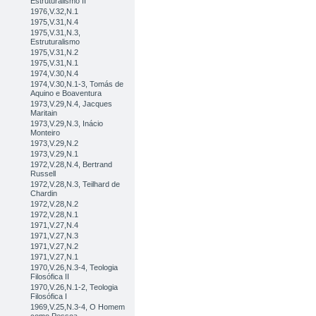
Estruturalismo II
1976,V.32,N.1
1975,V.31,N.4
1975,V.31,N.3,
Estruturalismo
1975,V.31,N.2
1975,V.31,N.1
1974,V.30,N.4
1974,V.30,N.1-3, Tomás de
Aquino e Boaventura
1973,V.29,N.4, Jacques
Maritain
1973,V.29,N.3, Inácio
Monteiro
1973,V.29,N.2
1973,V.29,N.1
1972,V.28,N.4, Bertrand
Russell
1972,V.28,N.3, Teilhard de
Chardin
1972,V.28,N.2
1972,V.28,N.1
1971,V.27,N.4
1971,V.27,N.3
1971,V.27,N.2
1971,V.27,N.1
1970,V.26,N.3-4, Teologia
Filosófica II
1970,V.26,N.1-2, Teologia
Filosófica I
1969,V.25,N.3-4, O Homem