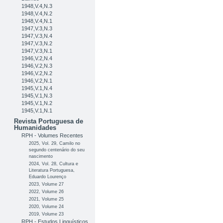
1948,V.4,N.3
1948,V.4,N.2
1948,V.4,N.1
1947,V.3,N.3
1947,V.3,N.4
1947,V.3,N.2
1947,V.3,N.1
1946,V.2,N.4
1946,V.2,N.3
1946,V.2,N.2
1946,V.2,N.1
1945,V.1,N.4
1945,V.1,N.3
1945,V.1,N.2
1945,V.1,N.1
Revista Portuguesa de
Humanidades
RPH - Volumes Recentes
2025, Vol. 29, Camilo no
segundo centenário do seu
nascimento
2024, Vol. 28, Cultura e
Literatura Portuguesa,
Eduardo Lourenço
2023, Volume 27
2022, Volume 26
2021, Volume 25
2020, Volume 24
2019, Volume 23
RPH - Estudos Linguísticos