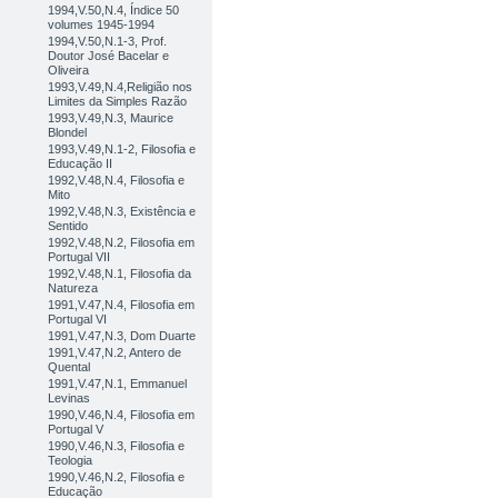
1994,V.50,N.4, Índice 50
volumes 1945-1994
1994,V.50,N.1-3, Prof.
Doutor José Bacelar e
Oliveira
1993,V.49,N.4,Religião nos
Limites da Simples Razão
1993,V.49,N.3, Maurice
Blondel
1993,V.49,N.1-2, Filosofia e
Educação II
1992,V.48,N.4, Filosofia e
Mito
1992,V.48,N.3, Existência e
Sentido
1992,V.48,N.2, Filosofia em
Portugal VII
1992,V.48,N.1, Filosofia da
Natureza
1991,V.47,N.4, Filosofia em
Portugal VI
1991,V.47,N.3, Dom Duarte
1991,V.47,N.2, Antero de
Quental
1991,V.47,N.1, Emmanuel
Levinas
1990,V.46,N.4, Filosofia em
Portugal V
1990,V.46,N.3, Filosofia e
Teologia
1990,V.46,N.2, Filosofia e
Educação