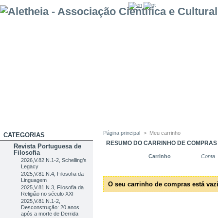
Página principal
>
Meu carrinho
CATEGORIAS
RESUMO DO CARRINHO DE COMPRAS
Revista Portuguesa de
Filosofia
Carrinho
Conta
2026,V.82,N.1-2, Schelling’s
Legacy
2025,V.81,N.4, Filosofia da
Linguagem
O seu carrinho de compras está vaz
2025,V.81,N.3, Filosofia da
Religião no século XXI
2025,V.81,N.1-2,
Desconstrução: 20 anos
após a morte de Derrida