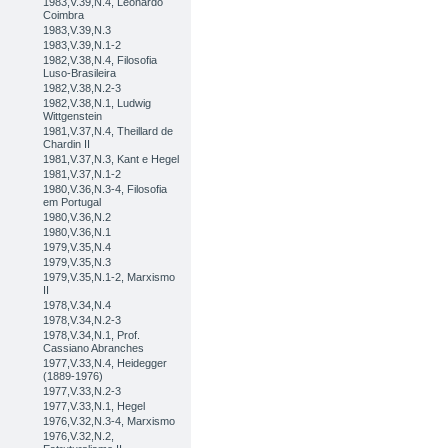
1983,V.39,N.4, Leonardo
Coimbra
1983,V.39,N.3
1983,V.39,N.1-2
1982,V.38,N.4, Filosofia
Luso-Brasileira
1982,V.38,N.2-3
1982,V.38,N.1, Ludwig
Wittgenstein
1981,V.37,N.4, Theillard de
Chardin II
1981,V.37,N.3, Kant e Hegel
1981,V.37,N.1-2
1980,V.36,N.3-4, Filosofia
em Portugal
1980,V.36,N.2
1980,V.36,N.1
1979,V.35,N.4
1979,V.35,N.3
1979,V.35,N.1-2, Marxismo
II
1978,V.34,N.4
1978,V.34,N.2-3
1978,V.34,N.1, Prof.
Cassiano Abranches
1977,V.33,N.4, Heidegger
(1889-1976)
1977,V.33,N.2-3
1977,V.33,N.1, Hegel
1976,V.32,N.3-4, Marxismo
1976,V.32,N.2,