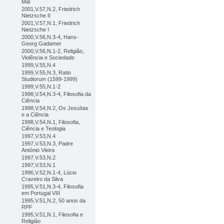
Mal
2001,V.57,N.2, Friedrich
Nietzsche II
2001,V.57,N.1, Friedrich
Nietzsche I
2000,V.56,N.3-4, Hans-
Georg Gadamer
2000,V.56,N.1-2, Religião,
Violência e Sociedade
1999,V.55,N.4
1999,V.55,N.3, Ratio
Studiorum (1599-1999)
1999,V.55,N.1-2
1998,V.54,N.3-4, Filosofia da
Ciência
1998,V.54,N.2, Os Jesuítas
e a Ciência
1998,V.54,N.1, Filosofia,
Ciência e Teologia
1997,V.53,N.4
1997,V.53,N.3, Padre
António Vieira
1997,V.53,N.2
1997,V.53,N.1
1996,V.52,N.1-4, Lúcio
Craveiro da Silva
1995,V.51,N.3-4, Filosofia
em Portugal VIII
1995,V.51,N.2, 50 anos da
RPF
1995,V.51,N.1, Filosofia e
Religião