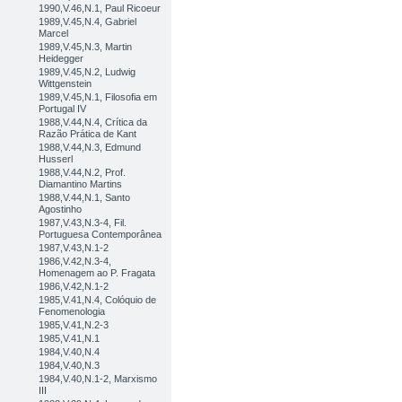
1990,V.46,N.1, Paul Ricoeur
1989,V.45,N.4, Gabriel
Marcel
1989,V.45,N.3, Martin
Heidegger
1989,V.45,N.2, Ludwig
Wittgenstein
1989,V.45,N.1, Filosofia em
Portugal IV
1988,V.44,N.4, Crítica da
Razão Prática de Kant
1988,V.44,N.3, Edmund
Husserl
1988,V.44,N.2, Prof.
Diamantino Martins
1988,V.44,N.1, Santo
Agostinho
1987,V.43,N.3-4, Fil.
Portuguesa Contemporânea
1987,V.43,N.1-2
1986,V.42,N.3-4,
Homenagem ao P. Fragata
1986,V.42,N.1-2
1985,V.41,N.4, Colóquio de
Fenomenologia
1985,V.41,N.2-3
1985,V.41,N.1
1984,V.40,N.4
1984,V.40,N.3
1984,V.40,N.1-2, Marxismo
III