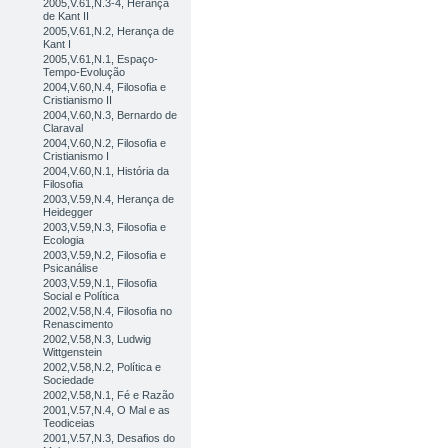
2005,V.61,N.3-4, Herança
de Kant II
2005,V.61,N.2, Herança de
Kant I
2005,V.61,N.1, Espaço-
Tempo-Evolução
2004,V.60,N.4, Filosofia e
Cristianismo II
2004,V.60,N.3, Bernardo de
Claraval
2004,V.60,N.2, Filosofia e
Cristianismo I
2004,V.60,N.1, História da
Filosofia
2003,V.59,N.4, Herança de
Heidegger
2003,V.59,N.3, Filosofia e
Ecologia
2003,V.59,N.2, Filosofia e
Psicanálise
2003,V.59,N.1, Filosofia
Social e Política
2002,V.58,N.4, Filosofia no
Renascimento
2002,V.58,N.3, Ludwig
Wittgenstein
2002,V.58,N.2, Política e
Sociedade
2002,V.58,N.1, Fé e Razão
2001,V.57,N.4, O Mal e as
Teodiceias
2001,V.57,N.3, Desafios do