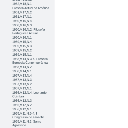
1962,V.18,N.1
Filosofia Actual na América
1961,V.17,N.2
1961,V.17,N.1
1960,V.16,N.4
1960,V.16,N.3
1960,V.16,N.2, Filosofia
Portuguesa Actual
1960,V.16,N.1
1959,V.15,N.4
1959,V.15,N.3
1959,V.15,N.2
1959,V.15,N.1
1958,V.14,N.3-4, Filosofia
Europeia Contemporânea
1958,V.14,N.2
1958,V.14,N.1
1957,V.13,N.4
1957,V.13,N.3
1957,V.13,N.2
1957,V.13,N.1
1956,V.12,N.4, Leonardo
Coimbra
1956,V.12,N.3
1956,V.12,N.2
1956,V.12,N.1
1955,V.11,N.3-4, I
Congresso de Filosofia
1955,V.11,N.2, Santo
Agostinho