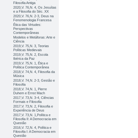
Filosofia Antiga
2020,V. 76,N. 4, Os Jesuítas
e a Filosofia do Séc. XX
2020,V. 76,N. 2-3, Deus na
Fenomenologia Francesa
Ética das Virtudes:
Perspectivas
Contemporâneas
Modelos e Metáforas: Arte e
Ciência
2019,V. 75,N. 3, Teorias
Políticas Medievais
2019,V. 75,N. 2, Escola
Ibérica da Paz
2019,V. 75,N. 1, Ética e
Política Contemporânea
2018,V. 74,N. 4, Filosofia da
Música
2018,V. 74,N. 2-3, Gestão e
Filosofia
2018,V. 74,N. 1, Pierre
Duhem e Ernst Mach
2017,V. 73,N. 3-4, Ciências
Formais e Filosofia
2017,V. 73,N. 2, Filosofia e
Experiência de Deus
2017,V. 73,N. 1,Política e
Filosofia II: A Democracia em
Questão
2016,V. 72,N. 4, Política e
Filosofia I: A Democracia em
Questão