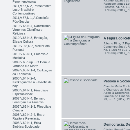
Ricardo Tavares da
Fenomenológica
Representantes Legi
2011,V.67,N.2, Pensamento
Filosofia 73, no. 1
Luso-Brasileiro
.17990/rpf/2017_
Contemporâneo
2011,V.67,N.1, A Condição
Pós-Secular
2010,V.66,N.4, Darwinismo:
Vertentes Científica e
Religiosa
2010,V.66,N.3, Evolução,
A Figura do Refu
Ética e Cultura
Albano Pina, ‘A Fi
2010,V. 66,N.2, Morrer em
Contemporânea’, Re
Portugal
no. 1 (2017): 191–
.17990/rpf/2017_
2010,V.66,N.1, Filosofia e
Medicina
2009,V.65,Sup. - O Dom, a
Verdade e a Morte
2009,V.65,N.1-4, Civilização
da Economia
2008,V.64,N.2-4,
Pessoa e Socie
Kierkegaard e a Filosofia de
hoje
Cláudia Maria Roch
o Chamado ao Exis
2008,V.64,N.1, Filosofia e
Apelo à Esperança a
Espiritualidade
Cláudio de Lima Vaz
2007,V.63,N.4, Bernard
73, no. 1 (2017): 2
Lonergan e a Filosofia
2007,V.63,N.1-3, Filosofia e
Ciência
2006,V.62,N.2-4, Entre
Razão e Revelação
2006,V.62,N.1, Ética-
Democracia, Del
Bioética-Sociedade
Cristina Foroni Con