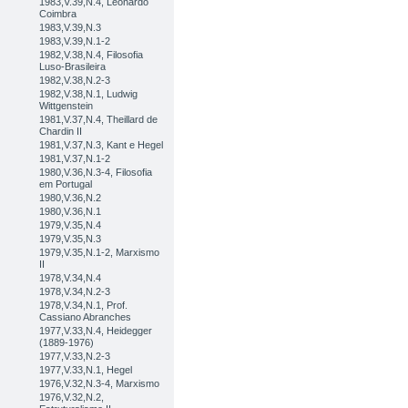
1983,V.39,N.4, Leonardo
Coimbra
1983,V.39,N.3
1983,V.39,N.1-2
1982,V.38,N.4, Filosofia
Luso-Brasileira
1982,V.38,N.2-3
1982,V.38,N.1, Ludwig
Wittgenstein
1981,V.37,N.4, Theillard de
Chardin II
1981,V.37,N.3, Kant e Hegel
1981,V.37,N.1-2
1980,V.36,N.3-4, Filosofia
em Portugal
1980,V.36,N.2
1980,V.36,N.1
1979,V.35,N.4
1979,V.35,N.3
1979,V.35,N.1-2, Marxismo
II
1978,V.34,N.4
1978,V.34,N.2-3
1978,V.34,N.1, Prof.
Cassiano Abranches
1977,V.33,N.4, Heidegger
(1889-1976)
1977,V.33,N.2-3
1977,V.33,N.1, Hegel
1976,V.32,N.3-4, Marxismo
1976,V.32,N.2,