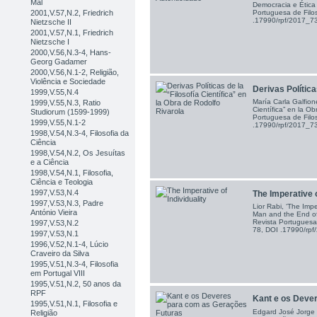
Mal
Democracia e Ética 
Portuguesa de Filos
2001,V.57,N.2, Friedrich
.17990/rpf/2017_
Nietzsche II
2001,V.57,N.1, Friedrich
Nietzsche I
2000,V.56,N.3-4, Hans-
Georg Gadamer
2000,V.56,N.1-2, Religião,
Violência e Sociedade
Derivas Políticas
1999,V.55,N.4
María Carla Galfione
1999,V.55,N.3, Ratio
Científica” en la Ob
Studiorum (1599-1999)
Portuguesa de Filos
1999,V.55,N.1-2
.17990/rpf/2017_
1998,V.54,N.3-4, Filosofia da
Ciência
1998,V.54,N.2, Os Jesuítas
e a Ciência
1998,V.54,N.1, Filosofia,
Ciência e Teologia
1997,V.53,N.4
The Imperative o
1997,V.53,N.3, Padre
Lior Rabi, ‘The Impe
António Vieira
Man and the End of
Revista Portuguesa 
1997,V.53,N.2
78, DOI .17990/rp
1997,V.53,N.1
1996,V.52,N.1-4, Lúcio
Craveiro da Silva
1995,V.51,N.3-4, Filosofia
em Portugal VIII
1995,V.51,N.2, 50 anos da
RPF
Kant e os Dever
1995,V.51,N.1, Filosofia e
Edgard José Jorge 
Religião