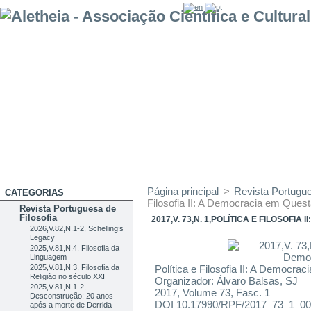
Página principal
>
Revista Portugue
CATEGORIAS
Filosofia II: A Democracia em Ques
Revista Portuguesa de
Filosofia
2017,V. 73,N. 1,POLÍTICA E FILOSOFI
2026,V.82,N.1-2, Schelling’s
Legacy
2025,V.81,N.4, Filosofia da
Linguagem
2025,V.81,N.3, Filosofia da
Política e Filosofia II: A Democra
Religião no século XXI
Organizador: Álvaro Balsas, SJ
2025,V.81,N.1-2,
2017, Volume 73, Fasc. 1
Desconstrução: 20 anos
DOI 10.17990/RPF/2017_73_1_0
após a morte de Derrida