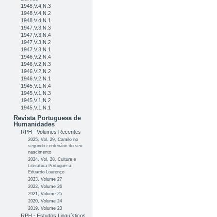
1948,V.4,N.3
1948,V.4,N.2
1948,V.4,N.1
1947,V.3,N.3
1947,V.3,N.4
1947,V.3,N.2
1947,V.3,N.1
1946,V.2,N.4
1946,V.2,N.3
1946,V.2,N.2
1946,V.2,N.1
1945,V.1,N.4
1945,V.1,N.3
1945,V.1,N.2
1945,V.1,N.1
Revista Portuguesa de
Humanidades
RPH - Volumes Recentes
2025, Vol. 29, Camilo no
segundo centenário do seu
nascimento
2024, Vol. 28, Cultura e
Literatura Portuguesa,
Eduardo Lourenço
2023, Volume 27
2022, Volume 26
2021, Volume 25
2020, Volume 24
2019, Volume 23
RPH - Estudos Linguísticos