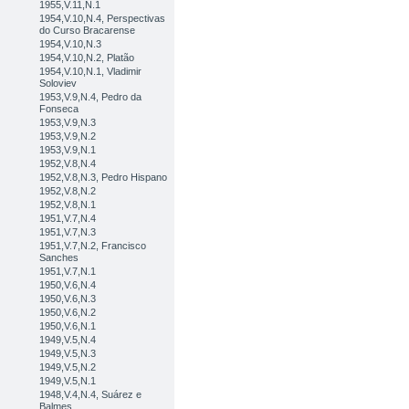
1955,V.11,N.1
1954,V.10,N.4, Perspectivas
do Curso Bracarense
1954,V.10,N.3
1954,V.10,N.2, Platão
1954,V.10,N.1, Vladimir
Soloviev
1953,V.9,N.4, Pedro da
Fonseca
1953,V.9,N.3
1953,V.9,N.2
1953,V.9,N.1
1952,V.8,N.4
1952,V.8,N.3, Pedro Hispano
1952,V.8,N.2
1952,V.8,N.1
1951,V.7,N.4
1951,V.7,N.3
1951,V.7,N.2, Francisco
Sanches
1951,V.7,N.1
1950,V.6,N.4
1950,V.6,N.3
1950,V.6,N.2
1950,V.6,N.1
1949,V.5,N.4
1949,V.5,N.3
1949,V.5,N.2
1949,V.5,N.1
1948,V.4,N.4, Suárez e
Balmes