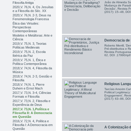
João de Almeida Sa
Filosofia Antiga
Mudança de Paradi
2020,V. 76,N. 4, Os Jesuítas
Decisão’, Revista P
e a Filosofia do Séc. XX
(2017): 15–48, DO
2020,V. 76,N. 2-3, Deus na
Fenomenologia Francesa
Ética das Virtudes:
Perspectivas
Contemporâneas
Modelos e Metáforas: Arte e
Ciência
Democracia de Pr
2019,V. 75,N. 3, Teorias
Roberto Merrill, ‘De
Políticas Medievais
Pré-distributiva e 
2019,V. 75,N. 2, Escola
Revista Portuguesa 
62, DOI .17990/rp
Ibérica da Paz
2019,V. 75,N. 1, Ética e
Política Contemporânea
2018,V. 74,N. 4, Filosofia da
Música
2018,V. 74,N. 2-3, Gestão e
Filosofia
Religious Langua
2018,V. 74,N. 1, Pierre
Duhem e Ernst Mach
Tarcísio Amorim Ca
Political Legitimacy:
2017,V. 73,N. 3-4, Ciências
Engagement’, Revis
Formais e Filosofia
(2017): 63–86, DO
2017,V. 73,N. 2, Filosofia e
Experiência de Deus
2017,V. 73,N. 1,Política e
Filosofia II: A Democracia
em Questão
2016,V. 72,N. 4, Política e
Filosofia I: A Democracia em
A Colonização d
Questão