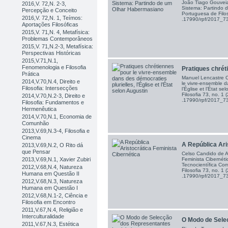
João Tiago Gouveia
2016,V. 72,N. 2-3,
Sistema: Partindo 
Percepção e Conceito
Portuguesa de Filos
2016,V. 72,N. 1, Teímos:
.17990/rpf/2017_
Aportações Filosóficas
2015,V. 71,N. 4, Metafísica:
Problemas Contemporâneos
2015,V. 71,N.2-3, Metafísica:
Perspectivas Históricas
2015,V.71,N.1,
Fenomenologia e Filosofia
Pratiques chréti
Prática
Manuel Lencastre C
2014,V.70,N.4, Direito e
le vivre-ensemble d
Filosofia: Intersecções
l’Église et l’État s
Filosofia 73, no. 1
2014,V.70,N.2-3, Direito e
.17990/rpf/2017_
Filosofia: Fundamentos e
Hermenêutica
2014,V.70,N.1, Economia de
Comunhão
2013,V.69,N.3-4, Filosofia e
Cinema
A República Aris
2013,V.69,N.2, O Rito dá
que Pensar
Celso Candido de Az
Feminista Cibernét
2013,V.69,N.1, Xavier Zubiri
Tecnocientífica Co
2012,V.68,N.4, Natureza
Filosofia 73, no. 1
Humana em Questão II
.17990/rpf/2017_
2012,V.68,N.3, Natureza
Humana em Questão I
2012,V.68,N.1-2, Ciência e
Filosofia em Encontro
2011,V.67,N.4, Religião e
Interculturalidade
O Modo de Selec
2011,V.67,N.3, Estética