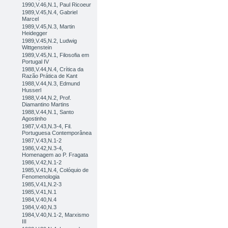
1990,V.46,N.1, Paul Ricoeur
1989,V.45,N.4, Gabriel
Marcel
1989,V.45,N.3, Martin
Heidegger
1989,V.45,N.2, Ludwig
Wittgenstein
1989,V.45,N.1, Filosofia em
Portugal IV
1988,V.44,N.4, Crítica da
Razão Prática de Kant
1988,V.44,N.3, Edmund
Husserl
1988,V.44,N.2, Prof.
Diamantino Martins
1988,V.44,N.1, Santo
Agostinho
1987,V.43,N.3-4, Fil.
Portuguesa Contemporânea
1987,V.43,N.1-2
1986,V.42,N.3-4,
Homenagem ao P. Fragata
1986,V.42,N.1-2
1985,V.41,N.4, Colóquio de
Fenomenologia
1985,V.41,N.2-3
1985,V.41,N.1
1984,V.40,N.4
1984,V.40,N.3
1984,V.40,N.1-2, Marxismo
III