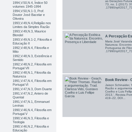
as Gerações Futuras
1994,V.50,N.4, Índice 50
73, no. 1 (2017): 
volumes 1945-1994
.17990/rpf/2017_
1994,V.50,N.1-3, Prof.
Doutor José Bacelar e
Oliveira
1993,V.49,N.4,Religião nos
Limites da Simples Razão
1993,V.49,N.3, Maurice
Blondel
A Percepção Est
1993,V.49,N.1-2, Filosofia e
Maria José Varanda
Educação II
Natureza: Encontro
1992,V.48,N.4, Filosofia e
Portuguesa de Filos
.17990/rpf/2017_
Mito
1992,V.48,N.3, Existência e
Sentido
1992,V.48,N.2, Filosofia em
Portugal VII
1992,V.48,N.1, Filosofia da
Natureza
Book Review - G
1991,V.47,N.4, Filosofia em
Portugal VI
Jaison Schinaider,
Razão e argumentaç
1991,V.47,N.3, Dom Duarte
Coelho e Luis Felli
1991,V.47,N.2, Antero de
2013.’, Revista Por
Quental
419–22, DOI...
1991,V.47,N.1, Emmanuel
Levinas
1990,V.46,N.4, Filosofia em
Portugal V
1990,V.46,N.3, Filosofia e
Teologia
1990,V.46,N.2, Filosofia e
Educação