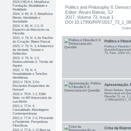
2024,V.80,N.4, Metafísica:
Fundação, Modalidade e
Politics and Philosophy II: Democ
Realidade
Editor: Álvaro Balsas, SJ
2024, V. 80, N. 3, Metafísica:
2017, Volume 73, Issue 1
Mente, Identidade e
Sociedade
DOI 10.17990/RPF/2017_73_1_0
2024, V. 80, N. 1-2, O
Orden
Espectro do Marxismo na
Filosofia
2023, V. 79, N. 4, As Razões
Política e Filosofi
do Coração: Blaise Pascal
2023, V. 79, N. 3, A Natureza
Política e Filosofia
da Verdade: Teorias e
QuestãoOrganizador
73, Fasc. 1DOI 1
Reflexões
2023, V. 79, N. 1-2,
Redescobrindo S. Tomás de
Aquino
2022, V. 78, N. 4,
Hospitalidade e Tensões
Identitárias
2022,V. 78,N. 3,Os
Apresentação. Po
Discípulos Esquecidos de
Husserl
Álvaro Balsas, ‘Apre
Democracia em Ques
2022,V. 78,N. 1-2, Edith
Filosofia 73, no. 1
Stein: no 80º Aniversário da
.17990/rpf/2017_
sua Morte
2021,V. 77,N. 4,
Causalidade: Abordagens
Contemporâneas
2021,V. 77,N. 2-3, Pensando
a Pandemia: Perspetivas
Filosóficas
Crise da Repres
2021,V. 77,N. 1, O Bem na