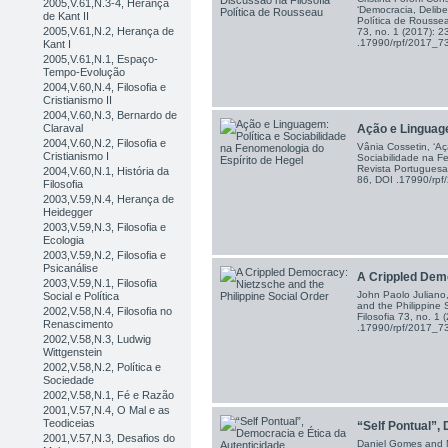
2005,V.61,N.3-4, Herança
‘Democracia, Delibe
de Kant II
Política de Roussea
2005,V.61,N.2, Herança de
73, no. 1 (2017): 
.17990/rpf/2017_
Kant I
2005,V.61,N.1, Espaço-
Tempo-Evolução
2004,V.60,N.4, Filosofia e
Cristianismo II
2004,V.60,N.3, Bernardo de
Ação e Linguagem
Claraval
2004,V.60,N.2, Filosofia e
Vânia Cossetin, ‘Aç
Cristianismo I
Sociabilidade na F
Revista Portuguesa 
2004,V.60,N.1, História da
86, DOI .17990/rp
Filosofia
2003,V.59,N.4, Herança de
Heidegger
2003,V.59,N.3, Filosofia e
Ecologia
2003,V.59,N.2, Filosofia e
Psicanálise
A Crippled Demo
2003,V.59,N.1, Filosofia
John Paolo Juliano,
Social e Política
and the Philippine 
2002,V.58,N.4, Filosofia no
Filosofia 73, no. 1
Renascimento
.17990/rpf/2017_
2002,V.58,N.3, Ludwig
Wittgenstein
2002,V.58,N.2, Política e
Sociedade
2002,V.58,N.1, Fé e Razão
2001,V.57,N.4, O Mal e as
Teodiceias
“Self Pontual”, 
2001,V.57,N.3, Desafios do
Daniel Gomes and M