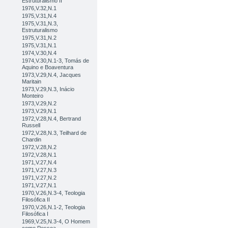
Estruturalismo II
1976,V.32,N.1
1975,V.31,N.4
1975,V.31,N.3,
Estruturalismo
1975,V.31,N.2
1975,V.31,N.1
1974,V.30,N.4
1974,V.30,N.1-3, Tomás de
Aquino e Boaventura
1973,V.29,N.4, Jacques
Maritain
1973,V.29,N.3, Inácio
Monteiro
1973,V.29,N.2
1973,V.29,N.1
1972,V.28,N.4, Bertrand
Russell
1972,V.28,N.3, Teilhard de
Chardin
1972,V.28,N.2
1972,V.28,N.1
1971,V.27,N.4
1971,V.27,N.3
1971,V.27,N.2
1971,V.27,N.1
1970,V.26,N.3-4, Teologia
Filosófica II
1970,V.26,N.1-2, Teologia
Filosófica I
1969,V.25,N.3-4, O Homem