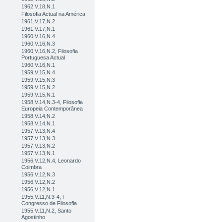
1962,V.18,N.1
Filosofia Actual na América
1961,V.17,N.2
1961,V.17,N.1
1960,V.16,N.4
1960,V.16,N.3
1960,V.16,N.2, Filosofia
Portuguesa Actual
1960,V.16,N.1
1959,V.15,N.4
1959,V.15,N.3
1959,V.15,N.2
1959,V.15,N.1
1958,V.14,N.3-4, Filosofia
Europeia Contemporânea
1958,V.14,N.2
1958,V.14,N.1
1957,V.13,N.4
1957,V.13,N.3
1957,V.13,N.2
1957,V.13,N.1
1956,V.12,N.4, Leonardo
Coimbra
1956,V.12,N.3
1956,V.12,N.2
1956,V.12,N.1
1955,V.11,N.3-4, I
Congresso de Filosofia
1955,V.11,N.2, Santo
Agostinho