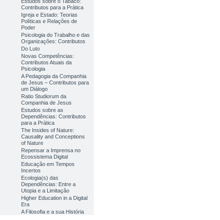
Estudos sobre o Tabaco:
Contributos para a Prática
Igreja e Estado: Teorias
Políticas e Relações de
Poder
Psicologia do Trabalho e das
Organizações: Contributos
Do Luto
Novas Competências:
Contributos Atuais da
Psicologia
A Pedagogia da Companhia
de Jesus – Contributos para
um Diálogo
Ratio Studiorum da
Companhia de Jesus
Estudos sobre as
Dependências: Contributos
para a Prática
The Insides of Nature:
Causality and Conceptions
of Nature
Repensar a Imprensa no
Ecossistema Digital
Educação em Tempos
Incertos
Ecologia(s) das
Dependências: Entre a
Utopia e a Limitação
Higher Education in a Digital
Era
A Filosofia e a sua História