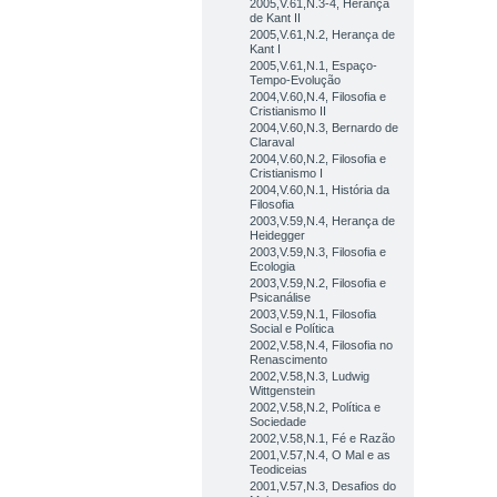
2005,V.61,N.3-4, Herança
de Kant II
2005,V.61,N.2, Herança de
Kant I
2005,V.61,N.1, Espaço-
Tempo-Evolução
2004,V.60,N.4, Filosofia e
Cristianismo II
2004,V.60,N.3, Bernardo de
Claraval
2004,V.60,N.2, Filosofia e
Cristianismo I
2004,V.60,N.1, História da
Filosofia
2003,V.59,N.4, Herança de
Heidegger
2003,V.59,N.3, Filosofia e
Ecologia
2003,V.59,N.2, Filosofia e
Psicanálise
2003,V.59,N.1, Filosofia
Social e Política
2002,V.58,N.4, Filosofia no
Renascimento
2002,V.58,N.3, Ludwig
Wittgenstein
2002,V.58,N.2, Política e
Sociedade
2002,V.58,N.1, Fé e Razão
2001,V.57,N.4, O Mal e as
Teodiceias
2001,V.57,N.3, Desafios do