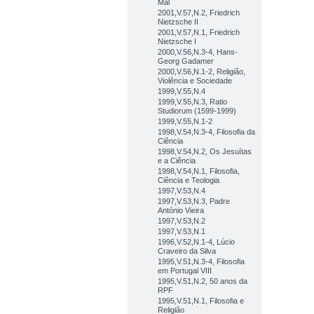
Mal
2001,V.57,N.2, Friedrich
Nietzsche II
2001,V.57,N.1, Friedrich
Nietzsche I
2000,V.56,N.3-4, Hans-
Georg Gadamer
2000,V.56,N.1-2, Religião,
Violência e Sociedade
1999,V.55,N.4
1999,V.55,N.3, Ratio
Studiorum (1599-1999)
1999,V.55,N.1-2
1998,V.54,N.3-4, Filosofia da
Ciência
1998,V.54,N.2, Os Jesuítas
e a Ciência
1998,V.54,N.1, Filosofia,
Ciência e Teologia
1997,V.53,N.4
1997,V.53,N.3, Padre
António Vieira
1997,V.53,N.2
1997,V.53,N.1
1996,V.52,N.1-4, Lúcio
Craveiro da Silva
1995,V.51,N.3-4, Filosofia
em Portugal VIII
1995,V.51,N.2, 50 anos da
RPF
1995,V.51,N.1, Filosofia e
Religião