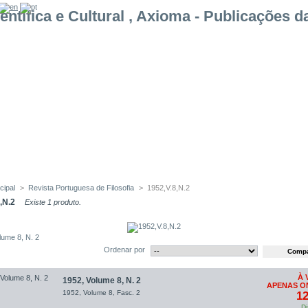
cipal
>
Revista Portuguesa de Filosofia
>
1952,V.8,N.2
,N.2
Existe 1 produto.
lume 8, N. 2
Ordenar por
À 
1952, Volume 8, N. 2
APENAS ON
1952, Volume 8, Fasc. 2
12
Di