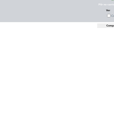
Pôr no carri
Ver
C