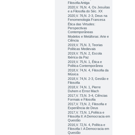
Filosofia Antiga
2020,V. 76,N. 4, Os Jesuítas
e a Filosofia do Séc. XX
2020,V. 76,N. 2-3, Deus na
Fenomenologia Francesa
Ética das Virtudes:
Perspectivas
Contemporâneas
Modelos e Metáforas: Arte e
Ciência
2019,V. 75,N. 3, Teorias
Políticas Medievais
2019,V. 75,N. 2, Escola
Ibérica da Paz
2019,V. 75,N. 1, Ética e
Política Contemporânea
2018,V. 74,N. 4, Filosofia da
Música
2018,V. 74,N. 2-3, Gestão e
Filosofia
2018,V. 74,N. 1, Pierre
Duhem e Ernst Mach
2017,V. 73,N. 3-4, Ciências
Formais e Filosofia
2017,V. 73,N. 2, Filosofia e
Experiência de Deus
2017,V. 73,N. 1,Política e
Filosofia II: A Democracia em
Questão
2016,V. 72,N. 4, Política e
Filosofia I: A Democracia em
Questão