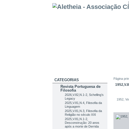
Página prin
CATEGORIAS
1952,V.8
Revista Portuguesa de
Filosofia
2026,V.82,N.1-2, Schelling’s
Legacy
1952, Vo
2025,V.81,N.4, Filosofia da
Linguagem
2025,V.81,N.3, Filosofia da
Religião no século XXI
2025,V.81,N.1-2,
Desconstrução: 20 anos
após a morte de Derrida