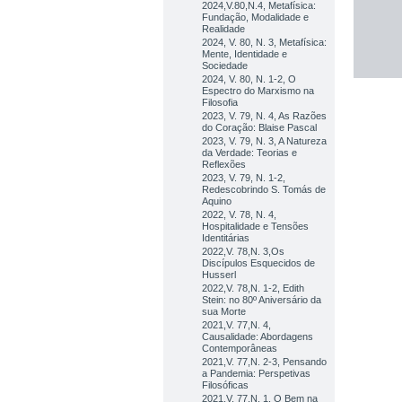
2024,V.80,N.4, Metafísica:
Fundação, Modalidade e
Realidade
2024, V. 80, N. 3, Metafísica:
Mente, Identidade e
Sociedade
2024, V. 80, N. 1-2, O
Espectro do Marxismo na
Filosofia
2023, V. 79, N. 4, As Razões
do Coração: Blaise Pascal
2023, V. 79, N. 3, A Natureza
da Verdade: Teorias e
Reflexões
2023, V. 79, N. 1-2,
Redescobrindo S. Tomás de
Aquino
2022, V. 78, N. 4,
Hospitalidade e Tensões
Identitárias
2022,V. 78,N. 3,Os
Discípulos Esquecidos de
Husserl
2022,V. 78,N. 1-2, Edith
Stein: no 80º Aniversário da
sua Morte
2021,V. 77,N. 4,
Causalidade: Abordagens
Contemporâneas
2021,V. 77,N. 2-3, Pensando
a Pandemia: Perspetivas
Filosóficas
2021,V. 77,N. 1, O Bem na