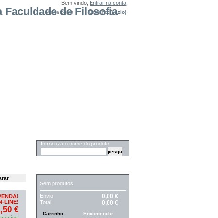
Bem-vindo,
Entrar na conta
Minha conta
Carrinho:
(vazio)
PESQUISA
Introduza o nome do produto
CARRINHO
Sem produtos
Envio
0,00 €
VENDA!
-LINE!
Total
0,00 €
,50 €
Carrinho
Encomendar
sponível