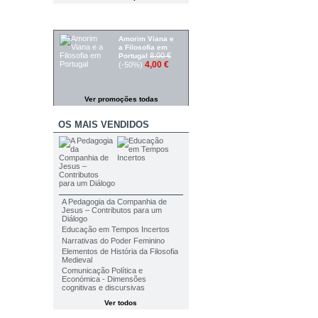
PROMOÇÕES
Amorim Viana e
a Filosofia em
8,00 €
Portugal
4,00 €
(-50%)
Ver promoções todas
OS MAIS VENDIDOS
A Pedagogia da Companhia de
Jesus – Contributos para um
Diálogo
Educação em Tempos Incertos
Narrativas do Poder Feminino
Elementos de História da Filosofia
Medieval
Comunicação Política e
Económica - Dimensões
cognitivas e discursivas
Ver todos