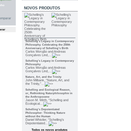
nho
NOVOS PRODUTOS
omparar
Schelling’s Legacy in Contemporary
Philosophy. Celebrating the 250th
Anniversary of Schelling’s Birth
Carlos Morujão and Andreas
Gonçalves Lind,...
Schelling’s Legacy in Contemporary
Philosophy
Carlos Morujão and Andreas
Gonçalves Lind,...
Nature, Art, and the Trinity
John Milbank, “Nature, Art, and
the Trinity,”...
Schelling and Ecological Reason,
or, Rethinking Naturphilosophie in
the Anthropocene
Jason M. Wirth, “Schelling and
Ecological...
Schelling’s Depotentiated
Philosopher: Thinking Nature
without the Human
Daniel Whistler, “Schelling’s
Depotentiated...
Todos os novos produtos