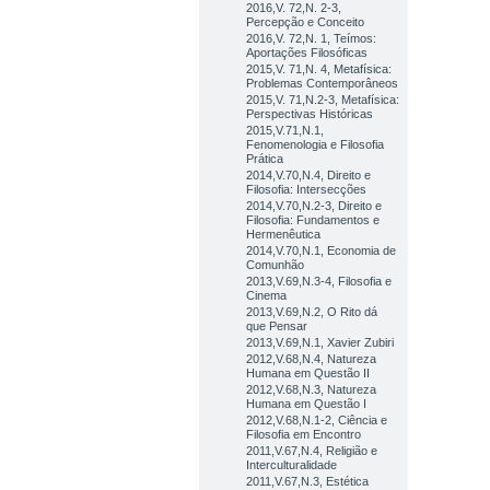
2016,V. 72,N. 2-3,
Percepção e Conceito
2016,V. 72,N. 1, Teímos:
Aportações Filosóficas
2015,V. 71,N. 4, Metafísica:
Problemas Contemporâneos
2015,V. 71,N.2-3, Metafísica:
Perspectivas Históricas
2015,V.71,N.1,
Fenomenologia e Filosofia
Prática
2014,V.70,N.4, Direito e
Filosofia: Intersecções
2014,V.70,N.2-3, Direito e
Filosofia: Fundamentos e
Hermenêutica
2014,V.70,N.1, Economia de
Comunhão
2013,V.69,N.3-4, Filosofia e
Cinema
2013,V.69,N.2, O Rito dá
que Pensar
2013,V.69,N.1, Xavier Zubiri
2012,V.68,N.4, Natureza
Humana em Questão II
2012,V.68,N.3, Natureza
Humana em Questão I
2012,V.68,N.1-2, Ciência e
Filosofia em Encontro
2011,V.67,N.4, Religião e
Interculturalidade
2011,V.67,N.3, Estética