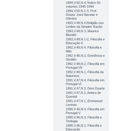
1994,V.50,N.4, Índice 50
volumes 1945-1994
1994,V.50,N.1-3, Prof.
Doutor José Bacelar e
Oliveira
1993,V.49,N.4,Religião nos
Limites da Simples Razão
1993,V.49,N.3, Maurice
Blondel
1993,V.49,N.1-2, Filosofia e
Educação II
1992,V.48,N.4, Filosofia e
Mito
1992,V.48,N.3, Existência e
Sentido
1992,V.48,N.2, Filosofia em
Portugal VII
1992,V.48,N.1, Filosofia da
Natureza
1991,V.47,N.4, Filosofia em
Portugal VI
1991,V.47,N.3, Dom Duarte
1991,V.47,N.2, Antero de
Quental
1991,V.47,N.1, Emmanuel
Levinas
1990,V.46,N.4, Filosofia em
Portugal V
1990,V.46,N.3, Filosofia e
Teologia
1990,V.46,N.2, Filosofia e
Educação