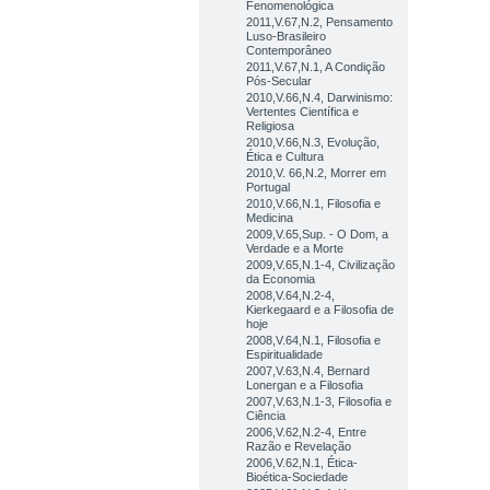
Fenomenológica
2011,V.67,N.2, Pensamento
Luso-Brasileiro
Contemporâneo
2011,V.67,N.1, A Condição
Pós-Secular
2010,V.66,N.4, Darwinismo:
Vertentes Científica e
Religiosa
2010,V.66,N.3, Evolução,
Ética e Cultura
2010,V. 66,N.2, Morrer em
Portugal
2010,V.66,N.1, Filosofia e
Medicina
2009,V.65,Sup. - O Dom, a
Verdade e a Morte
2009,V.65,N.1-4, Civilização
da Economia
2008,V.64,N.2-4,
Kierkegaard e a Filosofia de
hoje
2008,V.64,N.1, Filosofia e
Espiritualidade
2007,V.63,N.4, Bernard
Lonergan e a Filosofia
2007,V.63,N.1-3, Filosofia e
Ciência
2006,V.62,N.2-4, Entre
Razão e Revelação
2006,V.62,N.1, Ética-
Bioética-Sociedade