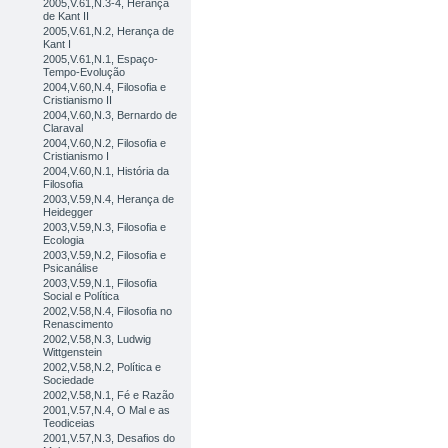
2005,V.61,N.3-4, Herança
de Kant II
2005,V.61,N.2, Herança de
Kant I
2005,V.61,N.1, Espaço-
Tempo-Evolução
2004,V.60,N.4, Filosofia e
Cristianismo II
2004,V.60,N.3, Bernardo de
Claraval
2004,V.60,N.2, Filosofia e
Cristianismo I
2004,V.60,N.1, História da
Filosofia
2003,V.59,N.4, Herança de
Heidegger
2003,V.59,N.3, Filosofia e
Ecologia
2003,V.59,N.2, Filosofia e
Psicanálise
2003,V.59,N.1, Filosofia
Social e Política
2002,V.58,N.4, Filosofia no
Renascimento
2002,V.58,N.3, Ludwig
Wittgenstein
2002,V.58,N.2, Política e
Sociedade
2002,V.58,N.1, Fé e Razão
2001,V.57,N.4, O Mal e as
Teodiceias
2001,V.57,N.3, Desafios do