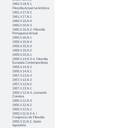
1962,V.18,N.1
Filosofia Actual na América
1961,V.17,N.2
1961,V.17,N.1
1960,V.16,N.4
1960,V.16,N.3
1960,V.16,N.2, Filosofia
Portuguesa Actual
1960,V.16,N.1
1959,V.15,N.4
1959,V.15,N.3
1959,V.15,N.2
1959,V.15,N.1
1958,V.14,N.3-4, Filosofia
Europeia Contemporânea
1958,V.14,N.2
1958,V.14,N.1
1957,V.13,N.4
1957,V.13,N.3
1957,V.13,N.2
1957,V.13,N.1
1956,V.12,N.4, Leonardo
Coimbra
1956,V.12,N.3
1956,V.12,N.2
1956,V.12,N.1
1955,V.11,N.3-4, I
Congresso de Filosofia
1955,V.11,N.2, Santo
Agostinho