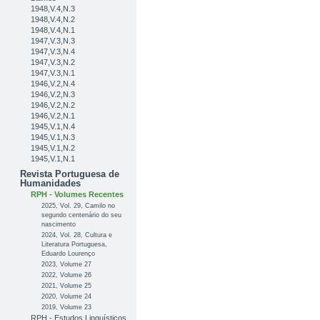
1948,V.4,N.3
1948,V.4,N.2
1948,V.4,N.1
1947,V.3,N.3
1947,V.3,N.4
1947,V.3,N.2
1947,V.3,N.1
1946,V.2,N.4
1946,V.2,N.3
1946,V.2,N.2
1946,V.2,N.1
1945,V.1,N.4
1945,V.1,N.3
1945,V.1,N.2
1945,V.1,N.1
Revista Portuguesa de
Humanidades
RPH - Volumes Recentes
2025, Vol. 29, Camilo no
segundo centenário do seu
nascimento
2024, Vol. 28, Cultura e
Literatura Portuguesa,
Eduardo Lourenço
2023, Volume 27
2022, Volume 26
2021, Volume 25
2020, Volume 24
2019, Volume 23
RPH - Estudos Linguísticos