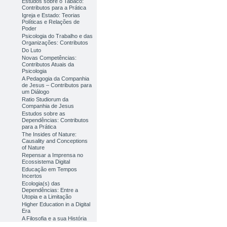
Estudos sobre o Tabaco:
Contributos para a Prática
Igreja e Estado: Teorias
Políticas e Relações de
Poder
Psicologia do Trabalho e das
Organizações: Contributos
Do Luto
Novas Competências:
Contributos Atuais da
Psicologia
A Pedagogia da Companhia
de Jesus – Contributos para
um Diálogo
Ratio Studiorum da
Companhia de Jesus
Estudos sobre as
Dependências: Contributos
para a Prática
The Insides of Nature:
Causality and Conceptions
of Nature
Repensar a Imprensa no
Ecossistema Digital
Educação em Tempos
Incertos
Ecologia(s) das
Dependências: Entre a
Utopia e a Limitação
Higher Education in a Digital
Era
A Filosofia e a sua História