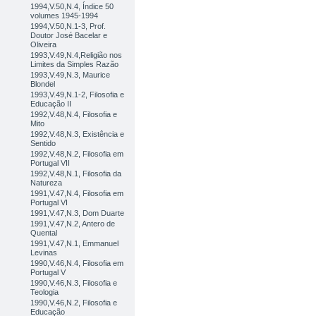
1994,V.50,N.4, Índice 50
volumes 1945-1994
1994,V.50,N.1-3, Prof.
Doutor José Bacelar e
Oliveira
1993,V.49,N.4,Religião nos
Limites da Simples Razão
1993,V.49,N.3, Maurice
Blondel
1993,V.49,N.1-2, Filosofia e
Educação II
1992,V.48,N.4, Filosofia e
Mito
1992,V.48,N.3, Existência e
Sentido
1992,V.48,N.2, Filosofia em
Portugal VII
1992,V.48,N.1, Filosofia da
Natureza
1991,V.47,N.4, Filosofia em
Portugal VI
1991,V.47,N.3, Dom Duarte
1991,V.47,N.2, Antero de
Quental
1991,V.47,N.1, Emmanuel
Levinas
1990,V.46,N.4, Filosofia em
Portugal V
1990,V.46,N.3, Filosofia e
Teologia
1990,V.46,N.2, Filosofia e
Educação