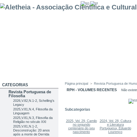
Página principal
>
Revista Portuguesa de Hum
CATEGORIAS
RPH - VOLUMES RECENTES
Não existe
Revista Portuguesa de
Filosofia
2026,V.82,N.1-2, Schelling’s
Legacy
2025,V.81,N.4, Filosofia da
Subcategorias
Linguagem
2025,V.81,N.3, Filosofia da
2025, Vol. 29, Camilo
2024, Vol. 28, Cultura
Religião no século XXI
no segundo
e Literatura
2025,V.81,N.1-2,
centenário do seu
Portuguesa, Eduardo
Desconstrução: 20 anos
nascimento
Lourenço
após a morte de Derrida