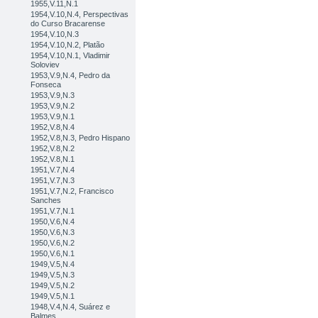
1955,V.11,N.1
1954,V.10,N.4, Perspectivas
do Curso Bracarense
1954,V.10,N.3
1954,V.10,N.2, Platão
1954,V.10,N.1, Vladimir
Soloviev
1953,V.9,N.4, Pedro da
Fonseca
1953,V.9,N.3
1953,V.9,N.2
1953,V.9,N.1
1952,V.8,N.4
1952,V.8,N.3, Pedro Hispano
1952,V.8,N.2
1952,V.8,N.1
1951,V.7,N.4
1951,V.7,N.3
1951,V.7,N.2, Francisco
Sanches
1951,V.7,N.1
1950,V.6,N.4
1950,V.6,N.3
1950,V.6,N.2
1950,V.6,N.1
1949,V.5,N.4
1949,V.5,N.3
1949,V.5,N.2
1949,V.5,N.1
1948,V.4,N.4, Suárez e
Balmes