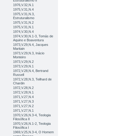
Estruturalismo II
1976,V.32,N.1
1975,V.31,N.4
1975,V.31,N.3,
Estruturalismo
1975,V.31,N.2
1975,V.31,N.1
1974,V.30,N.4
1974,V.30,N.1-3, Tomás de
Aquino e Boaventura
1973,V.29,N.4, Jacques
Maritain
1973,V.29,N.3, Inácio
Monteiro
1973,V.29,N.2
1973,V.29,N.1
1972,V.28,N.4, Bertrand
Russell
1972,V.28,N.3, Teilhard de
Chardin
1972,V.28,N.2
1972,V.28,N.1
1971,V.27,N.4
1971,V.27,N.3
1971,V.27,N.2
1971,V.27,N.1
1970,V.26,N.3-4, Teologia
Filosófica II
1970,V.26,N.1-2, Teologia
Filosófica I
1969,V.25,N.3-4, O Homem