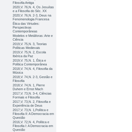
Filosofia Antiga
2020,V. 76,N. 4, Os Jesuítas
e a Filosofia do Séc. XX
2020,V. 76,N. 2-3, Deus na
Fenomenologia Francesa
Ética das Virtudes:
Perspectivas
Contemporâneas
Modelos e Metáforas: Arte e
Ciência
2019,V. 75,N. 3, Teorias
Políticas Medievais
2019,V. 75,N. 2, Escola
Ibérica da Paz
2019,V. 75,N. 1, Ética e
Política Contemporânea
2018,V. 74,N. 4, Filosofia da
Música
2018,V. 74,N. 2-3, Gestão e
Filosofia
2018,V. 74,N. 1, Pierre
Duhem e Ernst Mach
2017,V. 73,N. 3-4, Ciências
Formais e Filosofia
2017,V. 73,N. 2, Filosofia e
Experiência de Deus
2017,V. 73,N. 1,Política e
Filosofia II: A Democracia em
Questão
2016,V. 72,N. 4, Política e
Filosofia I: A Democracia em
Questão