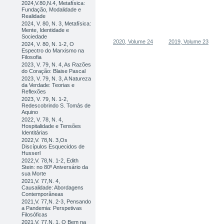
2024,V.80,N.4, Metafísica:
Fundação, Modalidade e
Realidade
2024, V. 80, N. 3, Metafísica:
Mente, Identidade e
Sociedade
2020, Volume 24
2019, Volume 23
2024, V. 80, N. 1-2, O
Espectro do Marxismo na
Filosofia
2023, V. 79, N. 4, As Razões
do Coração: Blaise Pascal
2023, V. 79, N. 3, A Natureza
da Verdade: Teorias e
Reflexões
2023, V. 79, N. 1-2,
Redescobrindo S. Tomás de
Aquino
2022, V. 78, N. 4,
Hospitalidade e Tensões
Identitárias
2022,V. 78,N. 3,Os
Discípulos Esquecidos de
Husserl
2022,V. 78,N. 1-2, Edith
Stein: no 80º Aniversário da
sua Morte
2021,V. 77,N. 4,
Causalidade: Abordagens
Contemporâneas
2021,V. 77,N. 2-3, Pensando
a Pandemia: Perspetivas
Filosóficas
2021,V. 77,N. 1, O Bem na