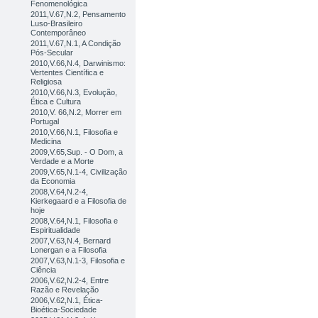
Fenomenológica
2011,V.67,N.2, Pensamento
Luso-Brasileiro
Contemporâneo
2011,V.67,N.1, A Condição
Pós-Secular
2010,V.66,N.4, Darwinismo:
Vertentes Científica e
Religiosa
2010,V.66,N.3, Evolução,
Ética e Cultura
2010,V. 66,N.2, Morrer em
Portugal
2010,V.66,N.1, Filosofia e
Medicina
2009,V.65,Sup. - O Dom, a
Verdade e a Morte
2009,V.65,N.1-4, Civilização
da Economia
2008,V.64,N.2-4,
Kierkegaard e a Filosofia de
hoje
2008,V.64,N.1, Filosofia e
Espiritualidade
2007,V.63,N.4, Bernard
Lonergan e a Filosofia
2007,V.63,N.1-3, Filosofia e
Ciência
2006,V.62,N.2-4, Entre
Razão e Revelação
2006,V.62,N.1, Ética-
Bioética-Sociedade