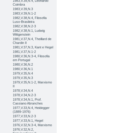
1983,V.39,N.4, Leonardo
Coimbra
1983,V.39,N.3
1983,V.39,N.1-2
1982,V.38,N.4, Filosofia
Luso-Brasileira
1982,V.38,N.2-3
1982,V.38,N.1, Ludwig
Wittgenstein
1981,V.37,N.4, Theillard de
Chardin II
1981,V.37,N.3, Kant e Hegel
1981,V.37,N.1-2
1980,V.36,N.3-4, Filosofia
em Portugal
1980,V.36,N.2
1980,V.36,N.1
1979,V.35,N.4
1979,V.35,N.3
1979,V.35,N.1-2, Marxismo
II
1978,V.34,N.4
1978,V.34,N.2-3
1978,V.34,N.1, Prof.
Cassiano Abranches
1977,V.33,N.4, Heidegger
(1889-1976)
1977,V.33,N.2-3
1977,V.33,N.1, Hegel
1976,V.32,N.3-4, Marxismo
1976,V.32,N.2,