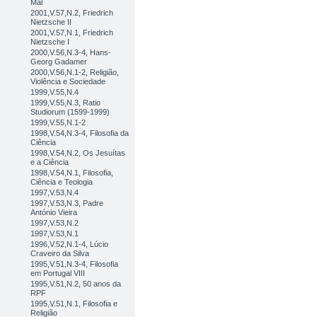
Mal
2001,V.57,N.2, Friedrich
Nietzsche II
2001,V.57,N.1, Friedrich
Nietzsche I
2000,V.56,N.3-4, Hans-
Georg Gadamer
2000,V.56,N.1-2, Religião,
Violência e Sociedade
1999,V.55,N.4
1999,V.55,N.3, Ratio
Studiorum (1599-1999)
1999,V.55,N.1-2
1998,V.54,N.3-4, Filosofia da
Ciência
1998,V.54,N.2, Os Jesuítas
e a Ciência
1998,V.54,N.1, Filosofia,
Ciência e Teologia
1997,V.53,N.4
1997,V.53,N.3, Padre
António Vieira
1997,V.53,N.2
1997,V.53,N.1
1996,V.52,N.1-4, Lúcio
Craveiro da Silva
1995,V.51,N.3-4, Filosofia
em Portugal VIII
1995,V.51,N.2, 50 anos da
RPF
1995,V.51,N.1, Filosofia e
Religião