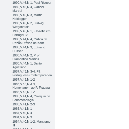
1990,V.46,N.1, Paul Ricoeur
1989,V.45,N.4, Gabriel
Marcel
1989,V.45,N.3, Martin
Heidegger
1989,V.45,N.2, Ludwig
Wittgenstein
1989,V.45,N.1, Filosofia em
Portugal IV
1988,V.44,N.4, Crítica da
Razão Prática de Kant
1988,V.44,N.3, Edmund
Husserl
1988,V.44,N.2, Prof.
Diamantino Martins
1988,V.44,N.1, Santo
Agostinho
1987,V.43,N.3-4, Fil.
Portuguesa Contemporânea
1987,V.43,N.1-2
1986,V.42,N.3-4,
Homenagem ao P. Fragata
1986,V.42,N.1-2
1985,V.41,N.4, Colóquio de
Fenomenologia
1985,V.41,N.2-3
1985,V.41,N.1
1984,V.40,N.4
1984,V.40,N.3
1984,V.40,N.1-2, Marxismo
III