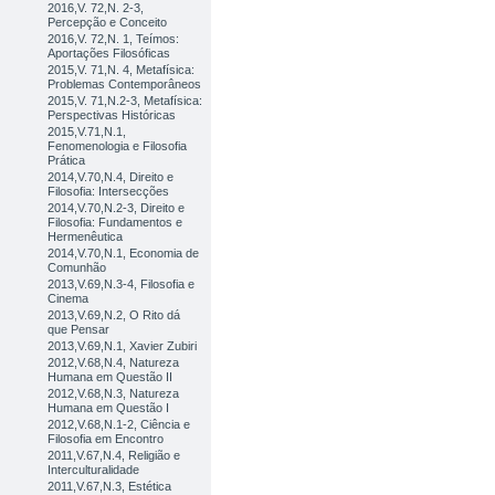
2016,V. 72,N. 2-3,
Percepção e Conceito
2016,V. 72,N. 1, Teímos:
Aportações Filosóficas
2015,V. 71,N. 4, Metafísica:
Problemas Contemporâneos
2015,V. 71,N.2-3, Metafísica:
Perspectivas Históricas
2015,V.71,N.1,
Fenomenologia e Filosofia
Prática
2014,V.70,N.4, Direito e
Filosofia: Intersecções
2014,V.70,N.2-3, Direito e
Filosofia: Fundamentos e
Hermenêutica
2014,V.70,N.1, Economia de
Comunhão
2013,V.69,N.3-4, Filosofia e
Cinema
2013,V.69,N.2, O Rito dá
que Pensar
2013,V.69,N.1, Xavier Zubiri
2012,V.68,N.4, Natureza
Humana em Questão II
2012,V.68,N.3, Natureza
Humana em Questão I
2012,V.68,N.1-2, Ciência e
Filosofia em Encontro
2011,V.67,N.4, Religião e
Interculturalidade
2011,V.67,N.3, Estética