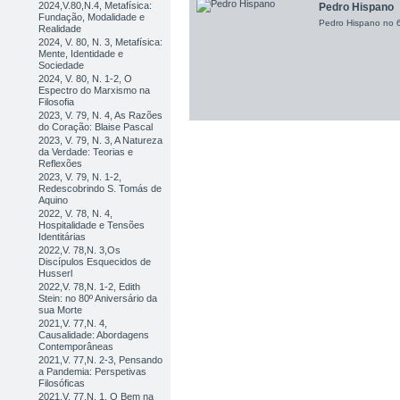
2024,V.80,N.4, Metafísica:
Pedro Hispano
Fundação, Modalidade e
Pedro Hispano no 6
Realidade
2024, V. 80, N. 3, Metafísica:
Mente, Identidade e
Sociedade
2024, V. 80, N. 1-2, O
Espectro do Marxismo na
Filosofia
2023, V. 79, N. 4, As Razões
do Coração: Blaise Pascal
2023, V. 79, N. 3, A Natureza
da Verdade: Teorias e
Reflexões
2023, V. 79, N. 1-2,
Redescobrindo S. Tomás de
Aquino
2022, V. 78, N. 4,
Hospitalidade e Tensões
Identitárias
2022,V. 78,N. 3,Os
Discípulos Esquecidos de
Husserl
2022,V. 78,N. 1-2, Edith
Stein: no 80º Aniversário da
sua Morte
2021,V. 77,N. 4,
Causalidade: Abordagens
Contemporâneas
2021,V. 77,N. 2-3, Pensando
a Pandemia: Perspetivas
Filosóficas
2021,V. 77,N. 1, O Bem na