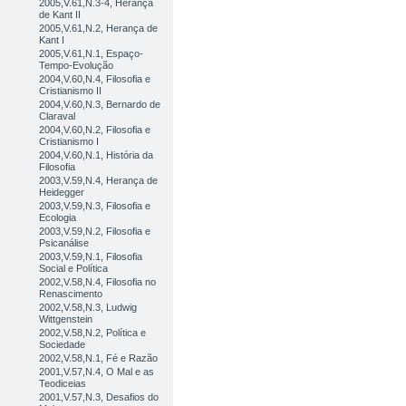
2005,V.61,N.3-4, Herança
de Kant II
2005,V.61,N.2, Herança de
Kant I
2005,V.61,N.1, Espaço-
Tempo-Evolução
2004,V.60,N.4, Filosofia e
Cristianismo II
2004,V.60,N.3, Bernardo de
Claraval
2004,V.60,N.2, Filosofia e
Cristianismo I
2004,V.60,N.1, História da
Filosofia
2003,V.59,N.4, Herança de
Heidegger
2003,V.59,N.3, Filosofia e
Ecologia
2003,V.59,N.2, Filosofia e
Psicanálise
2003,V.59,N.1, Filosofia
Social e Política
2002,V.58,N.4, Filosofia no
Renascimento
2002,V.58,N.3, Ludwig
Wittgenstein
2002,V.58,N.2, Política e
Sociedade
2002,V.58,N.1, Fé e Razão
2001,V.57,N.4, O Mal e as
Teodiceias
2001,V.57,N.3, Desafios do