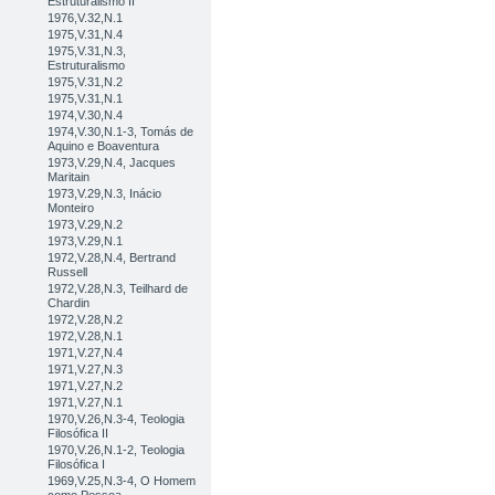
Estruturalismo II
1976,V.32,N.1
1975,V.31,N.4
1975,V.31,N.3,
Estruturalismo
1975,V.31,N.2
1975,V.31,N.1
1974,V.30,N.4
1974,V.30,N.1-3, Tomás de
Aquino e Boaventura
1973,V.29,N.4, Jacques
Maritain
1973,V.29,N.3, Inácio
Monteiro
1973,V.29,N.2
1973,V.29,N.1
1972,V.28,N.4, Bertrand
Russell
1972,V.28,N.3, Teilhard de
Chardin
1972,V.28,N.2
1972,V.28,N.1
1971,V.27,N.4
1971,V.27,N.3
1971,V.27,N.2
1971,V.27,N.1
1970,V.26,N.3-4, Teologia
Filosófica II
1970,V.26,N.1-2, Teologia
Filosófica I
1969,V.25,N.3-4, O Homem