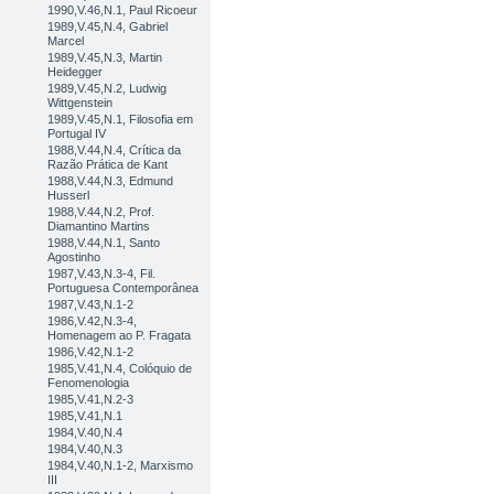
1990,V.46,N.1, Paul Ricoeur
1989,V.45,N.4, Gabriel
Marcel
1989,V.45,N.3, Martin
Heidegger
1989,V.45,N.2, Ludwig
Wittgenstein
1989,V.45,N.1, Filosofia em
Portugal IV
1988,V.44,N.4, Crítica da
Razão Prática de Kant
1988,V.44,N.3, Edmund
Husserl
1988,V.44,N.2, Prof.
Diamantino Martins
1988,V.44,N.1, Santo
Agostinho
1987,V.43,N.3-4, Fil.
Portuguesa Contemporânea
1987,V.43,N.1-2
1986,V.42,N.3-4,
Homenagem ao P. Fragata
1986,V.42,N.1-2
1985,V.41,N.4, Colóquio de
Fenomenologia
1985,V.41,N.2-3
1985,V.41,N.1
1984,V.40,N.4
1984,V.40,N.3
1984,V.40,N.1-2, Marxismo
III