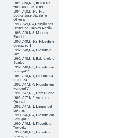
1994,V.50,N.4, Índice 50
volumes 1945-1994
1994,V.50,N.1-3, Prof.
Doutor José Bacelar e
Oliveira
1993,V.49,N.4,Religião nos
Limites da Simples Razão
1993,V.49,N.3, Maurice
Blondel
1993,V.49,N.1-2, Filosofia e
Educação II
1992,V.48,N.4, Filosofia e
Mito
1992,V.48,N.3, Existência e
Sentido
1992,V.48,N.2, Filosofia em
Portugal VII
1992,V.48,N.1, Filosofia da
Natureza
1991,V.47,N.4, Filosofia em
Portugal VI
1991,V.47,N.3, Dom Duarte
1991,V.47,N.2, Antero de
Quental
1991,V.47,N.1, Emmanuel
Levinas
1990,V.46,N.4, Filosofia em
Portugal V
1990,V.46,N.3, Filosofia e
Teologia
1990,V.46,N.2, Filosofia e
Educação