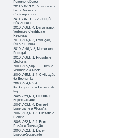
Fenomenológica
2011,V.67,N.2, Pensamento
Luso-Brasileiro
Contemporâneo
2011,V.67,N.1, A Condição
Pós-Secular
2010,V.66,N.4, Darwinismo:
Vertentes Científica e
Religiosa
2010,V.66,N.3, Evolução,
Ética e Cultura
2010,V. 66,N.2, Morrer em
Portugal
2010,V.66,N.1, Filosofia e
Medicina
2009,V.65,Sup. - O Dom, a
Verdade e a Morte
2009,V.65,N.1-4, Civilização
da Economia
2008,V.64,N.2-4,
Kierkegaard e a Filosofia de
hoje
2008,V.64,N.1, Filosofia e
Espiritualidade
2007,V.63,N.4, Bernard
Lonergan e a Filosofia
2007,V.63,N.1-3, Filosofia e
Ciência
2006,V.62,N.2-4, Entre
Razão e Revelação
2006,V.62,N.1, Ética-
Bioética-Sociedade