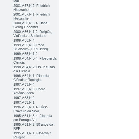
Mal
2001,V.57,N.2, Friedrich
Nietzsche II
2001,V.57,N.1, Friedrich
Nietzsche I
2000,V.56,N.3-4, Hans-
Georg Gadamer
2000,V.56,N.1-2, Religião,
Violência e Sociedade
1999,V.55,N.4
1999,V.55,N.3, Ratio
Studiorum (1599-1999)
1999,V.55,N.1-2
1998,V.54,N.3-4, Filosofia da
Ciência
1998,V.54,N.2, Os Jesuítas
e a Ciência
1998,V.54,N.1, Filosofia,
Ciência e Teologia
1997,V.53,N.4
1997,V.53,N.3, Padre
António Vieira
1997,V.53,N.2
1997,V.53,N.1
1996,V.52,N.1-4, Lúcio
Craveiro da Silva
1995,V.51,N.3-4, Filosofia
em Portugal VIII
1995,V.51,N.2, 50 anos da
RPF
1995,V.51,N.1, Filosofia e
Religião