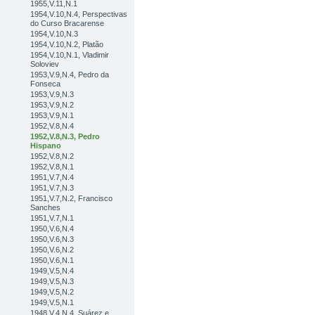
1955,V.11,N.1
1954,V.10,N.4, Perspectivas
do Curso Bracarense
1954,V.10,N.3
1954,V.10,N.2, Platão
1954,V.10,N.1, Vladimir
Soloviev
1953,V.9,N.4, Pedro da
Fonseca
1953,V.9,N.3
1953,V.9,N.2
1953,V.9,N.1
1952,V.8,N.4
1952,V.8,N.3, Pedro
Hispano
1952,V.8,N.2
1952,V.8,N.1
1951,V.7,N.4
1951,V.7,N.3
1951,V.7,N.2, Francisco
Sanches
1951,V.7,N.1
1950,V.6,N.4
1950,V.6,N.3
1950,V.6,N.2
1950,V.6,N.1
1949,V.5,N.4
1949,V.5,N.3
1949,V.5,N.2
1949,V.5,N.1
1948,V.4,N.4, Suárez e