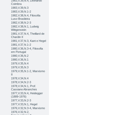
1983,V.39,N.4, Leonardo
Coimbra
1983,V.39,N.3
1983,V.39,N.1-2
1982,V.38,N.4, Filosofia
Luso-Brasileira
1982,V.38,N.2-3
1982,V.38,N.1, Ludwig
Wittgenstein
1981,V.37,N.4, Theillard de
Chardin II
1981,V.37,N.3, Kant e Hegel
1981,V.37,N.1-2
1980,V.36,N.3-4, Filosofia
em Portugal
1980,V.36,N.2
1980,V.36,N.1
1979,V.35,N.4
1979,V.35,N.3
1979,V.35,N.1-2, Marxismo
II
1978,V.34,N.4
1978,V.34,N.2-3
1978,V.34,N.1, Prof.
Cassiano Abranches
1977,V.33,N.4, Heidegger
(1889-1976)
1977,V.33,N.2-3
1977,V.33,N.1, Hegel
1976,V.32,N.3-4, Marxismo
1976,V.32,N.2,