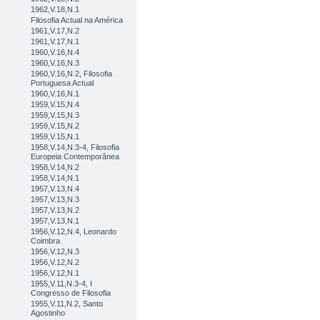
1962,V.18,N.1
Filosofia Actual na América
1961,V.17,N.2
1961,V.17,N.1
1960,V.16,N.4
1960,V.16,N.3
1960,V.16,N.2, Filosofia
Portuguesa Actual
1960,V.16,N.1
1959,V.15,N.4
1959,V.15,N.3
1959,V.15,N.2
1959,V.15,N.1
1958,V.14,N.3-4, Filosofia
Europeia Contemporânea
1958,V.14,N.2
1958,V.14,N.1
1957,V.13,N.4
1957,V.13,N.3
1957,V.13,N.2
1957,V.13,N.1
1956,V.12,N.4, Leonardo
Coimbra
1956,V.12,N.3
1956,V.12,N.2
1956,V.12,N.1
1955,V.11,N.3-4, I
Congresso de Filosofia
1955,V.11,N.2, Santo
Agostinho