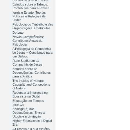
Contributo para a Prática
Estudos sobre o Tabaco:
Contributos para a Prática
Igreja e Estado: Teorias
Políticas e Relações de
Poder
Psicologia do Trabalho e das
Organizações: Contributos
Do Luto
Novas Competências:
Contributos Atuais da
Psicologia
A Pedagogia da Companhia
de Jesus – Contributos para
um Diálogo
Ratio Studiorum da
Companhia de Jesus
Estudos sobre as
Dependências: Contributos
para a Prática
The Insides of Nature:
Causality and Conceptions
of Nature
Repensar a Imprensa no
Ecossistema Digital
Educação em Tempos
Incertos
Ecologia(s) das
Dependências: Entre a
Utopia e a Limitação
Higher Education in a Digital
Era
A Filosofia e a sua História