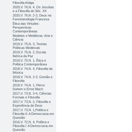
Filosofia Antiga
2020,V. 76,N. 4, Os Jesuítas
e a Filosofia do Séc. XX
2020,V. 76,N. 2-3, Deus na
Fenomenologia Francesa
Ética das Virtudes:
Perspectivas
Contemporâneas
Modelos e Metáforas: Arte e
Ciência
2019,V. 75,N. 3, Teorias
Políticas Medievais
2019,V. 75,N. 2, Escola
Ibérica da Paz
2019,V. 75,N. 1, Ética e
Política Contemporânea
2018,V. 74,N. 4, Filosofia da
Música
2018,V. 74,N. 2-3, Gestão e
Filosofia
2018,V. 74,N. 1, Pierre
Duhem e Ernst Mach
2017,V. 73,N. 3-4, Ciências
Formais e Filosofia
2017,V. 73,N. 2, Filosofia e
Experiência de Deus
2017,V. 73,N. 1,Política e
Filosofia II: A Democracia em
Questão
2016,V. 72,N. 4, Política e
Filosofia I: A Democracia em
Questão