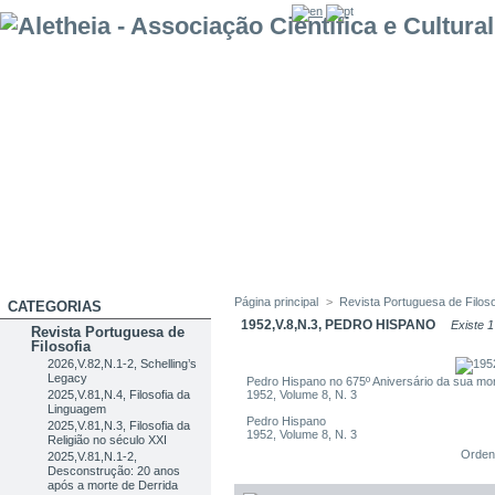
Página principal
>
Revista Portuguesa de Filoso
CATEGORIAS
1952,V.8,N.3, PEDRO HISPANO
Existe 1
Revista Portuguesa de
Filosofia
2026,V.82,N.1-2, Schelling’s
Legacy
Pedro Hispano no 675º Aniversário da sua mo
2025,V.81,N.4, Filosofia da
1952, Volume 8, N. 3
Linguagem
Pedro Hispano
2025,V.81,N.3, Filosofia da
1952, Volume 8, N. 3
Religião no século XXI
Orden
2025,V.81,N.1-2,
Desconstrução: 20 anos
após a morte de Derrida