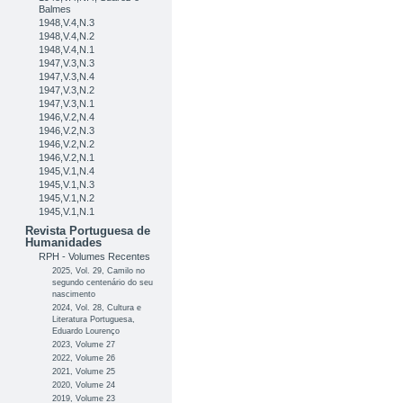
Balmes
1948,V.4,N.3
1948,V.4,N.2
1948,V.4,N.1
1947,V.3,N.3
1947,V.3,N.4
1947,V.3,N.2
1947,V.3,N.1
1946,V.2,N.4
1946,V.2,N.3
1946,V.2,N.2
1946,V.2,N.1
1945,V.1,N.4
1945,V.1,N.3
1945,V.1,N.2
1945,V.1,N.1
Revista Portuguesa de
Humanidades
RPH - Volumes Recentes
2025, Vol. 29, Camilo no
segundo centenário do seu
nascimento
2024, Vol. 28, Cultura e
Literatura Portuguesa,
Eduardo Lourenço
2023, Volume 27
2022, Volume 26
2021, Volume 25
2020, Volume 24
2019, Volume 23