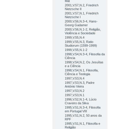
Mal
2001,V.57,N.2, Friedrich
Nietzsche II
2001,V.57,N.1, Friedrich
Nietzsche I
2000,V.56,N.3-4, Hans-
Georg Gadamer
2000,V.56,N.1-2, Religião,
Violência e Sociedade
1999,V.55,N.4
1999,V.55,N.3, Ratio
Studiorum (1599-1999)
1999,V.55,N.1-2
1998,V.54,N.3-4, Filosofia da
Ciência
1998,V.54,N.2, Os Jesuítas
e a Ciência
1998,V.54,N.1, Filosofia,
Ciência e Teologia
1997,V.53,N.4
1997,V.53,N.3, Padre
António Vieira
1997,V.53,N.2
1997,V.53,N.1
1996,V.52,N.1-4, Lúcio
Craveiro da Silva
1995,V.51,N.3-4, Filosofia
em Portugal VIII
1995,V.51,N.2, 50 anos da
RPF
1995,V.51,N.1, Filosofia e
Religião