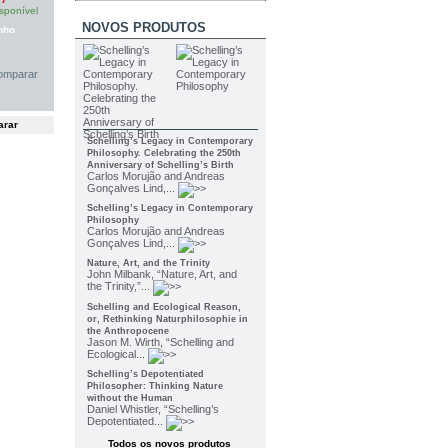
sponível
NOVOS PRODUTOS
nho
omparar
Schelling’s Legacy in Contemporary
Philosophy. Celebrating the 250th
Anniversary of Schelling’s Birth
Carlos Morujão and Andreas
Gonçalves Lind,...
Schelling’s Legacy in Contemporary
Philosophy
Carlos Morujão and Andreas
Gonçalves Lind,...
Nature, Art, and the Trinity
John Milbank, “Nature, Art, and
the Trinity,”...
Schelling and Ecological Reason,
or, Rethinking Naturphilosophie in
the Anthropocene
Jason M. Wirth, “Schelling and
Ecological...
Schelling’s Depotentiated
Philosopher: Thinking Nature
without the Human
Daniel Whistler, “Schelling’s
Depotentiated...
Todos os novos produtos