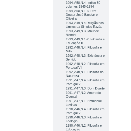
1994,V.50,N.4, Índice 50
volumes 1945-1994
1994,V.50,N.1-3, Prof.
Doutor José Bacelar e
Oliveira
1993,V.49,N.4,Religião nos
Limites da Simples Razão
1993,V.49,N.3, Maurice
Blondel
1993,V.49,N.1-2, Filosofia e
Educação II
1992,V.48,N.4, Filosofia e
Mito
1992,V.48,N.3, Existência e
Sentido
1992,V.48,N.2, Filosofia em
Portugal VII
1992,V.48,N.1, Filosofia da
Natureza
1991,V.47,N.4, Filosofia em
Portugal VI
1991,V.47,N.3, Dom Duarte
1991,V.47,N.2, Antero de
Quental
1991,V.47,N.1, Emmanuel
Levinas
1990,V.46,N.4, Filosofia em
Portugal V
1990,V.46,N.3, Filosofia e
Teologia
1990,V.46,N.2, Filosofia e
Educação