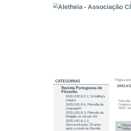
Página prin
CATEGORIAS
2003,V.
Revista Portuguesa de
Filosofia
2026,V.82,N.1-2, Schelling’s
Legacy
Filosofia
2025,V.81,N.4, Filosofia da
Organiza
2003, Vo
Linguagem
2025,V.81,N.3, Filosofia da
Religião no século XXI
2025,V.81,N.1-2,
Desconstrução: 20 anos
após a morte de Derrida