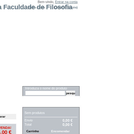
Bem-vindo,
Entrar na conta
Minha conta
Carrinho:
(vazio)
PESQUISA
Introduza o nome do produto
CARRINHO
Sem produtos
Envio
0,00 €
Total
0,00 €
VENDA!
,00 €
Carrinho
Encomendar