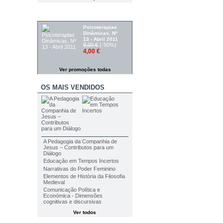
PROMOÇÕES
Psicoterapias
Dinâmicas, Nº
13 - Abril 2011
8,00 €
(-50%)
4,00 €
Ver promoções todas
OS MAIS VENDIDOS
A Pedagogia da Companhia de
Jesus – Contributos para um
Diálogo
Educação em Tempos Incertos
Narrativas do Poder Feminino
Elementos de História da Filosofia
Medieval
Comunicação Política e
Económica - Dimensões
cognitivas e discursivas
Ver todos