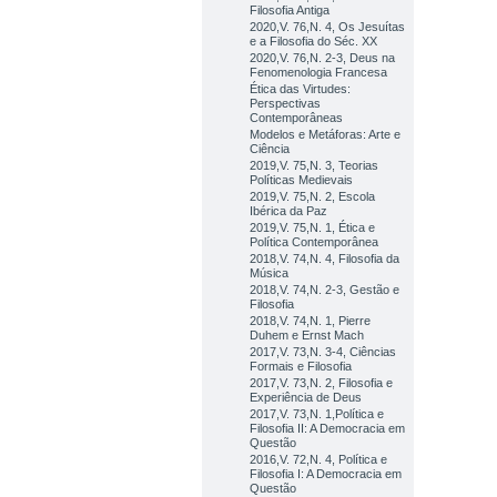
Filosofia Antiga
2020,V. 76,N. 4, Os Jesuítas
e a Filosofia do Séc. XX
2020,V. 76,N. 2-3, Deus na
Fenomenologia Francesa
Ética das Virtudes:
Perspectivas
Contemporâneas
Modelos e Metáforas: Arte e
Ciência
2019,V. 75,N. 3, Teorias
Políticas Medievais
2019,V. 75,N. 2, Escola
Ibérica da Paz
2019,V. 75,N. 1, Ética e
Política Contemporânea
2018,V. 74,N. 4, Filosofia da
Música
2018,V. 74,N. 2-3, Gestão e
Filosofia
2018,V. 74,N. 1, Pierre
Duhem e Ernst Mach
2017,V. 73,N. 3-4, Ciências
Formais e Filosofia
2017,V. 73,N. 2, Filosofia e
Experiência de Deus
2017,V. 73,N. 1,Política e
Filosofia II: A Democracia em
Questão
2016,V. 72,N. 4, Política e
Filosofia I: A Democracia em
Questão