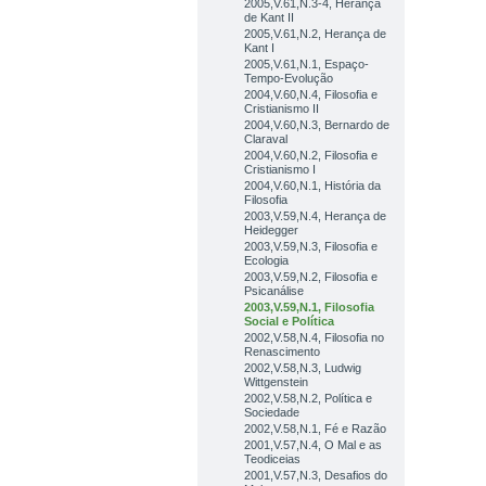
2005,V.61,N.3-4, Herança
de Kant II
2005,V.61,N.2, Herança de
Kant I
2005,V.61,N.1, Espaço-
Tempo-Evolução
2004,V.60,N.4, Filosofia e
Cristianismo II
2004,V.60,N.3, Bernardo de
Claraval
2004,V.60,N.2, Filosofia e
Cristianismo I
2004,V.60,N.1, História da
Filosofia
2003,V.59,N.4, Herança de
Heidegger
2003,V.59,N.3, Filosofia e
Ecologia
2003,V.59,N.2, Filosofia e
Psicanálise
2003,V.59,N.1, Filosofia
Social e Política
2002,V.58,N.4, Filosofia no
Renascimento
2002,V.58,N.3, Ludwig
Wittgenstein
2002,V.58,N.2, Política e
Sociedade
2002,V.58,N.1, Fé e Razão
2001,V.57,N.4, O Mal e as
Teodiceias
2001,V.57,N.3, Desafios do