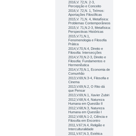
2016,V. 72,N. 2-3,
Percepção e Conceito
2016,V. 72,N. 1, Teímos:
Aportações Filosóficas
2015,V. 71,N. 4, Metafísica:
Problemas Contemporâneos
2015,V. 71,N.2-3, Metafísica:
Perspectivas Históricas
2015,V.71,N.1,
Fenomenologia e Filosofia
Prática
2014,V.70,N.4, Direito e
Filosofia: Intersecções
2014,V.70,N.2-3, Direito e
Filosofia: Fundamentos e
Hermenêutica
2014,V.70,N.1, Economia de
Comunhão
2013,V.69,N.3-4, Filosofia e
Cinema
2013,V.69,N.2, O Rito dá
que Pensar
2013,V.69,N.1, Xavier Zubiri
2012,V.68,N.4, Natureza
Humana em Questão II
2012,V.68,N.3, Natureza
Humana em Questão I
2012,V.68,N.1-2, Ciência e
Filosofia em Encontro
2011,V.67,N.4, Religião e
Interculturalidade
2011,V.67,N.3, Estética