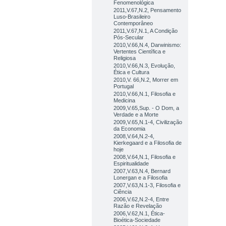
Fenomenológica
2011,V.67,N.2, Pensamento
Luso-Brasileiro
Contemporâneo
2011,V.67,N.1, A Condição
Pós-Secular
2010,V.66,N.4, Darwinismo:
Vertentes Científica e
Religiosa
2010,V.66,N.3, Evolução,
Ética e Cultura
2010,V. 66,N.2, Morrer em
Portugal
2010,V.66,N.1, Filosofia e
Medicina
2009,V.65,Sup. - O Dom, a
Verdade e a Morte
2009,V.65,N.1-4, Civilização
da Economia
2008,V.64,N.2-4,
Kierkegaard e a Filosofia de
hoje
2008,V.64,N.1, Filosofia e
Espiritualidade
2007,V.63,N.4, Bernard
Lonergan e a Filosofia
2007,V.63,N.1-3, Filosofia e
Ciência
2006,V.62,N.2-4, Entre
Razão e Revelação
2006,V.62,N.1, Ética-
Bioética-Sociedade