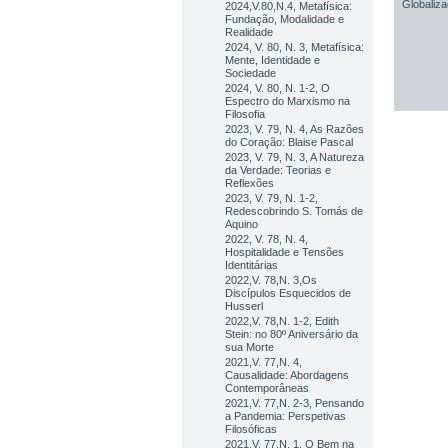
2024,V.80,N.4, Metafísica:
Fundação, Modalidade e
Realidade
2024, V. 80, N. 3, Metafísica:
Mente, Identidade e
Sociedade
2024, V. 80, N. 1-2, O
Espectro do Marxismo na
Filosofia
2023, V. 79, N. 4, As Razões
do Coração: Blaise Pascal
2023, V. 79, N. 3, A Natureza
da Verdade: Teorias e
Reflexões
2023, V. 79, N. 1-2,
Redescobrindo S. Tomás de
Aquino
2022, V. 78, N. 4,
Hospitalidade e Tensões
Identitárias
2022,V. 78,N. 3,Os
Discípulos Esquecidos de
Husserl
2022,V. 78,N. 1-2, Edith
Stein: no 80º Aniversário da
sua Morte
2021,V. 77,N. 4,
Causalidade: Abordagens
Contemporâneas
2021,V. 77,N. 2-3, Pensando
a Pandemia: Perspetivas
Filosóficas
2021,V. 77,N. 1, O Bem na