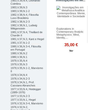
Investigações em Me...
1983,V.39,N.4, Leonardo
Coimbra
1983,V.39,N.3
1983,V.39,N.1-2
1982,V.38,N.4, Filosofia
Luso-Brasileira
1982,V.38,N.2-3
1982,V.38,N.1, Ludwig
Wittgenstein
Explorations in
Contemporary Analytic
1981,V.37,N.4, Theillard de
Metaphysics: Mind,
Chardin II
Identity,...
1981,V.37,N.3, Kant e Hegel
1981,V.37,N.1-2
35,00 €
1980,V.36,N.3-4, Filosofia
em Portugal
Ver
1980,V.36,N.2
Pôr no carrinho
1980,V.36,N.1
1979,V.35,N.4
1979,V.35,N.3
1979,V.35,N.1-2, Marxismo
II
1978,V.34,N.4
1978,V.34,N.2-3
1978,V.34,N.1, Prof.
Cassiano Abranches
1977,V.33,N.4, Heidegger
(1889-1976)
1977,V.33,N.2-3
1977,V.33,N.1, Hegel
1976,V.32,N.3-4, Marxismo
1976,V.32,N.2,