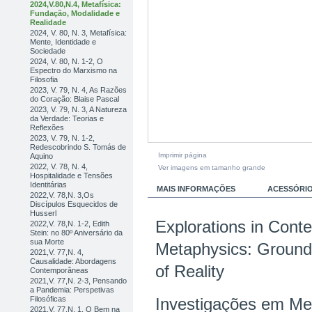
2024,V.80,N.4, Metafísica:
Fundação, Modalidade e
Realidade
2024, V. 80, N. 3, Metafísica:
Mente, Identidade e
Sociedade
2024, V. 80, N. 1-2, O
Espectro do Marxismo na
Filosofia
2023, V. 79, N. 4, As Razões
do Coração: Blaise Pascal
2023, V. 79, N. 3, A Natureza
da Verdade: Teorias e
Reflexões
2023, V. 79, N. 1-2,
Redescobrindo S. Tomás de
Imprimir página
Aquino
2022, V. 78, N. 4,
Ver imagens em tamanho grande
Hospitalidade e Tensões
Identitárias
MAIS INFORMAÇÕES
ACESSÓRI
2022,V. 78,N. 3,Os
Discípulos Esquecidos de
Husserl
Explorations in Cont
2022,V. 78,N. 1-2, Edith
Stein: no 80º Aniversário da
sua Morte
Metaphysics: Groundi
2021,V. 77,N. 4,
Causalidade: Abordagens
of Reality
Contemporâneas
2021,V. 77,N. 2-3, Pensando
a Pandemia: Perspetivas
Filosóficas
Investigações em Met
2021,V. 77,N. 1, O Bem na