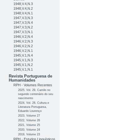
1948,V.4,N.3
1948,V.4,N.2
1948,V.4,N.1
1947,V.3,N.3
1947,V.3,N.4
1947,V.3,N.2
1947,V.3,N.1
1946,V.2,N.4
1946,V.2,N.3
1946,V.2,N.2
1946,V.2,N.1
1945,V.1,N.4
1945,V.1,N.3
1945,V.1,N.2
1945,V.1,N.1
Revista Portuguesa de
Humanidades
RPH - Volumes Recentes
2025, Vol. 29, Camilo no
segundo centenário do seu
nascimento
2024, Vol. 28, Cultura e
Literatura Portuguesa,
Eduardo Lourenço
2023, Volume 27
2022, Volume 26
2021, Volume 25
2020, Volume 24
2019, Volume 23
RPH - Estudos Linguísticos