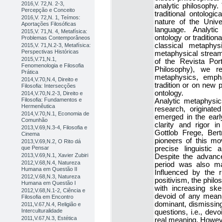
2016,V. 72,N. 2-3,
analytic philosophy
Percepção e Conceito
traditional ontologi
2016,V. 72,N. 1, Teímos:
nature of the Univer
Aportações Filosóficas
language. Analytic
2015,V. 71,N. 4, Metafísica:
ontology or traditio
Problemas Contemporâneos
classical metaphys
2015,V. 71,N.2-3, Metafísica:
Perspectivas Históricas
metaphysical stream 
2015,V.71,N.1,
of the Revista Por
Fenomenologia e Filosofia
Philosophy), we re
Prática
metaphysics, empha
2014,V.70,N.4, Direito e
tradition or on new 
Filosofia: Intersecções
ontology.
2014,V.70,N.2-3, Direito e
Filosofia: Fundamentos e
Analytic metaphysic
Hermenêutica
research, originate
2014,V.70,N.1, Economia de
emerged in the early
Comunhão
clarity and rigor i
2013,V.69,N.3-4, Filosofia e
Gottlob Frege, Ber
Cinema
pioneers of this m
2013,V.69,N.2, O Rito dá
que Pensar
precise linguistic 
2013,V.69,N.1, Xavier Zubiri
Despite the advance
2012,V.68,N.4, Natureza
period was also ma
Humana em Questão II
Influenced by the r
2012,V.68,N.3, Natureza
positivism, the phil
Humana em Questão I
with increasing ske
2012,V.68,N.1-2, Ciência e
devoid of any meani
Filosofia em Encontro
dominant, dismissing
2011,V.67,N.4, Religião e
Interculturalidade
questions, i.e., dev
2011,V.67,N.3, Estética
real meaning. However