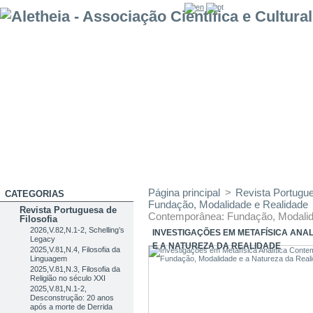
Página principal
>
Revista Portugue
CATEGORIAS
Fundação, Modalidade e Realidade
Revista Portuguesa de
Contemporânea: Fundação, Modalid
Filosofia
2026,V.82,N.1-2, Schelling’s
INVESTIGAÇÕES EM METAFÍSICA AN
Legacy
E A NATUREZA DA REALIDADE
2025,V.81,N.4, Filosofia da
Linguagem
2025,V.81,N.3, Filosofia da
Religião no século XXI
2025,V.81,N.1-2,
Desconstrução: 20 anos
após a morte de Derrida