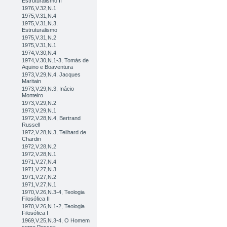
Estruturalismo II
1976,V.32,N.1
1975,V.31,N.4
1975,V.31,N.3,
Estruturalismo
1975,V.31,N.2
1975,V.31,N.1
1974,V.30,N.4
1974,V.30,N.1-3, Tomás de
Aquino e Boaventura
1973,V.29,N.4, Jacques
Maritain
1973,V.29,N.3, Inácio
Monteiro
1973,V.29,N.2
1973,V.29,N.1
1972,V.28,N.4, Bertrand
Russell
1972,V.28,N.3, Teilhard de
Chardin
1972,V.28,N.2
1972,V.28,N.1
1971,V.27,N.4
1971,V.27,N.3
1971,V.27,N.2
1971,V.27,N.1
1970,V.26,N.3-4, Teologia
Filosófica II
1970,V.26,N.1-2, Teologia
Filosófica I
1969,V.25,N.3-4, O Homem