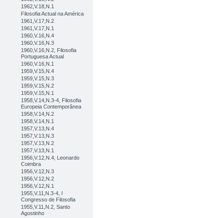
1962,V.18,N.1
Filosofia Actual na América
1961,V.17,N.2
1961,V.17,N.1
1960,V.16,N.4
1960,V.16,N.3
1960,V.16,N.2, Filosofia
Portuguesa Actual
1960,V.16,N.1
1959,V.15,N.4
1959,V.15,N.3
1959,V.15,N.2
1959,V.15,N.1
1958,V.14,N.3-4, Filosofia
Europeia Contemporânea
1958,V.14,N.2
1958,V.14,N.1
1957,V.13,N.4
1957,V.13,N.3
1957,V.13,N.2
1957,V.13,N.1
1956,V.12,N.4, Leonardo
Coimbra
1956,V.12,N.3
1956,V.12,N.2
1956,V.12,N.1
1955,V.11,N.3-4, I
Congresso de Filosofia
1955,V.11,N.2, Santo
Agostinho