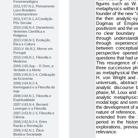
Fenomenológica
figures such as W. 
2011,V.67,N.2, Pensamento
metaphysics within th
Luso-Brasileiro
founder of the new “
Contemporâneo
the then analytic-s
2011,V.67,N.1, A Condição
Pós-Secular
Dogmas of Empirici
2010,V.66,N.4, Darwinismo:
positivism and the ve
Vertentes Científica e
no clear boundary 
Religiosa
through understandi
2010,V.66,N.3, Evolução,
through experienc
Ética e Cultura
between conceptual 
2010,V. 66,N.2, Morrer em
perspective opened 
Portugal
2010,V.66,N.1, Filosofia e
questions that had un
Medicina
This resurgence of 
2009,V.65,Sup. - O Dom, a
three successive phas
Verdade e a Morte
as metaphysical the
2009,V.65,N.1-4, Civilização
H. von Wright and A
da Economia
universals, abstrac
2008,V.64,N.2-4,
analytic discourse 
Kierkegaard e a Filosofia de
hoje
phase, M. Loux and p
2008,V.64,N.1, Filosofia e
analytic metaphysic
Espiritualidade
modal logic and sema
2007,V.63,N.4, Bernard
the development of an
Lonergan e a Filosofia
nature of reference,
2007,V.63,N.1-3, Filosofia e
extended from the 1
Ciência
period in the histo
2006,V.62,N.2-4, Entre
Razão e Revelação
explorations, previo
2006,V.62,N.1, Ética-
relevance.
Bioética-Sociedade