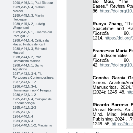
Bo Mou
, “The S
1990,V.46,N.1, Paul Ricoeur
Bases,”
Revista Por
1989,V.45,N.4, Gabriel
86,
https://doi.org/
Marcel
1989,V.45,N.3, Martin
Heidegger
Ruoyu Zhang
, “Th
1989,V.45,N.2, Ludwig
Wittgenstein
Spacetime and Pl
1989,V.45,N.1, Filosofia em
Filosofia
80, 
Portugal IV
1214,
https://doi.o
1988,V.44,N.4, Crítica da
Razão Prática de Kant
1988,V.44,N.3, Edmund
Francesco Maria Fe
Husserl
of Indiscernibles
1988,V.44,N.2, Prof.
Filosofia
80, 
Diamantino Martins
42,
https://doi.org
1988,V.44,N.1, Santo
Agostinho
1987,V.43,N.3-4, Fil.
Concha García Go
Portuguesa Contemporânea
Simón. Anarkía/Anar
1987,V.43,N.1-2
1986,V.42,N.3-4,
Manuscritos, 2024.
Homenagem ao P. Fragata
(2024): 1245–48,
htt
1986,V.42,N.1-2
1985,V.41,N.4, Colóquio de
Fenomenologia
Ricardo Barroso B
1985,V.41,N.2-3
Unreal Beliefs. An 
1985,V.41,N.1
Mind. Mind, Mean
1984,V.40,N.4
Publishing, 2024.,”
R
1984,V.40,N.3
1249–56,
https://do
1984,V.40,N.1-2, Marxismo
III