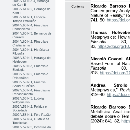
2005,V.61,N.3-4, Herança
de Kant II
Ricardo Barroso B
Contents
2005,V.61,N.2, Herança de
Contemporary Analyt
Kant I
Nature of Reality,”
Re
2005,V.61,N.1, Espaço-
741–50,
https://doi
Tempo-Evolução
2004,V.60,N.4, Filosofia e
Cristianismo II
Thomas Hofwebe
2004,V.60,N.3, Bernardo de
Metaphysics: How to
Claraval
Filosofia
80, 
2004,V.60,N.2, Filosofia e
Cristianismo I
82,
https://doi.org
2004,V.60,N.1, História da
Filosofia
2003,V.59,N.4, Herança de
Niccolò Covoni
,
Al
Heidegger
Based Form of Natu
2003,V.59,N.3, Filosofia e
Filosofia
80, 
Ecologia
818,
https://doi.or
2003,V.59,N.2, Filosofia e
Psicanálise
2003,V.59,N.1, Filosofia
Andrea Strollo
Social e Política
Metaphysics,”
Revis
2002,V.58,N.4, Filosofia no
819–40,
https://doi
Renascimento
2002,V.58,N.3, Ludwig
Wittgenstein
Ricardo Barroso B
2002,V.58,N.2, Política e
Sociedade
Metafísica Analític
2002,V.58,N.1, Fé e Razão
debate sobre o Tem
2001,V.57,N.4, O Mal e as
(2024): 841–82,
http
Teodiceias
2001,V.57,N.3, Desafios do