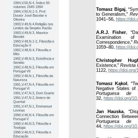
1994,V.50,N.4, Índice 50
volumes 1945-1994
Tomasz Bigaj
, “Sy
1994,V.50,N.1-3, Prof.
to Generalism,”
Rev
Doutor José Bacelar e
1041–56,
https://do
Oliveira
1993,V.49,N.4,Religião nos
Limites da Simples Razão
A.R.J. Fisher
, “D
1993,V.49,N.3, Maurice
Examination o
Blondel
1993,V.49,N.1-2, Filosofia e
Correspondence,”
Re
Educação II
1059–80,
https://do
1992,V.48,N.4, Filosofia e
Mito
1992,V.48,N.3, Existência e
Christopher Hug
Sentido
Existence,”
Revista 
1992,V.48,N.2, Filosofia em
1122,
https://doi.o
Portugal VII
1992,V.48,N.1, Filosofia da
Natureza
Tomasz Kąkol
, “T
1991,V.47,N.4, Filosofia em
Negative States of 
Portugal VI
Portuguesa de Fi
1991,V.47,N.3, Dom Duarte
32,
https://doi.org/
1991,V.47,N.2, Antero de
Quental
1991,V.47,N.1, Emmanuel
Levinas
Jan Hauska
, “Dis
1990,V.46,N.4, Filosofia em
Connection Between 
Portugal V
Portuguesa de Fi
1990,V.46,N.3, Filosofia e
44,
https://doi.org/
Teologia
1990,V.46,N.2, Filosofia e
Educação