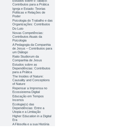
Estudos sobre o Tabaco:
Contributos para a Prática
Igreja e Estado: Teorias
Políticas e Relações de
Poder
Psicologia do Trabalho e das
Organizações: Contributos
Do Luto
Novas Competências:
Contributos Atuais da
Psicologia
A Pedagogia da Companhia
de Jesus – Contributos para
um Diálogo
Ratio Studiorum da
Companhia de Jesus
Estudos sobre as
Dependências: Contributos
para a Prática
The Insides of Nature:
Causality and Conceptions
of Nature
Repensar a Imprensa no
Ecossistema Digital
Educação em Tempos
Incertos
Ecologia(s) das
Dependências: Entre a
Utopia e a Limitação
Higher Education in a Digital
Era
A Filosofia e a sua História