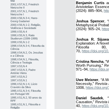
Mal
Benjamin Curtis
a
2001,V.57,N.2, Friedrich
Aristotelian Essenc
Nietzsche II
(2024): 885–904,
htt
2001,V.57,N.1, Friedrich
Nietzsche I
2000,V.56,N.3-4, Hans-
Joshua Spencer
, 
Georg Gadamer
Metaphysical Probabi
2000,V.56,N.1-2, Religião,
Violência e Sociedade
(2024): 905–24,
http
1999,V.55,N.4
1999,V.55,N.3, Ratio
Studiorum (1599-1999)
Joshua R. Sijuwa
1999,V.55,N.1-2
Explanation: A Nove
1998,V.54,N.3-4, Filosofia da
Filosofia
80, 
Ciência
70,
https://doi.org
1998,V.54,N.2, Os Jesuítas
e a Ciência
1998,V.54,N.1, Filosofia,
Cristina Nencha
, “
Ciência e Teologia
Worth Pursuing,”
Re
1997,V.53,N.4
971–94,
https://doi
1997,V.53,N.3, Padre
António Vieira
1997,V.53,N.2
Uwe Meixner
, “A M
1997,V.53,N.1
Necessity,”
Revista 
1996,V.52,N.1-4, Lúcio
1008,
https://doi.o
Craveiro da Silva
1995,V.51,N.3-4, Filosofia
em Portugal VIII
Daniel Saudek
, “
1995,V.51,N.2, 50 anos da
RPF
Causation,”
Revista 
1995,V.51,N.1, Filosofia e
40,
https://doi.org
Religião