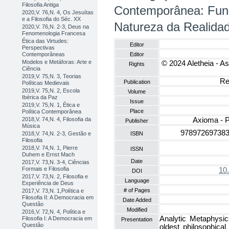
Filosofia Antiga
Contemporânea: Fun
2020,V. 76,N. 4, Os Jesuítas
e a Filosofia do Séc. XX
Natureza da Realida
2020,V. 76,N. 2-3, Deus na
Fenomenologia Francesa
Ética das Virtudes:
Editor
Perspectivas
Contemporâneas
Editor
Modelos e Metáforas: Arte e
© 2024 Aletheia - As
Rights
Ciência
2019,V. 75,N. 3, Teorias
Re
Publication
Políticas Medievais
2019,V. 75,N. 2, Escola
Volume
Ibérica da Paz
Issue
2019,V. 75,N. 1, Ética e
Place
Política Contemporânea
2018,V. 74,N. 4, Filosofia da
Axioma - P
Publisher
Música
978972697383
ISBN
2018,V. 74,N. 2-3, Gestão e
Filosofia
2018,V. 74,N. 1, Pierre
ISSN
Duhem e Ernst Mach
Date
2017,V. 73,N. 3-4, Ciências
Formais e Filosofia
10
DOI
2017,V. 73,N. 2, Filosofia e
Language
Experiência de Deus
# of Pages
2017,V. 73,N. 1,Política e
Filosofia II: A Democracia em
Date Added
Questão
Modified
2016,V. 72,N. 4, Política e
Analytic Metaphysic
Filosofia I: A Democracia em
Presentation
Questão
oldest philosophical