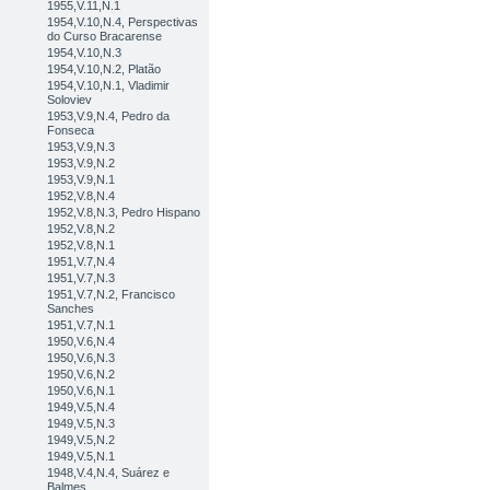
1955,V.11,N.1
1954,V.10,N.4, Perspectivas
do Curso Bracarense
1954,V.10,N.3
1954,V.10,N.2, Platão
1954,V.10,N.1, Vladimir
Soloviev
1953,V.9,N.4, Pedro da
Fonseca
1953,V.9,N.3
1953,V.9,N.2
1953,V.9,N.1
1952,V.8,N.4
1952,V.8,N.3, Pedro Hispano
1952,V.8,N.2
1952,V.8,N.1
1951,V.7,N.4
1951,V.7,N.3
1951,V.7,N.2, Francisco
Sanches
1951,V.7,N.1
1950,V.6,N.4
1950,V.6,N.3
1950,V.6,N.2
1950,V.6,N.1
1949,V.5,N.4
1949,V.5,N.3
1949,V.5,N.2
1949,V.5,N.1
1948,V.4,N.4, Suárez e
Balmes