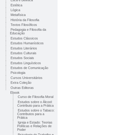
Ética e Bioética
Estética
Lógica
Metafísica
História da Filosofia
Textos Filosóficos
Pedagogia e Filosofia da
Educação
Estudos Clássicos
Estudos Humanísticos
Estudos Literários
Estudos Culturais
Estudos Sociais
Estudos Linguísticos
Estudos de Comunicação
Psicologia
Cursos Universitários
Extra Coleção
Outras Editoras
Ebook
Curso de Filosofia Moral
Estudos sobre o Álcool:
Contributo para a Prática
Estudos sobre o Tabaco:
Contributos para a
Prática
Igreja e Estado: Teorias
Políticas e Relações de
Poder
Psicologia do Trabalho e