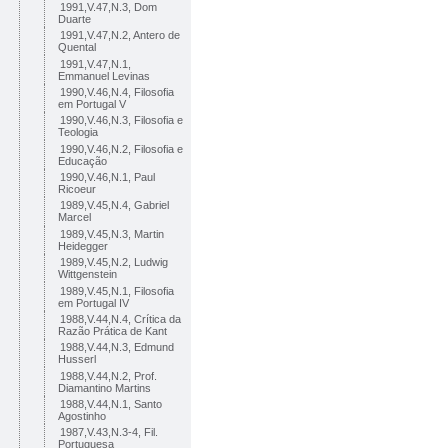
1991,V.47,N.3, Dom
Duarte
1991,V.47,N.2, Antero de
Quental
1991,V.47,N.1,
Emmanuel Levinas
1990,V.46,N.4, Filosofia
em Portugal V
1990,V.46,N.3, Filosofia e
Teologia
1990,V.46,N.2, Filosofia e
Educação
1990,V.46,N.1, Paul
Ricoeur
1989,V.45,N.4, Gabriel
Marcel
1989,V.45,N.3, Martin
Heidegger
1989,V.45,N.2, Ludwig
Wittgenstein
1989,V.45,N.1, Filosofia
em Portugal IV
1988,V.44,N.4, Crítica da
Razão Prática de Kant
1988,V.44,N.3, Edmund
Husserl
1988,V.44,N.2, Prof.
Diamantino Martins
1988,V.44,N.1, Santo
Agostinho
1987,V.43,N.3-4, Fil.
Portuguesa