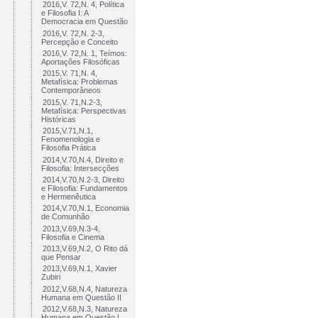
2016,V. 72,N. 4, Política
e Filosofia I: A
Democracia em Questão
2016,V. 72,N. 2-3,
Percepção e Conceito
2016,V. 72,N. 1, Teímos:
Aportações Filosóficas
2015,V. 71,N. 4,
Metafísica: Problemas
Contemporâneos
2015,V. 71,N.2-3,
Metafísica: Perspectivas
Históricas
2015,V.71,N.1,
Fenomenologia e
Filosofia Prática
2014,V.70,N.4, Direito e
Filosofia: Intersecções
2014,V.70,N.2-3, Direito
e Filosofia: Fundamentos
e Hermenêutica
2014,V.70,N.1, Economia
de Comunhão
2013,V.69,N.3-4,
Filosofia e Cinema
2013,V.69,N.2, O Rito dá
que Pensar
2013,V.69,N.1, Xavier
Zubiri
2012,V.68,N.4, Natureza
Humana em Questão II
2012,V.68,N.3, Natureza
Humana em Questão I