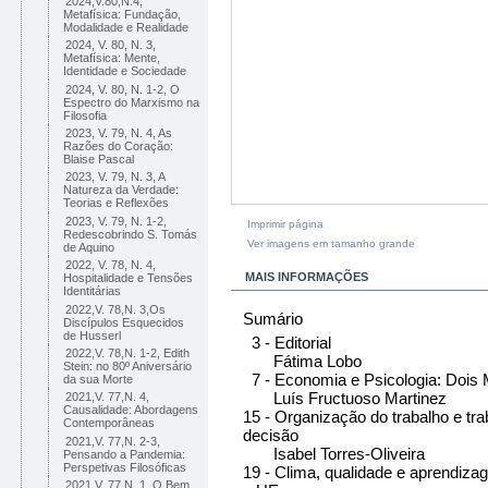
2024,V.80,N.4,
Metafísica: Fundação,
Modalidade e Realidade
2024, V. 80, N. 3,
Metafísica: Mente,
Identidade e Sociedade
2024, V. 80, N. 1-2, O
Espectro do Marxismo na
Filosofia
2023, V. 79, N. 4, As
Razões do Coração:
Blaise Pascal
2023, V. 79, N. 3, A
Natureza da Verdade:
Teorias e Reflexões
2023, V. 79, N. 1-2,
Imprimir página
Redescobrindo S. Tomás
Ver imagens em tamanho grande
de Aquino
2022, V. 78, N. 4,
MAIS INFORMAÇÕES
Hospitalidade e Tensões
Identitárias
2022,V. 78,N. 3,Os
Sumário
Discípulos Esquecidos
de Husserl
3 - Editorial
2022,V. 78,N. 1-2, Edith
Fátima Lobo
Stein: no 80º Aniversário
7 - Economia e Psicologia: Dois M
da sua Morte
Luís Fructuoso Martinez
2021,V. 77,N. 4,
Causalidade: Abordagens
15 - Organização do trabalho e tra
Contemporâneas
decisão
2021,V. 77,N. 2-3,
Isabel Torres-Oliveira
Pensando a Pandemia:
Perspetivas Filosóficas
19 - Clima, qualidade e aprendizag
2021,V. 77,N. 1, O Bem