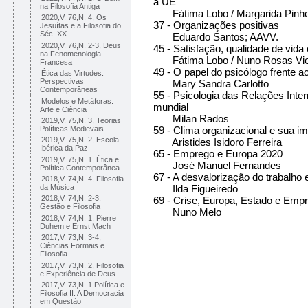
a UE
na Filosofia Antiga
Fátima Lobo / Margarida Pinhe
2020,V. 76,N. 4, Os
37 - Organizações positivas
Jesuítas e a Filosofia do
Séc. XX
Eduardo Santos; AAVV.
2020,V. 76,N. 2-3, Deus
45 - Satisfação, qualidade de vida 
na Fenomenologia
Fátima Lobo / Nuno Rosas Vie
Francesa
49 - O papel do psicólogo frente 
Ética das Virtudes:
Perspectivas
Mary Sandra Carlotto
Contemporâneas
55 - Psicologia das Relações Inter
Modelos e Metáforas:
mundial
Arte e Ciência
Milan Rados
2019,V. 75,N. 3, Teorias
Políticas Medievais
59 - Clima organizacional e sua i
2019,V. 75,N. 2, Escola
Aristides Isidoro Ferreira
Ibérica da Paz
65 - Emprego e Europa 2020
2019,V. 75,N. 1, Ética e
José Manuel Fernandes
Política Contemporânea
67 - A desvalorização do trabalho 
2018,V. 74,N. 4, Filosofia
da Música
Ilda Figueiredo
2018,V. 74,N. 2-3,
69 - Crise, Europa, Estado e Emp
Gestão e Filosofia
Nuno Melo
2018,V. 74,N. 1, Pierre
Duhem e Ernst Mach
2017,V. 73,N. 3-4,
Ciências Formais e
Filosofia
2017,V. 73,N. 2, Filosofia
e Experiência de Deus
2017,V. 73,N. 1,Política e
Filosofia II: A Democracia
em Questão