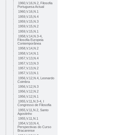
1960,V.16,N.2, Filosofia
Portuguesa Actual
1960,V.16,N.1
1959,V.15,N.4
1959,V.15,N.3
1959,V.15,N.2
1959,V.15,N.1
1958,V.14,N.3-4,
Filosofia Europeia
Contemporânea
1958,V.14,N.2
1958,V.14,N.1
1957,V.13,N.4
1957,V.13,N.3
1957,V.13,N.2
1957,V.13,N.1
1956,V.12,N.4, Leonardo
Coimbra
1956,V.12,N.3
1956,V.12,N.2
1956,V.12,N.1
1955,V.11,N.3-4, I
Congresso de Filosofia
1955,V.11,N.2, Santo
Agostinho
1955,V.11,N.1
1954,V.10,N.4,
Perspectivas do Curso
Bracarense