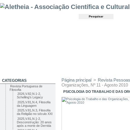
Página principal
>
Revista Pessoas
CATEGORIAS
Organizações, Nº 11 - Agosto 2010
Revista Portuguesa de
Filosofia
PSICOLOGIA DO TRABALHO E DAS ORG
2026,V.82,N.1-2,
Schelling’s Legacy
2025,V.81,N.4, Filosofia
da Linguagem
2025,V.81,N.3, Filosofia
da Religião no século XXI
2025,V.81,N.1-2,
Desconstrução: 20 anos
após a morte de Derrida