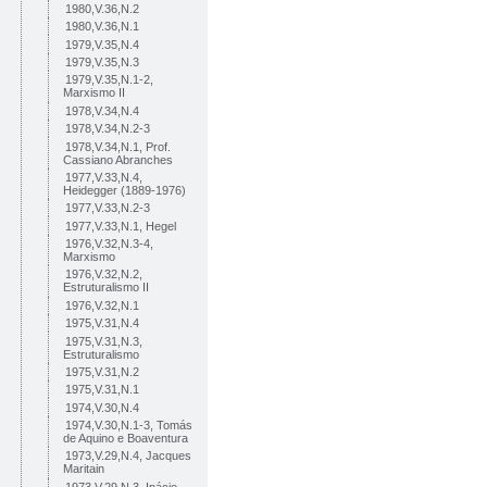
1980,V.36,N.2
1980,V.36,N.1
1979,V.35,N.4
1979,V.35,N.3
1979,V.35,N.1-2,
Marxismo II
1978,V.34,N.4
1978,V.34,N.2-3
1978,V.34,N.1, Prof.
Cassiano Abranches
1977,V.33,N.4,
Heidegger (1889-1976)
1977,V.33,N.2-3
1977,V.33,N.1, Hegel
1976,V.32,N.3-4,
Marxismo
1976,V.32,N.2,
Estruturalismo II
1976,V.32,N.1
1975,V.31,N.4
1975,V.31,N.3,
Estruturalismo
1975,V.31,N.2
1975,V.31,N.1
1974,V.30,N.4
1974,V.30,N.1-3, Tomás
de Aquino e Boaventura
1973,V.29,N.4, Jacques
Maritain
1973,V.29,N.3, Inácio