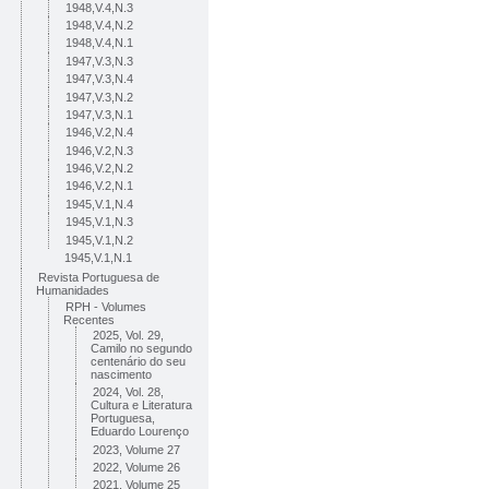
1948,V.4,N.3
1948,V.4,N.2
1948,V.4,N.1
1947,V.3,N.3
1947,V.3,N.4
1947,V.3,N.2
1947,V.3,N.1
1946,V.2,N.4
1946,V.2,N.3
1946,V.2,N.2
1946,V.2,N.1
1945,V.1,N.4
1945,V.1,N.3
1945,V.1,N.2
1945,V.1,N.1
Revista Portuguesa de
Humanidades
RPH - Volumes
Recentes
2025, Vol. 29,
Camilo no segundo
centenário do seu
nascimento
2024, Vol. 28,
Cultura e Literatura
Portuguesa,
Eduardo Lourenço
2023, Volume 27
2022, Volume 26
2021, Volume 25