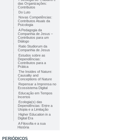
das Organizações:
Contributos
Do Luto
Novas Competências:
Contributos Atuais da
Psicologia
A Pedagogia da
Companhia de Jesus –
Contributos para um
Diálogo
Ratio Studiorum da
Companhia de Jesus
Estudos sobre as
Dependências:
Contributos para a
Prática
The Insides of Nature:
Causality and
Conceptions of Nature
Repensar a Imprensa no
Ecossistema Digital
Educação em Tempos
Incertos
Ecologia(s) das
Dependências: Entre a
Utopia e a Limitação
Higher Education in a
Digital Era
A Filosofia e a sua
História
PERIÓDICOS