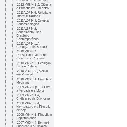
2012,V.68,N.1-2, Ciência
e Filosofia em Encontro
2011,V.67,N.4, Religião e
Interculturalidade
2011,V.67,N.3, Estética
Fenomenológica
2011,V.67,N.2,
Pensamento Luso-
Brasileiro
Contemporâneo
2011,V.67,N.1, A
Condição Pós-Secular
2010,V.66,N.4,
Darwinismo: Vertentes
Científica e Religiosa
2010,V.66,N.3, Evolução,
Ética e Cultura
2010,V. 66,N.2, Morrer
em Portugal
2010,V.66,N.1, Filosofia e
Medicina
2009,V.65,Sup. - O Dom,
a Verdade e a Morte
2009,V.65,N.1-4,
Civilização da Economia
2008,V.64,N.2-4,
Kierkegaard e a Filosofia
de hoje
2008,V.64,N.1, Filosofia e
Espiritualidade
2007,V.63,N.4, Bernard
Lonergan e a Filosofia