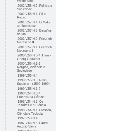
Wittgenstein
2002,V.58,N.2, Política e
Sociedade
2002,V.58,N.1, Fé e
Razão
2001,V.57,N.4, O Mal e
as Teodiceias
2001,V.57,N.3, Desafios
do Mal
2001,V.57,N.2, Friedrich
Nietzsche II
2001,V.57,N.1, Friedrich
Nietzsche I
2000,V.56,N.3-4, Hans-
Georg Gadamer
2000,V.56,N.1-2,
Religião, Violência e
Sociedade
1999,V.55,N.4
1999,V.55,N.3, Ratio
Studiorum (1599-1999)
1999,V.55,N.1-2
1998,V.54,N.3-4,
Filosofia da Ciência
1998,V.54,N.2, Os
Jesuítas e a Ciência
1998,V.54,N.1, Filosofia,
Ciência e Teologia
1997,V.53,N.4
1997,V.53,N.3, Padre
António Vieira