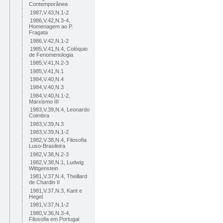
Contemporânea
1987,V.43,N.1-2
1986,V.42,N.3-4,
Homenagem ao P.
Fragata
1986,V.42,N.1-2
1985,V.41,N.4, Colóquio
de Fenomenologia
1985,V.41,N.2-3
1985,V.41,N.1
1984,V.40,N.4
1984,V.40,N.3
1984,V.40,N.1-2,
Marxismo III
1983,V.39,N.4, Leonardo
Coimbra
1983,V.39,N.3
1983,V.39,N.1-2
1982,V.38,N.4, Filosofia
Luso-Brasileira
1982,V.38,N.2-3
1982,V.38,N.1, Ludwig
Wittgenstein
1981,V.37,N.4, Theillard
de Chardin II
1981,V.37,N.3, Kant e
Hegel
1981,V.37,N.1-2
1980,V.36,N.3-4,
Filosofia em Portugal