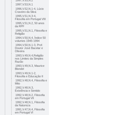
1997,V.53,N.2
1997,V.53,N.1
1996,V.52,N.1-4, Lúcio
Craveiro da Silva
1995,V.51,N.3-4,
Filosofia em Portugal VIII
1995,V.51,N.2, 50 anos
da RPF
1995,V.51,N.1, Filosofia e
Religião
1994,V.50,N.4, Índice 50
volumes 1945-1994
1994,V.50,N.1-3, Prof.
Doutor José Bacelar e
Oliveira
1993,V.49,N.4,Religião
nos Limites da Simples
Razão
1993,V.49,N.3, Maurice
Blondel
1993,V.49,N.1-2,
Filosofia e Educação II
1992,V.48,N.4, Filosofia e
Mito
1992,V.48,N.3,
Existência e Sentido
1992,V.48,N.2, Filosofia
em Portugal VII
1992,V.48,N.1, Filosofia
da Natureza
1991,V.47,N.4, Filosofia
em Portugal VI