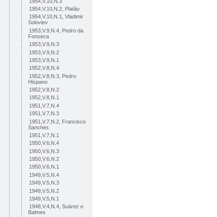
1954,V.10,N.3
1954,V.10,N.2, Platão
1954,V.10,N.1, Vladimir
Soloviev
1953,V.9,N.4, Pedro da
Fonseca
1953,V.9,N.3
1953,V.9,N.2
1953,V.9,N.1
1952,V.8,N.4
1952,V.8,N.3, Pedro
Hispano
1952,V.8,N.2
1952,V.8,N.1
1951,V.7,N.4
1951,V.7,N.3
1951,V.7,N.2, Francisco
Sanches
1951,V.7,N.1
1950,V.6,N.4
1950,V.6,N.3
1950,V.6,N.2
1950,V.6,N.1
1949,V.5,N.4
1949,V.5,N.3
1949,V.5,N.2
1949,V.5,N.1
1948,V.4,N.4, Suárez e
Balmes