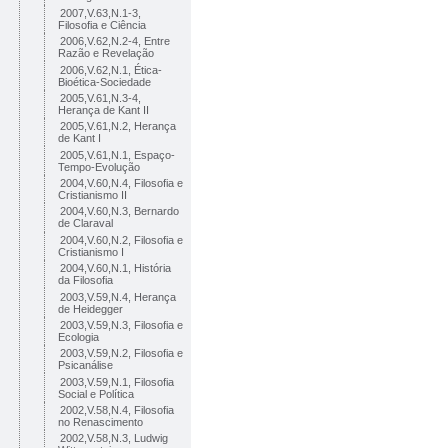
2007,V.63,N.1-3,
Filosofia e Ciência
2006,V.62,N.2-4, Entre
Razão e Revelação
2006,V.62,N.1, Ética-
Bioética-Sociedade
2005,V.61,N.3-4,
Herança de Kant II
2005,V.61,N.2, Herança
de Kant I
2005,V.61,N.1, Espaço-
Tempo-Evolução
2004,V.60,N.4, Filosofia e
Cristianismo II
2004,V.60,N.3, Bernardo
de Claraval
2004,V.60,N.2, Filosofia e
Cristianismo I
2004,V.60,N.1, História
da Filosofia
2003,V.59,N.4, Herança
de Heidegger
2003,V.59,N.3, Filosofia e
Ecologia
2003,V.59,N.2, Filosofia e
Psicanálise
2003,V.59,N.1, Filosofia
Social e Política
2002,V.58,N.4, Filosofia
no Renascimento
2002,V.58,N.3, Ludwig