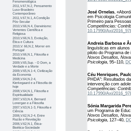
Fenomenológica
2011,V.67,N.2, Pensamento
Luso-Brasileiro
José Ornelas
, «Abord
Contemporâneo
em Psicologia Comunit
2011,V.67,N.1, A Condição
Primeiro para Pessoa
Pós-Secular
Competências: Contrib
2010,V.66,N.4, Darwinismo:
Vertentes Científica e
10.17990/Axi/2016_9
Religiosa
2010,V.66,N.3, Evolução,
Ética e Cultura
Andreia Barbosa e Â
2010,V. 66,N.2, Morrer em
linguísticas em aluno
Portugal
piloto do Programa de
2010,V.66,N.1, Filosofia e
Novos Desafios, Novas
Medicina
Psicologia
, 95–110,
DO
2009,V.65,Sup. - O Dom, a
Verdade e a Morte
2009,V.65,N.1-4, Civilização
Céu Henriques, Paulo
da Economia
PHDA”: Resultados da
2008,V.64,N.2-4,
Kierkegaard e a Filosofia de
intervenção com adol
hoje
Competências: Contrib
2008,V.64,N.1, Filosofia e
10.17990/Axi/2016_9
Espiritualidade
2007,V.63,N.4, Bernard
Lonergan e a Filosofia
Sónia Margarida Pere
2007,V.63,N.1-3, Filosofia e
um Programa de Educa
Ciência
Novos Desafios, Novas
2006,V.62,N.2-4, Entre
Psicologia
, 127–40,
DO
Razão e Revelação
2006,V.62,N.1, Ética-
Bioética-Sociedade