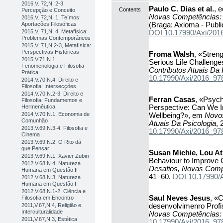
2016,V. 72,N. 2-3,
Paulo C. Dias et al.
, 
Contents
Percepção e Conceito
Novas Competências: C
2016,V. 72,N. 1, Teímos:
(Braga: Axioma - Publi
Aportações Filosóficas
2015,V. 71,N. 4, Metafísica:
DOI 10.17990/Axi/20
Problemas Contemporâneos
2015,V. 71,N.2-3, Metafísica:
Perspectivas Históricas
Froma Walsh
, «Stren
2015,V.71,N.1,
Serious Life Challeng
Fenomenologia e Filosofia
Contributos Atuais Da 
Prática
10.17990/Axi/2016_9
2014,V.70,N.4, Direito e
Filosofia: Intersecções
2014,V.70,N.2-3, Direito e
Ferran Casas
, «Psych
Filosofia: Fundamentos e
Perspective: Can We I
Hermenêutica
2014,V.70,N.1, Economia de
Wellbeing?», em
Novos
Comunhão
Atuais Da Psicologia
, 
2013,V.69,N.3-4, Filosofia e
10.17990/Axi/2016_9
Cinema
2013,V.69,N.2, O Rito dá
que Pensar
Susan Michie, Lou At
2013,V.69,N.1, Xavier Zubiri
Behaviour to Improve C
2012,V.68,N.4, Natureza
Desafios, Novas Compe
Humana em Questão II
41–60,
DOI 10.17990/
2012,V.68,N.3, Natureza
Humana em Questão I
2012,V.68,N.1-2, Ciência e
Saul Neves Jesus
, «
Filosofia em Encontro
desenvolvimenro Profi
2011,V.67,N.4, Religião e
Interculturalidade
Novas Competências: C
2011,V.67,N.3, Estética
10.17990/Axi/2016_9