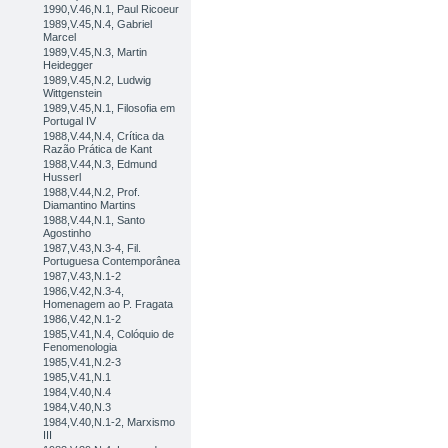
1990,V.46,N.1, Paul Ricoeur
1989,V.45,N.4, Gabriel
Marcel
1989,V.45,N.3, Martin
Heidegger
1989,V.45,N.2, Ludwig
Wittgenstein
1989,V.45,N.1, Filosofia em
Portugal IV
1988,V.44,N.4, Crítica da
Razão Prática de Kant
1988,V.44,N.3, Edmund
Husserl
1988,V.44,N.2, Prof.
Diamantino Martins
1988,V.44,N.1, Santo
Agostinho
1987,V.43,N.3-4, Fil.
Portuguesa Contemporânea
1987,V.43,N.1-2
1986,V.42,N.3-4,
Homenagem ao P. Fragata
1986,V.42,N.1-2
1985,V.41,N.4, Colóquio de
Fenomenologia
1985,V.41,N.2-3
1985,V.41,N.1
1984,V.40,N.4
1984,V.40,N.3
1984,V.40,N.1-2, Marxismo
III