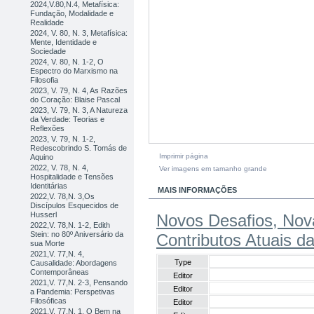
2024,V.80,N.4, Metafísica:
Fundação, Modalidade e
Realidade
2024, V. 80, N. 3, Metafísica:
Mente, Identidade e
Sociedade
2024, V. 80, N. 1-2, O
Espectro do Marxismo na
Filosofia
2023, V. 79, N. 4, As Razões
do Coração: Blaise Pascal
2023, V. 79, N. 3, A Natureza
da Verdade: Teorias e
Reflexões
2023, V. 79, N. 1-2,
Redescobrindo S. Tomás de
Imprimir página
Aquino
2022, V. 78, N. 4,
Ver imagens em tamanho grande
Hospitalidade e Tensões
Identitárias
MAIS INFORMAÇÕES
2022,V. 78,N. 3,Os
Discípulos Esquecidos de
Husserl
Novos Desafios, Nov
2022,V. 78,N. 1-2, Edith
Stein: no 80º Aniversário da
Contributos Atuais da
sua Morte
2021,V. 77,N. 4,
Type
Causalidade: Abordagens
Contemporâneas
Editor
2021,V. 77,N. 2-3, Pensando
Editor
a Pandemia: Perspetivas
Filosóficas
Editor
2021,V. 77,N. 1, O Bem na