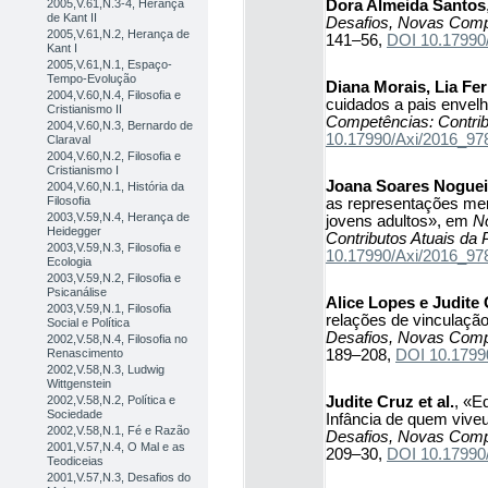
Dora Almeida Santos
2005,V.61,N.3-4, Herança
de Kant II
Desafios, Novas Compe
2005,V.61,N.2, Herança de
141–56,
DOI 10.17990
Kant I
2005,V.61,N.1, Espaço-
Tempo-Evolução
Diana Morais, Lia Fer
2004,V.60,N.4, Filosofia e
cuidados a pais envel
Cristianismo II
Competências: Contrib
2004,V.60,N.3, Bernardo de
10.17990/Axi/2016_9
Claraval
2004,V.60,N.2, Filosofia e
Cristianismo I
Joana Soares Noguei
2004,V.60,N.1, História da
Filosofia
as representações ment
2003,V.59,N.4, Herança de
jovens adultos», em
N
Heidegger
Contributos Atuais da 
2003,V.59,N.3, Filosofia e
10.17990/Axi/2016_9
Ecologia
2003,V.59,N.2, Filosofia e
Psicanálise
Alice Lopes e Judite
2003,V.59,N.1, Filosofia
relações de vinculação
Social e Política
Desafios, Novas Compe
2002,V.58,N.4, Filosofia no
189–208,
DOI 10.1799
Renascimento
2002,V.58,N.3, Ludwig
Wittgenstein
Judite Cruz et al.
, «E
2002,V.58,N.2, Política e
Sociedade
Infância de quem viv
2002,V.58,N.1, Fé e Razão
Desafios, Novas Compe
2001,V.57,N.4, O Mal e as
209–30,
DOI 10.17990
Teodiceias
2001,V.57,N.3, Desafios do