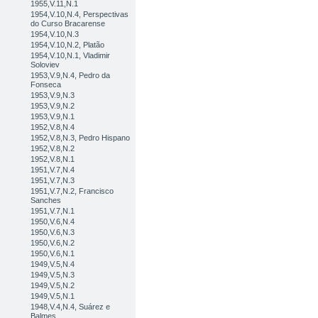
1955,V.11,N.1
1954,V.10,N.4, Perspectivas
do Curso Bracarense
1954,V.10,N.3
1954,V.10,N.2, Platão
1954,V.10,N.1, Vladimir
Soloviev
1953,V.9,N.4, Pedro da
Fonseca
1953,V.9,N.3
1953,V.9,N.2
1953,V.9,N.1
1952,V.8,N.4
1952,V.8,N.3, Pedro Hispano
1952,V.8,N.2
1952,V.8,N.1
1951,V.7,N.4
1951,V.7,N.3
1951,V.7,N.2, Francisco
Sanches
1951,V.7,N.1
1950,V.6,N.4
1950,V.6,N.3
1950,V.6,N.2
1950,V.6,N.1
1949,V.5,N.4
1949,V.5,N.3
1949,V.5,N.2
1949,V.5,N.1
1948,V.4,N.4, Suárez e
Balmes