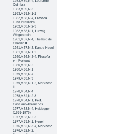
1983,V.39,N.4, Leonardo
Coimbra
1983,V.39,N.3
1983,V.39,N.1-2
1982,V.38,N.4, Filosofia
Luso-Brasileira
1982,V.38,N.2-3
1982,V.38,N.1, Ludwig
Wittgenstein
1981,V.37,N.4, Theillard de
Chardin II
1981,V.37,N.3, Kant e Hegel
1981,V.37,N.1-2
1980,V.36,N.3-4, Filosofia
em Portugal
1980,V.36,N.2
1980,V.36,N.1
1979,V.35,N.4
1979,V.35,N.3
1979,V.35,N.1-2, Marxismo
II
1978,V.34,N.4
1978,V.34,N.2-3
1978,V.34,N.1, Prof.
Cassiano Abranches
1977,V.33,N.4, Heidegger
(1889-1976)
1977,V.33,N.2-3
1977,V.33,N.1, Hegel
1976,V.32,N.3-4, Marxismo
1976,V.32,N.2,