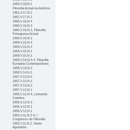
1962,V.18,N.1
Filosofia Actual na América
1961,V.17,N.2
1961,V.17,N.1
1960,V.16,N.4
1960,V.16,N.3
1960,V.16,N.2, Filosofia
Portuguesa Actual
1960,V.16,N.1
1959,V.15,N.4
1959,V.15,N.3
1959,V.15,N.2
1959,V.15,N.1
1958,V.14,N.3-4, Filosofia
Europeia Contemporânea
1958,V.14,N.2
1958,V.14,N.1
1957,V.13,N.4
1957,V.13,N.3
1957,V.13,N.2
1957,V.13,N.1
1956,V.12,N.4, Leonardo
Coimbra
1956,V.12,N.3
1956,V.12,N.2
1956,V.12,N.1
1955,V.11,N.3-4, I
Congresso de Filosofia
1955,V.11,N.2, Santo
Agostinho