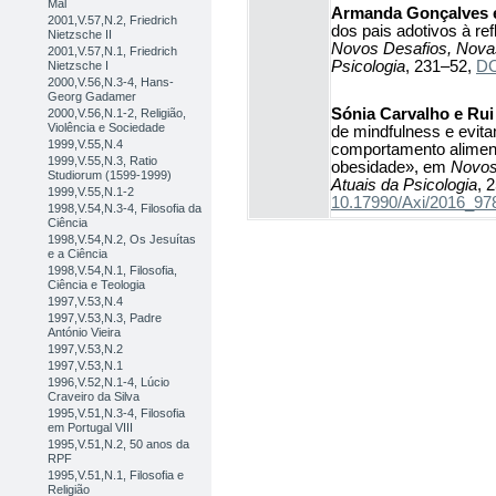
Mal
Armanda Gonçalves 
2001,V.57,N.2, Friedrich
dos pais adotivos à ref
Nietzsche II
Novos Desafios, Novas
2001,V.57,N.1, Friedrich
Psicologia
, 231–52,
DO
Nietzsche I
2000,V.56,N.3-4, Hans-
Georg Gadamer
Sónia Carvalho e Ru
2000,V.56,N.1-2, Religião,
Violência e Sociedade
de mindfulness e evita
1999,V.55,N.4
comportamento aliment
1999,V.55,N.3, Ratio
obesidade», em
Novos
Studiorum (1599-1999)
Atuais da Psicologia
, 
1999,V.55,N.1-2
10.17990/Axi/2016_9
1998,V.54,N.3-4, Filosofia da
Ciência
1998,V.54,N.2, Os Jesuítas
e a Ciência
1998,V.54,N.1, Filosofia,
Ciência e Teologia
1997,V.53,N.4
1997,V.53,N.3, Padre
António Vieira
1997,V.53,N.2
1997,V.53,N.1
1996,V.52,N.1-4, Lúcio
Craveiro da Silva
1995,V.51,N.3-4, Filosofia
em Portugal VIII
1995,V.51,N.2, 50 anos da
RPF
1995,V.51,N.1, Filosofia e
Religião