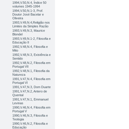
1994,V.50,N.4, Índice 50
volumes 1945-1994
1994,V.50,N.1-3, Prof.
Doutor José Bacelar e
Oliveira
1993,V.49,N.4,Religião nos
Limites da Simples Razão
1993,V.49,N.3, Maurice
Blondel
1993,V.49,N.1-2, Filosofia e
Educação II
1992,V.48,N.4, Filosofia e
Mito
1992,V.48,N.3, Existência e
Sentido
1992,V.48,N.2, Filosofia em
Portugal VII
1992,V.48,N.1, Filosofia da
Natureza
1991,V.47,N.4, Filosofia em
Portugal VI
1991,V.47,N.3, Dom Duarte
1991,V.47,N.2, Antero de
Quental
1991,V.47,N.1, Emmanuel
Levinas
1990,V.46,N.4, Filosofia em
Portugal V
1990,V.46,N.3, Filosofia e
Teologia
1990,V.46,N.2, Filosofia e
Educação