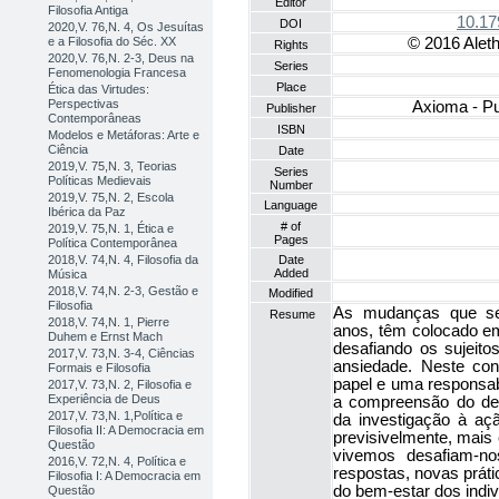
Editor
Filosofia Antiga
10.17
DOI
2020,V. 76,N. 4, Os Jesuítas
e a Filosofia do Séc. XX
© 2016 Aleth
Rights
2020,V. 76,N. 2-3, Deus na
Series
Fenomenologia Francesa
Place
Ética das Virtudes:
Perspectivas
Axioma - Pu
Publisher
Contemporâneas
ISBN
Modelos e Metáforas: Arte e
Ciência
Date
2019,V. 75,N. 3, Teorias
Series
Políticas Medievais
Number
2019,V. 75,N. 2, Escola
Language
Ibérica da Paz
# of
2019,V. 75,N. 1, Ética e
Pages
Política Contemporânea
2018,V. 74,N. 4, Filosofia da
Date
Added
Música
2018,V. 74,N. 2-3, Gestão e
Modified
Filosofia
As mudanças que se 
Resume
2018,V. 74,N. 1, Pierre
anos, têm colocado em
Duhem e Ernst Mach
desafiando os sujeito
2017,V. 73,N. 3-4, Ciências
ansiedade. Neste co
Formais e Filosofia
papel e uma responsabi
2017,V. 73,N. 2, Filosofia e
Experiência de Deus
a compreensão do de
2017,V. 73,N. 1,Política e
da investigação à aç
Filosofia II: A Democracia em
previsivelmente, mais
Questão
vivemos desafiam-no
2016,V. 72,N. 4, Política e
respostas, novas práti
Filosofia I: A Democracia em
do bem-estar dos indiv
Questão