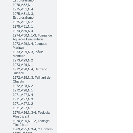
Estruturalismo II
1976,V.32,N.1
1975,V.31,N.4
1975,V.31,N.3,
Estruturalismo
1975,V.31,N.2
1975,V.31,N.1
1974,V.30,N.4
1974,V.30,N.1-3, Tomás de
Aquino e Boaventura
1973,V.29,N.4, Jacques
Maritain
1973,V.29,N.3, Inácio
Monteiro
1973,V.29,N.2
1973,V.29,N.1
1972,V.28,N.4, Bertrand
Russell
1972,V.28,N.3, Teilhard de
Chardin
1972,V.28,N.2
1972,V.28,N.1
1971,V.27,N.4
1971,V.27,N.3
1971,V.27,N.2
1971,V.27,N.1
1970,V.26,N.3-4, Teologia
Filosófica II
1970,V.26,N.1-2, Teologia
Filosófica I
1969,V.25,N.3-4, O Homem