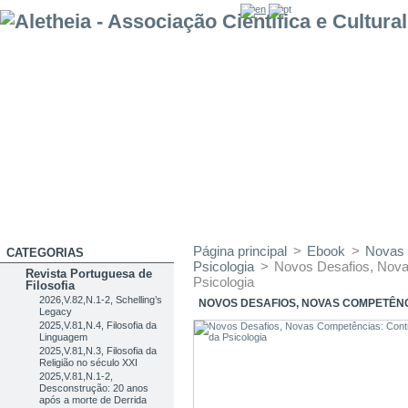
Página principal
>
Ebook
>
Novas 
CATEGORIAS
Psicologia
>
Novos Desafios, Nova
Revista Portuguesa de
Psicologia
Filosofia
2026,V.82,N.1-2, Schelling’s
NOVOS DESAFIOS, NOVAS COMPETÊNC
Legacy
2025,V.81,N.4, Filosofia da
Linguagem
2025,V.81,N.3, Filosofia da
Religião no século XXI
2025,V.81,N.1-2,
Desconstrução: 20 anos
após a morte de Derrida