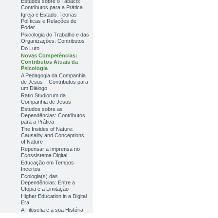
Estudos sobre o Tabaco:
Contributos para a Prática
Igreja e Estado: Teorias
Políticas e Relações de
Poder
Psicologia do Trabalho e das
Organizações: Contributos
Do Luto
Novas Competências:
Contributos Atuais da
Psicologia
A Pedagogia da Companhia
de Jesus – Contributos para
um Diálogo
Ratio Studiorum da
Companhia de Jesus
Estudos sobre as
Dependências: Contributos
para a Prática
The Insides of Nature:
Causality and Conceptions
of Nature
Repensar a Imprensa no
Ecossistema Digital
Educação em Tempos
Incertos
Ecologia(s) das
Dependências: Entre a
Utopia e a Limitação
Higher Education in a Digital
Era
A Filosofia e a sua História