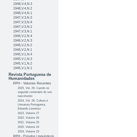
1948,V.4,N.3
1948,V.4,N.2
1948,V.4,N.1
1947,V.3,N.3
1947,V.3,N.4
1947,V.3,N.2
1947,V.3,N.1
1946,V.2,N.4
1946,V.2,N.3
1946,V.2,N.2
1946,V.2,N.1
1945,V.1,N.4
1945,V.1,N.3
1945,V.1,N.2
1945,V.1,N.1
Revista Portuguesa de
Humanidades
RPH - Volumes Recentes
2025, Vol. 29, Camilo no
segundo centenário do seu
nascimento
2024, Vol. 28, Cultura e
Literatura Portuguesa,
Eduardo Lourenço
2023, Volume 27
2022, Volume 26
2021, Volume 25
2020, Volume 24
2019, Volume 23
RPH - Estudos Linguísticos