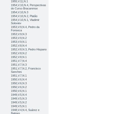
1955,V.11,N.1
1954,V.10,N.4, Perspectivas
do Curso Bracarense
1954,V.10,N.3
1954,V.10,N.2, Platão
1954,V.10,N.1, Vladimir
Soloviev
1953,V.9,N.4, Pedro da
Fonseca
1953,V.9,N.3
1953,V.9,N.2
1953,V.9,N.1
1952,V.8,N.4
1952,V.8,N.3, Pedro Hispano
1952,V.8,N.2
1952,V.8,N.1
1951,V.7,N.4
1951,V.7,N.3
1951,V.7,N.2, Francisco
Sanches
1951,V.7,N.1
1950,V.6,N.4
1950,V.6,N.3
1950,V.6,N.2
1950,V.6,N.1
1949,V.5,N.4
1949,V.5,N.3
1949,V.5,N.2
1949,V.5,N.1
1948,V.4,N.4, Suárez e
Balmes