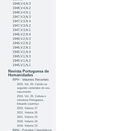
1948,V.4,N.3
1948,V.4,N.2
1948,V.4,N.1
1947,V.3,N.3
1947,V.3,N.4
1947,V.3,N.2
1947,V.3,N.1
1946,V.2,N.4
1946,V.2,N.3
1946,V.2,N.2
1946,V.2,N.1
1945,V.1,N.4
1945,V.1,N.3
1945,V.1,N.2
1945,V.1,N.1
Revista Portuguesa de
Humanidades
RPH - Volumes Recentes
2025, Vol. 29, Camilo no
segundo centenário do seu
nascimento
2024, Vol. 28, Cultura e
Literatura Portuguesa,
Eduardo Lourenço
2023, Volume 27
2022, Volume 26
2021, Volume 25
2020, Volume 24
2019, Volume 23
RPH - Estudos Linguísticos