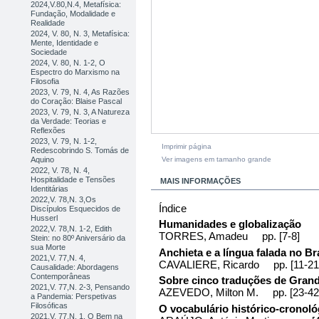
2024,V.80,N.4, Metafísica:
Fundação, Modalidade e
Realidade
2024, V. 80, N. 3, Metafísica:
Mente, Identidade e
Sociedade
2024, V. 80, N. 1-2, O
Espectro do Marxismo na
Filosofia
2023, V. 79, N. 4, As Razões
do Coração: Blaise Pascal
2023, V. 79, N. 3, A Natureza
da Verdade: Teorias e
Reflexões
2023, V. 79, N. 1-2,
Imprimir página
Redescobrindo S. Tomás de
Ver imagens em tamanho grande
Aquino
2022, V. 78, N. 4,
Hospitalidade e Tensões
MAIS INFORMAÇÕES
Identitárias
2022,V. 78,N. 3,Os
Índice
Discípulos Esquecidos de
Husserl
Humanidades e globalização
2022,V. 78,N. 1-2, Edith
TORRES, Amadeu pp. [7-8]
Stein: no 80º Aniversário da
sua Morte
Anchieta e a língua falada no Br
2021,V. 77,N. 4,
CAVALIERE, Ricardo pp. [11-21
Causalidade: Abordagens
Contemporâneas
Sobre cinco traduções de Grand
2021,V. 77,N. 2-3, Pensando
AZEVEDO, Milton M. pp. [23-42
a Pandemia: Perspetivas
Filosóficas
O vocabulário histórico-cronol
2021,V. 77,N. 1, O Bem na