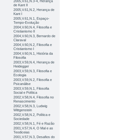
2005,V.61,N.3-4, Herança
de Kant II
2005,V.61,N.2, Herança de
Kant I
2005,V.61,N.1, Espaço-
Tempo-Evolução
2004,V.60,N.4, Filosofia e
Cristianismo II
2004,V.60,N.3, Bernardo de
Claraval
2004,V.60,N.2, Filosofia e
Cristianismo I
2004,V.60,N.1, História da
Filosofia
2003,V.59,N.4, Herança de
Heidegger
2003,V.59,N.3, Filosofia e
Ecologia
2003,V.59,N.2, Filosofia e
Psicanálise
2003,V.59,N.1, Filosofia
Social e Política
2002,V.58,N.4, Filosofia no
Renascimento
2002,V.58,N.3, Ludwig
Wittgenstein
2002,V.58,N.2, Política e
Sociedade
2002,V.58,N.1, Fé e Razão
2001,V.57,N.4, O Mal e as
Teodiceias
2001,V.57,N.3, Desafios do