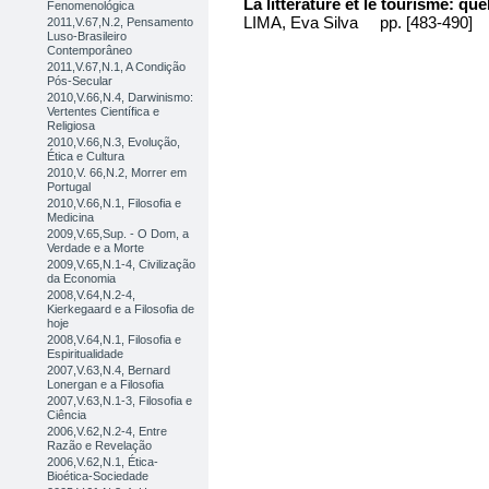
La littérature et le tourisme: qu
Fenomenológica
LIMA, Eva Silva pp. [483-490]
2011,V.67,N.2, Pensamento
Luso-Brasileiro
Contemporâneo
2011,V.67,N.1, A Condição
Pós-Secular
2010,V.66,N.4, Darwinismo:
Vertentes Científica e
Religiosa
2010,V.66,N.3, Evolução,
Ética e Cultura
2010,V. 66,N.2, Morrer em
Portugal
2010,V.66,N.1, Filosofia e
Medicina
2009,V.65,Sup. - O Dom, a
Verdade e a Morte
2009,V.65,N.1-4, Civilização
da Economia
2008,V.64,N.2-4,
Kierkegaard e a Filosofia de
hoje
2008,V.64,N.1, Filosofia e
Espiritualidade
2007,V.63,N.4, Bernard
Lonergan e a Filosofia
2007,V.63,N.1-3, Filosofia e
Ciência
2006,V.62,N.2-4, Entre
Razão e Revelação
2006,V.62,N.1, Ética-
Bioética-Sociedade