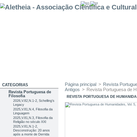
Página principal
>
Revista Portug
CATEGORIAS
Antigos
>
Revista Portuguesa de H
Revista Portuguesa de
Filosofia
REVISTA PORTUGUESA DE HUMANIDADE
2026,V.82,N.1-2, Schelling’s
Legacy
2025,V.81,N.4, Filosofia da
Linguagem
2025,V.81,N.3, Filosofia da
Religião no século XXI
2025,V.81,N.1-2,
Desconstrução: 20 anos
após a morte de Derrida