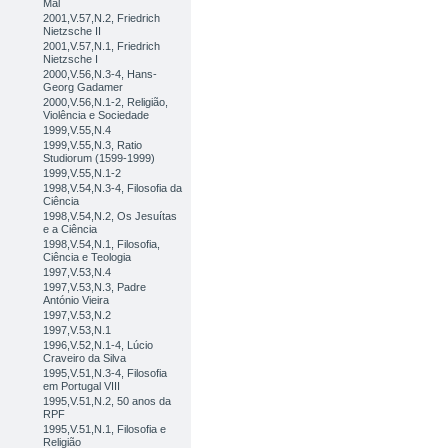
Mal
2001,V.57,N.2, Friedrich
Nietzsche II
2001,V.57,N.1, Friedrich
Nietzsche I
2000,V.56,N.3-4, Hans-
Georg Gadamer
2000,V.56,N.1-2, Religião,
Violência e Sociedade
1999,V.55,N.4
1999,V.55,N.3, Ratio
Studiorum (1599-1999)
1999,V.55,N.1-2
1998,V.54,N.3-4, Filosofia da
Ciência
1998,V.54,N.2, Os Jesuítas
e a Ciência
1998,V.54,N.1, Filosofia,
Ciência e Teologia
1997,V.53,N.4
1997,V.53,N.3, Padre
António Vieira
1997,V.53,N.2
1997,V.53,N.1
1996,V.52,N.1-4, Lúcio
Craveiro da Silva
1995,V.51,N.3-4, Filosofia
em Portugal VIII
1995,V.51,N.2, 50 anos da
RPF
1995,V.51,N.1, Filosofia e
Religião