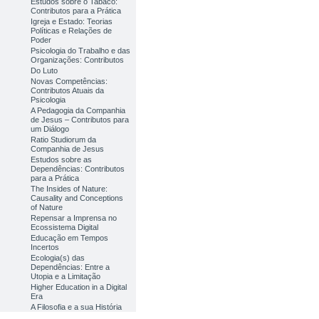
Estudos sobre o Tabaco:
Contributos para a Prática
Igreja e Estado: Teorias
Políticas e Relações de
Poder
Psicologia do Trabalho e das
Organizações: Contributos
Do Luto
Novas Competências:
Contributos Atuais da
Psicologia
A Pedagogia da Companhia
de Jesus – Contributos para
um Diálogo
Ratio Studiorum da
Companhia de Jesus
Estudos sobre as
Dependências: Contributos
para a Prática
The Insides of Nature:
Causality and Conceptions
of Nature
Repensar a Imprensa no
Ecossistema Digital
Educação em Tempos
Incertos
Ecologia(s) das
Dependências: Entre a
Utopia e a Limitação
Higher Education in a Digital
Era
A Filosofia e a sua História