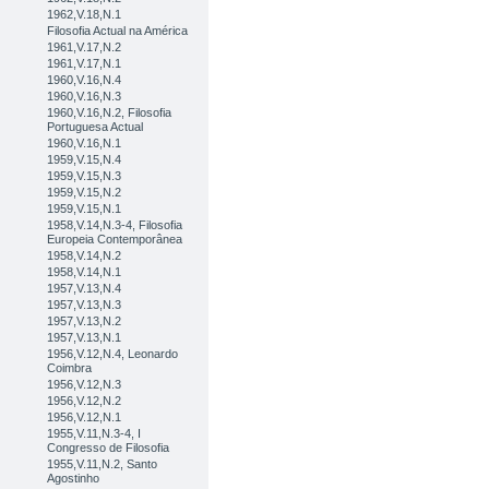
1962,V.18,N.1
Filosofia Actual na América
1961,V.17,N.2
1961,V.17,N.1
1960,V.16,N.4
1960,V.16,N.3
1960,V.16,N.2, Filosofia
Portuguesa Actual
1960,V.16,N.1
1959,V.15,N.4
1959,V.15,N.3
1959,V.15,N.2
1959,V.15,N.1
1958,V.14,N.3-4, Filosofia
Europeia Contemporânea
1958,V.14,N.2
1958,V.14,N.1
1957,V.13,N.4
1957,V.13,N.3
1957,V.13,N.2
1957,V.13,N.1
1956,V.12,N.4, Leonardo
Coimbra
1956,V.12,N.3
1956,V.12,N.2
1956,V.12,N.1
1955,V.11,N.3-4, I
Congresso de Filosofia
1955,V.11,N.2, Santo
Agostinho