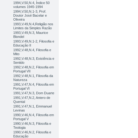
1994,V.50,N.4, Índice 50
volumes 1945-1994
1994,V.50,N.1-3, Prof.
Doutor José Bacelar e
Oliveira
1993,V.49,N.4,Religião nos
Limites da Simples Razão
1993,V.49,N.3, Maurice
Blondel
1993,V.49,N.1-2, Filosofia e
Educação II
1992,V.48,N.4, Filosofia e
Mito
1992,V.48,N.3, Existência e
Sentido
1992,V.48,N.2, Filosofia em
Portugal VII
1992,V.48,N.1, Filosofia da
Natureza
1991,V.47,N.4, Filosofia em
Portugal VI
1991,V.47,N.3, Dom Duarte
1991,V.47,N.2, Antero de
Quental
1991,V.47,N.1, Emmanuel
Levinas
1990,V.46,N.4, Filosofia em
Portugal V
1990,V.46,N.3, Filosofia e
Teologia
1990,V.46,N.2, Filosofia e
Educação