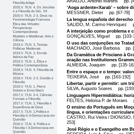
ARAÚJO, António Martins pp. [4
Filosofia Antiga
‘Aoga ardente=Xarab’ – sobre d
2020,V. 76,N. 4, Os Jesuítas
e a Filosofia do Séc. XX
MESSNER, Dieter pp. [67-78]
2020,V. 76,N. 2-3, Deus na
La lengua española del derecho
Fenomenologia Francesa
SALIDO, M. Carmo Henríquez pp
Ética das Virtudes:
Perspectivas
A interjeição como problema e c
Contemporâneas
GONÇALVES, Miguel pp. [103-1
Modelos e Metáforas: Arte e
Ciência
O uso das conjunções no Trata
2019,V. 75,N. 3, Teorias
MACHADO, José Barbosa pp. [1
Políticas Medievais
2019,V. 75,N. 2, Escola
Da Gramática de Prisciano à Gra
Ibérica da Paz
oração nas Institutiones Gramm
2019,V. 75,N. 1, Ética e
ALMEIDA, Joaquim pp. [135-16
Política Contemporânea
2018,V. 74,N. 4, Filosofia da
Entre o espaço e o tempo: valor
Música
TEIXEIRA, José pp. [163-192]
2018,V. 74,N. 2-3, Gestão e
Filosofia
Libertar, partir e permitir: um t
2018,V. 74,N. 1, Pierre
SILVA, Augusto Soares pp. [193
Duhem e Ernst Mach
Linguagem Hipermidiática: horiz
2017,V. 73,N. 3-4, Ciências
Formais e Filosofia
FELTES, Heloísa P. de Moraes p
2017,V. 73,N. 2, Filosofia e
O ensino do Português em Moçam
Experiência de Deus
língua, e orientações curricular
2017,V. 73,N. 1,Política e
Filosofia II: A Democracia em
CASTRO, Rui Vieira / DIONíSIO,
Questão
253]
2016,V. 72,N. 4, Política e
Filosofia I: A Democracia em
José Régio e o Evangelho em B
Questão