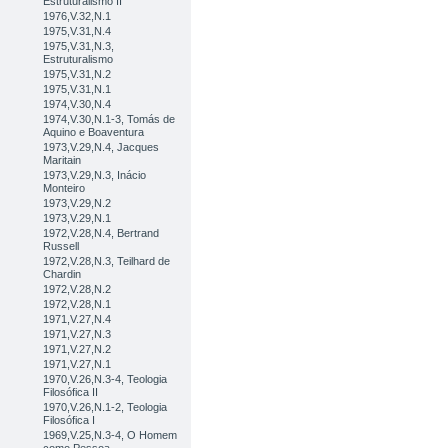
Estruturalismo II
1976,V.32,N.1
1975,V.31,N.4
1975,V.31,N.3,
Estruturalismo
1975,V.31,N.2
1975,V.31,N.1
1974,V.30,N.4
1974,V.30,N.1-3, Tomás de
Aquino e Boaventura
1973,V.29,N.4, Jacques
Maritain
1973,V.29,N.3, Inácio
Monteiro
1973,V.29,N.2
1973,V.29,N.1
1972,V.28,N.4, Bertrand
Russell
1972,V.28,N.3, Teilhard de
Chardin
1972,V.28,N.2
1972,V.28,N.1
1971,V.27,N.4
1971,V.27,N.3
1971,V.27,N.2
1971,V.27,N.1
1970,V.26,N.3-4, Teologia
Filosófica II
1970,V.26,N.1-2, Teologia
Filosófica I
1969,V.25,N.3-4, O Homem