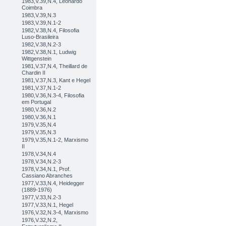
1983,V.39,N.4, Leonardo
Coimbra
1983,V.39,N.3
1983,V.39,N.1-2
1982,V.38,N.4, Filosofia
Luso-Brasileira
1982,V.38,N.2-3
1982,V.38,N.1, Ludwig
Wittgenstein
1981,V.37,N.4, Theillard de
Chardin II
1981,V.37,N.3, Kant e Hegel
1981,V.37,N.1-2
1980,V.36,N.3-4, Filosofia
em Portugal
1980,V.36,N.2
1980,V.36,N.1
1979,V.35,N.4
1979,V.35,N.3
1979,V.35,N.1-2, Marxismo
II
1978,V.34,N.4
1978,V.34,N.2-3
1978,V.34,N.1, Prof.
Cassiano Abranches
1977,V.33,N.4, Heidegger
(1889-1976)
1977,V.33,N.2-3
1977,V.33,N.1, Hegel
1976,V.32,N.3-4, Marxismo
1976,V.32,N.2,