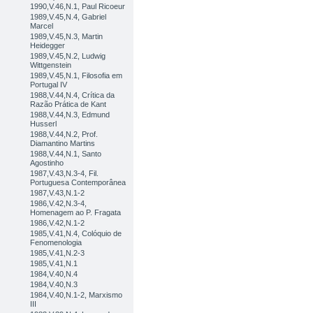
1990,V.46,N.1, Paul Ricoeur
1989,V.45,N.4, Gabriel
Marcel
1989,V.45,N.3, Martin
Heidegger
1989,V.45,N.2, Ludwig
Wittgenstein
1989,V.45,N.1, Filosofia em
Portugal IV
1988,V.44,N.4, Crítica da
Razão Prática de Kant
1988,V.44,N.3, Edmund
Husserl
1988,V.44,N.2, Prof.
Diamantino Martins
1988,V.44,N.1, Santo
Agostinho
1987,V.43,N.3-4, Fil.
Portuguesa Contemporânea
1987,V.43,N.1-2
1986,V.42,N.3-4,
Homenagem ao P. Fragata
1986,V.42,N.1-2
1985,V.41,N.4, Colóquio de
Fenomenologia
1985,V.41,N.2-3
1985,V.41,N.1
1984,V.40,N.4
1984,V.40,N.3
1984,V.40,N.1-2, Marxismo
III