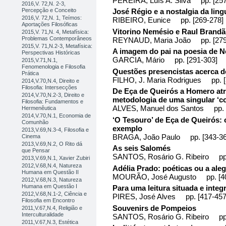
PEREIRA, Luís A. Silva pp. [257
2016,V. 72,N. 2-3,
Percepção e Conceito
José Régio e a nostalgia da lin
2016,V. 72,N. 1, Teímos:
RIBEIRO, Eunice pp. [269-278]
Aportações Filosóficas
Vitorino Nemésio e Raul Brandão:
2015,V. 71,N. 4, Metafísica:
Problemas Contemporâneos
REYNAUD, Maria João pp. [279
2015,V. 71,N.2-3, Metafísica:
A imagem do pai na poesia de 
Perspectivas Históricas
GARCIA, Mário pp. [291-303]
2015,V.71,N.1,
Fenomenologia e Filosofia
Questões presencistas acerca de
Prática
FILHO, J. Maria Rodrigues pp. [
2014,V.70,N.4, Direito e
Filosofia: Intersecções
De Eça de Queirós a Homero atra
2014,V.70,N.2-3, Direito e
metodologia de uma singular ‘co
Filosofia: Fundamentos e
ALVES, Manuel dos Santos pp. 
Hermenêutica
2014,V.70,N.1, Economia de
‘O Tesouro’ de Eça de Queirós: o
Comunhão
exemplo
2013,V.69,N.3-4, Filosofia e
BRAGA, João Paulo pp. [343-36
Cinema
2013,V.69,N.2, O Rito dá
As seis Salomés
que Pensar
SANTOS, Rosário G. Ribeiro pp.
2013,V.69,N.1, Xavier Zubiri
2012,V.68,N.4, Natureza
Adélia Prado: poéticas ou a aleg
Humana em Questão II
MOURÃO, José Augusto pp. [40
2012,V.68,N.3, Natureza
Humana em Questão I
Para uma leitura situada e integ
2012,V.68,N.1-2, Ciência e
PIRES, José Alves pp. [417-457
Filosofia em Encontro
Souvenirs de Pompeios
2011,V.67,N.4, Religião e
Interculturalidade
SANTOS, Rosário G. Ribeiro pp.
2011,V.67,N.3, Estética