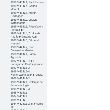
1990,V.46,N.1, Paul Ricoeur
1989,V.45,N.4, Gabriel
Marcel
1989,V.45,N.3, Martin
Heidegger
1989,V.45,N.2, Ludwig
Wittgenstein
1989,V.45,N.1, Filosofia em
Portugal IV
1988,V.44,N.4, Crítica da
Razão Prática de Kant
1988,V.44,N.3, Edmund
Husserl
1988,V.44,N.2, Prof.
Diamantino Martins
1988,V.44,N.1, Santo
Agostinho
1987,V.43,N.3-4, Fil.
Portuguesa Contemporânea
1987,V.43,N.1-2
1986,V.42,N.3-4,
Homenagem ao P. Fragata
1986,V.42,N.1-2
1985,V.41,N.4, Colóquio de
Fenomenologia
1985,V.41,N.2-3
1985,V.41,N.1
1984,V.40,N.4
1984,V.40,N.3
1984,V.40,N.1-2, Marxismo
III