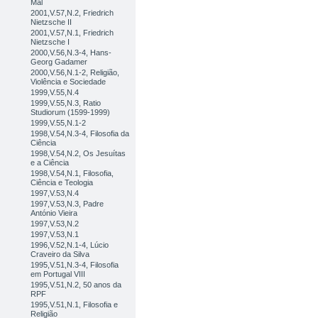
Mal
2001,V.57,N.2, Friedrich
Nietzsche II
2001,V.57,N.1, Friedrich
Nietzsche I
2000,V.56,N.3-4, Hans-
Georg Gadamer
2000,V.56,N.1-2, Religião,
Violência e Sociedade
1999,V.55,N.4
1999,V.55,N.3, Ratio
Studiorum (1599-1999)
1999,V.55,N.1-2
1998,V.54,N.3-4, Filosofia da
Ciência
1998,V.54,N.2, Os Jesuítas
e a Ciência
1998,V.54,N.1, Filosofia,
Ciência e Teologia
1997,V.53,N.4
1997,V.53,N.3, Padre
António Vieira
1997,V.53,N.2
1997,V.53,N.1
1996,V.52,N.1-4, Lúcio
Craveiro da Silva
1995,V.51,N.3-4, Filosofia
em Portugal VIII
1995,V.51,N.2, 50 anos da
RPF
1995,V.51,N.1, Filosofia e
Religião