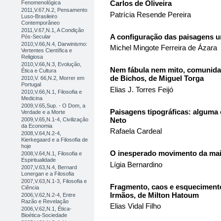
Carlos de Oliveira
Fenomenológica
2011,V.67,N.2, Pensamento
Patrícia Resende Pereira
Luso-Brasileiro
Contemporâneo
2011,V.67,N.1, A Condição
A configuração das paisagens 
Pós-Secular
2010,V.66,N.4, Darwinismo:
Michel Mingote Ferreira de Ázara
Vertentes Científica e
Religiosa
2010,V.66,N.3, Evolução,
Nem fábula nem mito, comunidad
Ética e Cultura
de Bichos, de Miguel Torga
2010,V. 66,N.2, Morrer em
Portugal
Elias J. Torres Feijó
2010,V.66,N.1, Filosofia e
Medicina
2009,V.65,Sup. - O Dom, a
Paisagens tipográficas: alguma 
Verdade e a Morte
Neto
2009,V.65,N.1-4, Civilização
da Economia
Rafaela Cardeal
2008,V.64,N.2-4,
Kierkegaard e a Filosofia de
hoje
O inesperado movimento da mai
2008,V.64,N.1, Filosofia e
Espiritualidade
Lígia Bernardino
2007,V.63,N.4, Bernard
Lonergan e a Filosofia
2007,V.63,N.1-3, Filosofia e
Fragmento, caos e esqueciment
Ciência
Irmãos, de Milton Hatoum
2006,V.62,N.2-4, Entre
Razão e Revelação
Elias Vidal Filho
2006,V.62,N.1, Ética-
Bioética-Sociedade