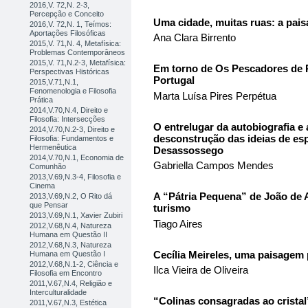
2016,V. 72,N. 2-3,
Percepção e Conceito
Uma cidade, muitas ruas: a pais
2016,V. 72,N. 1, Teímos:
Aportações Filosóficas
Ana Clara Birrento
2015,V. 71,N. 4, Metafísica:
Problemas Contemporâneos
2015,V. 71,N.2-3, Metafísica:
Em torno de Os Pescadores de 
Perspectivas Históricas
Portugal
2015,V.71,N.1,
Fenomenologia e Filosofia
Marta Luísa Pires Perpétua
Prática
2014,V.70,N.4, Direito e
Filosofia: Intersecções
O entrelugar da autobiografia e
2014,V.70,N.2-3, Direito e
desconstrução das ideias de esp
Filosofia: Fundamentos e
Hermenêutica
Desassossego
2014,V.70,N.1, Economia de
Gabriella Campos Mendes
Comunhão
2013,V.69,N.3-4, Filosofia e
Cinema
A “Pátria Pequena” de João de A
2013,V.69,N.2, O Rito dá
que Pensar
turismo
2013,V.69,N.1, Xavier Zubiri
Tiago Aires
2012,V.68,N.4, Natureza
Humana em Questão II
2012,V.68,N.3, Natureza
Cecília Meireles, uma paisagem p
Humana em Questão I
2012,V.68,N.1-2, Ciência e
Ilca Vieira de Oliveira
Filosofia em Encontro
2011,V.67,N.4, Religião e
Interculturalidade
“Colinas consagradas ao crista
2011,V.67,N.3, Estética