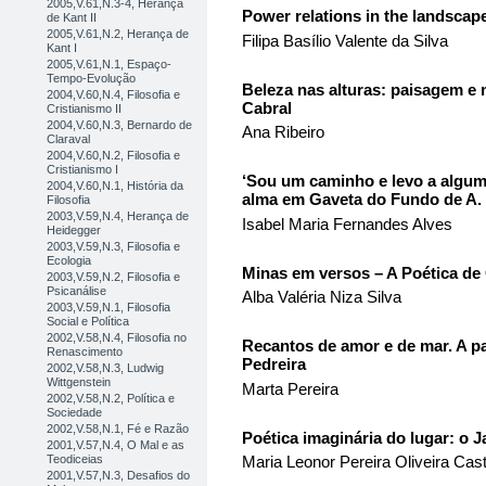
2005,V.61,N.3-4, Herança
Power relations in the landsca
de Kant II
2005,V.61,N.2, Herança de
Filipa Basílio Valente da Silva
Kant I
2005,V.61,N.1, Espaço-
Tempo-Evolução
Beleza nas alturas: paisagem e 
2004,V.60,N.4, Filosofia e
Cabral
Cristianismo II
2004,V.60,N.3, Bernardo de
Ana Ribeiro
Claraval
2004,V.60,N.2, Filosofia e
Cristianismo I
‘Sou um caminho e levo a algum 
2004,V.60,N.1, História da
alma em Gaveta do Fundo de A. 
Filosofia
2003,V.59,N.4, Herança de
Isabel Maria Fernandes Alves
Heidegger
2003,V.59,N.3, Filosofia e
Ecologia
Minas em versos – A Poética de
2003,V.59,N.2, Filosofia e
Psicanálise
Alba Valéria Niza Silva
2003,V.59,N.1, Filosofia
Social e Política
2002,V.58,N.4, Filosofia no
Recantos de amor e de mar. A p
Renascimento
Pedreira
2002,V.58,N.3, Ludwig
Wittgenstein
Marta Pereira
2002,V.58,N.2, Política e
Sociedade
2002,V.58,N.1, Fé e Razão
Poética imaginária do lugar: o
2001,V.57,N.4, O Mal e as
Teodiceias
Maria Leonor Pereira Oliveira Cas
2001,V.57,N.3, Desafios do