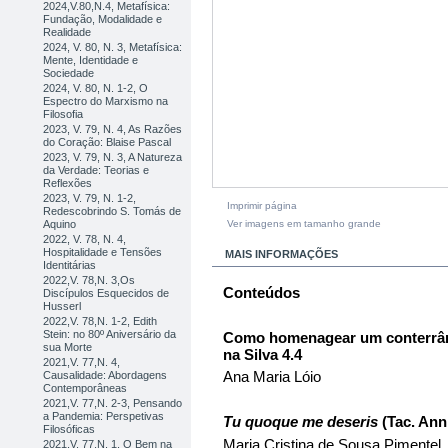
2024,V.80,N.4, Metafísica:
Fundação, Modalidade e
Realidade
2024, V. 80, N. 3, Metafísica:
Mente, Identidade e
Sociedade
2024, V. 80, N. 1-2, O
Espectro do Marxismo na
Filosofia
2023, V. 79, N. 4, As Razões
do Coração: Blaise Pascal
2023, V. 79, N. 3, A Natureza
da Verdade: Teorias e
Reflexões
2023, V. 79, N. 1-2,
Imprimir página
Redescobrindo S. Tomás de
Ver imagens em tamanho grande
Aquino
2022, V. 78, N. 4,
Hospitalidade e Tensões
MAIS INFORMAÇÕES
Identitárias
2022,V. 78,N. 3,Os
Conteúdos
Discípulos Esquecidos de
Husserl
2022,V. 78,N. 1-2, Edith
Stein: no 80º Aniversário da
Como homenagear um conterrân
sua Morte
na Silva 4.4
2021,V. 77,N. 4,
Ana Maria Lóio
Causalidade: Abordagens
Contemporâneas
2021,V. 77,N. 2-3, Pensando
a Pandemia: Perspetivas
T
u quoque me deseris
(Tac. Ann.
Filosóficas
Maria Cristina de Sousa Pimentel
2021,V. 77,N. 1, O Bem na