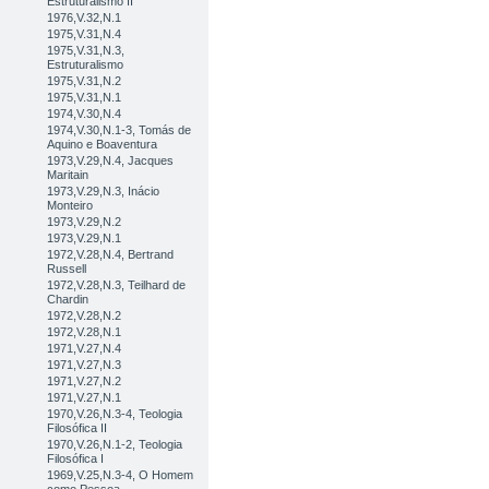
Estruturalismo II
1976,V.32,N.1
1975,V.31,N.4
1975,V.31,N.3,
Estruturalismo
1975,V.31,N.2
1975,V.31,N.1
1974,V.30,N.4
1974,V.30,N.1-3, Tomás de
Aquino e Boaventura
1973,V.29,N.4, Jacques
Maritain
1973,V.29,N.3, Inácio
Monteiro
1973,V.29,N.2
1973,V.29,N.1
1972,V.28,N.4, Bertrand
Russell
1972,V.28,N.3, Teilhard de
Chardin
1972,V.28,N.2
1972,V.28,N.1
1971,V.27,N.4
1971,V.27,N.3
1971,V.27,N.2
1971,V.27,N.1
1970,V.26,N.3-4, Teologia
Filosófica II
1970,V.26,N.1-2, Teologia
Filosófica I
1969,V.25,N.3-4, O Homem