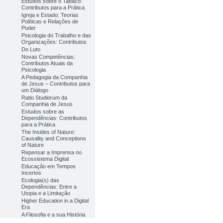
Estudos sobre o Tabaco:
Contributos para a Prática
Igreja e Estado: Teorias
Políticas e Relações de
Poder
Psicologia do Trabalho e das
Organizações: Contributos
Do Luto
Novas Competências:
Contributos Atuais da
Psicologia
A Pedagogia da Companhia
de Jesus – Contributos para
um Diálogo
Ratio Studiorum da
Companhia de Jesus
Estudos sobre as
Dependências: Contributos
para a Prática
The Insides of Nature:
Causality and Conceptions
of Nature
Repensar a Imprensa no
Ecossistema Digital
Educação em Tempos
Incertos
Ecologia(s) das
Dependências: Entre a
Utopia e a Limitação
Higher Education in a Digital
Era
A Filosofia e a sua História