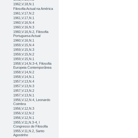
1962,V.18,N.1
Filosofia Actual na América
1961,V.17,N.2
1961,V.17,N.1
1960,V.16,N.4
1960,V.16,N.3
1960,V.16,N.2, Filosofia
Portuguesa Actual
1960,V.16,N.1
1959,V.15,N.4
1959,V.15,N.3
1959,V.15,N.2
1959,V.15,N.1
1958,V.14,N.3-4, Filosofia
Europeia Contemporânea
1958,V.14,N.2
1958,V.14,N.1
1957,V.13,N.4
1957,V.13,N.3
1957,V.13,N.2
1957,V.13,N.1
1956,V.12,N.4, Leonardo
Coimbra
1956,V.12,N.3
1956,V.12,N.2
1956,V.12,N.1
1955,V.11,N.3-4, I
Congresso de Filosofia
1955,V.11,N.2, Santo
Agostinho