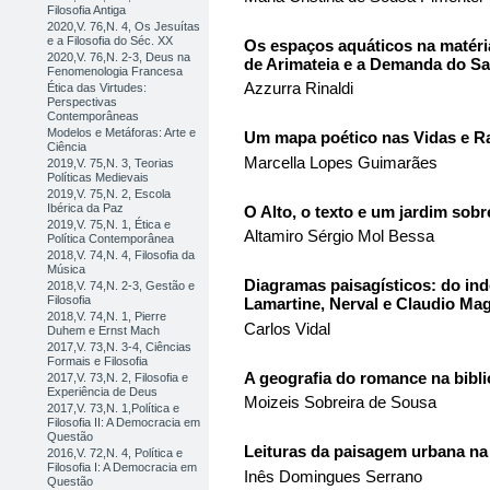
Filosofia Antiga
2020,V. 76,N. 4, Os Jesuítas
e a Filosofia do Séc. XX
Os espaços aquáticos na matéri
2020,V. 76,N. 2-3, Deus na
de Arimateia e a Demanda do Sa
Fenomenologia Francesa
Azzurra Rinaldi
Ética das Virtudes:
Perspectivas
Contemporâneas
Modelos e Metáforas: Arte e
Um mapa poético nas Vidas e Ra
Ciência
Marcella Lopes Guimarães
2019,V. 75,N. 3, Teorias
Políticas Medievais
2019,V. 75,N. 2, Escola
Ibérica da Paz
O Alto, o texto e um jardim sobr
2019,V. 75,N. 1, Ética e
Altamiro Sérgio Mol Bessa
Política Contemporânea
2018,V. 74,N. 4, Filosofia da
Música
Diagramas paisagísticos: do ind
2018,V. 74,N. 2-3, Gestão e
Filosofia
Lamartine, Nerval e Claudio Mag
2018,V. 74,N. 1, Pierre
Carlos Vidal
Duhem e Ernst Mach
2017,V. 73,N. 3-4, Ciências
Formais e Filosofia
A geografia do romance na bibli
2017,V. 73,N. 2, Filosofia e
Experiência de Deus
Moizeis Sobreira de Sousa
2017,V. 73,N. 1,Política e
Filosofia II: A Democracia em
Questão
Leituras da paisagem urbana na 
2016,V. 72,N. 4, Política e
Filosofia I: A Democracia em
Inês Domingues Serrano
Questão