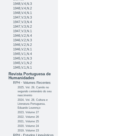
1948,V.4,N.3
1948,V.4,N.2
1948,V.4,N.1
1947,V.3,N.3
1947,V.3,N.4
1947,V.3,N.2
1947,V.3,N.1
1946,V.2,N.4
1946,V.2,N.3
1946,V.2,N.2
1946,V.2,N.1
1945,V.1,N.4
1945,V.1,N.3
1945,V.1,N.2
1945,V.1,N.1
Revista Portuguesa de
Humanidades
RPH - Volumes Recentes
2025, Vol. 29, Camilo no
segundo centenário do seu
nascimento
2024, Vol. 28, Cultura e
Literatura Portuguesa,
Eduardo Lourenço
2023, Volume 27
2022, Volume 26
2021, Volume 25
2020, Volume 24
2019, Volume 23
RPH - Estudos Linguísticos