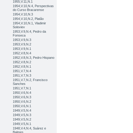
1955,V.11,N.1
1954,V.10,N.4, Perspectivas
do Curso Bracarense
1954,V.10,N.3
1954,V.10,N.2, Platão
1954,V.10,N.1, Vladimir
Soloviev
1953,V.9,N.4, Pedro da
Fonseca
1953,V.9,N.3
1953,V.9,N.2
1953,V.9,N.1
1952,V.8,N.4
1952,V.8,N.3, Pedro Hispano
1952,V.8,N.2
1952,V.8,N.1
1951,V.7,N.4
1951,V.7,N.3
1951,V.7,N.2, Francisco
Sanches
1951,V.7,N.1
1950,V.6,N.4
1950,V.6,N.3
1950,V.6,N.2
1950,V.6,N.1
1949,V.5,N.4
1949,V.5,N.3
1949,V.5,N.2
1949,V.5,N.1
1948,V.4,N.4, Suárez e
Balmes