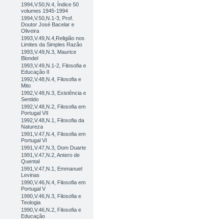
1994,V.50,N.4, Índice 50
volumes 1945-1994
1994,V.50,N.1-3, Prof.
Doutor José Bacelar e
Oliveira
1993,V.49,N.4,Religião nos
Limites da Simples Razão
1993,V.49,N.3, Maurice
Blondel
1993,V.49,N.1-2, Filosofia e
Educação II
1992,V.48,N.4, Filosofia e
Mito
1992,V.48,N.3, Existência e
Sentido
1992,V.48,N.2, Filosofia em
Portugal VII
1992,V.48,N.1, Filosofia da
Natureza
1991,V.47,N.4, Filosofia em
Portugal VI
1991,V.47,N.3, Dom Duarte
1991,V.47,N.2, Antero de
Quental
1991,V.47,N.1, Emmanuel
Levinas
1990,V.46,N.4, Filosofia em
Portugal V
1990,V.46,N.3, Filosofia e
Teologia
1990,V.46,N.2, Filosofia e
Educação