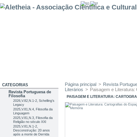
Página principal
>
Revista Portug
CATEGORIAS
Literários
>
Paisagem e Literatura:
Revista Portuguesa de
Filosofia
PAISAGEM E LITERATURA: CARTOGRA
2026,V.82,N.1-2, Schelling’s
Legacy
2025,V.81,N.4, Filosofia da
Linguagem
2025,V.81,N.3, Filosofia da
Religião no século XXI
2025,V.81,N.1-2,
Desconstrução: 20 anos
após a morte de Derrida