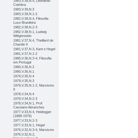
1983,V.39,N.4, Leonardo
Coimbra
1983,V.39,N.3
1983,V.39,N.1-2
1982,V.38,N.4, Filosofia
Luso-Brasileira
1982,V.38,N.2-3
1982,V.38,N.1, Ludwig
Wittgenstein
1981,V.37,N.4, Theillard de
Chardin II
1981,V.37,N.3, Kant e Hegel
1981,V.37,N.1-2
1980,V.36,N.3-4, Filosofia
em Portugal
1980,V.36,N.2
1980,V.36,N.1
1979,V.35,N.4
1979,V.35,N.3
1979,V.35,N.1-2, Marxismo
II
1978,V.34,N.4
1978,V.34,N.2-3
1978,V.34,N.1, Prof.
Cassiano Abranches
1977,V.33,N.4, Heidegger
(1889-1976)
1977,V.33,N.2-3
1977,V.33,N.1, Hegel
1976,V.32,N.3-4, Marxismo
1976,V.32,N.2,