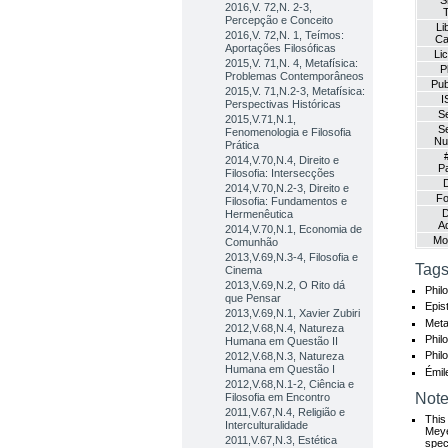
S
2016,V. 72,N. 2-3,
T
Percepção e Conceito
Li
2016,V. 72,N. 1, Teímos:
Ca
Aportações Filosóficas
Li
2015,V. 71,N. 4, Metafísica:
P
Problemas Contemporâneos
Pub
2015,V. 71,N.2-3, Metafísica:
I
Perspectivas Históricas
Se
2015,V.71,N.1,
Se
Fenomenologia e Filosofia
Nu
Prática
2014,V.70,N.4, Direito e
P
Filosofia: Intersecções
2014,V.70,N.2-3, Direito e
Fo
Filosofia: Fundamentos e
D
Hermenêutica
A
2014,V.70,N.1, Economia de
Mod
Comunhão
2013,V.69,N.3-4, Filosofia e
Tags
Cinema
2013,V.69,N.2, O Rito dá
Phil
que Pensar
Epis
2013,V.69,N.1, Xavier Zubiri
Meta
2012,V.68,N.4, Natureza
Phil
Humana em Questão II
Phil
2012,V.68,N.3, Natureza
Humana em Questão I
Émil
2012,V.68,N.1-2, Ciência e
Note
Filosofia em Encontro
2011,V.67,N.4, Religião e
This 
Interculturalidade
Meye
2011,V.67,N.3, Estética
spec