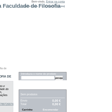
Bem-vindo,
Entrar na conta
Minha conta
Carrinho:
(vazio)
fia de
PESQUISA
Introduza o nome do produto
OFIA DE
to e
CARRINHO
idade do
n
,
Sem produtos
icações
Envio
0,00 €
Total
0,00 €
_9789726974048
.
Carrinho
Encomendar