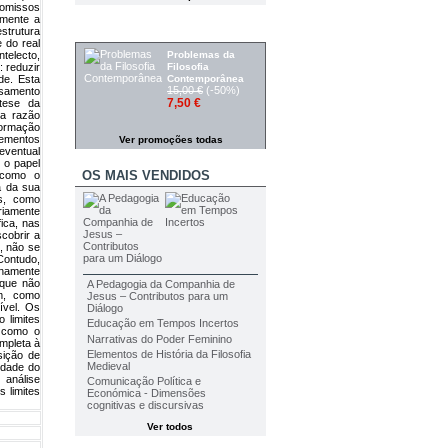
romissos
lmente a
PROMOÇÕES
estrutura
 do real
Problemas da
telecto,
Filosofia
: reduzir
Contemporânea
de. Esta
15,00 €
(-50%)
nsamento
7,50 €
tese da
da razão
ormação
lementos
Ver promoções todas
eventual
e o papel
OS MAIS VENDIDOS
o como o
a da sua
as, como
riamente
fica, nas
scobrir a
o, não se
Contudo,
lenamente
 que não
A Pedagogia da Companhia de
im, como
Jesus – Contributos para um
ível. Os
Diálogo
 limites
Educação em Tempos Incertos
s como o
Narrativas do Poder Feminino
mpleta à
Elementos de História da Filosofia
sição de
Medieval
lidade do
 análise
Comunicação Política e
 limites
Económica - Dimensões
cognitivas e discursivas
Ver todos