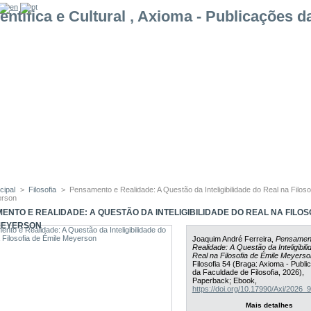
cipal
>
Filosofia
>
Pensamento e Realidade: A Questão da Inteligibilidade do Real na Filoso
erson
ENTO E REALIDADE: A QUESTÃO DA INTELIGIBILIDADE DO REAL NA FILOS
MEYERSON
Joaquim André Ferreira,
Pensamen
Realidade: A Questão da Inteligibil
Real na Filosofia de Émile Meyerso
Filosofia 54 (Braga: Axioma - Publ
da Faculdade de Filosofia, 2026),
Paperback; Ebook,
https://doi.org/10.17990/Axi/2026
Mais detalhes