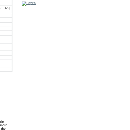
: 165 |
ile
 more
 the