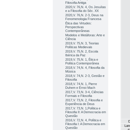
Filosofia Antiga
2020,V. 76,N. 4, Os Jesuítas
e a Filosofia do Séc. XX
2020,V. 76,N. 2-3, Deus na
Fenomenologia Francesa
Ética das Virtudes:
Perspectivas
Contemporâneas
Modelos e Metáforas: Arte e
Ciência
2019,V. 75,N. 3, Teorias
Políticas Medievais
2019,V. 75,N. 2, Escola
Ibérica da Paz
2019,V. 75,N. 1, Ética e
Política Contemporânea
2018,V. 74,N. 4, Filosofia da
Música
2018,V. 74,N. 2-3, Gestão e
Filosofia
2018,V. 74,N. 1, Pierre
Duhem e Ernst Mach
2017,V. 73,N. 3-4, Ciências
Formais e Filosofia
2017,V. 73,N. 2, Filosofia e
Experiência de Deus
2017,V. 73,N. 1,Política e
Filosofia II: A Democracia em
Questão
2016,V. 72,N. 4, Política e
D
Filosofia I: A Democracia em
Lan
Questão