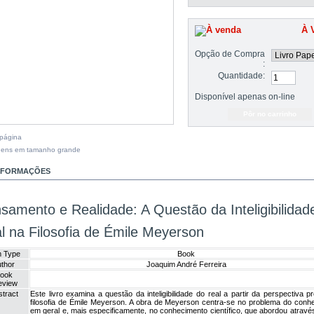
À 
Opção de Compra
:
Quantidade:
Disponível apenas on-line
 página
gens em tamanho grande
INFORMAÇÕES
samento e Realidade: A Questão da Inteligibilidad
l na Filosofia de Émile Meyerson
m Type
Book
thor
Joaquim André Ferreira
ook
eview
tract
Este livro examina a questão da inteligibilidade do real a partir da perspectiva p
filosofia de Émile Meyerson. A obra de Meyerson centra-se no problema do conh
em geral e, mais especificamente, no conhecimento científico, que abordou através