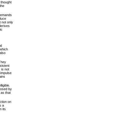
c thought
the
i demands
educe
 not only
derives
ic
al
 which
also
 They
sistent
 is not
l impulse
ains
ligible.
mposed by
 as that
ection on
s a
 its