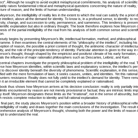
llect”. Although he sought to avoid explicit metaphysical commitments, his analysis of scientifi
itably raises fundamental critical and metaphysical questions concerning the nature of reality, 
cture of reason, and the limits of human understanding.
eyerson, the intelligibility of reality lies in the extent to which the real can satisfy the a prior
e intellect, above all the demand for identity. To know is, in a profound sense, to identify: to r
rsity, change, and succession to unity, permanence, and sameness. This tendency is present
cientific explanation but also in ordinary thought. The book therefore explores how Meyerson 
hesis of the partial intelligibility of the real from his analysis of both common sense and scientif
on.
study begins by presenting Meyerson’s life, intellectual formation, method, and philosophical
ramme. It then examines the central elements of his “philosophy of the intellect”, including his
eption of reason, the possible a priori content of thought, the antinomic character of intellectu
ity, and the role of the principle-tendency of identity. Particular attention is given to the way in
rson’s thought, though shaped by the empiricist and positivist climate of his early formation, 
als the influence of major rationalist philosophers such as Descartes, Leibniz, and Kant.
entral chapters investigate the properly philosophical problem of the intelligibility of the real.
yse how Meyerson identifies, within scientific laws and explanatory science, the intellect’s per
t to discover identity beneath the diversity of phenomena. Scientific explanation, in this sense,
fied with the mere formulation of laws; it seeks causes, unities, and identities. Yet this rationa
unters resistance. Reality does not fully yield to the intellect’s demand for identity. There rem
in it an irreducible element that cannot be completely explained or rationalised.
book thus shows how Meyerson arrives at his decisive conclusion: reality is only partially intel
limits encountered by reason are not merely provisional or factual; they are intrinsic limits i
ty itself. Meyerson designates these limits as the “irrational”, not in the sense of absurdity, but
 resists complete reduction to identity and full rational explanation.
s final part, the study places Meyerson’s position within a broader history of philosophical refl
ntelligibility of reality and draws together the main conclusions of the investigation. The result i
rehensive analysis of Meyerson’s thought, showing both the power and the limits of reason in
mpt to understand the real.