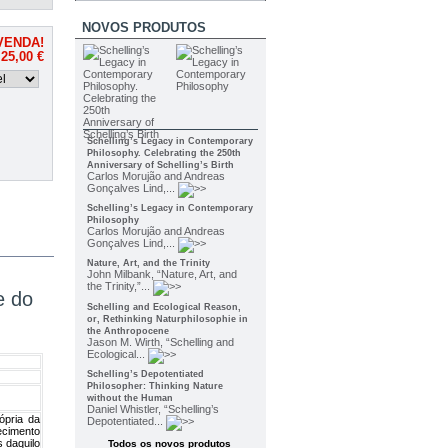
NOVOS PRODUTOS
VENDA!
25,00 €
Schelling’s Legacy in Contemporary
Philosophy. Celebrating the 250th
Anniversary of Schelling’s Birth
Carlos Morujão and Andreas
Gonçalves Lind,...
Schelling’s Legacy in Contemporary
Philosophy
Carlos Morujão and Andreas
Gonçalves Lind,...
Nature, Art, and the Trinity
John Milbank, “Nature, Art, and
the Trinity,”...
e do
Schelling and Ecological Reason,
or, Rethinking Naturphilosophie in
the Anthropocene
Jason M. Wirth, “Schelling and
Ecological...
Schelling’s Depotentiated
Philosopher: Thinking Nature
without the Human
Daniel Whistler, “Schelling’s
rópria da
Depotentiated...
ecimento
 daquilo
Todos os novos produtos