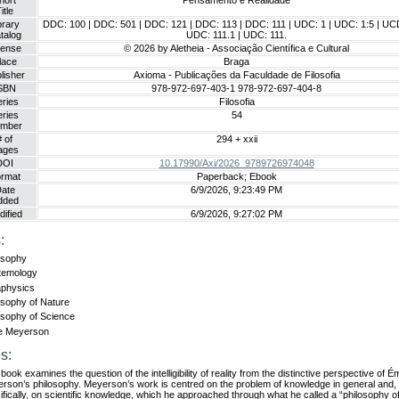
hort
Pensamento e Realidade
itle
brary
DDC: 100 | DDC: 501 | DDC: 121 | DDC: 113 | DDC: 111 | UDC: 1 | UDC: 1:5 | UCD
talog
UDC: 111.1 | UDC: 111.
cense
© 2026 by Aletheia - Associação Científica e Cultural
lace
Braga
lisher
Axioma - Publicações da Faculdade de Filosofia
SBN
978-972-697-403-1 978-972-697-404-8
ries
Filosofia
ries
54
mber
# of
294 + xxii
ages
DOI
10.17990/Axi/2026_9789726974048
rmat
Paperback; Ebook
ate
6/9/2026, 9:23:49 PM
dded
ified
6/9/2026, 9:27:02 PM
:
osophy
temology
physics
osophy of Nature
osophy of Science
e Meyerson
s:
book examines the question of the intelligibility of reality from the distinctive perspective of Ém
rson’s philosophy. Meyerson’s work is centred on the problem of knowledge in general and,
ifically, on scientific knowledge, which he approached through what he called a “philosophy of