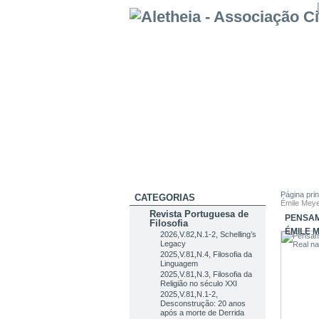
Página prin
CATEGORIAS
Émile Mey
Revista Portuguesa de
PENSAM
Filosofia
ÉMILE 
2026,V.82,N.1-2, Schelling’s
Legacy
2025,V.81,N.4, Filosofia da
Linguagem
2025,V.81,N.3, Filosofia da
Religião no século XXI
2025,V.81,N.1-2,
Desconstrução: 20 anos
após a morte de Derrida