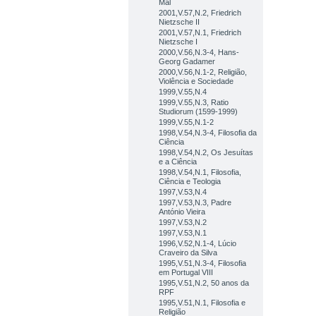
Mal
2001,V.57,N.2, Friedrich
Nietzsche II
2001,V.57,N.1, Friedrich
Nietzsche I
2000,V.56,N.3-4, Hans-
Georg Gadamer
2000,V.56,N.1-2, Religião,
Violência e Sociedade
1999,V.55,N.4
1999,V.55,N.3, Ratio
Studiorum (1599-1999)
1999,V.55,N.1-2
1998,V.54,N.3-4, Filosofia da
Ciência
1998,V.54,N.2, Os Jesuítas
e a Ciência
1998,V.54,N.1, Filosofia,
Ciência e Teologia
1997,V.53,N.4
1997,V.53,N.3, Padre
António Vieira
1997,V.53,N.2
1997,V.53,N.1
1996,V.52,N.1-4, Lúcio
Craveiro da Silva
1995,V.51,N.3-4, Filosofia
em Portugal VIII
1995,V.51,N.2, 50 anos da
RPF
1995,V.51,N.1, Filosofia e
Religião