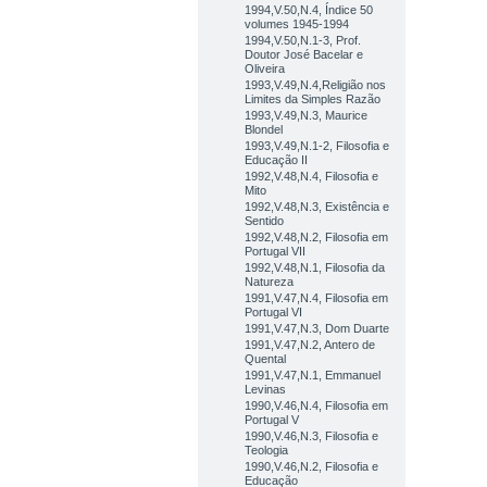
1994,V.50,N.4, Índice 50
volumes 1945-1994
1994,V.50,N.1-3, Prof.
Doutor José Bacelar e
Oliveira
1993,V.49,N.4,Religião nos
Limites da Simples Razão
1993,V.49,N.3, Maurice
Blondel
1993,V.49,N.1-2, Filosofia e
Educação II
1992,V.48,N.4, Filosofia e
Mito
1992,V.48,N.3, Existência e
Sentido
1992,V.48,N.2, Filosofia em
Portugal VII
1992,V.48,N.1, Filosofia da
Natureza
1991,V.47,N.4, Filosofia em
Portugal VI
1991,V.47,N.3, Dom Duarte
1991,V.47,N.2, Antero de
Quental
1991,V.47,N.1, Emmanuel
Levinas
1990,V.46,N.4, Filosofia em
Portugal V
1990,V.46,N.3, Filosofia e
Teologia
1990,V.46,N.2, Filosofia e
Educação