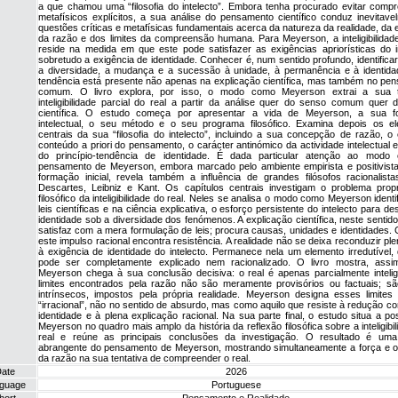
a que chamou uma “filosofia do intelecto”. Embora tenha procurado evitar comp
metafísicos explícitos, a sua análise do pensamento científico conduz inevitave
questões críticas e metafísicas fundamentais acerca da natureza da realidade, da 
da razão e dos limites da compreensão humana. Para Meyerson, a inteligibilidade
reside na medida em que este pode satisfazer as exigências apriorísticas do in
sobretudo a exigência de identidade. Conhecer é, num sentido profundo, identificar
a diversidade, a mudança e a sucessão à unidade, à permanência e à identida
tendência está presente não apenas na explicação científica, mas também no pe
comum. O livro explora, por isso, o modo como Meyerson extrai a sua 
inteligibilidade parcial do real a partir da análise quer do senso comum quer 
científica. O estudo começa por apresentar a vida de Meyerson, a sua f
intelectual, o seu método e o seu programa filosófico. Examina depois os e
centrais da sua “filosofia do intelecto”, incluindo a sua concepção de razão, o 
conteúdo a priori do pensamento, o carácter antinómico da actividade intelectual 
do princípio-tendência de identidade. É dada particular atenção ao mod
pensamento de Meyerson, embora marcado pelo ambiente empirista e positivist
formação inicial, revela também a influência de grandes filósofos racionalist
Descartes, Leibniz e Kant. Os capítulos centrais investigam o problema prop
filosófico da inteligibilidade do real. Neles se analisa o modo como Meyerson identi
leis científicas e na ciência explicativa, o esforço persistente do intelecto para de
identidade sob a diversidade dos fenómenos. A explicação científica, neste sentid
satisfaz com a mera formulação de leis; procura causas, unidades e identidades. 
este impulso racional encontra resistência. A realidade não se deixa reconduzir p
à exigência de identidade do intelecto. Permanece nela um elemento irredutível,
pode ser completamente explicado nem racionalizado. O livro mostra, ass
Meyerson chega à sua conclusão decisiva: o real é apenas parcialmente intelig
limites encontrados pela razão não são meramente provisórios ou factuais; são
intrínsecos, impostos pela própria realidade. Meyerson designa esses limite
“irracional”, não no sentido de absurdo, mas como aquilo que resiste à redução co
identidade e à plena explicação racional. Na sua parte final, o estudo situa a po
Meyerson no quadro mais amplo da história da reflexão filosófica sobre a inteligibi
real e reúne as principais conclusões da investigação. O resultado é uma
abrangente do pensamento de Meyerson, mostrando simultaneamente a força e os
da razão na sua tentativa de compreender o real.
ate
2026
guage
Portuguese