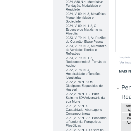
2024,V.80,N.4, Metafísica:
Fundação, Modalidade e
Realidade
2024, V. 80, N. 3, Metafísica:
Mente, Identidade e
Sociedade
2024, V. 80, N. 1-2, O
Espectro do Marxismo na
Filosofia
2023, V. 79, N. 4, As Razões
do Coração: Blaise Pascal
2023, V. 79, N. 3, A Natureza
da Verdade: Teorias e
Reflexões
Imprimir
2023, V. 79, N. 1-2,
Redescobrindo S. Tomás de
Ver ima
Aquino
2022, V. 78, N. 4,
MAIS 
Hospitalidade e Tensões
Identitárias
2022,V. 78,N. 3,Os
Discípulos Esquecidos de
Pen
Husserl
2022,V. 78,N. 1-2, Edith
Rea
Stein: no 80º Aniversário da
sua Morte
2021,V. 77,N. 4,
Ite
Causalidade: Abordagens
Au
Contemporâneas
B
2021,V. 77,N. 2-3, Pensando
Pr
a Pandemia: Perspetivas
Abs
Filosóficas
2021,V. 77,N. 1, O Bem na