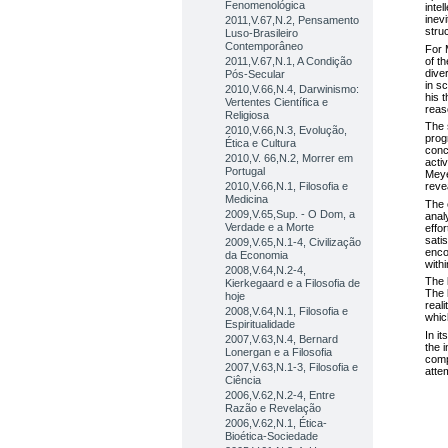
Fenomenológica
inte
inev
2011,V.67,N.2, Pensamento
stru
Luso-Brasileiro
Contemporâneo
For M
of th
2011,V.67,N.1, A Condição
dive
Pós-Secular
in s
2010,V.66,N.4, Darwinismo:
his t
Vertentes Científica e
reas
Religiosa
The 
2010,V.66,N.3, Evolução,
prog
Ética e Cultura
conc
2010,V. 66,N.2, Morrer em
activ
Portugal
Meye
2010,V.66,N.1, Filosofia e
reve
Medicina
The c
2009,V.65,Sup. - O Dom, a
anal
Verdade e a Morte
effor
satis
2009,V.65,N.1-4, Civilização
enco
da Economia
with
2008,V.64,N.2-4,
The 
Kierkegaard e a Filosofia de
The 
hoje
reali
2008,V.64,N.1, Filosofia e
which
Espiritualidade
In it
2007,V.63,N.4, Bernard
the i
Lonergan e a Filosofia
comp
2007,V.63,N.1-3, Filosofia e
atte
Ciência
2006,V.62,N.2-4, Entre
Razão e Revelação
2006,V.62,N.1, Ética-
Bioética-Sociedade