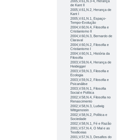
2005,V.61,N.3-4, Herança
de Kant II
2005,V.61,N.2, Herança de
Kant I
2005,V.61,N.1, Espaço-
Tempo-Evolução
2004,V.60,N.4, Filosofia e
Cristianismo II
2004,V.60,N.3, Bernardo de
Claraval
2004,V.60,N.2, Filosofia e
Cristianismo I
2004,V.60,N.1, História da
Filosofia
2003,V.59,N.4, Herança de
Heidegger
2003,V.59,N.3, Filosofia e
Ecologia
2003,V.59,N.2, Filosofia e
Psicanálise
2003,V.59,N.1, Filosofia
Social e Política
2002,V.58,N.4, Filosofia no
Renascimento
2002,V.58,N.3, Ludwig
Wittgenstein
2002,V.58,N.2, Política e
Sociedade
2002,V.58,N.1, Fé e Razão
2001,V.57,N.4, O Mal e as
Teodiceias
2001,V.57,N.3, Desafios do