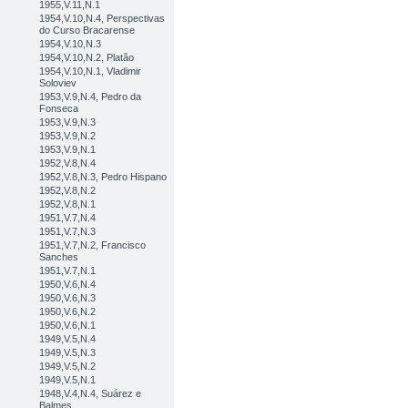
1955,V.11,N.1
1954,V.10,N.4, Perspectivas
do Curso Bracarense
1954,V.10,N.3
1954,V.10,N.2, Platão
1954,V.10,N.1, Vladimir
Soloviev
1953,V.9,N.4, Pedro da
Fonseca
1953,V.9,N.3
1953,V.9,N.2
1953,V.9,N.1
1952,V.8,N.4
1952,V.8,N.3, Pedro Hispano
1952,V.8,N.2
1952,V.8,N.1
1951,V.7,N.4
1951,V.7,N.3
1951,V.7,N.2, Francisco
Sanches
1951,V.7,N.1
1950,V.6,N.4
1950,V.6,N.3
1950,V.6,N.2
1950,V.6,N.1
1949,V.5,N.4
1949,V.5,N.3
1949,V.5,N.2
1949,V.5,N.1
1948,V.4,N.4, Suárez e
Balmes