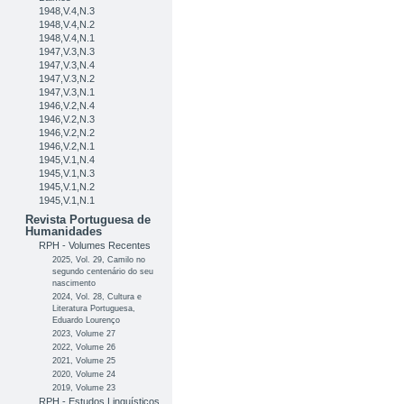
1948,V.4,N.3
1948,V.4,N.2
1948,V.4,N.1
1947,V.3,N.3
1947,V.3,N.4
1947,V.3,N.2
1947,V.3,N.1
1946,V.2,N.4
1946,V.2,N.3
1946,V.2,N.2
1946,V.2,N.1
1945,V.1,N.4
1945,V.1,N.3
1945,V.1,N.2
1945,V.1,N.1
Revista Portuguesa de
Humanidades
RPH - Volumes Recentes
2025, Vol. 29, Camilo no
segundo centenário do seu
nascimento
2024, Vol. 28, Cultura e
Literatura Portuguesa,
Eduardo Lourenço
2023, Volume 27
2022, Volume 26
2021, Volume 25
2020, Volume 24
2019, Volume 23
RPH - Estudos Linguísticos