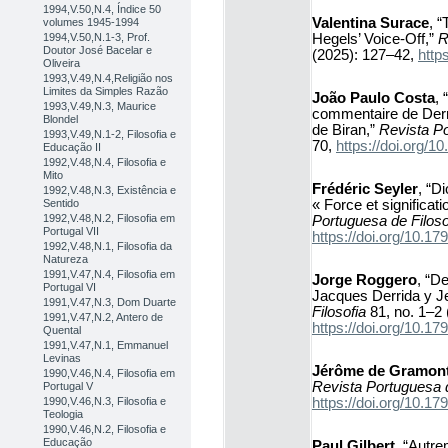
1994,V.50,N.4, Índice 50
Valentina Surace
, “
volumes 1945-1994
Hegels’ Voice-Off,”
R
1994,V.50,N.1-3, Prof.
Doutor José Bacelar e
(2025): 127–42,
http
Oliveira
1993,V.49,N.4,Religião nos
Limites da Simples Razão
João Paulo Costa
, 
1993,V.49,N.3, Maurice
commentaire de Derr
Blondel
de Biran,”
Revista Po
1993,V.49,N.1-2, Filosofia e
70,
https://doi.org
Educação II
1992,V.48,N.4, Filosofia e
Mito
Frédéric Seyler
, “D
1992,V.48,N.3, Existência e
« Force et significat
Sentido
1992,V.48,N.2, Filosofia em
Portuguesa de Filoso
Portugal VII
https://doi.org/10.
1992,V.48,N.1, Filosofia da
Natureza
1991,V.47,N.4, Filosofia em
Jorge Roggero
, “D
Portugal VI
Jacques Derrida y J
1991,V.47,N.3, Dom Duarte
Filosofia
81, no. 1–2 
1991,V.47,N.2, Antero de
https://doi.org/10.
Quental
1991,V.47,N.1, Emmanuel
Levinas
Jérôme de Gramon
1990,V.46,N.4, Filosofia em
Revista Portuguesa d
Portugal V
https://doi.org/10.
1990,V.46,N.3, Filosofia e
Teologia
1990,V.46,N.2, Filosofia e
Educação
Paul Gilbert
, “Autre