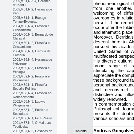
2005,V.61,N.3-4, Herança
phenomenological d
de Kant II
from one another.
2005,V.61,N.2, Herança de
welcoming of diffé
Kant I
overcomes in relatio
2005,V.61,N.1, Espaço-
Tempo-Evolução
herself. If the redu
2004,V.60,N.4, Filosofia e
occur after the foldi
Cristianismo II
and athematic place
2004,V.60,N.3, Bernardo de
Moreover, Derrida
Claraval
descent born in Alg
2004,V.60,N.2, Filosofia e
pursued his academi
Cristianismo I
United States of A
2004,V.60,N.1, História da
Filosofia
multifaceted perspec
2003,V.59,N.4, Herança de
His diverse cultura
Heidegger
broad range of soc
2003,V.59,N.3, Filosofia e
stimulating the cap
Ecologia
appreciate the complex
2003,V.59,N.2, Filosofia e
these background fac
Psicanálise
personal background 
2003,V.59,N.1, Filosofia
Social e Política
and deconstruct ap
2002,V.58,N.4, Filosofia no
distinctive and infl
Renascimento
widely renowned.
2002,V.58,N.3, Ludwig
In commemoration o
Wittgenstein
Philosophical Jour
2002,V.58,N.2, Política e
presents this doubl
Sociedade
various scholars and 
2002,V.58,N.1, Fé e Razão
2001,V.57,N.4, O Mal e as
Teodiceias
Andreas Gonçalves
2001,V.57,N.3, Desafios do
Contents