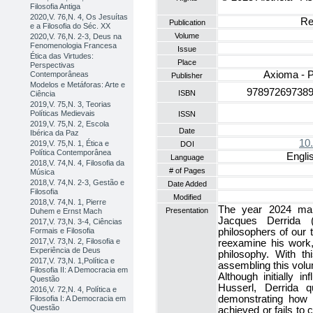
Filosofia Antiga
2020,V. 76,N. 4, Os Jesuítas
Re
Publication
e a Filosofia do Séc. XX
Volume
2020,V. 76,N. 2-3, Deus na
Fenomenologia Francesa
Issue
Ética das Virtudes:
Place
Perspectivas
Axioma - P
Contemporâneas
Publisher
Modelos e Metáforas: Arte e
978972697389
ISBN
Ciência
2019,V. 75,N. 3, Teorias
Políticas Medievais
ISSN
2019,V. 75,N. 2, Escola
Date
Ibérica da Paz
10
2019,V. 75,N. 1, Ética e
DOI
Política Contemporânea
Engli
Language
2018,V. 74,N. 4, Filosofia da
# of Pages
Música
2018,V. 74,N. 2-3, Gestão e
Date Added
Filosofia
Modified
2018,V. 74,N. 1, Pierre
The year 2024 mar
Presentation
Duhem e Ernst Mach
Jacques Derrida (
2017,V. 73,N. 3-4, Ciências
Formais e Filosofia
philosophers of our 
2017,V. 73,N. 2, Filosofia e
reexamine his work
Experiência de Deus
philosophy. With t
2017,V. 73,N. 1,Política e
assembling this volu
Filosofia II: A Democracia em
Although initially i
Questão
Husserl, Derrida 
2016,V. 72,N. 4, Política e
demonstrating how 
Filosofia I: A Democracia em
Questão
achieved or fails to