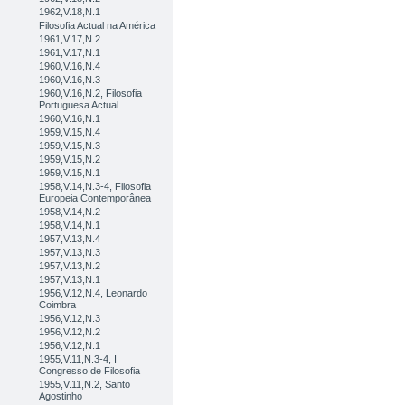
1962,V.18,N.1
Filosofia Actual na América
1961,V.17,N.2
1961,V.17,N.1
1960,V.16,N.4
1960,V.16,N.3
1960,V.16,N.2, Filosofia
Portuguesa Actual
1960,V.16,N.1
1959,V.15,N.4
1959,V.15,N.3
1959,V.15,N.2
1959,V.15,N.1
1958,V.14,N.3-4, Filosofia
Europeia Contemporânea
1958,V.14,N.2
1958,V.14,N.1
1957,V.13,N.4
1957,V.13,N.3
1957,V.13,N.2
1957,V.13,N.1
1956,V.12,N.4, Leonardo
Coimbra
1956,V.12,N.3
1956,V.12,N.2
1956,V.12,N.1
1955,V.11,N.3-4, I
Congresso de Filosofia
1955,V.11,N.2, Santo
Agostinho