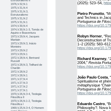
Estruturalismo II
(2025): 523–54,
http
1976,V.32,N.1
1975,V.31,N.4
1975,V.31,N.3,
Pietro Prunotto
, “M
Estruturalismo
and Technics in Jacq
1975,V.31,N.2
Portuguesa de Filoso
1975,V.31,N.1
https://doi.org/10.
1974,V.30,N.4
1974,V.30,N.1-3, Tomás de
Aquino e Boaventura
Robyn Horner
, “Re
1973,V.29,N.4, Jacques
Deconstruction of Tra
Maritain
1973,V.29,N.3, Inácio
1–2 (2025): 583–612
Monteiro
https://doi.org/10.
1973,V.29,N.2
1973,V.29,N.1
1972,V.28,N.4, Bertrand
Richard Kearney
, 
Russell
2004,”
Revista Portu
1972,V.28,N.3, Teilhard de
https://doi.org/10.
Chardin
1972,V.28,N.2
1972,V.28,N.1
João Paulo Costa
,
1971,V.27,N.4
Spiritualisme et phé
1971,V.27,N.3
métaphysique ‘Chaire
1971,V.27,N.2
Portuguesa de Filoso
1971,V.27,N.1
https://doi.org/10.
1970,V.26,N.3-4, Teologia
Filosófica II
1970,V.26,N.1-2, Teologia
Eduardo Castro
, “
Filosófica I
Philosophy?. Nova Io
1969,V.25,N.3-4, O Homem