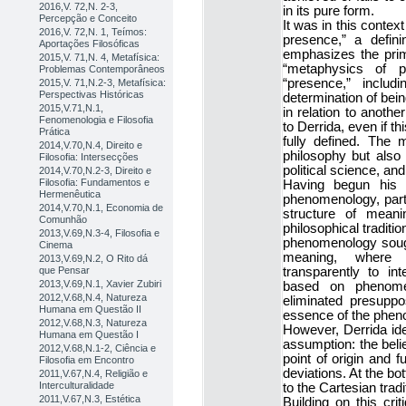
2016,V. 72,N. 2-3,
in its pure form.
Percepção e Conceito
It was in this contex
2016,V. 72,N. 1, Teímos:
presence,” a defini
Aportações Filosóficas
emphasizes the prim
2015,V. 71,N. 4, Metafísica:
“metaphysics of 
Problemas Contemporâneos
“presence,” inclu
2015,V. 71,N.2-3, Metafísica:
Perspectivas Históricas
determination of bei
2015,V.71,N.1,
in relation to anothe
Fenomenologia e Filosofia
to Derrida, even if t
Prática
fully defined. The
2014,V.70,N.4, Direito e
philosophy but also l
Filosofia: Intersecções
political science, an
2014,V.70,N.2-3, Direito e
Filosofia: Fundamentos e
Having begun his p
Hermenêutica
phenomenology, parti
2014,V.70,N.1, Economia de
structure of meani
Comunhão
philosophical traditi
2013,V.69,N.3-4, Filosofia e
phenomenology sough
Cinema
meaning, where 
2013,V.69,N.2, O Rito dá
que Pensar
transparently to i
2013,V.69,N.1, Xavier Zubiri
based on phenomeno
2012,V.68,N.4, Natureza
eliminated presuppo
Humana em Questão II
essence of the phe
2012,V.68,N.3, Natureza
However, Derrida ide
Humana em Questão I
assumption: the belie
2012,V.68,N.1-2, Ciência e
point of origin and f
Filosofia em Encontro
deviations. At the b
2011,V.67,N.4, Religião e
Interculturalidade
to the Cartesian tradi
2011,V.67,N.3, Estética
Building on this cri