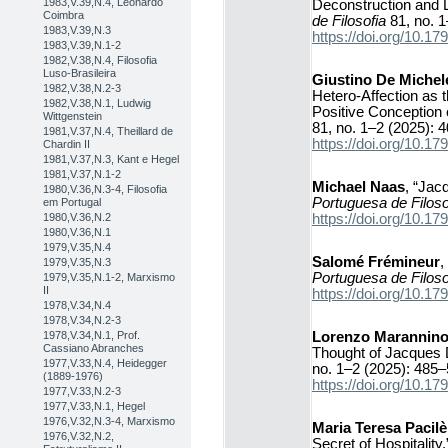
1983,V.39,N.4, Leonardo
Deconstruction and 
Coimbra
de Filosofia
81, no. 1
1983,V.39,N.3
https://doi.org/10.
1983,V.39,N.1-2
1982,V.38,N.4, Filosofia
Luso-Brasileira
Giustino De Michel
1982,V.38,N.2-3
Hetero-Affection as t
1982,V.38,N.1, Ludwig
Positive Conception o
Wittgenstein
81, no. 1–2 (2025): 
1981,V.37,N.4, Theillard de
https://doi.org/10.
Chardin II
1981,V.37,N.3, Kant e Hegel
1981,V.37,N.1-2
Michael Naas
, “Jac
1980,V.36,N.3-4, Filosofia
Portuguesa de Filoso
em Portugal
https://doi.org/10.
1980,V.36,N.2
1980,V.36,N.1
1979,V.35,N.4
Salomé Frémineur
,
1979,V.35,N.3
Portuguesa de Filoso
1979,V.35,N.1-2, Marxismo
II
https://doi.org/10.
1978,V.34,N.4
1978,V.34,N.2-3
Lorenzo Marannin
1978,V.34,N.1, Prof.
Cassiano Abranches
Thought of Jacques 
1977,V.33,N.4, Heidegger
no. 1–2 (2025): 485–
(1889-1976)
https://doi.org/10.
1977,V.33,N.2-3
1977,V.33,N.1, Hegel
1976,V.32,N.3-4, Marxismo
Maria Teresa Pacilè
1976,V.32,N.2,
Secret of Hospitality