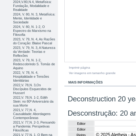
2024,V.80,N.4, Metafísica:
Fundação, Modalidade e
Realidade
2024, V. 80, N. 3, Metafísica:
Mente, Identidade e
Sociedade
2024, V. 80, N. 1-2, O
Espectro do Marxismo na
Filosofia
2023, V. 79, N. 4, As Razões
do Coração: Blaise Pascal
2023, V. 79, N. 3, A Natureza
da Verdade: Teorias e
Reflexões
2023, V. 79, N. 1-2,
Redescobrindo S. Tomás de
Imprimir página
Aquino
2022, V. 78, N. 4,
Ver imagens em tamanho grande
Hospitalidade e Tensões
Identitárias
MAIS INFORMAÇÕES
2022,V. 78,N. 3,Os
Discípulos Esquecidos de
Husserl
Deconstruction 20 yea
2022,V. 78,N. 1-2, Edith
Stein: no 80º Aniversário da
sua Morte
2021,V. 77,N. 4,
Desconstrução: 20 a
Causalidade: Abordagens
Contemporâneas
2021,V. 77,N. 2-3, Pensando
Editor
a Pandemia: Perspetivas
Editor
Filosóficas
© 2025 Aletheia - As
2021,V. 77,N. 1, O Bem na
Rights