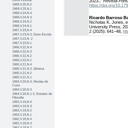
como Pessoa
2023.,”
Revista Portu
1969,V.25,N.2
https://doi.org/10.
1969,V.25,N.1
1968,V.24,N.4
Ricardo Barroso Ba
1968,V.24,N.3
1968,V.24,N.2
Nicholas K. Jones, 
1968,V.24,N.1
University Press, 20
1967,V.23,N.4
2 (2025): 641–48,
ht
1967,V.23,N.3, Duns Escoto
1967,V.23,N. 2
1967,V.23,N.1
1966,V.22,N.4
1966,V.22,N.3
1966,V.22,N.2
1966,V.22,N.1
1965,V.21,N.4
1965,V.21,N.3, Séneca
1965,V.21,N.2
1965,V.21,N.1
1964,V.20,N.4, Nicolau de
Cusa
1964,V.20,N.3
1964,V.20,N.1-2, Estudos de
Filosofia
1963,V.19,N.4
1963,V.19,N.3
1963,V.19,N.2
1963,V.19,N.1
1962,V.18,N.4
1962,V.18,N.3
1962,V.18,N.2