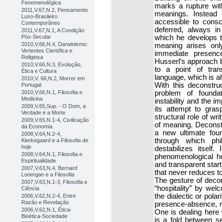
Fenomenológica
marks a rupture wit
2011,V.67,N.2, Pensamento
meanings. Instead o
Luso-Brasileiro
accessible to cons
Contemporâneo
deferred, always in
2011,V.67,N.1, A Condição
Pós-Secular
which he develops th
2010,V.66,N.4, Darwinismo:
meaning arises only
Vertentes Científica e
immediate presenc
Religiosa
Husserl’s approach 
2010,V.66,N.3, Evolução,
to a point of tran
Ética e Cultura
language, which is a
2010,V. 66,N.2, Morrer em
With this deconstruc
Portugal
2010,V.66,N.1, Filosofia e
problem of founda
Medicina
instability and the i
2009,V.65,Sup. - O Dom, a
its attempt to gras
Verdade e a Morte
structural role of writ
2009,V.65,N.1-4, Civilização
of meaning. Deconstr
da Economia
a new ultimate fou
2008,V.64,N.2-4,
through which phi
Kierkegaard e a Filosofia de
hoje
destabilizes itsel
2008,V.64,N.1, Filosofia e
phenomenological ho
Espiritualidade
and transparent start
2007,V.63,N.4, Bernard
that never reduces t
Lonergan e a Filosofia
The gesture of decon
2007,V.63,N.1-3, Filosofia e
“hospitality” by wel
Ciência
the dialectic or pol
2006,V.62,N.2-4, Entre
Razão e Revelação
presence-absence, ma
2006,V.62,N.1, Ética-
One is dealing here wi
Bioética-Sociedade
is a fold between se