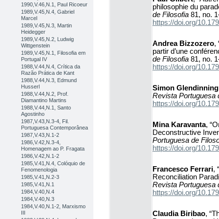
1990,V.46,N.1, Paul Ricoeur
philosophie du parad
1989,V.45,N.4, Gabriel
de Filosofia
81, no. 1
Marcel
https://doi.org/10.
1989,V.45,N.3, Martin
Heidegger
1989,V.45,N.2, Ludwig
Andrea Bizzozero
,
Wittgenstein
partir d’une confére
1989,V.45,N.1, Filosofia em
de Filosofia
81, no. 1
Portugal IV
https://doi.org/10.
1988,V.44,N.4, Crítica da
Razão Prática de Kant
1988,V.44,N.3, Edmund
Husserl
Simon Glendinning
1988,V.44,N.2, Prof.
Revista Portuguesa d
Diamantino Martins
https://doi.org/10.
1988,V.44,N.1, Santo
Agostinho
1987,V.43,N.3-4, Fil.
Mina Karavanta
, “O
Portuguesa Contemporânea
Deconstructive Invent
1987,V.43,N.1-2
Portuguesa de Filoso
1986,V.42,N.3-4,
https://doi.org/10.
Homenagem ao P. Fragata
1986,V.42,N.1-2
1985,V.41,N.4, Colóquio de
Francesco Ferrari
,
Fenomenologia
Reconciliation Parad
1985,V.41,N.2-3
Revista Portuguesa d
1985,V.41,N.1
https://doi.org/10.
1984,V.40,N.4
1984,V.40,N.3
1984,V.40,N.1-2, Marxismo
Claudia Biribao
, “T
III