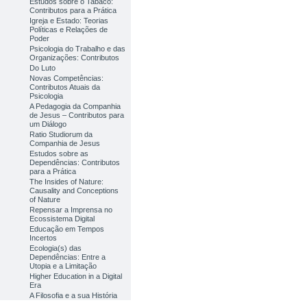
Estudos sobre o Tabaco:
Contributos para a Prática
Igreja e Estado: Teorias
Políticas e Relações de
Poder
Psicologia do Trabalho e das
Organizações: Contributos
Do Luto
Novas Competências:
Contributos Atuais da
Psicologia
A Pedagogia da Companhia
de Jesus – Contributos para
um Diálogo
Ratio Studiorum da
Companhia de Jesus
Estudos sobre as
Dependências: Contributos
para a Prática
The Insides of Nature:
Causality and Conceptions
of Nature
Repensar a Imprensa no
Ecossistema Digital
Educação em Tempos
Incertos
Ecologia(s) das
Dependências: Entre a
Utopia e a Limitação
Higher Education in a Digital
Era
A Filosofia e a sua História