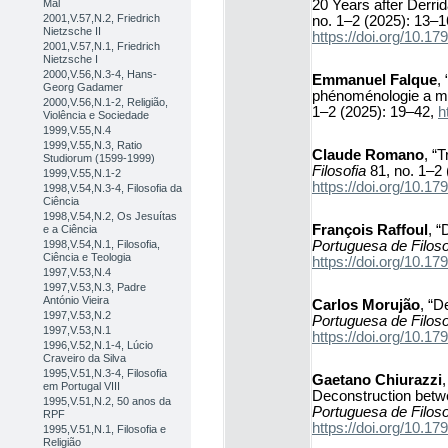
20 Years after Derri
Mal
2001,V.57,N.2, Friedrich
no. 1–2 (2025): 13–1
Nietzsche II
https://doi.org/10.
2001,V.57,N.1, Friedrich
Nietzsche I
2000,V.56,N.3-4, Hans-
Emmanuel Falque
,
Georg Gadamer
phénoménologie a m
2000,V.56,N.1-2, Religião,
1–2 (2025): 19–42,
h
Violência e Sociedade
1999,V.55,N.4
1999,V.55,N.3, Ratio
Claude Romano
, “
Studiorum (1599-1999)
Filosofia
81, no. 1–2 
1999,V.55,N.1-2
https://doi.org/10.
1998,V.54,N.3-4, Filosofia da
Ciência
1998,V.54,N.2, Os Jesuítas
François Raffoul
, “
e a Ciência
Portuguesa de Filoso
1998,V.54,N.1, Filosofia,
Ciência e Teologia
https://doi.org/10.
1997,V.53,N.4
1997,V.53,N.3, Padre
António Vieira
Carlos Morujão
, “D
1997,V.53,N.2
Portuguesa de Filoso
1997,V.53,N.1
https://doi.org/10.
1996,V.52,N.1-4, Lúcio
Craveiro da Silva
1995,V.51,N.3-4, Filosofia
Gaetano Chiurazzi
em Portugal VIII
Deconstruction betw
1995,V.51,N.2, 50 anos da
Portuguesa de Filoso
RPF
https://doi.org/10.
1995,V.51,N.1, Filosofia e
Religião