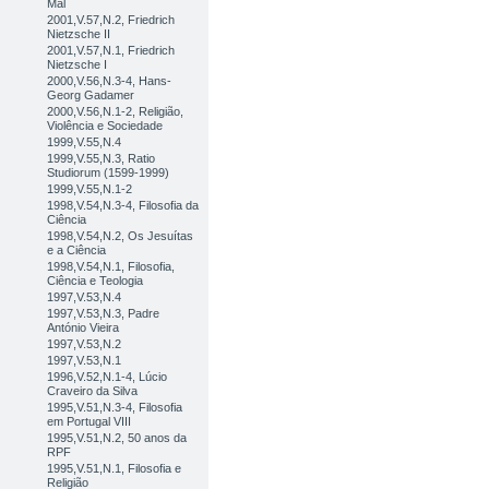
Mal
2001,V.57,N.2, Friedrich
Nietzsche II
2001,V.57,N.1, Friedrich
Nietzsche I
2000,V.56,N.3-4, Hans-
Georg Gadamer
2000,V.56,N.1-2, Religião,
Violência e Sociedade
1999,V.55,N.4
1999,V.55,N.3, Ratio
Studiorum (1599-1999)
1999,V.55,N.1-2
1998,V.54,N.3-4, Filosofia da
Ciência
1998,V.54,N.2, Os Jesuítas
e a Ciência
1998,V.54,N.1, Filosofia,
Ciência e Teologia
1997,V.53,N.4
1997,V.53,N.3, Padre
António Vieira
1997,V.53,N.2
1997,V.53,N.1
1996,V.52,N.1-4, Lúcio
Craveiro da Silva
1995,V.51,N.3-4, Filosofia
em Portugal VIII
1995,V.51,N.2, 50 anos da
RPF
1995,V.51,N.1, Filosofia e
Religião