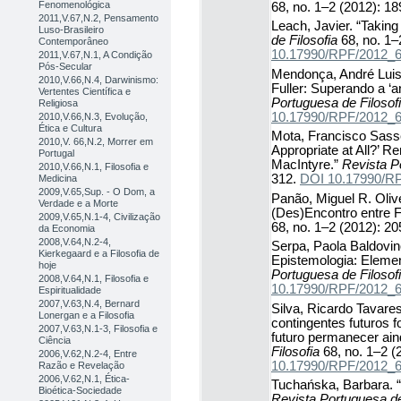
Fenomenológica
68, no. 1–2 (2012): 1
2011,V.67,N.2, Pensamento
Leach, Javier. “Takin
Luso-Brasileiro
de Filosofia
68, no. 1–
Contemporâneo
10.17990/RPF/2012_
2011,V.67,N.1, A Condição
Pós-Secular
Mendonça, André Luis 
2010,V.66,N.4, Darwinismo:
Fuller: Superando a ‘a
Vertentes Científica e
Portuguesa de Filosof
Religiosa
10.17990/RPF/2012_
2010,V.66,N.3, Evolução,
Ética e Cultura
Mota, Francisco Sasset
2010,V. 66,N.2, Morrer em
Appropriate at All?’ R
Portugal
MacIntyre.”
Revista P
2010,V.66,N.1, Filosofia e
312.
DOI 10.17990/R
Medicina
2009,V.65,Sup. - O Dom, a
Panão, Miguel R. Oliv
Verdade e a Morte
(Des)Encontro entre F
2009,V.65,N.1-4, Civilização
68, no. 1–2 (2012): 2
da Economia
2008,V.64,N.2-4,
Serpa, Paola Baldovino
Kierkegaard e a Filosofia de
Epistemologia: Eleme
hoje
Portuguesa de Filosof
2008,V.64,N.1, Filosofia e
10.17990/RPF/2012_
Espiritualidade
2007,V.63,N.4, Bernard
Silva, Ricardo Tavare
Lonergan e a Filosofia
contingentes futuros 
2007,V.63,N.1-3, Filosofia e
futuro permanecer ai
Ciência
Filosofia
68, no. 1–2 (
2006,V.62,N.2-4, Entre
10.17990/RPF/2012_
Razão e Revelação
2006,V.62,N.1, Ética-
Tuchańska, Barbara. 
Bioética-Sociedade
Revista Portuguesa de