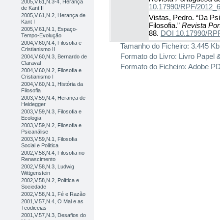
2005,V.61,N.3-4, Herança
10.17990/RPF/2012_
de Kant II
2005,V.61,N.2, Herança de
Vistas, Pedro. “Da Ps
Kant I
Filosofia.”
Revista Por
2005,V.61,N.1, Espaço-
88.
DOI 10.17990/RP
Tempo-Evolução
2004,V.60,N.4, Filosofia e
Tamanho do Ficheiro:
3.445 Kb
Cristianismo II
Formato do Livro:
Livro Papel 
2004,V.60,N.3, Bernardo de
Claraval
Formato do Ficheiro:
Adobe P
2004,V.60,N.2, Filosofia e
Cristianismo I
2004,V.60,N.1, História da
Filosofia
2003,V.59,N.4, Herança de
Heidegger
2003,V.59,N.3, Filosofia e
Ecologia
2003,V.59,N.2, Filosofia e
Psicanálise
2003,V.59,N.1, Filosofia
Social e Política
2002,V.58,N.4, Filosofia no
Renascimento
2002,V.58,N.3, Ludwig
Wittgenstein
2002,V.58,N.2, Política e
Sociedade
2002,V.58,N.1, Fé e Razão
2001,V.57,N.4, O Mal e as
Teodiceias
2001,V.57,N.3, Desafios do