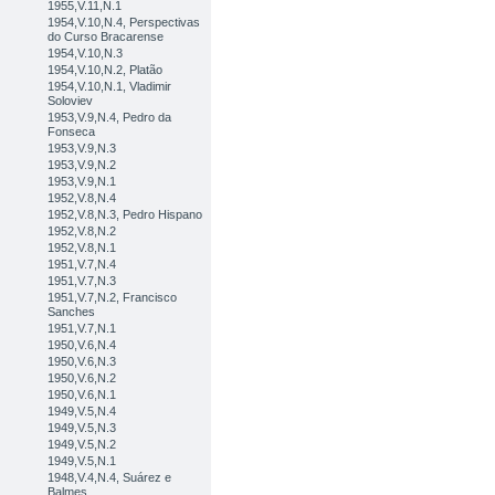
1955,V.11,N.1
1954,V.10,N.4, Perspectivas
do Curso Bracarense
1954,V.10,N.3
1954,V.10,N.2, Platão
1954,V.10,N.1, Vladimir
Soloviev
1953,V.9,N.4, Pedro da
Fonseca
1953,V.9,N.3
1953,V.9,N.2
1953,V.9,N.1
1952,V.8,N.4
1952,V.8,N.3, Pedro Hispano
1952,V.8,N.2
1952,V.8,N.1
1951,V.7,N.4
1951,V.7,N.3
1951,V.7,N.2, Francisco
Sanches
1951,V.7,N.1
1950,V.6,N.4
1950,V.6,N.3
1950,V.6,N.2
1950,V.6,N.1
1949,V.5,N.4
1949,V.5,N.3
1949,V.5,N.2
1949,V.5,N.1
1948,V.4,N.4, Suárez e
Balmes