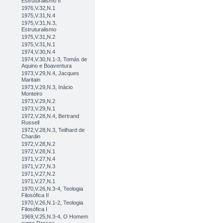
Estruturalismo II
1976,V.32,N.1
1975,V.31,N.4
1975,V.31,N.3,
Estruturalismo
1975,V.31,N.2
1975,V.31,N.1
1974,V.30,N.4
1974,V.30,N.1-3, Tomás de
Aquino e Boaventura
1973,V.29,N.4, Jacques
Maritain
1973,V.29,N.3, Inácio
Monteiro
1973,V.29,N.2
1973,V.29,N.1
1972,V.28,N.4, Bertrand
Russell
1972,V.28,N.3, Teilhard de
Chardin
1972,V.28,N.2
1972,V.28,N.1
1971,V.27,N.4
1971,V.27,N.3
1971,V.27,N.2
1971,V.27,N.1
1970,V.26,N.3-4, Teologia
Filosófica II
1970,V.26,N.1-2, Teologia
Filosófica I
1969,V.25,N.3-4, O Homem