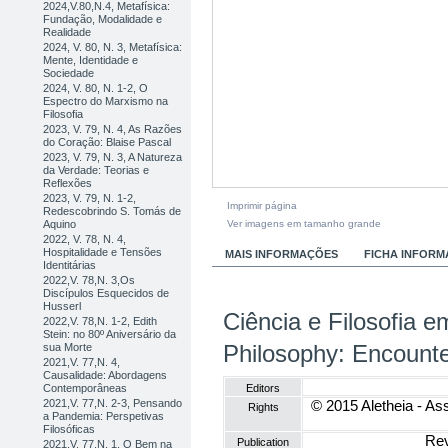
2024,V.80,N.4, Metafísica:
Fundação, Modalidade e
Realidade
2024, V. 80, N. 3, Metafísica:
Mente, Identidade e
Sociedade
2024, V. 80, N. 1-2, O
Espectro do Marxismo na
Filosofia
2023, V. 79, N. 4, As Razões
do Coração: Blaise Pascal
2023, V. 79, N. 3, A Natureza
da Verdade: Teorias e
Reflexões
2023, V. 79, N. 1-2,
Imprimir página
Redescobrindo S. Tomás de
Ver imagens em tamanho grande
Aquino
2022, V. 78, N. 4,
Hospitalidade e Tensões
MAIS INFORMAÇÕES
FICHA INFORM
Identitárias
2022,V. 78,N. 3,Os
Discípulos Esquecidos de
Husserl
Ciência e Filosofia 
2022,V. 78,N. 1-2, Edith
Stein: no 80º Aniversário da
Philosophy: Encount
sua Morte
2021,V. 77,N. 4,
Causalidade: Abordagens
Editors
Contemporâneas
2021,V. 77,N. 2-3, Pensando
© 2015 Aletheia - Ass
Rights
a Pandemia: Perspetivas
Filosóficas
Rev
Publication
2021,V. 77,N. 1, O Bem na