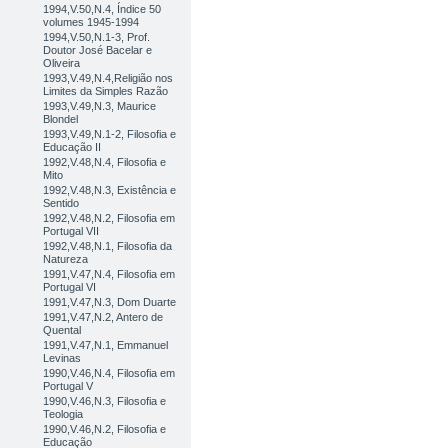
1994,V.50,N.4, Índice 50
volumes 1945-1994
1994,V.50,N.1-3, Prof.
Doutor José Bacelar e
Oliveira
1993,V.49,N.4,Religião nos
Limites da Simples Razão
1993,V.49,N.3, Maurice
Blondel
1993,V.49,N.1-2, Filosofia e
Educação II
1992,V.48,N.4, Filosofia e
Mito
1992,V.48,N.3, Existência e
Sentido
1992,V.48,N.2, Filosofia em
Portugal VII
1992,V.48,N.1, Filosofia da
Natureza
1991,V.47,N.4, Filosofia em
Portugal VI
1991,V.47,N.3, Dom Duarte
1991,V.47,N.2, Antero de
Quental
1991,V.47,N.1, Emmanuel
Levinas
1990,V.46,N.4, Filosofia em
Portugal V
1990,V.46,N.3, Filosofia e
Teologia
1990,V.46,N.2, Filosofia e
Educação