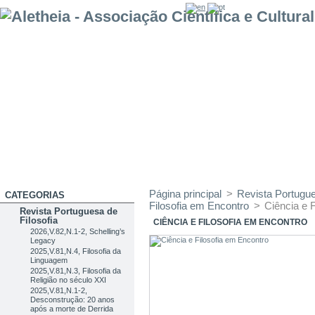
Página principal
>
Revista Portugue
CATEGORIAS
Filosofia em Encontro
>
Ciência e 
Revista Portuguesa de
Filosofia
CIÊNCIA E FILOSOFIA EM ENCONTRO
2026,V.82,N.1-2, Schelling’s
Legacy
2025,V.81,N.4, Filosofia da
Linguagem
2025,V.81,N.3, Filosofia da
Religião no século XXI
2025,V.81,N.1-2,
Desconstrução: 20 anos
após a morte de Derrida