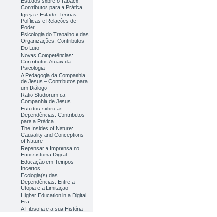
Estudos sobre o Tabaco:
Contributos para a Prática
Igreja e Estado: Teorias
Políticas e Relações de
Poder
Psicologia do Trabalho e das
Organizações: Contributos
Do Luto
Novas Competências:
Contributos Atuais da
Psicologia
A Pedagogia da Companhia
de Jesus – Contributos para
um Diálogo
Ratio Studiorum da
Companhia de Jesus
Estudos sobre as
Dependências: Contributos
para a Prática
The Insides of Nature:
Causality and Conceptions
of Nature
Repensar a Imprensa no
Ecossistema Digital
Educação em Tempos
Incertos
Ecologia(s) das
Dependências: Entre a
Utopia e a Limitação
Higher Education in a Digital
Era
A Filosofia e a sua História