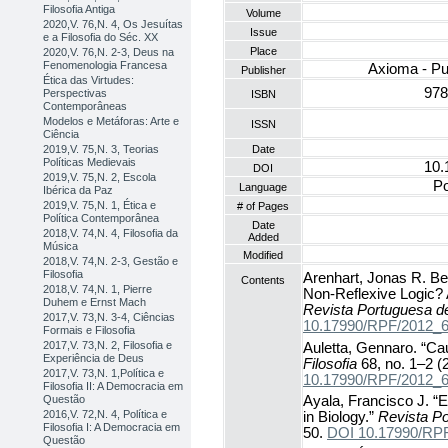
Filosofia Antiga
Volume
2020,V. 76,N. 4, Os Jesuítas
Issue
e a Filosofia do Séc. XX
Place
2020,V. 76,N. 2-3, Deus na
Fenomenologia Francesa
Axioma - Pu
Publisher
Ética das Virtudes:
978
Perspectivas
ISBN
Contemporâneas
Modelos e Metáforas: Arte e
ISSN
Ciência
Date
2019,V. 75,N. 3, Teorias
Políticas Medievais
10.
DOI
2019,V. 75,N. 2, Escola
Po
Language
Ibérica da Paz
2019,V. 75,N. 1, Ética e
# of Pages
Política Contemporânea
Date
2018,V. 74,N. 4, Filosofia da
Added
Música
Modified
2018,V. 74,N. 2-3, Gestão e
Filosofia
Arenhart, Jonas R. Be
Contents
2018,V. 74,N. 1, Pierre
Non-Reflexive Logic? 
Duhem e Ernst Mach
Revista Portuguesa de
2017,V. 73,N. 3-4, Ciências
10.17990/RPF/2012_
Formais e Filosofia
2017,V. 73,N. 2, Filosofia e
Auletta, Gennaro. “C
Experiência de Deus
Filosofia
68, no. 1–2 (
2017,V. 73,N. 1,Política e
10.17990/RPF/2012_
Filosofia II: A Democracia em
Questão
Ayala, Francisco J. “E
2016,V. 72,N. 4, Política e
in Biology.”
Revista Po
Filosofia I: A Democracia em
50.
DOI 10.17990/RP
Questão