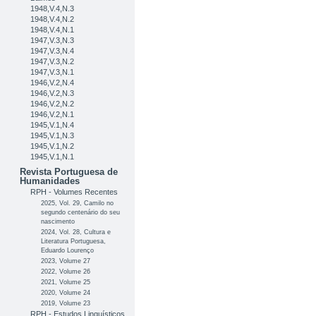
1948,V.4,N.3
1948,V.4,N.2
1948,V.4,N.1
1947,V.3,N.3
1947,V.3,N.4
1947,V.3,N.2
1947,V.3,N.1
1946,V.2,N.4
1946,V.2,N.3
1946,V.2,N.2
1946,V.2,N.1
1945,V.1,N.4
1945,V.1,N.3
1945,V.1,N.2
1945,V.1,N.1
Revista Portuguesa de
Humanidades
RPH - Volumes Recentes
2025, Vol. 29, Camilo no
segundo centenário do seu
nascimento
2024, Vol. 28, Cultura e
Literatura Portuguesa,
Eduardo Lourenço
2023, Volume 27
2022, Volume 26
2021, Volume 25
2020, Volume 24
2019, Volume 23
RPH - Estudos Linguísticos