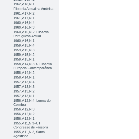
1962,V.18,N.1
Filosofia Actual na América
1961,V.17,N.2
1961,V.17,N.1
1960,V.16,N.4
1960,V.16,N.3
1960,V.16,N.2, Filosofia
Portuguesa Actual
1960,V.16,N.1
1959,V.15,N.4
1959,V.15,N.3
1959,V.15,N.2
1959,V.15,N.1
1958,V.14,N.3-4, Filosofia
Europeia Contemporânea
1958,V.14,N.2
1958,V.14,N.1
1957,V.13,N.4
1957,V.13,N.3
1957,V.13,N.2
1957,V.13,N.1
1956,V.12,N.4, Leonardo
Coimbra
1956,V.12,N.3
1956,V.12,N.2
1956,V.12,N.1
1955,V.11,N.3-4, I
Congresso de Filosofia
1955,V.11,N.2, Santo
Agostinho