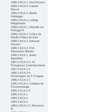
1990,V.46,N.1, Paul Ricoeur
1989,V.45,N.4, Gabriel
Marcel
1989,V.45,N.3, Martin
Heidegger
1989,V.45,N.2, Ludwig
Wittgenstein
1989,V.45,N.1, Filosofia em
Portugal IV
1988,V.44,N.4, Crítica da
Razão Prática de Kant
1988,V.44,N.3, Edmund
Husserl
1988,V.44,N.2, Prof.
Diamantino Martins
1988,V.44,N.1, Santo
Agostinho
1987,V.43,N.3-4, Fil.
Portuguesa Contemporânea
1987,V.43,N.1-2
1986,V.42,N.3-4,
Homenagem ao P. Fragata
1986,V.42,N.1-2
1985,V.41,N.4, Colóquio de
Fenomenologia
1985,V.41,N.2-3
1985,V.41,N.1
1984,V.40,N.4
1984,V.40,N.3
1984,V.40,N.1-2, Marxismo
III