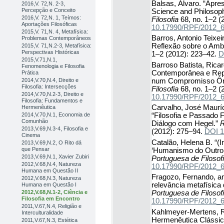
Balsas, Álvaro. “Apre
2016,V. 72,N. 2-3,
Percepção e Conceito
Science and Philosop
2016,V. 72,N. 1, Teímos:
Filosofia
68, no. 1–2 (
Aportações Filosóficas
10.17990/RPF/2012_
2015,V. 71,N. 4, Metafísica:
Barros, Antonio Teixei
Problemas Contemporâneos
Reflexão sobre o Amb
2015,V. 71,N.2-3, Metafísica:
Perspectivas Históricas
1–2 (2012): 223–42.
D
2015,V.71,N.1,
Barroso Batista, Ricard
Fenomenologia e Filosofia
Contemporânea e Repo
Prática
num Compromisso Ônt
2014,V.70,N.4, Direito e
Filosofia: Intersecções
Filosofia
68, no. 1–2 (
2014,V.70,N.2-3, Direito e
10.17990/RPF/2012_
Filosofia: Fundamentos e
Carvalho, José Mauríc
Hermenêutica
2014,V.70,N.1, Economia de
“Filosofia e Passado 
Comunhão
Diálogo com Hegel.”
R
2013,V.69,N.3-4, Filosofia e
(2012): 275–94.
DOI 1
Cinema
Catalão, Helena B. “
2013,V.69,N.2, O Rito dá
que Pensar
‘Humanismo do Outro
2013,V.69,N.1, Xavier Zubiri
Portuguesa de Filosof
2012,V.68,N.4, Natureza
10.17990/RPF/2012_
Humana em Questão II
Fragozo, Fernando, an
2012,V.68,N.3, Natureza
relevância metafísica 
Humana em Questão I
2012,V.68,N.1-2, Ciência e
Portuguesa de Filosof
Filosofia em Encontro
10.17990/RPF/2012_
2011,V.67,N.4, Religião e
Kahlmeyer-Mertens, Ro
Interculturalidade
Hermenêutica Clássica
2011,V.67,N.3, Estética