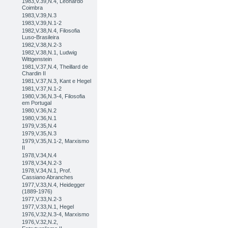
1983,V.39,N.4, Leonardo
Coimbra
1983,V.39,N.3
1983,V.39,N.1-2
1982,V.38,N.4, Filosofia
Luso-Brasileira
1982,V.38,N.2-3
1982,V.38,N.1, Ludwig
Wittgenstein
1981,V.37,N.4, Theillard de
Chardin II
1981,V.37,N.3, Kant e Hegel
1981,V.37,N.1-2
1980,V.36,N.3-4, Filosofia
em Portugal
1980,V.36,N.2
1980,V.36,N.1
1979,V.35,N.4
1979,V.35,N.3
1979,V.35,N.1-2, Marxismo
II
1978,V.34,N.4
1978,V.34,N.2-3
1978,V.34,N.1, Prof.
Cassiano Abranches
1977,V.33,N.4, Heidegger
(1889-1976)
1977,V.33,N.2-3
1977,V.33,N.1, Hegel
1976,V.32,N.3-4, Marxismo
1976,V.32,N.2,