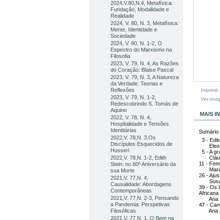
2024,V.80,N.4, Metafísica:
Fundação, Modalidade e
Realidade
2024, V. 80, N. 3, Metafísica:
Mente, Identidade e
Sociedade
2024, V. 80, N. 1-2, O
Espectro do Marxismo na
Filosofia
2023, V. 79, N. 4, As Razões
do Coração: Blaise Pascal
2023, V. 79, N. 3, A Natureza
da Verdade: Teorias e
Reflexões
Imprimir
2023, V. 79, N. 1-2,
Ver ima
Redescobrindo S. Tomás de
Aquino
MAIS 
2022, V. 78, N. 4,
Hospitalidade e Tensões
Identitárias
Sumário
2022,V. 78,N. 3,Os
3 - Edito
Discípulos Esquecidos de
Eleono
Husserl
5 - A gr
2022,V. 78,N. 1-2, Edith
Cláudi
11 - Fem
Stein: no 80º Aniversário da
Maria A
sua Morte
26 - Aju
2021,V. 77,N. 4,
Susana 
Causalidade: Abordagens
39 - Os 
Contemporâneas
Africana
2021,V. 77,N. 2-3, Pensando
Ana Luí
a Pandemia: Perspetivas
47 - Can
Filosóficas
Ana Luí
2021,V. 77,N. 1, O Bem na