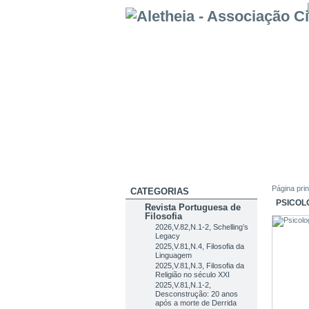
Página prin
CATEGORIAS
PSICOLO
Revista Portuguesa de
Filosofia
2026,V.82,N.1-2, Schelling’s
Legacy
2025,V.81,N.4, Filosofia da
Linguagem
2025,V.81,N.3, Filosofia da
Religião no século XXI
2025,V.81,N.1-2,
Desconstrução: 20 anos
após a morte de Derrida