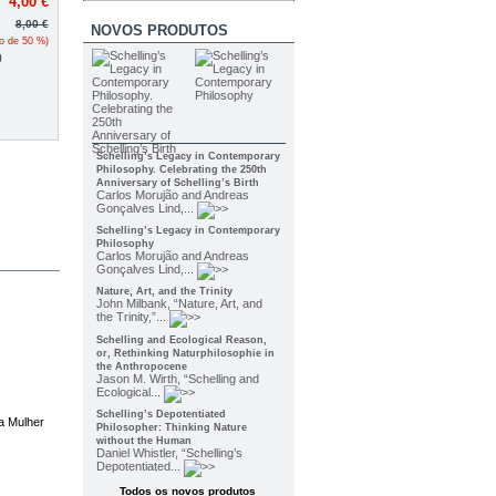
4,00 €
8,00 €
NOVOS PRODUTOS
to de
50
%)
0
Schelling’s Legacy in Contemporary
Philosophy. Celebrating the 250th
Anniversary of Schelling’s Birth
Carlos Morujão and Andreas
Gonçalves Lind,...
Schelling’s Legacy in Contemporary
Philosophy
Carlos Morujão and Andreas
Gonçalves Lind,...
Nature, Art, and the Trinity
John Milbank, “Nature, Art, and
the Trinity,”...
Schelling and Ecological Reason,
or, Rethinking Naturphilosophie in
the Anthropocene
Jason M. Wirth, “Schelling and
Ecological...
Schelling’s Depotentiated
a Mulher
Philosopher: Thinking Nature
without the Human
Daniel Whistler, “Schelling’s
Depotentiated...
Todos os novos produtos