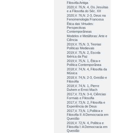
Filosofia Antiga
2020,V. 76,N. 4, Os Jesuítas
e a Filosofia do Séc. XX
2020,V. 76,N. 2-3, Deus na
Fenomenologia Francesa
Ética das Virtudes:
Perspectivas
Contemporâneas
Modelos e Metáforas: Arte e
Ciência
2019,V. 75,N. 3, Teorias
Políticas Medievais
2019,V. 75,N. 2, Escola
Ibérica da Paz
2019,V. 75,N. 1, Ética e
Política Contemporânea
2018,V. 74,N. 4, Filosofia da
Música
2018,V. 74,N. 2-3, Gestão e
Filosofia
2018,V. 74,N. 1, Pierre
Duhem e Ernst Mach
2017,V. 73,N. 3-4, Ciências
Formais e Filosofia
2017,V. 73,N. 2, Filosofia e
Experiência de Deus
2017,V. 73,N. 1,Política e
Filosofia II: A Democracia em
Questão
2016,V. 72,N. 4, Política e
Filosofia I: A Democracia em
Questão