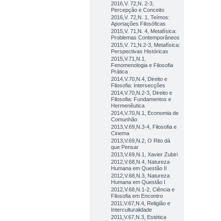
2016,V. 72,N. 2-3,
Percepção e Conceito
2016,V. 72,N. 1, Teímos:
Aportações Filosóficas
2015,V. 71,N. 4, Metafísica:
Problemas Contemporâneos
2015,V. 71,N.2-3, Metafísica:
Perspectivas Históricas
2015,V.71,N.1,
Fenomenologia e Filosofia
Prática
2014,V.70,N.4, Direito e
Filosofia: Intersecções
2014,V.70,N.2-3, Direito e
Filosofia: Fundamentos e
Hermenêutica
2014,V.70,N.1, Economia de
Comunhão
2013,V.69,N.3-4, Filosofia e
Cinema
2013,V.69,N.2, O Rito dá
que Pensar
2013,V.69,N.1, Xavier Zubiri
2012,V.68,N.4, Natureza
Humana em Questão II
2012,V.68,N.3, Natureza
Humana em Questão I
2012,V.68,N.1-2, Ciência e
Filosofia em Encontro
2011,V.67,N.4, Religião e
Interculturalidade
2011,V.67,N.3, Estética