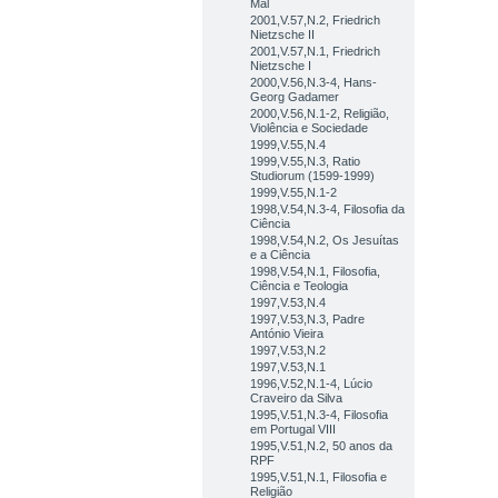
Mal
2001,V.57,N.2, Friedrich
Nietzsche II
2001,V.57,N.1, Friedrich
Nietzsche I
2000,V.56,N.3-4, Hans-
Georg Gadamer
2000,V.56,N.1-2, Religião,
Violência e Sociedade
1999,V.55,N.4
1999,V.55,N.3, Ratio
Studiorum (1599-1999)
1999,V.55,N.1-2
1998,V.54,N.3-4, Filosofia da
Ciência
1998,V.54,N.2, Os Jesuítas
e a Ciência
1998,V.54,N.1, Filosofia,
Ciência e Teologia
1997,V.53,N.4
1997,V.53,N.3, Padre
António Vieira
1997,V.53,N.2
1997,V.53,N.1
1996,V.52,N.1-4, Lúcio
Craveiro da Silva
1995,V.51,N.3-4, Filosofia
em Portugal VIII
1995,V.51,N.2, 50 anos da
RPF
1995,V.51,N.1, Filosofia e
Religião