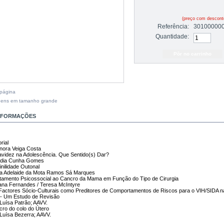
(preço com descon
Referência:
30100000
Quantidade:
 página
gens em tamanho grande
INFORMAÇÕES
rial
ra Veiga Costa
avidez na Adolescência. Que Sentido(s) Dar?
a Cunha Gomes
inilidade Outonal
delaide da Mota Ramos Sá Marques
stamento Psicossocial ao Cancro da Mama em Função do Tipo de Cirurgia
Fernandes / Teresa McIntyre
Factores Sócio-Culturais como Preditores de Comportamentos de Riscos para o VIH/SIDA n
 - Um Estudo de Revisão
sa Patrão; AAVV.
cro do colo do Útero
sa Bezerra; AAVV.