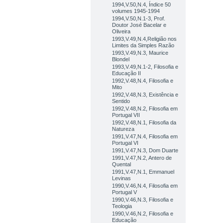
1994,V.50,N.4, Índice 50
volumes 1945-1994
1994,V.50,N.1-3, Prof.
Doutor José Bacelar e
Oliveira
1993,V.49,N.4,Religião nos
Limites da Simples Razão
1993,V.49,N.3, Maurice
Blondel
1993,V.49,N.1-2, Filosofia e
Educação II
1992,V.48,N.4, Filosofia e
Mito
1992,V.48,N.3, Existência e
Sentido
1992,V.48,N.2, Filosofia em
Portugal VII
1992,V.48,N.1, Filosofia da
Natureza
1991,V.47,N.4, Filosofia em
Portugal VI
1991,V.47,N.3, Dom Duarte
1991,V.47,N.2, Antero de
Quental
1991,V.47,N.1, Emmanuel
Levinas
1990,V.46,N.4, Filosofia em
Portugal V
1990,V.46,N.3, Filosofia e
Teologia
1990,V.46,N.2, Filosofia e
Educação