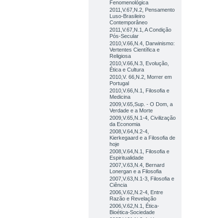
Fenomenológica
2011,V.67,N.2, Pensamento
Luso-Brasileiro
Contemporâneo
2011,V.67,N.1, A Condição
Pós-Secular
2010,V.66,N.4, Darwinismo:
Vertentes Científica e
Religiosa
2010,V.66,N.3, Evolução,
Ética e Cultura
2010,V. 66,N.2, Morrer em
Portugal
2010,V.66,N.1, Filosofia e
Medicina
2009,V.65,Sup. - O Dom, a
Verdade e a Morte
2009,V.65,N.1-4, Civilização
da Economia
2008,V.64,N.2-4,
Kierkegaard e a Filosofia de
hoje
2008,V.64,N.1, Filosofia e
Espiritualidade
2007,V.63,N.4, Bernard
Lonergan e a Filosofia
2007,V.63,N.1-3, Filosofia e
Ciência
2006,V.62,N.2-4, Entre
Razão e Revelação
2006,V.62,N.1, Ética-
Bioética-Sociedade