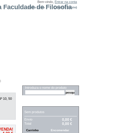
Bem-vindo,
Entrar na conta
Minha conta
Carrinho:
(vazio)
0
PESQUISA
Introduza o nome do produto
º 10, 50
CARRINHO
Sem produtos
Envio
0,00 €
Total
0,00 €
VENDA!
Carrinho
Encomendar