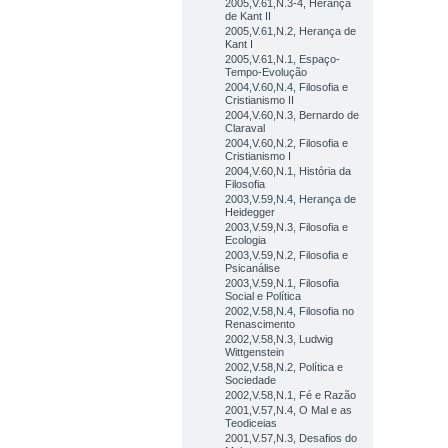
2005,V.61,N.3-4, Herança
de Kant II
2005,V.61,N.2, Herança de
Kant I
2005,V.61,N.1, Espaço-
Tempo-Evolução
2004,V.60,N.4, Filosofia e
Cristianismo II
2004,V.60,N.3, Bernardo de
Claraval
2004,V.60,N.2, Filosofia e
Cristianismo I
2004,V.60,N.1, História da
Filosofia
2003,V.59,N.4, Herança de
Heidegger
2003,V.59,N.3, Filosofia e
Ecologia
2003,V.59,N.2, Filosofia e
Psicanálise
2003,V.59,N.1, Filosofia
Social e Política
2002,V.58,N.4, Filosofia no
Renascimento
2002,V.58,N.3, Ludwig
Wittgenstein
2002,V.58,N.2, Política e
Sociedade
2002,V.58,N.1, Fé e Razão
2001,V.57,N.4, O Mal e as
Teodiceias
2001,V.57,N.3, Desafios do