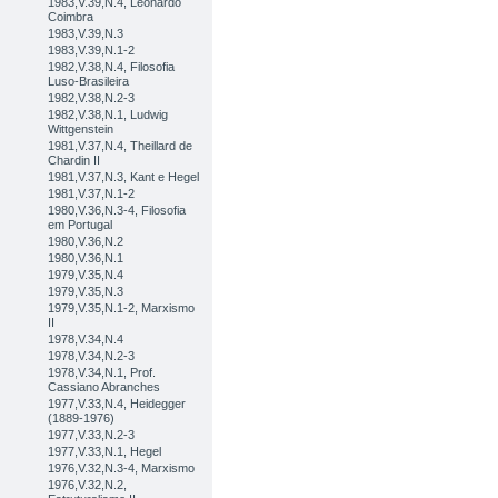
1983,V.39,N.4, Leonardo
Coimbra
1983,V.39,N.3
1983,V.39,N.1-2
1982,V.38,N.4, Filosofia
Luso-Brasileira
1982,V.38,N.2-3
1982,V.38,N.1, Ludwig
Wittgenstein
1981,V.37,N.4, Theillard de
Chardin II
1981,V.37,N.3, Kant e Hegel
1981,V.37,N.1-2
1980,V.36,N.3-4, Filosofia
em Portugal
1980,V.36,N.2
1980,V.36,N.1
1979,V.35,N.4
1979,V.35,N.3
1979,V.35,N.1-2, Marxismo
II
1978,V.34,N.4
1978,V.34,N.2-3
1978,V.34,N.1, Prof.
Cassiano Abranches
1977,V.33,N.4, Heidegger
(1889-1976)
1977,V.33,N.2-3
1977,V.33,N.1, Hegel
1976,V.32,N.3-4, Marxismo
1976,V.32,N.2,