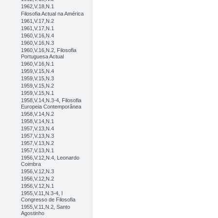
1962,V.18,N.1
Filosofia Actual na América
1961,V.17,N.2
1961,V.17,N.1
1960,V.16,N.4
1960,V.16,N.3
1960,V.16,N.2, Filosofia
Portuguesa Actual
1960,V.16,N.1
1959,V.15,N.4
1959,V.15,N.3
1959,V.15,N.2
1959,V.15,N.1
1958,V.14,N.3-4, Filosofia
Europeia Contemporânea
1958,V.14,N.2
1958,V.14,N.1
1957,V.13,N.4
1957,V.13,N.3
1957,V.13,N.2
1957,V.13,N.1
1956,V.12,N.4, Leonardo
Coimbra
1956,V.12,N.3
1956,V.12,N.2
1956,V.12,N.1
1955,V.11,N.3-4, I
Congresso de Filosofia
1955,V.11,N.2, Santo
Agostinho