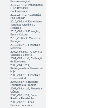
Fenomenológica
2011,V.67,N.2, Pensamento
Luso-Brasileiro
Contemporâneo
2011,V.67,N.1, A Condição
Pós-Secular
2010,V.66,N.4, Darwinismo:
Vertentes Científica e
Religiosa
2010,V.66,N.3, Evolução,
Ética e Cultura
2010,V. 66,N.2, Morrer em
Portugal
2010,V.66,N.1, Filosofia e
Medicina
2009,V.65,Sup. - O Dom, a
Verdade e a Morte
2009,V.65,N.1-4, Civilização
da Economia
2008,V.64,N.2-4,
Kierkegaard e a Filosofia de
hoje
2008,V.64,N.1, Filosofia e
Espiritualidade
2007,V.63,N.4, Bernard
Lonergan e a Filosofia
2007,V.63,N.1-3, Filosofia e
Ciência
2006,V.62,N.2-4, Entre
Razão e Revelação
2006,V.62,N.1, Ética-
Bioética-Sociedade