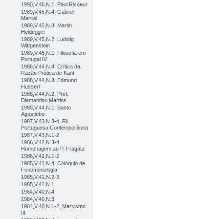
1990,V.46,N.1, Paul Ricoeur
1989,V.45,N.4, Gabriel
Marcel
1989,V.45,N.3, Martin
Heidegger
1989,V.45,N.2, Ludwig
Wittgenstein
1989,V.45,N.1, Filosofia em
Portugal IV
1988,V.44,N.4, Crítica da
Razão Prática de Kant
1988,V.44,N.3, Edmund
Husserl
1988,V.44,N.2, Prof.
Diamantino Martins
1988,V.44,N.1, Santo
Agostinho
1987,V.43,N.3-4, Fil.
Portuguesa Contemporânea
1987,V.43,N.1-2
1986,V.42,N.3-4,
Homenagem ao P. Fragata
1986,V.42,N.1-2
1985,V.41,N.4, Colóquio de
Fenomenologia
1985,V.41,N.2-3
1985,V.41,N.1
1984,V.40,N.4
1984,V.40,N.3
1984,V.40,N.1-2, Marxismo
III