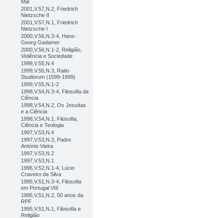
Mal
2001,V.57,N.2, Friedrich
Nietzsche II
2001,V.57,N.1, Friedrich
Nietzsche I
2000,V.56,N.3-4, Hans-
Georg Gadamer
2000,V.56,N.1-2, Religião,
Violência e Sociedade
1999,V.55,N.4
1999,V.55,N.3, Ratio
Studiorum (1599-1999)
1999,V.55,N.1-2
1998,V.54,N.3-4, Filosofia da
Ciência
1998,V.54,N.2, Os Jesuítas
e a Ciência
1998,V.54,N.1, Filosofia,
Ciência e Teologia
1997,V.53,N.4
1997,V.53,N.3, Padre
António Vieira
1997,V.53,N.2
1997,V.53,N.1
1996,V.52,N.1-4, Lúcio
Craveiro da Silva
1995,V.51,N.3-4, Filosofia
em Portugal VIII
1995,V.51,N.2, 50 anos da
RPF
1995,V.51,N.1, Filosofia e
Religião