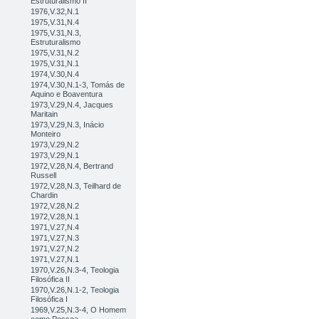
Estruturalismo II
1976,V.32,N.1
1975,V.31,N.4
1975,V.31,N.3,
Estruturalismo
1975,V.31,N.2
1975,V.31,N.1
1974,V.30,N.4
1974,V.30,N.1-3, Tomás de
Aquino e Boaventura
1973,V.29,N.4, Jacques
Maritain
1973,V.29,N.3, Inácio
Monteiro
1973,V.29,N.2
1973,V.29,N.1
1972,V.28,N.4, Bertrand
Russell
1972,V.28,N.3, Teilhard de
Chardin
1972,V.28,N.2
1972,V.28,N.1
1971,V.27,N.4
1971,V.27,N.3
1971,V.27,N.2
1971,V.27,N.1
1970,V.26,N.3-4, Teologia
Filosófica II
1970,V.26,N.1-2, Teologia
Filosófica I
1969,V.25,N.3-4, O Homem