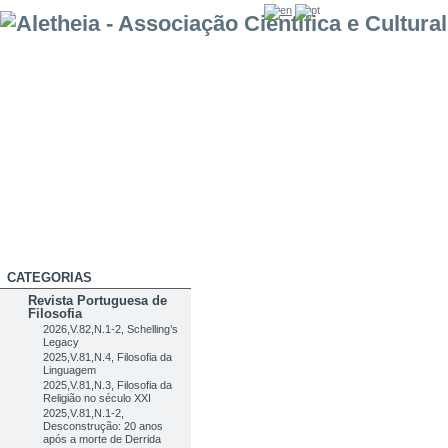
CATEGORIAS
Revista Portuguesa de
Filosofia
2026,V.82,N.1-2, Schelling’s
Legacy
2025,V.81,N.4, Filosofia da
Linguagem
2025,V.81,N.3, Filosofia da
Religião no século XXI
2025,V.81,N.1-2,
Desconstrução: 20 anos
após a morte de Derrida