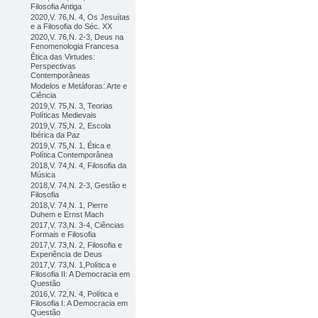
Filosofia Antiga
2020,V. 76,N. 4, Os Jesuítas
e a Filosofia do Séc. XX
2020,V. 76,N. 2-3, Deus na
Fenomenologia Francesa
Ética das Virtudes:
Perspectivas
Contemporâneas
Modelos e Metáforas: Arte e
Ciência
2019,V. 75,N. 3, Teorias
Políticas Medievais
2019,V. 75,N. 2, Escola
Ibérica da Paz
2019,V. 75,N. 1, Ética e
Política Contemporânea
2018,V. 74,N. 4, Filosofia da
Música
2018,V. 74,N. 2-3, Gestão e
Filosofia
2018,V. 74,N. 1, Pierre
Duhem e Ernst Mach
2017,V. 73,N. 3-4, Ciências
Formais e Filosofia
2017,V. 73,N. 2, Filosofia e
Experiência de Deus
2017,V. 73,N. 1,Política e
Filosofia II: A Democracia em
Questão
2016,V. 72,N. 4, Política e
Filosofia I: A Democracia em
Questão