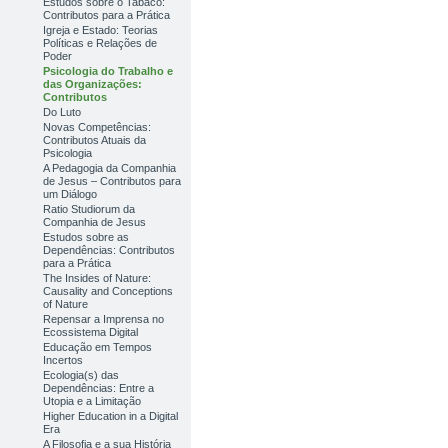
Estudos sobre o Tabaco:
Contributos para a Prática
Igreja e Estado: Teorias
Políticas e Relações de
Poder
Psicologia do Trabalho e
das Organizações:
Contributos
Do Luto
Novas Competências:
Contributos Atuais da
Psicologia
A Pedagogia da Companhia
de Jesus – Contributos para
um Diálogo
Ratio Studiorum da
Companhia de Jesus
Estudos sobre as
Dependências: Contributos
para a Prática
The Insides of Nature:
Causality and Conceptions
of Nature
Repensar a Imprensa no
Ecossistema Digital
Educação em Tempos
Incertos
Ecologia(s) das
Dependências: Entre a
Utopia e a Limitação
Higher Education in a Digital
Era
A Filosofia e a sua História