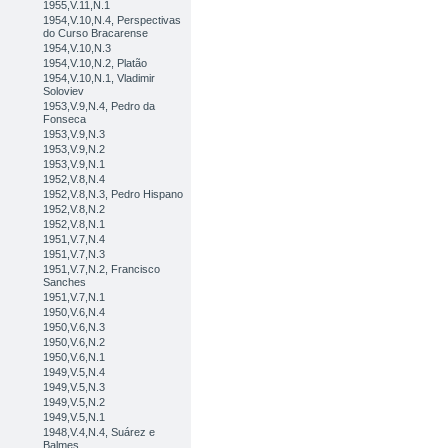
1955,V.11,N.1
1954,V.10,N.4, Perspectivas
do Curso Bracarense
1954,V.10,N.3
1954,V.10,N.2, Platão
1954,V.10,N.1, Vladimir
Soloviev
1953,V.9,N.4, Pedro da
Fonseca
1953,V.9,N.3
1953,V.9,N.2
1953,V.9,N.1
1952,V.8,N.4
1952,V.8,N.3, Pedro Hispano
1952,V.8,N.2
1952,V.8,N.1
1951,V.7,N.4
1951,V.7,N.3
1951,V.7,N.2, Francisco
Sanches
1951,V.7,N.1
1950,V.6,N.4
1950,V.6,N.3
1950,V.6,N.2
1950,V.6,N.1
1949,V.5,N.4
1949,V.5,N.3
1949,V.5,N.2
1949,V.5,N.1
1948,V.4,N.4, Suárez e
Balmes