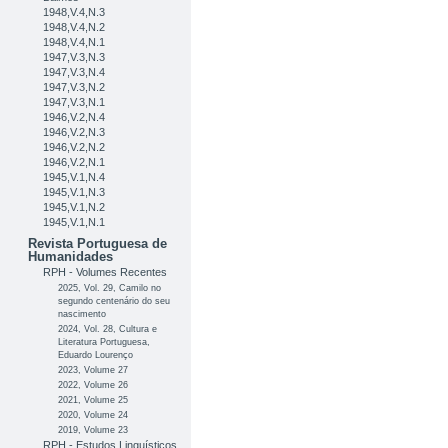
1948,V.4,N.3
1948,V.4,N.2
1948,V.4,N.1
1947,V.3,N.3
1947,V.3,N.4
1947,V.3,N.2
1947,V.3,N.1
1946,V.2,N.4
1946,V.2,N.3
1946,V.2,N.2
1946,V.2,N.1
1945,V.1,N.4
1945,V.1,N.3
1945,V.1,N.2
1945,V.1,N.1
Revista Portuguesa de
Humanidades
RPH - Volumes Recentes
2025, Vol. 29, Camilo no
segundo centenário do seu
nascimento
2024, Vol. 28, Cultura e
Literatura Portuguesa,
Eduardo Lourenço
2023, Volume 27
2022, Volume 26
2021, Volume 25
2020, Volume 24
2019, Volume 23
RPH - Estudos Linguísticos