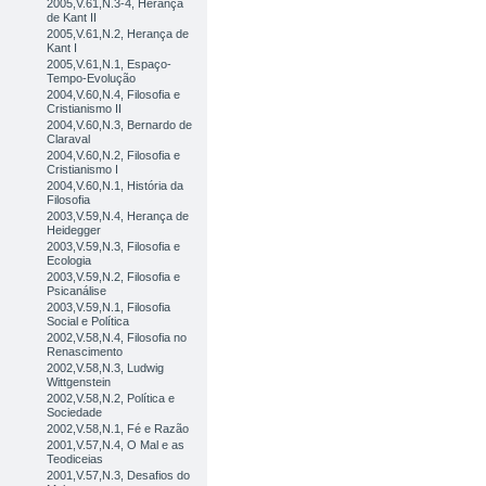
2005,V.61,N.3-4, Herança
de Kant II
2005,V.61,N.2, Herança de
Kant I
2005,V.61,N.1, Espaço-
Tempo-Evolução
2004,V.60,N.4, Filosofia e
Cristianismo II
2004,V.60,N.3, Bernardo de
Claraval
2004,V.60,N.2, Filosofia e
Cristianismo I
2004,V.60,N.1, História da
Filosofia
2003,V.59,N.4, Herança de
Heidegger
2003,V.59,N.3, Filosofia e
Ecologia
2003,V.59,N.2, Filosofia e
Psicanálise
2003,V.59,N.1, Filosofia
Social e Política
2002,V.58,N.4, Filosofia no
Renascimento
2002,V.58,N.3, Ludwig
Wittgenstein
2002,V.58,N.2, Política e
Sociedade
2002,V.58,N.1, Fé e Razão
2001,V.57,N.4, O Mal e as
Teodiceias
2001,V.57,N.3, Desafios do