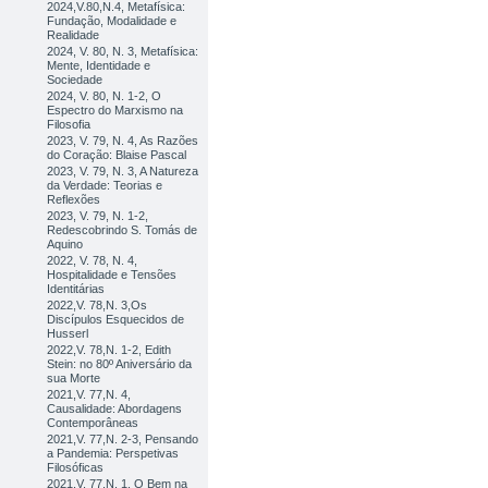
2024,V.80,N.4, Metafísica:
Fundação, Modalidade e
Realidade
2024, V. 80, N. 3, Metafísica:
Mente, Identidade e
Sociedade
2024, V. 80, N. 1-2, O
Espectro do Marxismo na
Filosofia
2023, V. 79, N. 4, As Razões
do Coração: Blaise Pascal
2023, V. 79, N. 3, A Natureza
da Verdade: Teorias e
Reflexões
2023, V. 79, N. 1-2,
Redescobrindo S. Tomás de
Aquino
2022, V. 78, N. 4,
Hospitalidade e Tensões
Identitárias
2022,V. 78,N. 3,Os
Discípulos Esquecidos de
Husserl
2022,V. 78,N. 1-2, Edith
Stein: no 80º Aniversário da
sua Morte
2021,V. 77,N. 4,
Causalidade: Abordagens
Contemporâneas
2021,V. 77,N. 2-3, Pensando
a Pandemia: Perspetivas
Filosóficas
2021,V. 77,N. 1, O Bem na