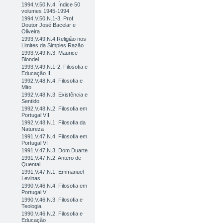
1994,V.50,N.4, Índice 50
volumes 1945-1994
1994,V.50,N.1-3, Prof.
Doutor José Bacelar e
Oliveira
1993,V.49,N.4,Religião nos
Limites da Simples Razão
1993,V.49,N.3, Maurice
Blondel
1993,V.49,N.1-2, Filosofia e
Educação II
1992,V.48,N.4, Filosofia e
Mito
1992,V.48,N.3, Existência e
Sentido
1992,V.48,N.2, Filosofia em
Portugal VII
1992,V.48,N.1, Filosofia da
Natureza
1991,V.47,N.4, Filosofia em
Portugal VI
1991,V.47,N.3, Dom Duarte
1991,V.47,N.2, Antero de
Quental
1991,V.47,N.1, Emmanuel
Levinas
1990,V.46,N.4, Filosofia em
Portugal V
1990,V.46,N.3, Filosofia e
Teologia
1990,V.46,N.2, Filosofia e
Educação