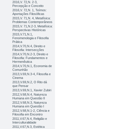
2016,V. 72,N. 2-3,
Percepção e Conceito
2016,V. 72,N. 1, Teímos:
Aportações Filosóficas
2015,V. 71,N. 4, Metafísica:
Problemas Contemporâneos
2015,V. 71,N.2-3, Metafísica:
Perspectivas Históricas
2015,V.71,N.1,
Fenomenologia e Filosofia
Prática
2014,V.70,N.4, Direito e
Filosofia: Intersecções
2014,V.70,N.2-3, Direito e
Filosofia: Fundamentos e
Hermenêutica
2014,V.70,N.1, Economia de
Comunhão
2013,V.69,N.3-4, Filosofia e
Cinema
2013,V.69,N.2, O Rito dá
que Pensar
2013,V.69,N.1, Xavier Zubiri
2012,V.68,N.4, Natureza
Humana em Questão II
2012,V.68,N.3, Natureza
Humana em Questão I
2012,V.68,N.1-2, Ciência e
Filosofia em Encontro
2011,V.67,N.4, Religião e
Interculturalidade
2011,V.67,N.3, Estética