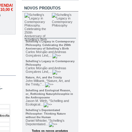
VENDA!
NOVOS PRODUTOS
10,00 €
9
Schelling’s Legacy in Contemporary
Philosophy. Celebrating the 250th
Anniversary of Schelling’s Birth
Carlos Morujão and Andreas
Gonçalves Lind,...
Schelling’s Legacy in Contemporary
Philosophy
Carlos Morujão and Andreas
Gonçalves Lind,...
Nature, Art, and the Trinity
John Milbank, “Nature, Art, and
the Trinity,”...
-
Schelling and Ecological Reason,
or, Rethinking Naturphilosophie in
the Anthropocene
Jason M. Wirth, “Schelling and
Ecological...
Schelling’s Depotentiated
Philosopher: Thinking Nature
losofia
without the Human
Daniel Whistler, “Schelling’s
Depotentiated...
Todos os novos produtos