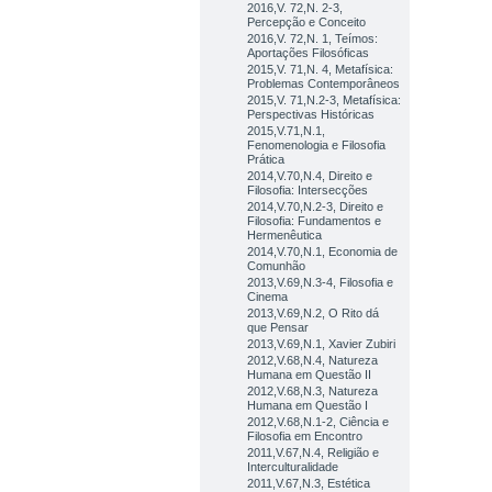
2016,V. 72,N. 2-3,
Percepção e Conceito
2016,V. 72,N. 1, Teímos:
Aportações Filosóficas
2015,V. 71,N. 4, Metafísica:
Problemas Contemporâneos
2015,V. 71,N.2-3, Metafísica:
Perspectivas Históricas
2015,V.71,N.1,
Fenomenologia e Filosofia
Prática
2014,V.70,N.4, Direito e
Filosofia: Intersecções
2014,V.70,N.2-3, Direito e
Filosofia: Fundamentos e
Hermenêutica
2014,V.70,N.1, Economia de
Comunhão
2013,V.69,N.3-4, Filosofia e
Cinema
2013,V.69,N.2, O Rito dá
que Pensar
2013,V.69,N.1, Xavier Zubiri
2012,V.68,N.4, Natureza
Humana em Questão II
2012,V.68,N.3, Natureza
Humana em Questão I
2012,V.68,N.1-2, Ciência e
Filosofia em Encontro
2011,V.67,N.4, Religião e
Interculturalidade
2011,V.67,N.3, Estética