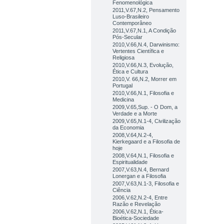
Fenomenológica
2011,V.67,N.2, Pensamento
Luso-Brasileiro
Contemporâneo
2011,V.67,N.1, A Condição
Pós-Secular
2010,V.66,N.4, Darwinismo:
Vertentes Científica e
Religiosa
2010,V.66,N.3, Evolução,
Ética e Cultura
2010,V. 66,N.2, Morrer em
Portugal
2010,V.66,N.1, Filosofia e
Medicina
2009,V.65,Sup. - O Dom, a
Verdade e a Morte
2009,V.65,N.1-4, Civilização
da Economia
2008,V.64,N.2-4,
Kierkegaard e a Filosofia de
hoje
2008,V.64,N.1, Filosofia e
Espiritualidade
2007,V.63,N.4, Bernard
Lonergan e a Filosofia
2007,V.63,N.1-3, Filosofia e
Ciência
2006,V.62,N.2-4, Entre
Razão e Revelação
2006,V.62,N.1, Ética-
Bioética-Sociedade