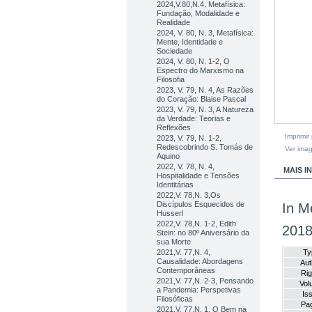
2024,V.80,N.4, Metafísica:
Fundação, Modalidade e
Realidade
2024, V. 80, N. 3, Metafísica:
Mente, Identidade e
Sociedade
2024, V. 80, N. 1-2, O
Espectro do Marxismo na
Filosofia
2023, V. 79, N. 4, As Razões
do Coração: Blaise Pascal
2023, V. 79, N. 3, A Natureza
da Verdade: Teorias e
Reflexões
Imprimir
2023, V. 79, N. 1-2,
Redescobrindo S. Tomás de
Ver ima
Aquino
2022, V. 78, N. 4,
MAIS 
Hospitalidade e Tensões
Identitárias
2022,V. 78,N. 3,Os
Discípulos Esquecidos de
In M
Husserl
2022,V. 78,N. 1-2, Edith
2018
Stein: no 80º Aniversário da
sua Morte
2021,V. 77,N. 4,
Ty
Causalidade: Abordagens
Aut
Contemporâneas
Rig
2021,V. 77,N. 2-3, Pensando
Vol
a Pandemia: Perspetivas
Is
Filosóficas
Pa
2021,V. 77,N. 1, O Bem na