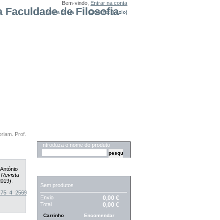
Bem-vindo,
Entrar na conta
Minha conta
Carrinho:
(vazio)
riam. Prof.
PESQUISA
Introduza o nome do produto
 António
CARRINHO
”
Revista
2019):
Sem produtos
9_75_4_2569
.
Envio
0,00 €
Total
0,00 €
Carrinho
Encomendar