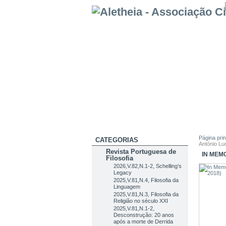
Página prin
CATEGORIAS
António Lu
Revista Portuguesa de
IN MEMO
Filosofia
2026,V.82,N.1-2, Schelling’s
Legacy
2025,V.81,N.4, Filosofia da
Linguagem
2025,V.81,N.3, Filosofia da
Religião no século XXI
2025,V.81,N.1-2,
Desconstrução: 20 anos
após a morte de Derrida