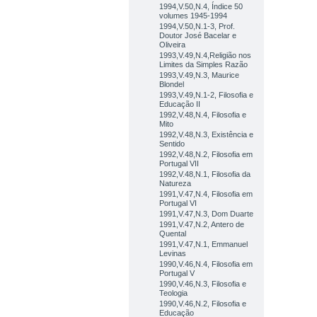
1994,V.50,N.4, Índice 50
volumes 1945-1994
1994,V.50,N.1-3, Prof.
Doutor José Bacelar e
Oliveira
1993,V.49,N.4,Religião nos
Limites da Simples Razão
1993,V.49,N.3, Maurice
Blondel
1993,V.49,N.1-2, Filosofia e
Educação II
1992,V.48,N.4, Filosofia e
Mito
1992,V.48,N.3, Existência e
Sentido
1992,V.48,N.2, Filosofia em
Portugal VII
1992,V.48,N.1, Filosofia da
Natureza
1991,V.47,N.4, Filosofia em
Portugal VI
1991,V.47,N.3, Dom Duarte
1991,V.47,N.2, Antero de
Quental
1991,V.47,N.1, Emmanuel
Levinas
1990,V.46,N.4, Filosofia em
Portugal V
1990,V.46,N.3, Filosofia e
Teologia
1990,V.46,N.2, Filosofia e
Educação