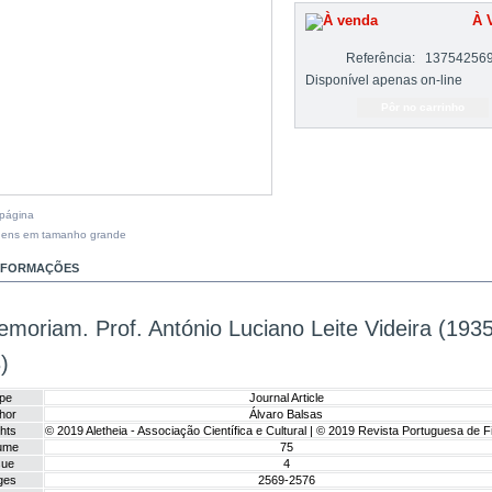
À 
Referência:
13754256
Disponível apenas on-line
 página
gens em tamanho grande
INFORMAÇÕES
emoriam. Prof. António Luciano Leite Videira (1935
)
pe
Journal Article
hor
Álvaro Balsas
hts
© 2019 Aletheia - Associação Científica e Cultural | © 2019 Revista Portuguesa de Fi
ume
75
sue
4
ges
2569-2576