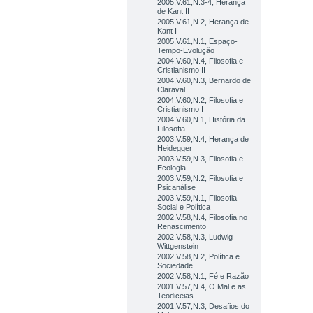
2005,V.61,N.3-4, Herança
de Kant II
2005,V.61,N.2, Herança de
Kant I
2005,V.61,N.1, Espaço-
Tempo-Evolução
2004,V.60,N.4, Filosofia e
Cristianismo II
2004,V.60,N.3, Bernardo de
Claraval
2004,V.60,N.2, Filosofia e
Cristianismo I
2004,V.60,N.1, História da
Filosofia
2003,V.59,N.4, Herança de
Heidegger
2003,V.59,N.3, Filosofia e
Ecologia
2003,V.59,N.2, Filosofia e
Psicanálise
2003,V.59,N.1, Filosofia
Social e Política
2002,V.58,N.4, Filosofia no
Renascimento
2002,V.58,N.3, Ludwig
Wittgenstein
2002,V.58,N.2, Política e
Sociedade
2002,V.58,N.1, Fé e Razão
2001,V.57,N.4, O Mal e as
Teodiceias
2001,V.57,N.3, Desafios do