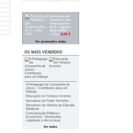
PROMOÇÕES
Psicologia do
Trabalho e das
Organizações,
Nº 11 - Agosto
8,00 €
2010
4,00 €
(-50%)
Ver promoções todas
OS MAIS VENDIDOS
A Pedagogia da Companhia de
Jesus – Contributos para um
Diálogo
Educação em Tempos Incertos
Narrativas do Poder Feminino
Elementos de História da Filosofia
Medieval
Comunicação Política e
Económica - Dimensões
cognitivas e discursivas
Ver todos