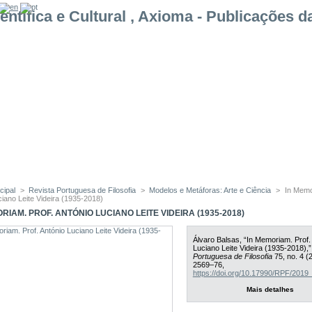
cipal
>
Revista Portuguesa de Filosofia
>
Modelos e Metáforas: Arte e Ciência
>
In Memo
ciano Leite Videira (1935-2018)
RIAM. PROF. ANTÓNIO LUCIANO LEITE VIDEIRA (1935-2018)
Álvaro Balsas, “In Memoriam. Prof.
Luciano Leite Videira (1935-2018),
Portuguesa de Filosofia
75, no. 4 (
2569–76,
https://doi.org/10.17990/RPF/201
Mais detalhes