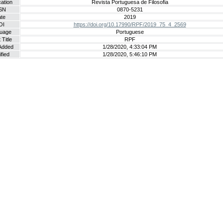
cation
Revista Portuguesa de Filosofia
SN
0870-5231
te
2019
OI
https://doi.org/10.17990/RPF/2019_75_4_2569
uage
Portuguese
 Title
RPF
Added
1/28/2020, 4:33:04 PM
fied
1/28/2020, 5:46:10 PM