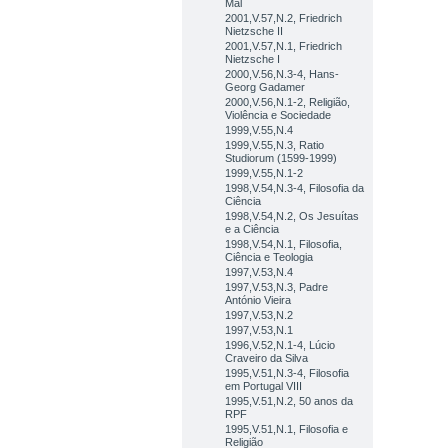
Mal
2001,V.57,N.2, Friedrich
Nietzsche II
2001,V.57,N.1, Friedrich
Nietzsche I
2000,V.56,N.3-4, Hans-
Georg Gadamer
2000,V.56,N.1-2, Religião,
Violência e Sociedade
1999,V.55,N.4
1999,V.55,N.3, Ratio
Studiorum (1599-1999)
1999,V.55,N.1-2
1998,V.54,N.3-4, Filosofia da
Ciência
1998,V.54,N.2, Os Jesuítas
e a Ciência
1998,V.54,N.1, Filosofia,
Ciência e Teologia
1997,V.53,N.4
1997,V.53,N.3, Padre
António Vieira
1997,V.53,N.2
1997,V.53,N.1
1996,V.52,N.1-4, Lúcio
Craveiro da Silva
1995,V.51,N.3-4, Filosofia
em Portugal VIII
1995,V.51,N.2, 50 anos da
RPF
1995,V.51,N.1, Filosofia e
Religião