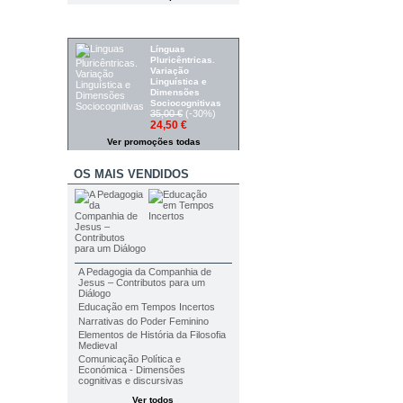
PROMOÇÕES
Línguas
Pluricêntricas.
Variação
Linguística e
Dimensões
Sociocognitivas
35,00 €
(-30%)
24,50 €
Ver promoções todas
OS MAIS VENDIDOS
A Pedagogia da Companhia de
Jesus – Contributos para um
Diálogo
Educação em Tempos Incertos
Narrativas do Poder Feminino
Elementos de História da Filosofia
Medieval
Comunicação Política e
Económica - Dimensões
cognitivas e discursivas
Ver todos