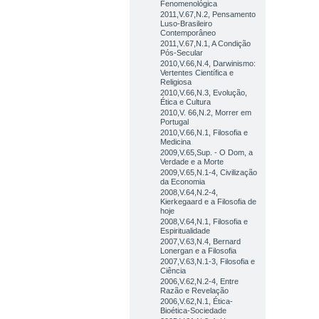
Fenomenológica
2011,V.67,N.2, Pensamento
Luso-Brasileiro
Contemporâneo
2011,V.67,N.1, A Condição
Pós-Secular
2010,V.66,N.4, Darwinismo:
Vertentes Científica e
Religiosa
2010,V.66,N.3, Evolução,
Ética e Cultura
2010,V. 66,N.2, Morrer em
Portugal
2010,V.66,N.1, Filosofia e
Medicina
2009,V.65,Sup. - O Dom, a
Verdade e a Morte
2009,V.65,N.1-4, Civilização
da Economia
2008,V.64,N.2-4,
Kierkegaard e a Filosofia de
hoje
2008,V.64,N.1, Filosofia e
Espiritualidade
2007,V.63,N.4, Bernard
Lonergan e a Filosofia
2007,V.63,N.1-3, Filosofia e
Ciência
2006,V.62,N.2-4, Entre
Razão e Revelação
2006,V.62,N.1, Ética-
Bioética-Sociedade