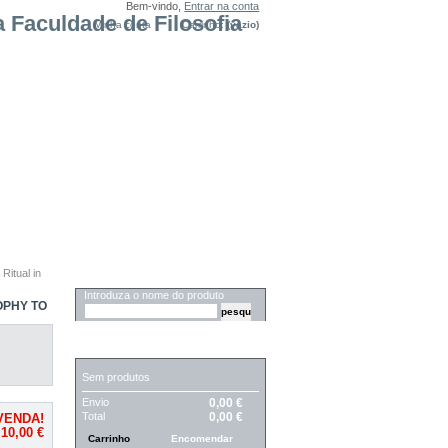
Bem-vindo,
Entrar na conta
Minha conta
Carrinho:
(vazio)
Ritual in
PESQUISA
Introduza o nome do produto
OPHY TO
CARRINHO
Sem produtos
Envio
0,00 €
Total
0,00 €
VENDA!
10,00 €
Carrinho
Encomendar