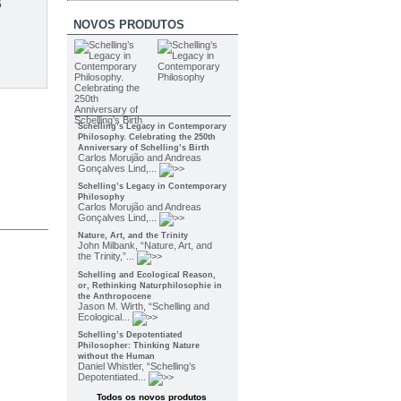
5
NOVOS PRODUTOS
Schelling’s Legacy in Contemporary
Philosophy. Celebrating the 250th
Anniversary of Schelling’s Birth
Carlos Morujão and Andreas
Gonçalves Lind,...
Schelling’s Legacy in Contemporary
Philosophy
Carlos Morujão and Andreas
Gonçalves Lind,...
Nature, Art, and the Trinity
John Milbank, “Nature, Art, and
the Trinity,”...
Schelling and Ecological Reason,
or, Rethinking Naturphilosophie in
the Anthropocene
Jason M. Wirth, “Schelling and
Ecological...
Schelling’s Depotentiated
Philosopher: Thinking Nature
without the Human
Daniel Whistler, “Schelling’s
Depotentiated...
Todos os novos produtos