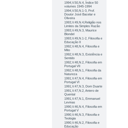
1994,V.50,N.4, Índice 50
volumes 1945-1994
1994,V.50,N.1-3, Prof.
Doutor José Bacelar e
Oliveira
1993,V.49,N.4,Religião nos
Limites da Simples Razão
1993,V.49,N.3, Maurice
Blondel
1993,V.49,N.1-2, Filosofia e
Educação II
1992,V.48,N.4, Filosofia e
Mito
1992,V.48,N.3, Existência e
Sentido
1992,V.48,N.2, Filosofia em
Portugal VII
1992,V.48,N.1, Filosofia da
Natureza
1991,V.47,N.4, Filosofia em
Portugal VI
1991,V.47,N.3, Dom Duarte
1991,V.47,N.2, Antero de
Quental
1991,V.47,N.1, Emmanuel
Levinas
1990,V.46,N.4, Filosofia em
Portugal V
1990,V.46,N.3, Filosofia e
Teologia
1990,V.46,N.2, Filosofia e
Educação