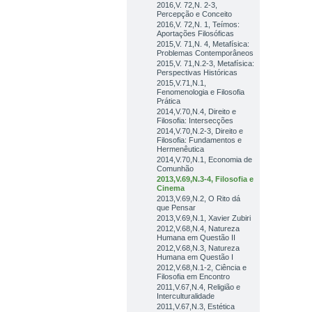
2016,V. 72,N. 2-3,
Percepção e Conceito
2016,V. 72,N. 1, Teímos:
Aportações Filosóficas
2015,V. 71,N. 4, Metafísica:
Problemas Contemporâneos
2015,V. 71,N.2-3, Metafísica:
Perspectivas Históricas
2015,V.71,N.1,
Fenomenologia e Filosofia
Prática
2014,V.70,N.4, Direito e
Filosofia: Intersecções
2014,V.70,N.2-3, Direito e
Filosofia: Fundamentos e
Hermenêutica
2014,V.70,N.1, Economia de
Comunhão
2013,V.69,N.3-4, Filosofia e
Cinema
2013,V.69,N.2, O Rito dá
que Pensar
2013,V.69,N.1, Xavier Zubiri
2012,V.68,N.4, Natureza
Humana em Questão II
2012,V.68,N.3, Natureza
Humana em Questão I
2012,V.68,N.1-2, Ciência e
Filosofia em Encontro
2011,V.67,N.4, Religião e
Interculturalidade
2011,V.67,N.3, Estética