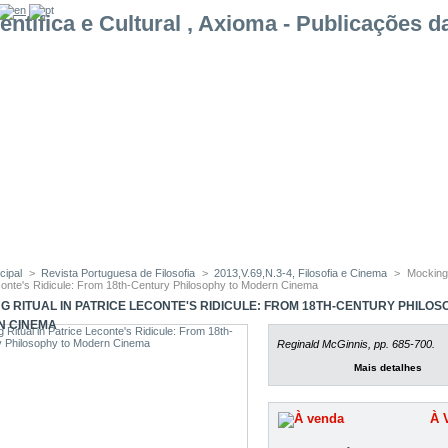
cipal
>
Revista Portuguesa de Filosofia
>
2013,V.69,N.3-4, Filosofia e Cinema
>
Mocking 
conte's Ridicule: From 18th-Century Philosophy to Modern Cinema
G RITUAL IN PATRICE LECONTE'S RIDICULE: FROM 18TH-CENTURY PHILOS
N CINEMA
Reginald McGinnis, pp. 685-700.
Mais detalhes
À 