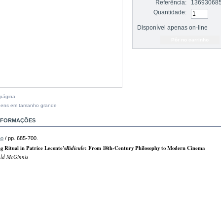
Referência:
13693068
Quantidade:
Disponível apenas on-line
 página
gens em tamanho grande
INFORMAÇÕES
mo
/ pp. 685-700.
g Ritual in Patrice Leconte's
Ridicule
: From 18th-Century Philosophy to Modern Cinema
d McGinnis