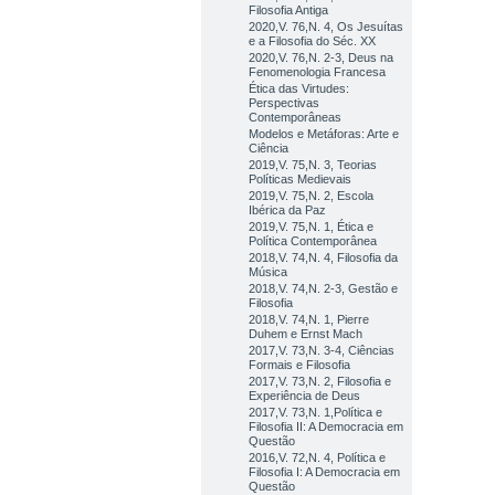
Filosofia Antiga
2020,V. 76,N. 4, Os Jesuítas
e a Filosofia do Séc. XX
2020,V. 76,N. 2-3, Deus na
Fenomenologia Francesa
Ética das Virtudes:
Perspectivas
Contemporâneas
Modelos e Metáforas: Arte e
Ciência
2019,V. 75,N. 3, Teorias
Políticas Medievais
2019,V. 75,N. 2, Escola
Ibérica da Paz
2019,V. 75,N. 1, Ética e
Política Contemporânea
2018,V. 74,N. 4, Filosofia da
Música
2018,V. 74,N. 2-3, Gestão e
Filosofia
2018,V. 74,N. 1, Pierre
Duhem e Ernst Mach
2017,V. 73,N. 3-4, Ciências
Formais e Filosofia
2017,V. 73,N. 2, Filosofia e
Experiência de Deus
2017,V. 73,N. 1,Política e
Filosofia II: A Democracia em
Questão
2016,V. 72,N. 4, Política e
Filosofia I: A Democracia em
Questão