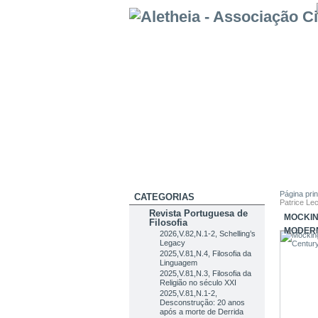
Página prin
CATEGORIAS
Patrice Le
Revista Portuguesa de
MOCKIN
Filosofia
MODER
2026,V.82,N.1-2, Schelling’s
Legacy
2025,V.81,N.4, Filosofia da
Linguagem
2025,V.81,N.3, Filosofia da
Religião no século XXI
2025,V.81,N.1-2,
Desconstrução: 20 anos
após a morte de Derrida