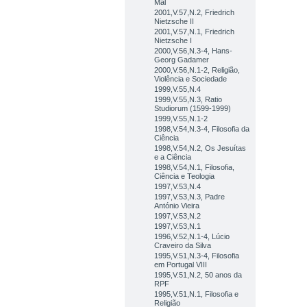
Mal
2001,V.57,N.2, Friedrich
Nietzsche II
2001,V.57,N.1, Friedrich
Nietzsche I
2000,V.56,N.3-4, Hans-
Georg Gadamer
2000,V.56,N.1-2, Religião,
Violência e Sociedade
1999,V.55,N.4
1999,V.55,N.3, Ratio
Studiorum (1599-1999)
1999,V.55,N.1-2
1998,V.54,N.3-4, Filosofia da
Ciência
1998,V.54,N.2, Os Jesuítas
e a Ciência
1998,V.54,N.1, Filosofia,
Ciência e Teologia
1997,V.53,N.4
1997,V.53,N.3, Padre
António Vieira
1997,V.53,N.2
1997,V.53,N.1
1996,V.52,N.1-4, Lúcio
Craveiro da Silva
1995,V.51,N.3-4, Filosofia
em Portugal VIII
1995,V.51,N.2, 50 anos da
RPF
1995,V.51,N.1, Filosofia e
Religião