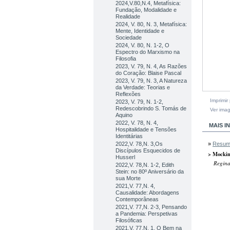
2024,V.80,N.4, Metafísica:
Fundação, Modalidade e
Realidade
2024, V. 80, N. 3, Metafísica:
Mente, Identidade e
Sociedade
2024, V. 80, N. 1-2, O
Espectro do Marxismo na
Filosofia
2023, V. 79, N. 4, As Razões
do Coração: Blaise Pascal
2023, V. 79, N. 3, A Natureza
da Verdade: Teorias e
Reflexões
Imprimir
2023, V. 79, N. 1-2,
Redescobrindo S. Tomás de
Ver ima
Aquino
2022, V. 78, N. 4,
MAIS 
Hospitalidade e Tensões
Identitárias
»
Resu
2022,V. 78,N. 3,Os
Discípulos Esquecidos de
> Mockin
Husserl
Reginal
2022,V. 78,N. 1-2, Edith
Stein: no 80º Aniversário da
sua Morte
2021,V. 77,N. 4,
Causalidade: Abordagens
Contemporâneas
2021,V. 77,N. 2-3, Pensando
a Pandemia: Perspetivas
Filosóficas
2021,V. 77,N. 1, O Bem na