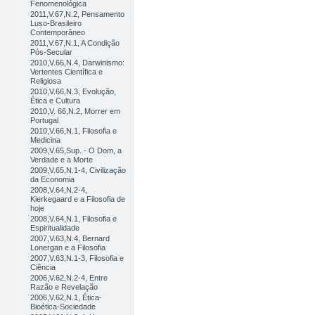
Fenomenológica
2011,V.67,N.2, Pensamento
Luso-Brasileiro
Contemporâneo
2011,V.67,N.1, A Condição
Pós-Secular
2010,V.66,N.4, Darwinismo:
Vertentes Científica e
Religiosa
2010,V.66,N.3, Evolução,
Ética e Cultura
2010,V. 66,N.2, Morrer em
Portugal
2010,V.66,N.1, Filosofia e
Medicina
2009,V.65,Sup. - O Dom, a
Verdade e a Morte
2009,V.65,N.1-4, Civilização
da Economia
2008,V.64,N.2-4,
Kierkegaard e a Filosofia de
hoje
2008,V.64,N.1, Filosofia e
Espiritualidade
2007,V.63,N.4, Bernard
Lonergan e a Filosofia
2007,V.63,N.1-3, Filosofia e
Ciência
2006,V.62,N.2-4, Entre
Razão e Revelação
2006,V.62,N.1, Ética-
Bioética-Sociedade