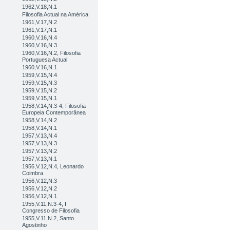
1962,V.18,N.1
Filosofia Actual na América
1961,V.17,N.2
1961,V.17,N.1
1960,V.16,N.4
1960,V.16,N.3
1960,V.16,N.2, Filosofia
Portuguesa Actual
1960,V.16,N.1
1959,V.15,N.4
1959,V.15,N.3
1959,V.15,N.2
1959,V.15,N.1
1958,V.14,N.3-4, Filosofia
Europeia Contemporânea
1958,V.14,N.2
1958,V.14,N.1
1957,V.13,N.4
1957,V.13,N.3
1957,V.13,N.2
1957,V.13,N.1
1956,V.12,N.4, Leonardo
Coimbra
1956,V.12,N.3
1956,V.12,N.2
1956,V.12,N.1
1955,V.11,N.3-4, I
Congresso de Filosofia
1955,V.11,N.2, Santo
Agostinho