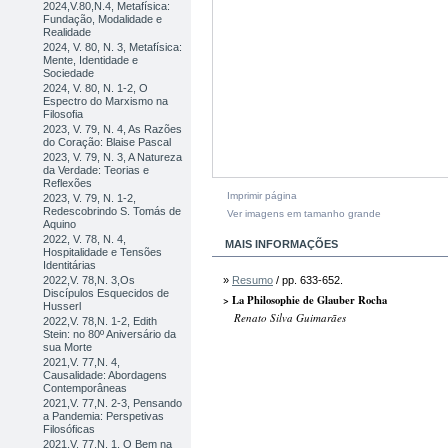
2024,V.80,N.4, Metafísica:
Fundação, Modalidade e
Realidade
2024, V. 80, N. 3, Metafísica:
Mente, Identidade e
Sociedade
2024, V. 80, N. 1-2, O
Espectro do Marxismo na
Filosofia
2023, V. 79, N. 4, As Razões
do Coração: Blaise Pascal
2023, V. 79, N. 3, A Natureza
da Verdade: Teorias e
Reflexões
Imprimir página
2023, V. 79, N. 1-2,
Redescobrindo S. Tomás de
Ver imagens em tamanho grande
Aquino
2022, V. 78, N. 4,
MAIS INFORMAÇÕES
Hospitalidade e Tensões
Identitárias
»
Resumo
/ pp. 633-652.
2022,V. 78,N. 3,Os
Discípulos Esquecidos de
> La Philosophie de Glauber Rocha
Husserl
Renato Silva Guimarães
2022,V. 78,N. 1-2, Edith
Stein: no 80º Aniversário da
sua Morte
2021,V. 77,N. 4,
Causalidade: Abordagens
Contemporâneas
2021,V. 77,N. 2-3, Pensando
a Pandemia: Perspetivas
Filosóficas
2021,V. 77,N. 1, O Bem na