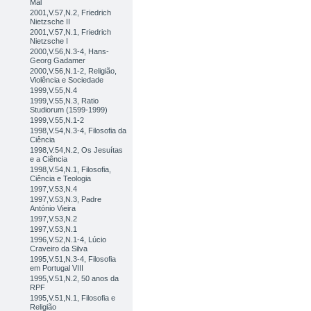
Mal
2001,V.57,N.2, Friedrich
Nietzsche II
2001,V.57,N.1, Friedrich
Nietzsche I
2000,V.56,N.3-4, Hans-
Georg Gadamer
2000,V.56,N.1-2, Religião,
Violência e Sociedade
1999,V.55,N.4
1999,V.55,N.3, Ratio
Studiorum (1599-1999)
1999,V.55,N.1-2
1998,V.54,N.3-4, Filosofia da
Ciência
1998,V.54,N.2, Os Jesuítas
e a Ciência
1998,V.54,N.1, Filosofia,
Ciência e Teologia
1997,V.53,N.4
1997,V.53,N.3, Padre
António Vieira
1997,V.53,N.2
1997,V.53,N.1
1996,V.52,N.1-4, Lúcio
Craveiro da Silva
1995,V.51,N.3-4, Filosofia
em Portugal VIII
1995,V.51,N.2, 50 anos da
RPF
1995,V.51,N.1, Filosofia e
Religião