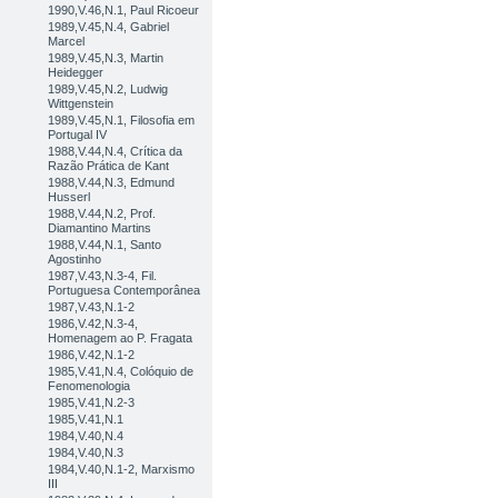
1990,V.46,N.1, Paul Ricoeur
1989,V.45,N.4, Gabriel
Marcel
1989,V.45,N.3, Martin
Heidegger
1989,V.45,N.2, Ludwig
Wittgenstein
1989,V.45,N.1, Filosofia em
Portugal IV
1988,V.44,N.4, Crítica da
Razão Prática de Kant
1988,V.44,N.3, Edmund
Husserl
1988,V.44,N.2, Prof.
Diamantino Martins
1988,V.44,N.1, Santo
Agostinho
1987,V.43,N.3-4, Fil.
Portuguesa Contemporânea
1987,V.43,N.1-2
1986,V.42,N.3-4,
Homenagem ao P. Fragata
1986,V.42,N.1-2
1985,V.41,N.4, Colóquio de
Fenomenologia
1985,V.41,N.2-3
1985,V.41,N.1
1984,V.40,N.4
1984,V.40,N.3
1984,V.40,N.1-2, Marxismo
III