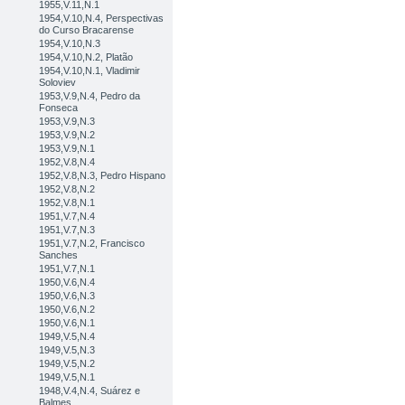
1955,V.11,N.1
1954,V.10,N.4, Perspectivas
do Curso Bracarense
1954,V.10,N.3
1954,V.10,N.2, Platão
1954,V.10,N.1, Vladimir
Soloviev
1953,V.9,N.4, Pedro da
Fonseca
1953,V.9,N.3
1953,V.9,N.2
1953,V.9,N.1
1952,V.8,N.4
1952,V.8,N.3, Pedro Hispano
1952,V.8,N.2
1952,V.8,N.1
1951,V.7,N.4
1951,V.7,N.3
1951,V.7,N.2, Francisco
Sanches
1951,V.7,N.1
1950,V.6,N.4
1950,V.6,N.3
1950,V.6,N.2
1950,V.6,N.1
1949,V.5,N.4
1949,V.5,N.3
1949,V.5,N.2
1949,V.5,N.1
1948,V.4,N.4, Suárez e
Balmes