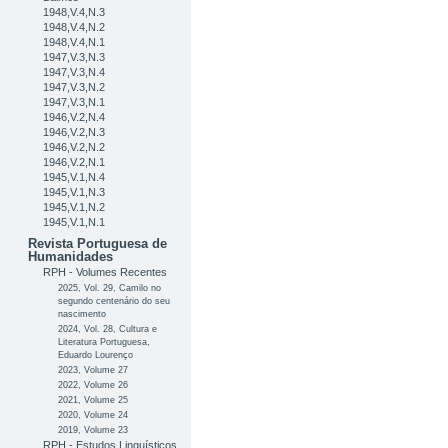
1948,V.4,N.3
1948,V.4,N.2
1948,V.4,N.1
1947,V.3,N.3
1947,V.3,N.4
1947,V.3,N.2
1947,V.3,N.1
1946,V.2,N.4
1946,V.2,N.3
1946,V.2,N.2
1946,V.2,N.1
1945,V.1,N.4
1945,V.1,N.3
1945,V.1,N.2
1945,V.1,N.1
Revista Portuguesa de
Humanidades
RPH - Volumes Recentes
2025, Vol. 29, Camilo no
segundo centenário do seu
nascimento
2024, Vol. 28, Cultura e
Literatura Portuguesa,
Eduardo Lourenço
2023, Volume 27
2022, Volume 26
2021, Volume 25
2020, Volume 24
2019, Volume 23
RPH - Estudos Linguísticos