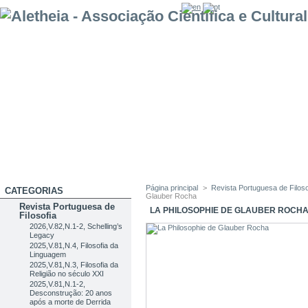
Página principal
>
Revista Portuguesa de Filoso
CATEGORIAS
Glauber Rocha
Revista Portuguesa de
LA PHILOSOPHIE DE GLAUBER ROCH
Filosofia
2026,V.82,N.1-2, Schelling’s
Legacy
2025,V.81,N.4, Filosofia da
Linguagem
2025,V.81,N.3, Filosofia da
Religião no século XXI
2025,V.81,N.1-2,
Desconstrução: 20 anos
após a morte de Derrida