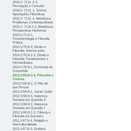
2016,V. 72,N. 2-3,
Percepção e Conceito
2016,V. 72,N. 1, Teímos:
Aportações Filosóficas
2015,V. 71,N. 4, Metafísica:
Problemas Contemporâneos
2015,V. 71,N.2-3, Metafísica:
Perspectivas Históricas
2015,V.71,N.1,
Fenomenologia e Filosofia
Prática
2014,V.70,N.4, Direito e
Filosofia: Intersecções
2014,V.70,N.2-3, Direito e
Filosofia: Fundamentos e
Hermenêutica
2014,V.70,N.1, Economia de
Comunhão
2013,V.69,N.3-4, Filosofia e
Cinema
2013,V.69,N.2, O Rito dá
que Pensar
2013,V.69,N.1, Xavier Zubiri
2012,V.68,N.4, Natureza
Humana em Questão II
2012,V.68,N.3, Natureza
Humana em Questão I
2012,V.68,N.1-2, Ciência e
Filosofia em Encontro
2011,V.67,N.4, Religião e
Interculturalidade
2011,V.67,N.3, Estética