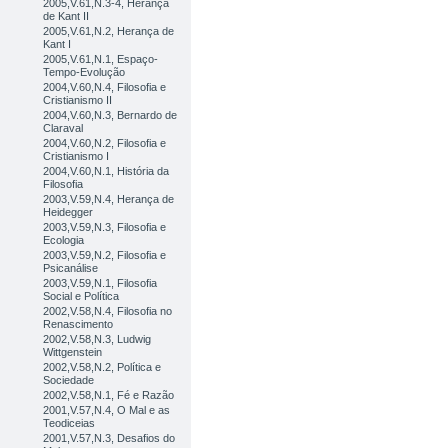
2005,V.61,N.3-4, Herança
de Kant II
2005,V.61,N.2, Herança de
Kant I
2005,V.61,N.1, Espaço-
Tempo-Evolução
2004,V.60,N.4, Filosofia e
Cristianismo II
2004,V.60,N.3, Bernardo de
Claraval
2004,V.60,N.2, Filosofia e
Cristianismo I
2004,V.60,N.1, História da
Filosofia
2003,V.59,N.4, Herança de
Heidegger
2003,V.59,N.3, Filosofia e
Ecologia
2003,V.59,N.2, Filosofia e
Psicanálise
2003,V.59,N.1, Filosofia
Social e Política
2002,V.58,N.4, Filosofia no
Renascimento
2002,V.58,N.3, Ludwig
Wittgenstein
2002,V.58,N.2, Política e
Sociedade
2002,V.58,N.1, Fé e Razão
2001,V.57,N.4, O Mal e as
Teodiceias
2001,V.57,N.3, Desafios do