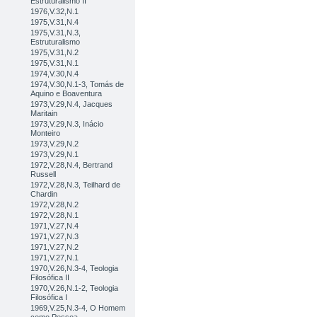
Estruturalismo II
1976,V.32,N.1
1975,V.31,N.4
1975,V.31,N.3,
Estruturalismo
1975,V.31,N.2
1975,V.31,N.1
1974,V.30,N.4
1974,V.30,N.1-3, Tomás de
Aquino e Boaventura
1973,V.29,N.4, Jacques
Maritain
1973,V.29,N.3, Inácio
Monteiro
1973,V.29,N.2
1973,V.29,N.1
1972,V.28,N.4, Bertrand
Russell
1972,V.28,N.3, Teilhard de
Chardin
1972,V.28,N.2
1972,V.28,N.1
1971,V.27,N.4
1971,V.27,N.3
1971,V.27,N.2
1971,V.27,N.1
1970,V.26,N.3-4, Teologia
Filosófica II
1970,V.26,N.1-2, Teologia
Filosófica I
1969,V.25,N.3-4, O Homem