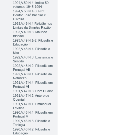
1994,V.50,N.4, Índice 50
volumes 1945-1994
1994,V.50,N.1-3, Prof.
Doutor José Bacelar e
Oliveira
1993,V.49,N.4,Religião nos
Limites da Simples Razão
1993,V.49,N.3, Maurice
Blondel
1993,V.49,N.1-2, Filosofia e
Educação II
1992,V.48,N.4, Filosofia e
Mito
1992,V.48,N.3, Existência e
Sentido
1992,V.48,N.2, Filosofia em
Portugal VII
1992,V.48,N.1, Filosofia da
Natureza
1991,V.47,N.4, Filosofia em
Portugal VI
1991,V.47,N.3, Dom Duarte
1991,V.47,N.2, Antero de
Quental
1991,V.47,N.1, Emmanuel
Levinas
1990,V.46,N.4, Filosofia em
Portugal V
1990,V.46,N.3, Filosofia e
Teologia
1990,V.46,N.2, Filosofia e
Educação