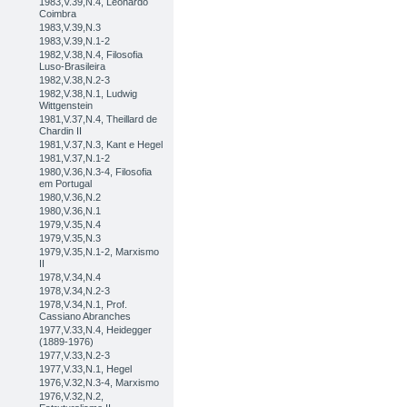
1983,V.39,N.4, Leonardo
Coimbra
1983,V.39,N.3
1983,V.39,N.1-2
1982,V.38,N.4, Filosofia
Luso-Brasileira
1982,V.38,N.2-3
1982,V.38,N.1, Ludwig
Wittgenstein
1981,V.37,N.4, Theillard de
Chardin II
1981,V.37,N.3, Kant e Hegel
1981,V.37,N.1-2
1980,V.36,N.3-4, Filosofia
em Portugal
1980,V.36,N.2
1980,V.36,N.1
1979,V.35,N.4
1979,V.35,N.3
1979,V.35,N.1-2, Marxismo
II
1978,V.34,N.4
1978,V.34,N.2-3
1978,V.34,N.1, Prof.
Cassiano Abranches
1977,V.33,N.4, Heidegger
(1889-1976)
1977,V.33,N.2-3
1977,V.33,N.1, Hegel
1976,V.32,N.3-4, Marxismo
1976,V.32,N.2,