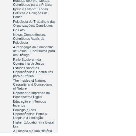
Estudos sobre o Tabaco:
Contributos para a Prática
Igreja e Estado: Teorias
Políticas e Relações de
Poder
Psicologia do Trabalho e das
Organizações: Contributos
Do Luto
Novas Competências:
Contributos Atuais da
Psicologia
A Pedagogia da Companhia
de Jesus – Contributos para
um Diálogo
Ratio Studiorum da
Companhia de Jesus
Estudos sobre as
Dependências: Contributos
para a Prática
The Insides of Nature:
Causality and Conceptions
of Nature
Repensar a Imprensa no
Ecossistema Digital
Educação em Tempos
Incertos
Ecologia(s) das
Dependências: Entre a
Utopia e a Limitação
Higher Education in a Digital
Era
A Filosofia e a sua História