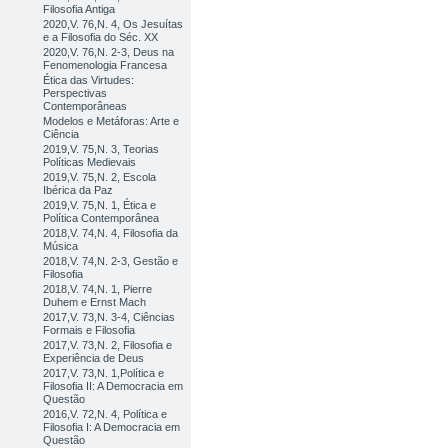
Filosofia Antiga
2020,V. 76,N. 4, Os Jesuítas
e a Filosofia do Séc. XX
2020,V. 76,N. 2-3, Deus na
Fenomenologia Francesa
Ética das Virtudes:
Perspectivas
Contemporâneas
Modelos e Metáforas: Arte e
Ciência
2019,V. 75,N. 3, Teorias
Políticas Medievais
2019,V. 75,N. 2, Escola
Ibérica da Paz
2019,V. 75,N. 1, Ética e
Política Contemporânea
2018,V. 74,N. 4, Filosofia da
Música
2018,V. 74,N. 2-3, Gestão e
Filosofia
2018,V. 74,N. 1, Pierre
Duhem e Ernst Mach
2017,V. 73,N. 3-4, Ciências
Formais e Filosofia
2017,V. 73,N. 2, Filosofia e
Experiência de Deus
2017,V. 73,N. 1,Política e
Filosofia II: A Democracia em
Questão
2016,V. 72,N. 4, Política e
Filosofia I: A Democracia em
Questão