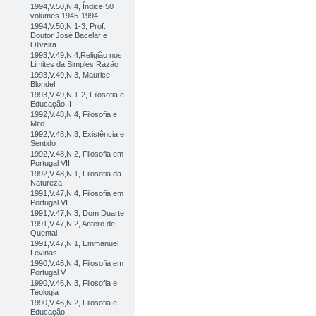
1994,V.50,N.4, Índice 50
volumes 1945-1994
1994,V.50,N.1-3, Prof.
Doutor José Bacelar e
Oliveira
1993,V.49,N.4,Religião nos
Limites da Simples Razão
1993,V.49,N.3, Maurice
Blondel
1993,V.49,N.1-2, Filosofia e
Educação II
1992,V.48,N.4, Filosofia e
Mito
1992,V.48,N.3, Existência e
Sentido
1992,V.48,N.2, Filosofia em
Portugal VII
1992,V.48,N.1, Filosofia da
Natureza
1991,V.47,N.4, Filosofia em
Portugal VI
1991,V.47,N.3, Dom Duarte
1991,V.47,N.2, Antero de
Quental
1991,V.47,N.1, Emmanuel
Levinas
1990,V.46,N.4, Filosofia em
Portugal V
1990,V.46,N.3, Filosofia e
Teologia
1990,V.46,N.2, Filosofia e
Educação