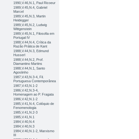
1990,V.46,N.1, Paul Ricoeur
1989,V.45,N.4, Gabriel
Marcel
1989,V.45,N.3, Martin
Heidegger
1989,V.45,N.2, Ludwig
Wittgenstein
1989,V.45,N.1, Filosofia em
Portugal IV
1988,V.44,N.4, Crítica da
Razão Prática de Kant
1988,V.44,N.3, Edmund
Husserl
1988,V.44,N.2, Prof.
Diamantino Martins
1988,V.44,N.1, Santo
Agostinho
1987,V.43,N.3-4, Fil.
Portuguesa Contemporânea
1987,V.43,N.1-2
1986,V.42,N.3-4,
Homenagem ao P. Fragata
1986,V.42,N.1-2
1985,V.41,N.4, Colóquio de
Fenomenologia
1985,V.41,N.2-3
1985,V.41,N.1
1984,V.40,N.4
1984,V.40,N.3
1984,V.40,N.1-2, Marxismo
III