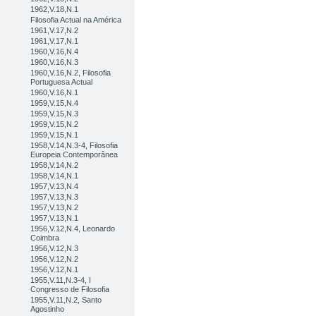
1962,V.18,N.1
Filosofia Actual na América
1961,V.17,N.2
1961,V.17,N.1
1960,V.16,N.4
1960,V.16,N.3
1960,V.16,N.2, Filosofia
Portuguesa Actual
1960,V.16,N.1
1959,V.15,N.4
1959,V.15,N.3
1959,V.15,N.2
1959,V.15,N.1
1958,V.14,N.3-4, Filosofia
Europeia Contemporânea
1958,V.14,N.2
1958,V.14,N.1
1957,V.13,N.4
1957,V.13,N.3
1957,V.13,N.2
1957,V.13,N.1
1956,V.12,N.4, Leonardo
Coimbra
1956,V.12,N.3
1956,V.12,N.2
1956,V.12,N.1
1955,V.11,N.3-4, I
Congresso de Filosofia
1955,V.11,N.2, Santo
Agostinho