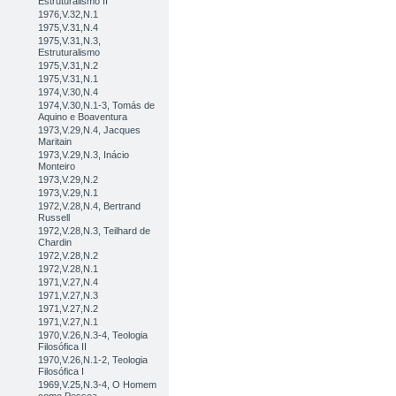
Estruturalismo II
1976,V.32,N.1
1975,V.31,N.4
1975,V.31,N.3,
Estruturalismo
1975,V.31,N.2
1975,V.31,N.1
1974,V.30,N.4
1974,V.30,N.1-3, Tomás de
Aquino e Boaventura
1973,V.29,N.4, Jacques
Maritain
1973,V.29,N.3, Inácio
Monteiro
1973,V.29,N.2
1973,V.29,N.1
1972,V.28,N.4, Bertrand
Russell
1972,V.28,N.3, Teilhard de
Chardin
1972,V.28,N.2
1972,V.28,N.1
1971,V.27,N.4
1971,V.27,N.3
1971,V.27,N.2
1971,V.27,N.1
1970,V.26,N.3-4, Teologia
Filosófica II
1970,V.26,N.1-2, Teologia
Filosófica I
1969,V.25,N.3-4, O Homem