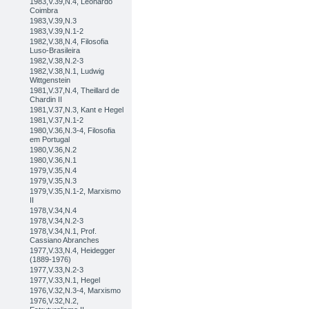
1983,V.39,N.4, Leonardo
Coimbra
1983,V.39,N.3
1983,V.39,N.1-2
1982,V.38,N.4, Filosofia
Luso-Brasileira
1982,V.38,N.2-3
1982,V.38,N.1, Ludwig
Wittgenstein
1981,V.37,N.4, Theillard de
Chardin II
1981,V.37,N.3, Kant e Hegel
1981,V.37,N.1-2
1980,V.36,N.3-4, Filosofia
em Portugal
1980,V.36,N.2
1980,V.36,N.1
1979,V.35,N.4
1979,V.35,N.3
1979,V.35,N.1-2, Marxismo
II
1978,V.34,N.4
1978,V.34,N.2-3
1978,V.34,N.1, Prof.
Cassiano Abranches
1977,V.33,N.4, Heidegger
(1889-1976)
1977,V.33,N.2-3
1977,V.33,N.1, Hegel
1976,V.32,N.3-4, Marxismo
1976,V.32,N.2,