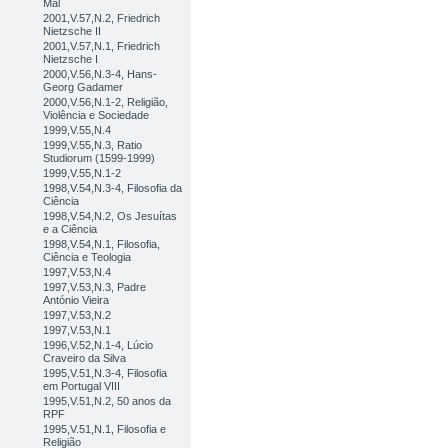
Mal
2001,V.57,N.2, Friedrich
Nietzsche II
2001,V.57,N.1, Friedrich
Nietzsche I
2000,V.56,N.3-4, Hans-
Georg Gadamer
2000,V.56,N.1-2, Religião,
Violência e Sociedade
1999,V.55,N.4
1999,V.55,N.3, Ratio
Studiorum (1599-1999)
1999,V.55,N.1-2
1998,V.54,N.3-4, Filosofia da
Ciência
1998,V.54,N.2, Os Jesuítas
e a Ciência
1998,V.54,N.1, Filosofia,
Ciência e Teologia
1997,V.53,N.4
1997,V.53,N.3, Padre
António Vieira
1997,V.53,N.2
1997,V.53,N.1
1996,V.52,N.1-4, Lúcio
Craveiro da Silva
1995,V.51,N.3-4, Filosofia
em Portugal VIII
1995,V.51,N.2, 50 anos da
RPF
1995,V.51,N.1, Filosofia e
Religião