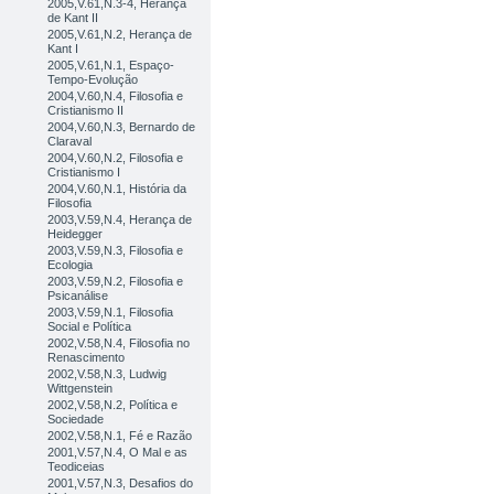
2005,V.61,N.3-4, Herança
de Kant II
2005,V.61,N.2, Herança de
Kant I
2005,V.61,N.1, Espaço-
Tempo-Evolução
2004,V.60,N.4, Filosofia e
Cristianismo II
2004,V.60,N.3, Bernardo de
Claraval
2004,V.60,N.2, Filosofia e
Cristianismo I
2004,V.60,N.1, História da
Filosofia
2003,V.59,N.4, Herança de
Heidegger
2003,V.59,N.3, Filosofia e
Ecologia
2003,V.59,N.2, Filosofia e
Psicanálise
2003,V.59,N.1, Filosofia
Social e Política
2002,V.58,N.4, Filosofia no
Renascimento
2002,V.58,N.3, Ludwig
Wittgenstein
2002,V.58,N.2, Política e
Sociedade
2002,V.58,N.1, Fé e Razão
2001,V.57,N.4, O Mal e as
Teodiceias
2001,V.57,N.3, Desafios do