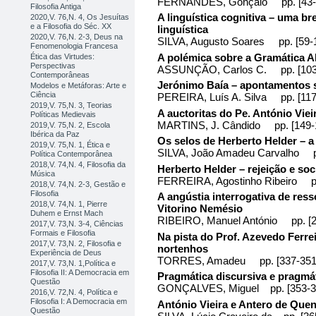
FERNANDES, Gonçalo pp. [43-
Filosofia Antiga
A linguística cognitiva – uma 
2020,V. 76,N. 4, Os Jesuítas
e a Filosofia do Séc. XX
linguística
2020,V. 76,N. 2-3, Deus na
SILVA, Augusto Soares pp. [59-
Fenomenologia Francesa
A polémica sobre a Gramática A
Ética das Virtudes:
Perspectivas
ASSUNÇÃO, Carlos C. pp. [103
Contemporâneas
Jerónimo Baía – apontamentos s
Modelos e Metáforas: Arte e
Ciência
PEREIRA, Luís A. Silva pp. [117
2019,V. 75,N. 3, Teorias
A auctoritas do Pe. António Viei
Políticas Medievais
MARTINS, J. Cândido pp. [149-
2019,V. 75,N. 2, Escola
Ibérica da Paz
Os selos de Herberto Helder – a 
2019,V. 75,N. 1, Ética e
SILVA, João Amadeu Carvalho pp
Política Contemporânea
2018,V. 74,N. 4, Filosofia da
Herberto Helder – rejeição e so
Música
FERREIRA, Agostinho Ribeiro pp
2018,V. 74,N. 2-3, Gestão e
Filosofia
A angústia interrogativa de ress
2018,V. 74,N. 1, Pierre
Vitorino Nemésio
Duhem e Ernst Mach
RIBEIRO, Manuel António pp. [2
2017,V. 73,N. 3-4, Ciências
Formais e Filosofia
Na pista do Prof. Azevedo Ferrei
2017,V. 73,N. 2, Filosofia e
nortenhos
Experiência de Deus
TORRES, Amadeu pp. [337-351
2017,V. 73,N. 1,Política e
Filosofia II: A Democracia em
Pragmática discursiva e pragmát
Questão
GONÇALVES, Miguel pp. [353-3
2016,V. 72,N. 4, Política e
Filosofia I: A Democracia em
António Vieira e Antero de Que
Questão