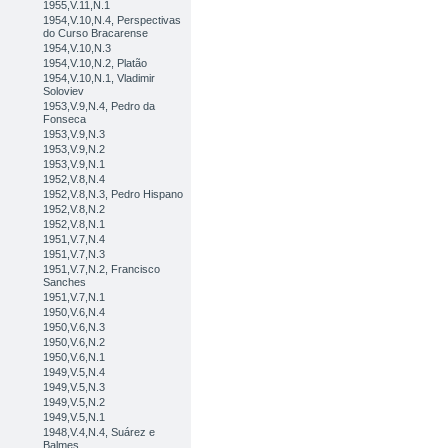
1955,V.11,N.1
1954,V.10,N.4, Perspectivas
do Curso Bracarense
1954,V.10,N.3
1954,V.10,N.2, Platão
1954,V.10,N.1, Vladimir
Soloviev
1953,V.9,N.4, Pedro da
Fonseca
1953,V.9,N.3
1953,V.9,N.2
1953,V.9,N.1
1952,V.8,N.4
1952,V.8,N.3, Pedro Hispano
1952,V.8,N.2
1952,V.8,N.1
1951,V.7,N.4
1951,V.7,N.3
1951,V.7,N.2, Francisco
Sanches
1951,V.7,N.1
1950,V.6,N.4
1950,V.6,N.3
1950,V.6,N.2
1950,V.6,N.1
1949,V.5,N.4
1949,V.5,N.3
1949,V.5,N.2
1949,V.5,N.1
1948,V.4,N.4, Suárez e
Balmes