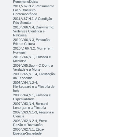
Fenomenológica
2011,V.67,N.2, Pensamento
Luso-Brasileiro
Contemporâneo
2011,V.67,N.1, A Condição
Pós-Secular
2010,V.66,N.4, Darwinismo:
Vertentes Científica e
Religiosa
2010,V.66,N.3, Evolução,
Ética e Cultura
2010,V. 66,N.2, Morrer em
Portugal
2010,V.66,N.1, Filosofia e
Medicina
2009,V.65,Sup. - O Dom, a
Verdade e a Morte
2009,V.65,N.1-4, Civilização
da Economia
2008,V.64,N.2-4,
Kierkegaard e a Filosofia de
hoje
2008,V.64,N.1, Filosofia e
Espiritualidade
2007,V.63,N.4, Bernard
Lonergan e a Filosofia
2007,V.63,N.1-3, Filosofia e
Ciência
2006,V.62,N.2-4, Entre
Razão e Revelação
2006,V.62,N.1, Ética-
Bioética-Sociedade