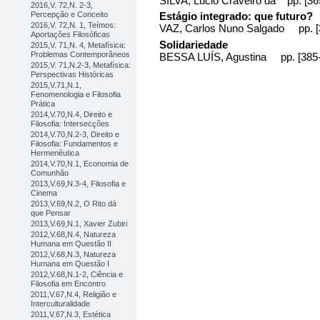
SILVA, Lúcio Craveiro da pp. [36
2016,V. 72,N. 2-3,
Percepção e Conceito
Estágio integrado: que futuro?
2016,V. 72,N. 1, Teímos:
VAZ, Carlos Nuno Salgado pp. [
Aportações Filosóficas
Solidariedade
2015,V. 71,N. 4, Metafísica:
Problemas Contemporâneos
BESSA LUÍS, Agustina pp. [385-
2015,V. 71,N.2-3, Metafísica:
Perspectivas Históricas
2015,V.71,N.1,
Fenomenologia e Filosofia
Prática
2014,V.70,N.4, Direito e
Filosofia: Intersecções
2014,V.70,N.2-3, Direito e
Filosofia: Fundamentos e
Hermenêutica
2014,V.70,N.1, Economia de
Comunhão
2013,V.69,N.3-4, Filosofia e
Cinema
2013,V.69,N.2, O Rito dá
que Pensar
2013,V.69,N.1, Xavier Zubiri
2012,V.68,N.4, Natureza
Humana em Questão II
2012,V.68,N.3, Natureza
Humana em Questão I
2012,V.68,N.1-2, Ciência e
Filosofia em Encontro
2011,V.67,N.4, Religião e
Interculturalidade
2011,V.67,N.3, Estética