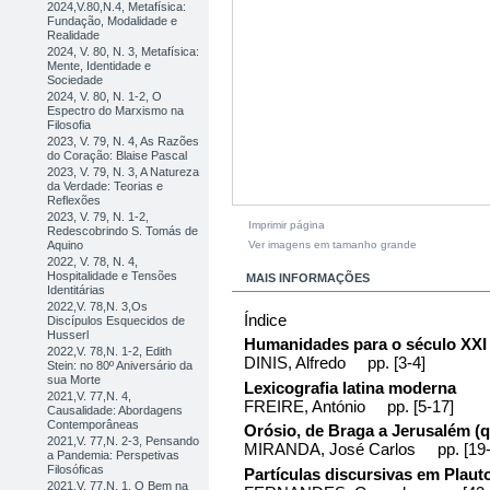
2024,V.80,N.4, Metafísica:
Fundação, Modalidade e
Realidade
2024, V. 80, N. 3, Metafísica:
Mente, Identidade e
Sociedade
2024, V. 80, N. 1-2, O
Espectro do Marxismo na
Filosofia
2023, V. 79, N. 4, As Razões
do Coração: Blaise Pascal
2023, V. 79, N. 3, A Natureza
da Verdade: Teorias e
Reflexões
2023, V. 79, N. 1-2,
Imprimir página
Redescobrindo S. Tomás de
Ver imagens em tamanho grande
Aquino
2022, V. 78, N. 4,
Hospitalidade e Tensões
MAIS INFORMAÇÕES
Identitárias
2022,V. 78,N. 3,Os
Índice
Discípulos Esquecidos de
Husserl
Humanidades para o século XXI
2022,V. 78,N. 1-2, Edith
DINIS, Alfredo pp. [3-4]
Stein: no 80º Aniversário da
sua Morte
Lexicografia latina moderna
2021,V. 77,N. 4,
FREIRE, António pp. [5-17]
Causalidade: Abordagens
Contemporâneas
Orósio, de Braga a Jerusalém (
2021,V. 77,N. 2-3, Pensando
MIRANDA, José Carlos pp. [19-
a Pandemia: Perspetivas
Filosóficas
Partículas discursivas em Plaut
2021,V. 77,N. 1, O Bem na