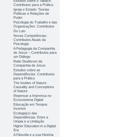
Estudos sobre o Tabaco:
Contributos para a Prática
Igreja e Estado: Teorias
Políticas e Relações de
Poder
Psicologia do Trabalho e das
Organizações: Contributos
Do Luto
Novas Competências:
Contributos Atuais da
Psicologia
A Pedagogia da Companhia
de Jesus – Contributos para
um Diálogo
Ratio Studiorum da
Companhia de Jesus
Estudos sobre as
Dependências: Contributos
para a Prática
The Insides of Nature:
Causality and Conceptions
of Nature
Repensar a Imprensa no
Ecossistema Digital
Educação em Tempos
Incertos
Ecologia(s) das
Dependências: Entre a
Utopia e a Limitação
Higher Education in a Digital
Era
A Filosofia e a sua História