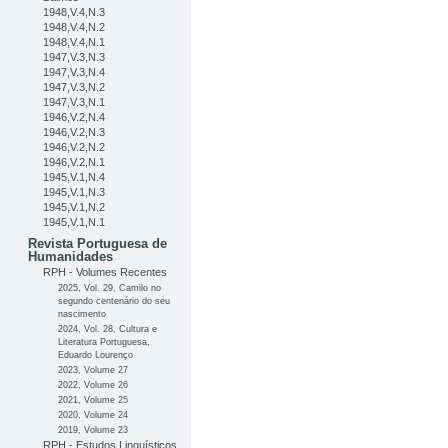
1948,V.4,N.3
1948,V.4,N.2
1948,V.4,N.1
1947,V.3,N.3
1947,V.3,N.4
1947,V.3,N.2
1947,V.3,N.1
1946,V.2,N.4
1946,V.2,N.3
1946,V.2,N.2
1946,V.2,N.1
1945,V.1,N.4
1945,V.1,N.3
1945,V.1,N.2
1945,V.1,N.1
Revista Portuguesa de
Humanidades
RPH - Volumes Recentes
2025, Vol. 29, Camilo no
segundo centenário do seu
nascimento
2024, Vol. 28, Cultura e
Literatura Portuguesa,
Eduardo Lourenço
2023, Volume 27
2022, Volume 26
2021, Volume 25
2020, Volume 24
2019, Volume 23
RPH - Estudos Linguísticos