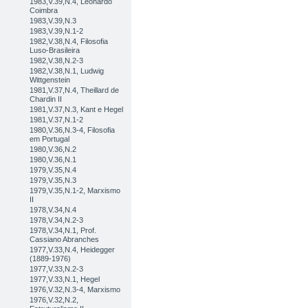
1983,V.39,N.4, Leonardo
Coimbra
1983,V.39,N.3
1983,V.39,N.1-2
1982,V.38,N.4, Filosofia
Luso-Brasileira
1982,V.38,N.2-3
1982,V.38,N.1, Ludwig
Wittgenstein
1981,V.37,N.4, Theillard de
Chardin II
1981,V.37,N.3, Kant e Hegel
1981,V.37,N.1-2
1980,V.36,N.3-4, Filosofia
em Portugal
1980,V.36,N.2
1980,V.36,N.1
1979,V.35,N.4
1979,V.35,N.3
1979,V.35,N.1-2, Marxismo
II
1978,V.34,N.4
1978,V.34,N.2-3
1978,V.34,N.1, Prof.
Cassiano Abranches
1977,V.33,N.4, Heidegger
(1889-1976)
1977,V.33,N.2-3
1977,V.33,N.1, Hegel
1976,V.32,N.3-4, Marxismo
1976,V.32,N.2,