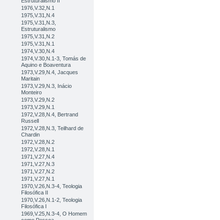
Estruturalismo II
1976,V.32,N.1
1975,V.31,N.4
1975,V.31,N.3,
Estruturalismo
1975,V.31,N.2
1975,V.31,N.1
1974,V.30,N.4
1974,V.30,N.1-3, Tomás de
Aquino e Boaventura
1973,V.29,N.4, Jacques
Maritain
1973,V.29,N.3, Inácio
Monteiro
1973,V.29,N.2
1973,V.29,N.1
1972,V.28,N.4, Bertrand
Russell
1972,V.28,N.3, Teilhard de
Chardin
1972,V.28,N.2
1972,V.28,N.1
1971,V.27,N.4
1971,V.27,N.3
1971,V.27,N.2
1971,V.27,N.1
1970,V.26,N.3-4, Teologia
Filosófica II
1970,V.26,N.1-2, Teologia
Filosófica I
1969,V.25,N.3-4, O Homem