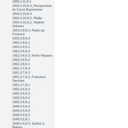
1955,V.11,N.1
1954,V.10,N.4, Perspectivas
do Curso Bracarense
1954,V.10,N.3
1954,V.10,N.2, Platão
1954,V.10,N.1, Vladimir
Soloviev
1953,V.9,N.4, Pedro da
Fonseca
1953,V.9,N.3
1953,V.9,N.2
1953,V.9,N.1
1952,V.8,N.4
1952,V.8,N.3, Pedro Hispano
1952,V.8,N.2
1952,V.8,N.1
1951,V.7,N.4
1951,V.7,N.3
1951,V.7,N.2, Francisco
Sanches
1951,V.7,N.1
1950,V.6,N.4
1950,V.6,N.3
1950,V.6,N.2
1950,V.6,N.1
1949,V.5,N.4
1949,V.5,N.3
1949,V.5,N.2
1949,V.5,N.1
1948,V.4,N.4, Suárez e
Balmes