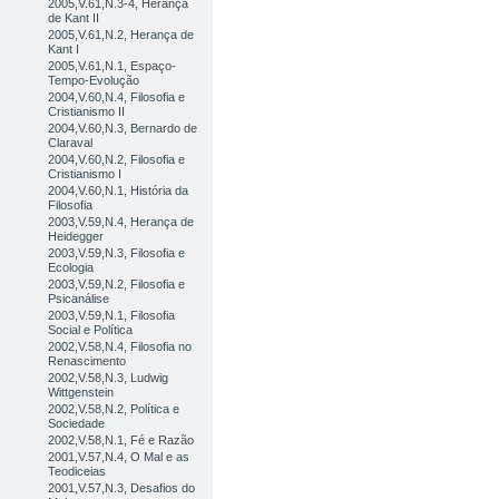
2005,V.61,N.3-4, Herança
de Kant II
2005,V.61,N.2, Herança de
Kant I
2005,V.61,N.1, Espaço-
Tempo-Evolução
2004,V.60,N.4, Filosofia e
Cristianismo II
2004,V.60,N.3, Bernardo de
Claraval
2004,V.60,N.2, Filosofia e
Cristianismo I
2004,V.60,N.1, História da
Filosofia
2003,V.59,N.4, Herança de
Heidegger
2003,V.59,N.3, Filosofia e
Ecologia
2003,V.59,N.2, Filosofia e
Psicanálise
2003,V.59,N.1, Filosofia
Social e Política
2002,V.58,N.4, Filosofia no
Renascimento
2002,V.58,N.3, Ludwig
Wittgenstein
2002,V.58,N.2, Política e
Sociedade
2002,V.58,N.1, Fé e Razão
2001,V.57,N.4, O Mal e as
Teodiceias
2001,V.57,N.3, Desafios do