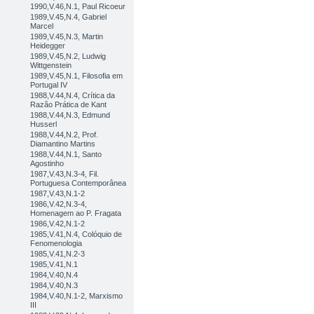
1990,V.46,N.1, Paul Ricoeur
1989,V.45,N.4, Gabriel
Marcel
1989,V.45,N.3, Martin
Heidegger
1989,V.45,N.2, Ludwig
Wittgenstein
1989,V.45,N.1, Filosofia em
Portugal IV
1988,V.44,N.4, Crítica da
Razão Prática de Kant
1988,V.44,N.3, Edmund
Husserl
1988,V.44,N.2, Prof.
Diamantino Martins
1988,V.44,N.1, Santo
Agostinho
1987,V.43,N.3-4, Fil.
Portuguesa Contemporânea
1987,V.43,N.1-2
1986,V.42,N.3-4,
Homenagem ao P. Fragata
1986,V.42,N.1-2
1985,V.41,N.4, Colóquio de
Fenomenologia
1985,V.41,N.2-3
1985,V.41,N.1
1984,V.40,N.4
1984,V.40,N.3
1984,V.40,N.1-2, Marxismo
III