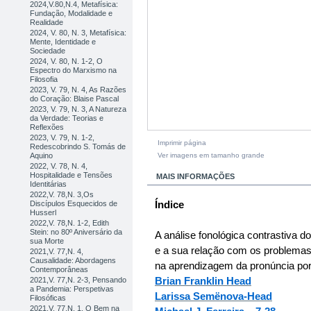
2024,V.80,N.4, Metafísica:
Fundação, Modalidade e
Realidade
2024, V. 80, N. 3, Metafísica:
Mente, Identidade e
Sociedade
2024, V. 80, N. 1-2, O
Espectro do Marxismo na
Filosofia
2023, V. 79, N. 4, As Razões
do Coração: Blaise Pascal
2023, V. 79, N. 3, A Natureza
da Verdade: Teorias e
Reflexões
2023, V. 79, N. 1-2,
Imprimir página
Redescobrindo S. Tomás de
Ver imagens em tamanho grande
Aquino
2022, V. 78, N. 4,
Hospitalidade e Tensões
MAIS INFORMAÇÕES
Identitárias
2022,V. 78,N. 3,Os
Índice
Discípulos Esquecidos de
Husserl
2022,V. 78,N. 1-2, Edith
Stein: no 80º Aniversário da
A análise fonológica contrastiva d
sua Morte
e a sua relação com os problemas 
2021,V. 77,N. 4,
Causalidade: Abordagens
na aprendizagem da pronúncia po
Contemporâneas
Brian Franklin Head
2021,V. 77,N. 2-3, Pensando
a Pandemia: Perspetivas
Larissa Semënova-Head
Filosóficas
2021,V. 77,N. 1, O Bem na