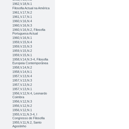
1962,V.18,N.1
Filosofia Actual na América
1961,V.17,N.2
1961,V.17,N.1
1960,V.16,N.4
1960,V.16,N.3
1960,V.16,N.2, Filosofia
Portuguesa Actual
1960,V.16,N.1
1959,V.15,N.4
1959,V.15,N.3
1959,V.15,N.2
1959,V.15,N.1
1958,V.14,N.3-4, Filosofia
Europeia Contemporânea
1958,V.14,N.2
1958,V.14,N.1
1957,V.13,N.4
1957,V.13,N.3
1957,V.13,N.2
1957,V.13,N.1
1956,V.12,N.4, Leonardo
Coimbra
1956,V.12,N.3
1956,V.12,N.2
1956,V.12,N.1
1955,V.11,N.3-4, I
Congresso de Filosofia
1955,V.11,N.2, Santo
Agostinho