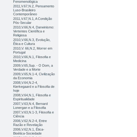
Fenomenológica
2011,V.67,N.2, Pensamento
Luso-Brasileiro
Contemporâneo
2011,V.67,N.1, A Condição
Pós-Secular
2010,V.66,N.4, Darwinismo:
Vertentes Científica e
Religiosa
2010,V.66,N.3, Evolução,
Ética e Cultura
2010,V. 66,N.2, Morrer em
Portugal
2010,V.66,N.1, Filosofia e
Medicina
2009,V.65,Sup. - O Dom, a
Verdade e a Morte
2009,V.65,N.1-4, Civilização
da Economia
2008,V.64,N.2-4,
Kierkegaard e a Filosofia de
hoje
2008,V.64,N.1, Filosofia e
Espiritualidade
2007,V.63,N.4, Bernard
Lonergan e a Filosofia
2007,V.63,N.1-3, Filosofia e
Ciência
2006,V.62,N.2-4, Entre
Razão e Revelação
2006,V.62,N.1, Ética-
Bioética-Sociedade