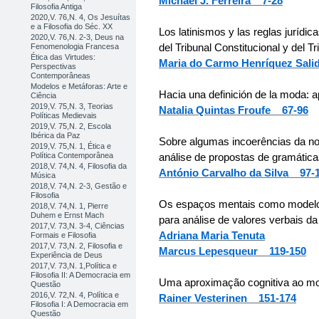
Michael J. Ferreira 7-28
Filosofia Antiga
2020,V. 76,N. 4, Os Jesuítas
e a Filosofia do Séc. XX
Los latinismos y las reglas jurídic
2020,V. 76,N. 2-3, Deus na
del Tribunal Constitucional y del
Fenomenologia Francesa
Ética das Virtudes:
Maria do Carmo Henríquez Sal
Perspectivas
Contemporâneas
Modelos e Metáforas: Arte e
Hacia una definición de la moda: 
Ciência
2019,V. 75,N. 3, Teorias
Natalia Quintas Froufe 67-96
Políticas Medievais
2019,V. 75,N. 2, Escola
Ibérica da Paz
Sobre algumas incoerências da no
2019,V. 75,N. 1, Ética e
análise de propostas de gramátic
Política Contemporânea
2018,V. 74,N. 4, Filosofia da
António Carvalho da Silva 97-
Música
2018,V. 74,N. 2-3, Gestão e
Filosofia
Os espaços mentais como model
2018,V. 74,N. 1, Pierre
Duhem e Ernst Mach
para análise de valores verbais d
2017,V. 73,N. 3-4, Ciências
Adriana Maria Tenuta
Formais e Filosofia
2017,V. 73,N. 2, Filosofia e
Marcus Lepesqueur 119-150
Experiência de Deus
2017,V. 73,N. 1,Política e
Filosofia II: A Democracia em
Uma aproximação cognitiva ao mo
Questão
2016,V. 72,N. 4, Política e
Rainer Vesterinen 151-174
Filosofia I: A Democracia em
Questão