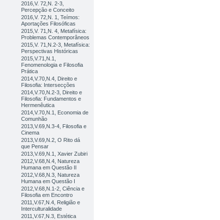
2016,V. 72,N. 2-3,
Percepção e Conceito
2016,V. 72,N. 1, Teímos:
Aportações Filosóficas
2015,V. 71,N. 4, Metafísica:
Problemas Contemporâneos
2015,V. 71,N.2-3, Metafísica:
Perspectivas Históricas
2015,V.71,N.1,
Fenomenologia e Filosofia
Prática
2014,V.70,N.4, Direito e
Filosofia: Intersecções
2014,V.70,N.2-3, Direito e
Filosofia: Fundamentos e
Hermenêutica
2014,V.70,N.1, Economia de
Comunhão
2013,V.69,N.3-4, Filosofia e
Cinema
2013,V.69,N.2, O Rito dá
que Pensar
2013,V.69,N.1, Xavier Zubiri
2012,V.68,N.4, Natureza
Humana em Questão II
2012,V.68,N.3, Natureza
Humana em Questão I
2012,V.68,N.1-2, Ciência e
Filosofia em Encontro
2011,V.67,N.4, Religião e
Interculturalidade
2011,V.67,N.3, Estética