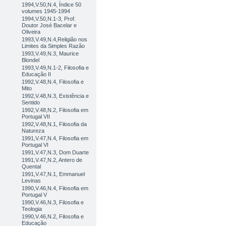
1994,V.50,N.4, Índice 50
volumes 1945-1994
1994,V.50,N.1-3, Prof.
Doutor José Bacelar e
Oliveira
1993,V.49,N.4,Religião nos
Limites da Simples Razão
1993,V.49,N.3, Maurice
Blondel
1993,V.49,N.1-2, Filosofia e
Educação II
1992,V.48,N.4, Filosofia e
Mito
1992,V.48,N.3, Existência e
Sentido
1992,V.48,N.2, Filosofia em
Portugal VII
1992,V.48,N.1, Filosofia da
Natureza
1991,V.47,N.4, Filosofia em
Portugal VI
1991,V.47,N.3, Dom Duarte
1991,V.47,N.2, Antero de
Quental
1991,V.47,N.1, Emmanuel
Levinas
1990,V.46,N.4, Filosofia em
Portugal V
1990,V.46,N.3, Filosofia e
Teologia
1990,V.46,N.2, Filosofia e
Educação