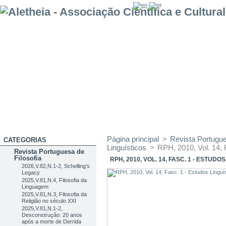
Página principal
>
Revista Portug
CATEGORIAS
Linguísticos
>
RPH, 2010, Vol. 14, 
Revista Portuguesa de
Filosofia
RPH, 2010, VOL. 14, FASC. 1 - ESTUDO
2026,V.82,N.1-2, Schelling’s
Legacy
2025,V.81,N.4, Filosofia da
Linguagem
2025,V.81,N.3, Filosofia da
Religião no século XXI
2025,V.81,N.1-2,
Desconstrução: 20 anos
após a morte de Derrida