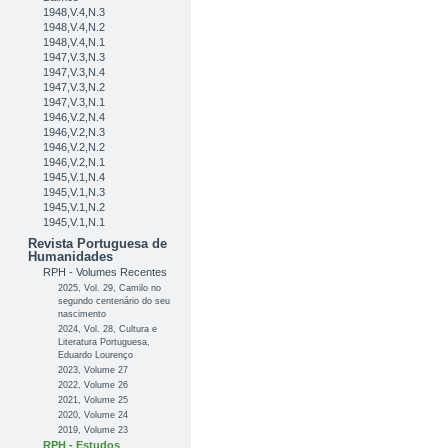
1948,V.4,N.3
1948,V.4,N.2
1948,V.4,N.1
1947,V.3,N.3
1947,V.3,N.4
1947,V.3,N.2
1947,V.3,N.1
1946,V.2,N.4
1946,V.2,N.3
1946,V.2,N.2
1946,V.2,N.1
1945,V.1,N.4
1945,V.1,N.3
1945,V.1,N.2
1945,V.1,N.1
Revista Portuguesa de
Humanidades
RPH - Volumes Recentes
2025, Vol. 29, Camilo no
segundo centenário do seu
nascimento
2024, Vol. 28, Cultura e
Literatura Portuguesa,
Eduardo Lourenço
2023, Volume 27
2022, Volume 26
2021, Volume 25
2020, Volume 24
2019, Volume 23
RPH - Estudos