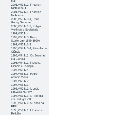
Mal
2001,V.57,N.2, Friedrich
Nietzsche II
2001,V.57,N.1, Friedrich
Nietzsche I
2000,V.56,N.3-4, Hans-
Georg Gadamer
2000,V.56,N.1-2, Religião,
Violência e Sociedade
1999,V.55,N.4
1999,V.55,N.3, Ratio
Studiorum (1599-1999)
1999,V.55,N.1-2
1998,V.54,N.3-4, Filosofia da
Ciência
1998,V.54,N.2, Os Jesuítas
e a Ciência
1998,V.54,N.1, Filosofia,
Ciência e Teologia
1997,V.53,N.4
1997,V.53,N.3, Padre
António Vieira
1997,V.53,N.2
1997,V.53,N.1
1996,V.52,N.1-4, Lúcio
Craveiro da Silva
1995,V.51,N.3-4, Filosofia
em Portugal VIII
1995,V.51,N.2, 50 anos da
RPF
1995,V.51,N.1, Filosofia e
Religião