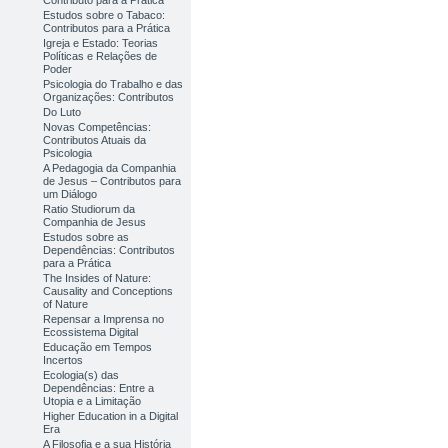
Contributo para a Prática
Estudos sobre o Tabaco:
Contributos para a Prática
Igreja e Estado: Teorias
Políticas e Relações de
Poder
Psicologia do Trabalho e das
Organizações: Contributos
Do Luto
Novas Competências:
Contributos Atuais da
Psicologia
A Pedagogia da Companhia
de Jesus – Contributos para
um Diálogo
Ratio Studiorum da
Companhia de Jesus
Estudos sobre as
Dependências: Contributos
para a Prática
The Insides of Nature:
Causality and Conceptions
of Nature
Repensar a Imprensa no
Ecossistema Digital
Educação em Tempos
Incertos
Ecologia(s) das
Dependências: Entre a
Utopia e a Limitação
Higher Education in a Digital
Era
A Filosofia e a sua História