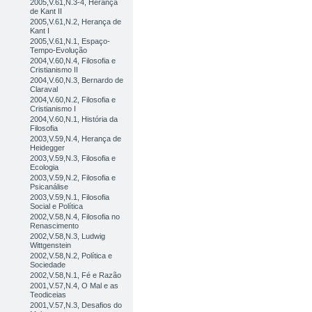
2005,V.61,N.3-4, Herança
de Kant II
2005,V.61,N.2, Herança de
Kant I
2005,V.61,N.1, Espaço-
Tempo-Evolução
2004,V.60,N.4, Filosofia e
Cristianismo II
2004,V.60,N.3, Bernardo de
Claraval
2004,V.60,N.2, Filosofia e
Cristianismo I
2004,V.60,N.1, História da
Filosofia
2003,V.59,N.4, Herança de
Heidegger
2003,V.59,N.3, Filosofia e
Ecologia
2003,V.59,N.2, Filosofia e
Psicanálise
2003,V.59,N.1, Filosofia
Social e Política
2002,V.58,N.4, Filosofia no
Renascimento
2002,V.58,N.3, Ludwig
Wittgenstein
2002,V.58,N.2, Política e
Sociedade
2002,V.58,N.1, Fé e Razão
2001,V.57,N.4, O Mal e as
Teodiceias
2001,V.57,N.3, Desafios do