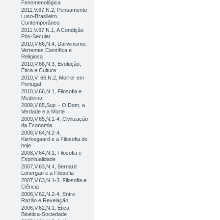
Fenomenológica
2011,V.67,N.2, Pensamento
Luso-Brasileiro
Contemporâneo
2011,V.67,N.1, A Condição
Pós-Secular
2010,V.66,N.4, Darwinismo:
Vertentes Científica e
Religiosa
2010,V.66,N.3, Evolução,
Ética e Cultura
2010,V. 66,N.2, Morrer em
Portugal
2010,V.66,N.1, Filosofia e
Medicina
2009,V.65,Sup. - O Dom, a
Verdade e a Morte
2009,V.65,N.1-4, Civilização
da Economia
2008,V.64,N.2-4,
Kierkegaard e a Filosofia de
hoje
2008,V.64,N.1, Filosofia e
Espiritualidade
2007,V.63,N.4, Bernard
Lonergan e a Filosofia
2007,V.63,N.1-3, Filosofia e
Ciência
2006,V.62,N.2-4, Entre
Razão e Revelação
2006,V.62,N.1, Ética-
Bioética-Sociedade