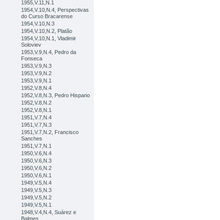
1955,V.11,N.1
1954,V.10,N.4, Perspectivas
do Curso Bracarense
1954,V.10,N.3
1954,V.10,N.2, Platão
1954,V.10,N.1, Vladimir
Soloviev
1953,V.9,N.4, Pedro da
Fonseca
1953,V.9,N.3
1953,V.9,N.2
1953,V.9,N.1
1952,V.8,N.4
1952,V.8,N.3, Pedro Hispano
1952,V.8,N.2
1952,V.8,N.1
1951,V.7,N.4
1951,V.7,N.3
1951,V.7,N.2, Francisco
Sanches
1951,V.7,N.1
1950,V.6,N.4
1950,V.6,N.3
1950,V.6,N.2
1950,V.6,N.1
1949,V.5,N.4
1949,V.5,N.3
1949,V.5,N.2
1949,V.5,N.1
1948,V.4,N.4, Suárez e
Balmes