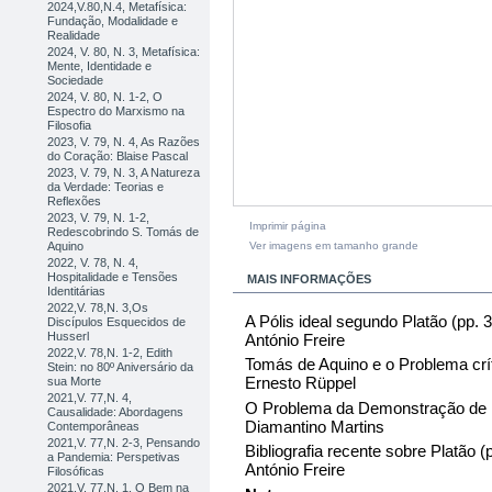
2024,V.80,N.4, Metafísica:
Fundação, Modalidade e
Realidade
2024, V. 80, N. 3, Metafísica:
Mente, Identidade e
Sociedade
2024, V. 80, N. 1-2, O
Espectro do Marxismo na
Filosofia
2023, V. 79, N. 4, As Razões
do Coração: Blaise Pascal
2023, V. 79, N. 3, A Natureza
da Verdade: Teorias e
Reflexões
2023, V. 79, N. 1-2,
Imprimir página
Redescobrindo S. Tomás de
Ver imagens em tamanho grande
Aquino
2022, V. 78, N. 4,
Hospitalidade e Tensões
MAIS INFORMAÇÕES
Identitárias
2022,V. 78,N. 3,Os
A Pólis ideal segundo Platão (pp. 
Discípulos Esquecidos de
Husserl
António Freire
2022,V. 78,N. 1-2, Edith
Tomás de Aquino e o Problema crít
Stein: no 80º Aniversário da
Ernesto Rüppel
sua Morte
2021,V. 77,N. 4,
O Problema da Demonstração de 
Causalidade: Abordagens
Diamantino Martins
Contemporâneas
2021,V. 77,N. 2-3, Pensando
Bibliografia recente sobre Platão (
a Pandemia: Perspetivas
António Freire
Filosóficas
2021,V. 77,N. 1, O Bem na