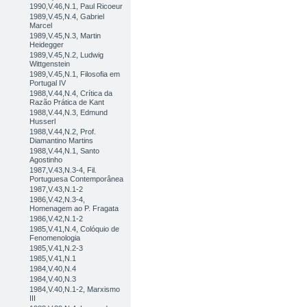
1990,V.46,N.1, Paul Ricoeur
1989,V.45,N.4, Gabriel
Marcel
1989,V.45,N.3, Martin
Heidegger
1989,V.45,N.2, Ludwig
Wittgenstein
1989,V.45,N.1, Filosofia em
Portugal IV
1988,V.44,N.4, Crítica da
Razão Prática de Kant
1988,V.44,N.3, Edmund
Husserl
1988,V.44,N.2, Prof.
Diamantino Martins
1988,V.44,N.1, Santo
Agostinho
1987,V.43,N.3-4, Fil.
Portuguesa Contemporânea
1987,V.43,N.1-2
1986,V.42,N.3-4,
Homenagem ao P. Fragata
1986,V.42,N.1-2
1985,V.41,N.4, Colóquio de
Fenomenologia
1985,V.41,N.2-3
1985,V.41,N.1
1984,V.40,N.4
1984,V.40,N.3
1984,V.40,N.1-2, Marxismo
III