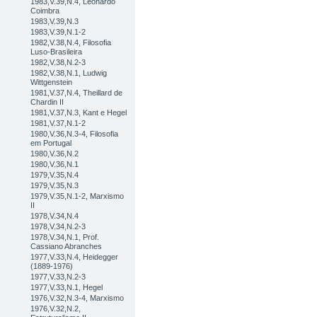
1983,V.39,N.4, Leonardo
Coimbra
1983,V.39,N.3
1983,V.39,N.1-2
1982,V.38,N.4, Filosofia
Luso-Brasileira
1982,V.38,N.2-3
1982,V.38,N.1, Ludwig
Wittgenstein
1981,V.37,N.4, Theillard de
Chardin II
1981,V.37,N.3, Kant e Hegel
1981,V.37,N.1-2
1980,V.36,N.3-4, Filosofia
em Portugal
1980,V.36,N.2
1980,V.36,N.1
1979,V.35,N.4
1979,V.35,N.3
1979,V.35,N.1-2, Marxismo
II
1978,V.34,N.4
1978,V.34,N.2-3
1978,V.34,N.1, Prof.
Cassiano Abranches
1977,V.33,N.4, Heidegger
(1889-1976)
1977,V.33,N.2-3
1977,V.33,N.1, Hegel
1976,V.32,N.3-4, Marxismo
1976,V.32,N.2,