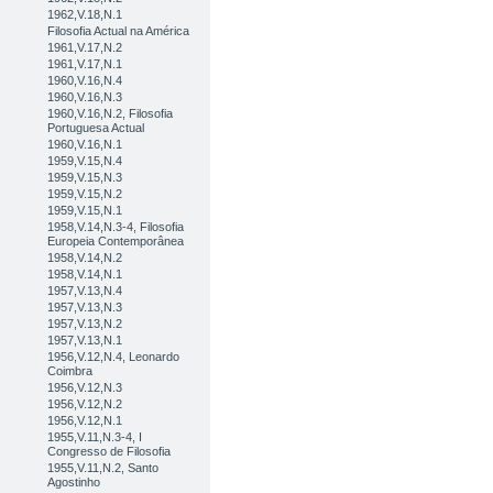
1962,V.18,N.1
Filosofia Actual na América
1961,V.17,N.2
1961,V.17,N.1
1960,V.16,N.4
1960,V.16,N.3
1960,V.16,N.2, Filosofia
Portuguesa Actual
1960,V.16,N.1
1959,V.15,N.4
1959,V.15,N.3
1959,V.15,N.2
1959,V.15,N.1
1958,V.14,N.3-4, Filosofia
Europeia Contemporânea
1958,V.14,N.2
1958,V.14,N.1
1957,V.13,N.4
1957,V.13,N.3
1957,V.13,N.2
1957,V.13,N.1
1956,V.12,N.4, Leonardo
Coimbra
1956,V.12,N.3
1956,V.12,N.2
1956,V.12,N.1
1955,V.11,N.3-4, I
Congresso de Filosofia
1955,V.11,N.2, Santo
Agostinho