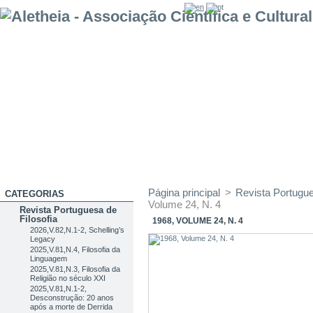
Página principal
>
Revista Portugue
CATEGORIAS
Volume 24, N. 4
Revista Portuguesa de
Filosofia
1968, VOLUME 24, N. 4
2026,V.82,N.1-2, Schelling’s
Legacy
2025,V.81,N.4, Filosofia da
Linguagem
2025,V.81,N.3, Filosofia da
Religião no século XXI
2025,V.81,N.1-2,
Desconstrução: 20 anos
após a morte de Derrida