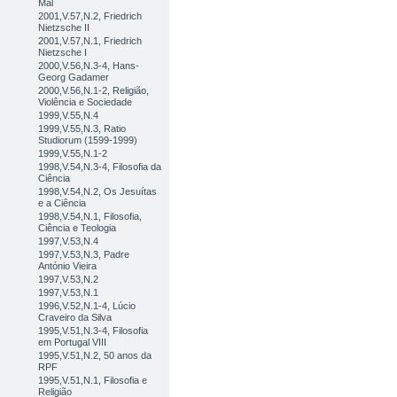
Mal
2001,V.57,N.2, Friedrich
Nietzsche II
2001,V.57,N.1, Friedrich
Nietzsche I
2000,V.56,N.3-4, Hans-
Georg Gadamer
2000,V.56,N.1-2, Religião,
Violência e Sociedade
1999,V.55,N.4
1999,V.55,N.3, Ratio
Studiorum (1599-1999)
1999,V.55,N.1-2
1998,V.54,N.3-4, Filosofia da
Ciência
1998,V.54,N.2, Os Jesuítas
e a Ciência
1998,V.54,N.1, Filosofia,
Ciência e Teologia
1997,V.53,N.4
1997,V.53,N.3, Padre
António Vieira
1997,V.53,N.2
1997,V.53,N.1
1996,V.52,N.1-4, Lúcio
Craveiro da Silva
1995,V.51,N.3-4, Filosofia
em Portugal VIII
1995,V.51,N.2, 50 anos da
RPF
1995,V.51,N.1, Filosofia e
Religião