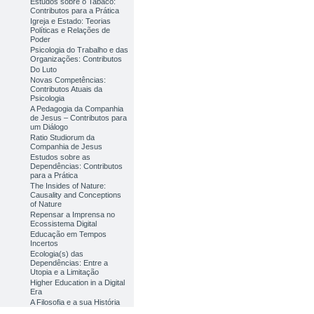
Estudos sobre o Tabaco:
Contributos para a Prática
Igreja e Estado: Teorias
Políticas e Relações de
Poder
Psicologia do Trabalho e das
Organizações: Contributos
Do Luto
Novas Competências:
Contributos Atuais da
Psicologia
A Pedagogia da Companhia
de Jesus – Contributos para
um Diálogo
Ratio Studiorum da
Companhia de Jesus
Estudos sobre as
Dependências: Contributos
para a Prática
The Insides of Nature:
Causality and Conceptions
of Nature
Repensar a Imprensa no
Ecossistema Digital
Educação em Tempos
Incertos
Ecologia(s) das
Dependências: Entre a
Utopia e a Limitação
Higher Education in a Digital
Era
A Filosofia e a sua História