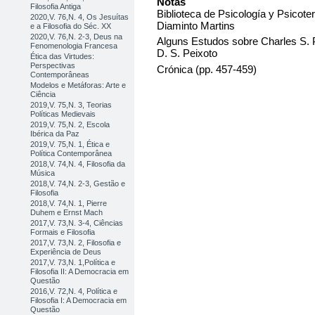
Notas
Filosofia Antiga
Biblioteca de Psicología y Psicote
2020,V. 76,N. 4, Os Jesuítas
Diaminto Martins
e a Filosofia do Séc. XX
2020,V. 76,N. 2-3, Deus na
Alguns Estudos sobre Charles S. P
Fenomenologia Francesa
D. S. Peixoto
Ética das Virtudes:
Perspectivas
Crónica (pp. 457-459)
Contemporâneas
Modelos e Metáforas: Arte e
Ciência
2019,V. 75,N. 3, Teorias
Políticas Medievais
2019,V. 75,N. 2, Escola
Ibérica da Paz
2019,V. 75,N. 1, Ética e
Política Contemporânea
2018,V. 74,N. 4, Filosofia da
Música
2018,V. 74,N. 2-3, Gestão e
Filosofia
2018,V. 74,N. 1, Pierre
Duhem e Ernst Mach
2017,V. 73,N. 3-4, Ciências
Formais e Filosofia
2017,V. 73,N. 2, Filosofia e
Experiência de Deus
2017,V. 73,N. 1,Política e
Filosofia II: A Democracia em
Questão
2016,V. 72,N. 4, Política e
Filosofia I: A Democracia em
Questão