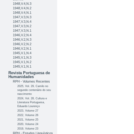
1948,V.4,N.3
1948,V.4,N.2
1948,V.4,N.1
1947,V.3,N.3
1947,V.3,N.4
1947,V.3,N.2
1947,V.3,N.1
1946,V.2,N.4
1946,V.2,N.3
1946,V.2,N.2
1946,V.2,N.1
1945,V.1,N.4
1945,V.1,N.3
1945,V.1,N.2
1945,V.1,N.1
Revista Portuguesa de
Humanidades
RPH - Volumes Recentes
2025, Vol. 29, Camilo no
segundo centenário do seu
nascimento
2024, Vol. 28, Cultura e
Literatura Portuguesa,
Eduardo Lourenço
2023, Volume 27
2022, Volume 26
2021, Volume 25
2020, Volume 24
2019, Volume 23
RPH - Estudos Linguísticos