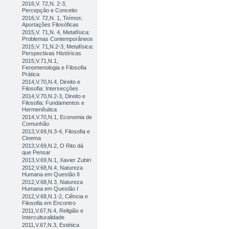
2016,V. 72,N. 2-3,
Percepção e Conceito
2016,V. 72,N. 1, Teímos:
Aportações Filosóficas
2015,V. 71,N. 4, Metafísica:
Problemas Contemporâneos
2015,V. 71,N.2-3, Metafísica:
Perspectivas Históricas
2015,V.71,N.1,
Fenomenologia e Filosofia
Prática
2014,V.70,N.4, Direito e
Filosofia: Intersecções
2014,V.70,N.2-3, Direito e
Filosofia: Fundamentos e
Hermenêutica
2014,V.70,N.1, Economia de
Comunhão
2013,V.69,N.3-4, Filosofia e
Cinema
2013,V.69,N.2, O Rito dá
que Pensar
2013,V.69,N.1, Xavier Zubiri
2012,V.68,N.4, Natureza
Humana em Questão II
2012,V.68,N.3, Natureza
Humana em Questão I
2012,V.68,N.1-2, Ciência e
Filosofia em Encontro
2011,V.67,N.4, Religião e
Interculturalidade
2011,V.67,N.3, Estética