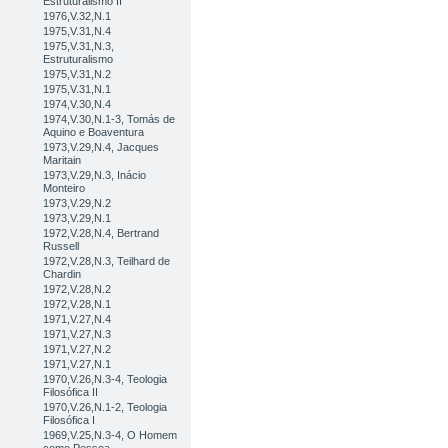
Estruturalismo II
1976,V.32,N.1
1975,V.31,N.4
1975,V.31,N.3,
Estruturalismo
1975,V.31,N.2
1975,V.31,N.1
1974,V.30,N.4
1974,V.30,N.1-3, Tomás de
Aquino e Boaventura
1973,V.29,N.4, Jacques
Maritain
1973,V.29,N.3, Inácio
Monteiro
1973,V.29,N.2
1973,V.29,N.1
1972,V.28,N.4, Bertrand
Russell
1972,V.28,N.3, Teilhard de
Chardin
1972,V.28,N.2
1972,V.28,N.1
1971,V.27,N.4
1971,V.27,N.3
1971,V.27,N.2
1971,V.27,N.1
1970,V.26,N.3-4, Teologia
Filosófica II
1970,V.26,N.1-2, Teologia
Filosófica I
1969,V.25,N.3-4, O Homem