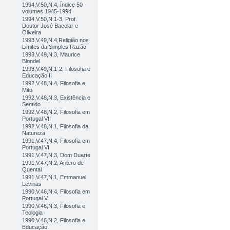
1994,V.50,N.4, Índice 50
volumes 1945-1994
1994,V.50,N.1-3, Prof.
Doutor José Bacelar e
Oliveira
1993,V.49,N.4,Religião nos
Limites da Simples Razão
1993,V.49,N.3, Maurice
Blondel
1993,V.49,N.1-2, Filosofia e
Educação II
1992,V.48,N.4, Filosofia e
Mito
1992,V.48,N.3, Existência e
Sentido
1992,V.48,N.2, Filosofia em
Portugal VII
1992,V.48,N.1, Filosofia da
Natureza
1991,V.47,N.4, Filosofia em
Portugal VI
1991,V.47,N.3, Dom Duarte
1991,V.47,N.2, Antero de
Quental
1991,V.47,N.1, Emmanuel
Levinas
1990,V.46,N.4, Filosofia em
Portugal V
1990,V.46,N.3, Filosofia e
Teologia
1990,V.46,N.2, Filosofia e
Educação