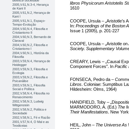
Bioética-Sociedade
libros Physicorum Aristotelis St
2005,V.61,N.3-4, Herança
1610
de Kant II
2005,V.61,N.2, Herança de
Kant I
COOPE, Ursula – „Aristotle’s 
2005,V.61,N.1, Espaço-
Tempo-Evolução
In:
Proceedings of the Boston A
2004,V.60,N.4, Filosofia e
Issue 1 (2005), p. 201-227
Cristianismo II
2004,V.60,N.3, Bernardo de
Claraval
COOPE, Ursula – „Aristotle on A
2004,V.60,N.2, Filosofia e
Society. Supplementary Volum
Cristianismo I
2004,V.60,N.1, História da
Filosofia
CREARY, Lewis – „Causal Explan
2003,V.59,N.4, Herança de
Heidegger
Component Forces”. In
Pacific
2003,V.59,N.3, Filosofia e
Ecologia
2003,V.59,N.2, Filosofia e
FONSECA, Pedro da –
Comment
Psicanálise
Libros
. Coloniae: Sumptibus Laz
2003,V.59,N.1, Filosofia
Hildesheim: Olms, 1964)
Social e Política
2002,V.58,N.4, Filosofia no
Renascimento
2002,V.58,N.3, Ludwig
HANDFIELD, Toby – „Disposition
Wittgenstein
MARMODORO, A. (Ed.)
The M
2002,V.58,N.2, Política e
Their Manifestations
. New York
Sociedade
2002,V.58,N.1, Fé e Razão
2001,V.57,N.4, O Mal e as
HEIL, John –
The Universe As 
Teodiceias