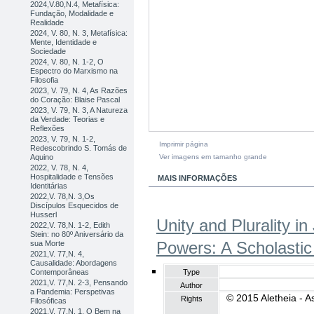
2024,V.80,N.4, Metafísica:
Fundação, Modalidade e
Realidade
2024, V. 80, N. 3, Metafísica:
Mente, Identidade e
Sociedade
2024, V. 80, N. 1-2, O
Espectro do Marxismo na
Filosofia
2023, V. 79, N. 4, As Razões
do Coração: Blaise Pascal
2023, V. 79, N. 3, A Natureza
da Verdade: Teorias e
Reflexões
2023, V. 79, N. 1-2,
Imprimir página
Redescobrindo S. Tomás de
Ver imagens em tamanho grande
Aquino
2022, V. 78, N. 4,
Hospitalidade e Tensões
MAIS INFORMAÇÕES
Identitárias
2022,V. 78,N. 3,Os
Discípulos Esquecidos de
Husserl
Unity and Plurality in
2022,V. 78,N. 1-2, Edith
Stein: no 80º Aniversário da
Powers: A Scholasti
sua Morte
2021,V. 77,N. 4,
Causalidade: Abordagens
Type
Contemporâneas
2021,V. 77,N. 2-3, Pensando
Author
a Pandemia: Perspetivas
© 2015 Aletheia - A
Rights
Filosóficas
2021,V. 77,N. 1, O Bem na