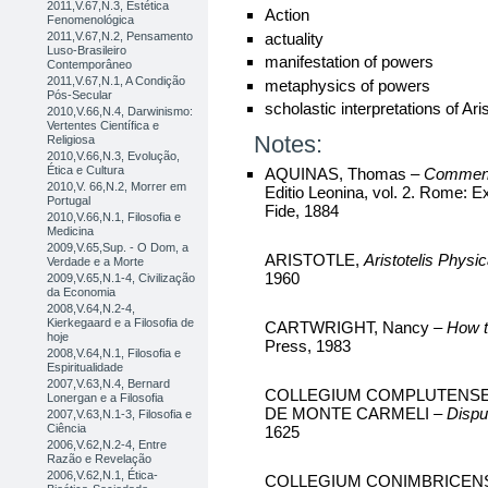
2011,V.67,N.3, Estética
Action
Fenomenológica
actuality
2011,V.67,N.2, Pensamento
Luso-Brasileiro
manifestation of powers
Contemporâneo
2011,V.67,N.1, A Condição
metaphysics of powers
Pós-Secular
scholastic interpretations of Aris
2010,V.66,N.4, Darwinismo:
Vertentes Científica e
Notes:
Religiosa
2010,V.66,N.3, Evolução,
Ética e Cultura
AQUINAS, Thomas –
Commenta
2010,V. 66,N.2, Morrer em
Editio Leonina, vol. 2. Rome: 
Portugal
Fide, 1884
2010,V.66,N.1, Filosofia e
Medicina
2009,V.65,Sup. - O Dom, a
ARISTOTLE,
Aristotelis Physi
Verdade e a Morte
1960
2009,V.65,N.1-4, Civilização
da Economia
2008,V.64,N.2-4,
Kierkegaard e a Filosofia de
CARTWRIGHT, Nancy –
How t
hoje
Press, 1983
2008,V.64,N.1, Filosofia e
Espiritualidade
2007,V.63,N.4, Bernard
COLLEGIUM COMPLUTENSE
Lonergan e a Filosofia
DE MONTE CARMELI –
Dispu
2007,V.63,N.1-3, Filosofia e
Ciência
1625
2006,V.62,N.2-4, Entre
Razão e Revelação
2006,V.62,N.1, Ética-
COLLEGIUM CONIMBRICENS