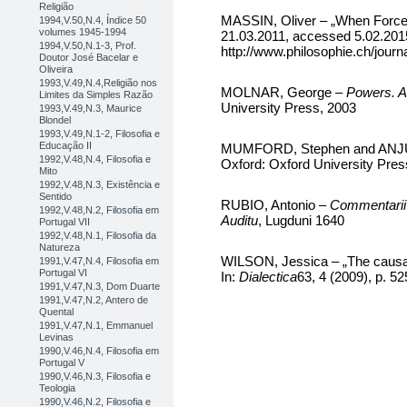
Religião
MASSIN, Oliver – „When Forces 
1994,V.50,N.4, Índice 50
volumes 1945-1994
21.03.2011, accessed 5.02.201
1994,V.50,N.1-3, Prof.
http://www.philosophie.ch/journ
Doutor José Bacelar e
Oliveira
1993,V.49,N.4,Religião nos
MOLNAR, George –
Powers. A
Limites da Simples Razão
University Press, 2003
1993,V.49,N.3, Maurice
Blondel
1993,V.49,N.1-2, Filosofia e
Educação II
MUMFORD, Stephen and ANJUM
1992,V.48,N.4, Filosofia e
Oxford: Oxford University Pres
Mito
1992,V.48,N.3, Existência e
Sentido
RUBIO, Antonio –
Commentarii i
1992,V.48,N.2, Filosofia em
Auditu
,
Lugduni 1640
Portugal VII
1992,V.48,N.1, Filosofia da
Natureza
WILSON, Jessica – „The causal
1991,V.47,N.4, Filosofia em
Portugal VI
In:
Dialectica
63, 4 (2009), p. 52
1991,V.47,N.3, Dom Duarte
1991,V.47,N.2, Antero de
Quental
1991,V.47,N.1, Emmanuel
Levinas
1990,V.46,N.4, Filosofia em
Portugal V
1990,V.46,N.3, Filosofia e
Teologia
1990,V.46,N.2, Filosofia e