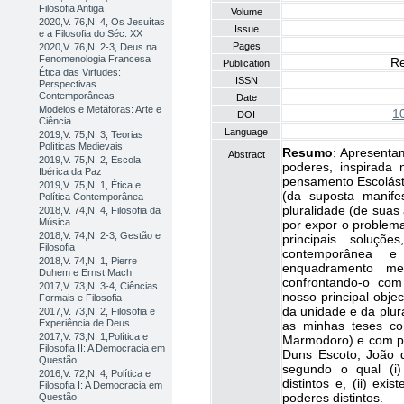
Filosofia Antiga
Volume
2020,V. 76,N. 4, Os Jesuítas
Issue
e a Filosofia do Séc. XX
Pages
2020,V. 76,N. 2-3, Deus na
Fenomenologia Francesa
Re
Publication
Ética das Virtudes:
ISSN
Perspectivas
Contemporâneas
Date
Modelos e Metáforas: Arte e
1
DOI
Ciência
Language
2019,V. 75,N. 3, Teorias
Políticas Medievais
Resumo
: Apresenta
Abstract
2019,V. 75,N. 2, Escola
poderes, inspirada 
Ibérica da Paz
pensamento Escolást
2019,V. 75,N. 1, Ética e
(da suposta manife
Política Contemporânea
pluralidade (de suas
2018,V. 74,N. 4, Filosofia da
Música
por expor o problem
2018,V. 74,N. 2-3, Gestão e
principais soluçõ
Filosofia
contemporânea
2018,V. 74,N. 1, Pierre
enquadramento me
Duhem e Ernst Mach
confrontando-o co
2017,V. 73,N. 3-4, Ciências
nosso principal obje
Formais e Filosofia
da unidade e da plu
2017,V. 73,N. 2, Filosofia e
Experiência de Deus
as minhas teses co
2017,V. 73,N. 1,Política e
Marmodoro) e com pe
Filosofia II: A Democracia em
Duns Escoto, João 
Questão
segundo o qual (i)
2016,V. 72,N. 4, Política e
distintos e, (ii) exi
Filosofia I: A Democracia em
poderes distintos.
Questão