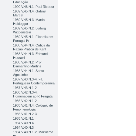
Educação
1990,V.46,N.1, Paul Ricoeur
1989,V.45,N.4, Gabriel
Marcel
1989,V.45,N.3, Martin
Heidegger
1989,V.45,N.2, Ludwig
Wittgenstein
1989,V.45,N.1, Filosofia em
Portugal IV
1988,V.44,N.4, Crítica da
Razão Prática de Kant
1988,V.44,N.3, Edmund
Husserl
1988,V.44,N.2, Prof.
Diamantino Martins
1988,V.44,N.1, Santo
Agostinho
1987,V.43,N.3-4, Fil.
Portuguesa Contemporânea
1987,V.43,N.1-2
1986,V.42,N.3-4,
Homenagem ao P. Fragata
1986,V.42,N.1-2
1985,V.41,N.4, Colóquio de
Fenomenologia
1985,V.41,N.2-3
1985,V.41,N.1
1984,V.40,N.4
1984,V.40,N.3
1984,V.40,N.1-2, Marxismo