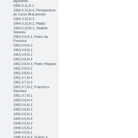
Agostinho
1955,V.11,N.1
1954,V.10,N.4, Perspectivas
do Curso Bracarense
1954,V.10,N.3
1954,V.10,N.2, Platão
1954,V.10,N.1, Vladimir
Soloviev
1953,V.9,N.4, Pedro da
Fonseca
1953,V.9,N.3
1953,V.9,N.2
1953,V.9,N.1
1952,V.8,N.4
1952,V.8,N.3, Pedro Hispano
1952,V.8,N.2
1952,V.8,N.1
1951,V.7,N.4
1951,V.7,N.3
1951,V.7,N.2, Francisco
Sanches
1951,V.7,N.1
1950,V.6,N.4
1950,V.6,N.3
1950,V.6,N.2
1950,V.6,N.1
1949,V.5,N.4
1949,V.5,N.3
1949,V.5,N.2
1949,V.5,N.1
1948,V.4,N.4, Suárez e