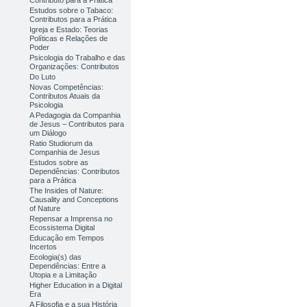
Contributo para a Prática
Estudos sobre o Tabaco:
Contributos para a Prática
Igreja e Estado: Teorias
Políticas e Relações de
Poder
Psicologia do Trabalho e das
Organizações: Contributos
Do Luto
Novas Competências:
Contributos Atuais da
Psicologia
A Pedagogia da Companhia
de Jesus – Contributos para
um Diálogo
Ratio Studiorum da
Companhia de Jesus
Estudos sobre as
Dependências: Contributos
para a Prática
The Insides of Nature:
Causality and Conceptions
of Nature
Repensar a Imprensa no
Ecossistema Digital
Educação em Tempos
Incertos
Ecologia(s) das
Dependências: Entre a
Utopia e a Limitação
Higher Education in a Digital
Era
A Filosofia e a sua História