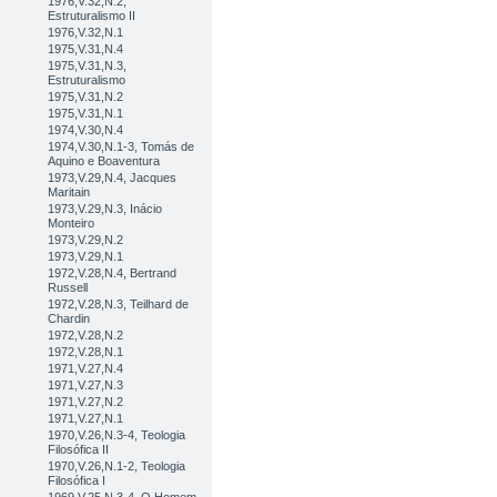
1976,V.32,N.2,
Estruturalismo II
1976,V.32,N.1
1975,V.31,N.4
1975,V.31,N.3,
Estruturalismo
1975,V.31,N.2
1975,V.31,N.1
1974,V.30,N.4
1974,V.30,N.1-3, Tomás de
Aquino e Boaventura
1973,V.29,N.4, Jacques
Maritain
1973,V.29,N.3, Inácio
Monteiro
1973,V.29,N.2
1973,V.29,N.1
1972,V.28,N.4, Bertrand
Russell
1972,V.28,N.3, Teilhard de
Chardin
1972,V.28,N.2
1972,V.28,N.1
1971,V.27,N.4
1971,V.27,N.3
1971,V.27,N.2
1971,V.27,N.1
1970,V.26,N.3-4, Teologia
Filosófica II
1970,V.26,N.1-2, Teologia
Filosófica I