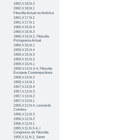
1962,V.18,N.2
1962,V.18,N.1
Filosofia Actual na América
1961,V.17,N.2
1961,V.17,N.1
1960,V.16,N.4
1960,V.16,N.3
1960,V.16,N.2, Filosofia
Portuguesa Actual
1960,V.16,N.1
1959,V.15,N.4
1959,V.15,N.3
1959,V.15,N.2
1959,V.15,N.1
1958,V.14,N.3-4, Filosofia
Europeia Contemporânea
1958,V.14,N.2
1958,V.14,N.1
1957,V.13,N.4
1957,V.13,N.3
1957,V.13,N.2
1957,V.13,N.1
1956,V.12,N.4, Leonardo
Coimbra
1956,V.12,N.3
1956,V.12,N.2
1956,V.12,N.1
1955,V.11,N.3-4, I
Congresso de Filosofia
1955,V.11,N.2, Santo