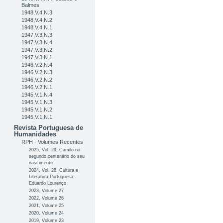
Balmes
1948,V.4,N.3
1948,V.4,N.2
1948,V.4,N.1
1947,V.3,N.3
1947,V.3,N.4
1947,V.3,N.2
1947,V.3,N.1
1946,V.2,N.4
1946,V.2,N.3
1946,V.2,N.2
1946,V.2,N.1
1945,V.1,N.4
1945,V.1,N.3
1945,V.1,N.2
1945,V.1,N.1
Revista Portuguesa de
Humanidades
RPH - Volumes Recentes
2025, Vol. 29, Camilo no
segundo centenário do seu
nascimento
2024, Vol. 28, Cultura e
Literatura Portuguesa,
Eduardo Lourenço
2023, Volume 27
2022, Volume 26
2021, Volume 25
2020, Volume 24
2019, Volume 23