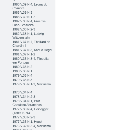
III
1983,V.39,N.4, Leonardo
Coimbra
1983,V.39,N.3
1983,V.39,N.1-2
1982,V.38,N.4, Filosofia
Luso-Brasileira
1982,V.38,N.2-3
1982,V.38,N.1, Ludwig
Wittgenstein
1981,V.37,N.4, Theillard de
Chardin II
1981,V.37,N.3, Kant e Hegel
1981,V.37,N.1-2
1980,V.36,N.3-4, Filosofia
em Portugal
1980,V.36,N.2
1980,V.36,N.1
1979,V.35,N.4
1979,V.35,N.3
1979,V.35,N.1-2, Marxismo
II
1978,V.34,N.4
1978,V.34,N.2-3
1978,V.34,N.1, Prof.
Cassiano Abranches
1977,V.33,N.4, Heidegger
(1889-1976)
1977,V.33,N.2-3
1977,V.33,N.1, Hegel
1976,V.32,N.3-4, Marxismo