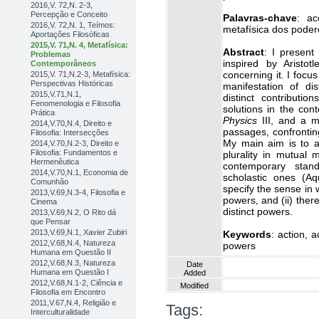
2016,V. 72,N. 2-3,
Percepção e Conceito
Palavras-chave
: ac
2016,V. 72,N. 1, Teímos:
metafísica dos pode
Aportações Filosóficas
2015,V. 71,N. 4, Metafísica:
Abstract
: I present
Problemas
inspired by Aristot
Contemporâneos
concerning it. I focu
2015,V. 71,N.2-3, Metafísica:
Perspectivas Históricas
manifestation of dis
2015,V.71,N.1,
distinct contributi
Fenomenologia e Filosofia
solutions in the co
Prática
Physics
III, and a m
2014,V.70,N.4, Direito e
passages, confrontin
Filosofia: Intersecções
My main aim is to a
2014,V.70,N.2-3, Direito e
Filosofia: Fundamentos e
plurality in mutual 
Hermenêutica
contemporary stand
2014,V.70,N.1, Economia de
scholastic ones (A
Comunhão
specify the sense in w
2013,V.69,N.3-4, Filosofia e
powers, and (ii) there
Cinema
distinct powers.
2013,V.69,N.2, O Rito dá
que Pensar
2013,V.69,N.1, Xavier Zubiri
Keywords
: action, 
2012,V.68,N.4, Natureza
powers
Humana em Questão II
2012,V.68,N.3, Natureza
Date
Humana em Questão I
Added
2012,V.68,N.1-2, Ciência e
Modified
Filosofia em Encontro
2011,V.67,N.4, Religião e
Tags:
Interculturalidade