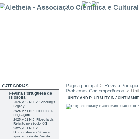
Página principal
>
Revista Portugue
CATEGORIAS
Problemas Contemporâneos
>
Unit
Revista Portuguesa de
Filosofia
UNITY AND PLURALITY IN JOINT MAN
2026,V.82,N.1-2, Schelling’s
Legacy
2025,V.81,N.4, Filosofia da
Linguagem
2025,V.81,N.3, Filosofia da
Religião no século XXI
2025,V.81,N.1-2,
Desconstrução: 20 anos
após a morte de Derrida