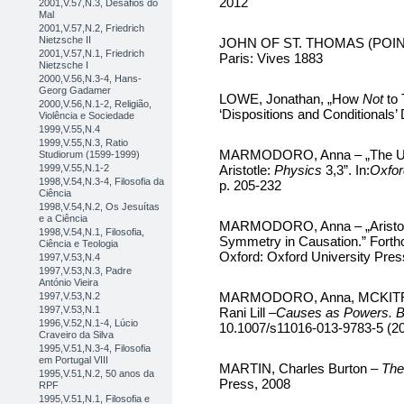
2012
2001,V.57,N.3, Desafios do
Mal
2001,V.57,N.2, Friedrich
Nietzsche II
JOHN OF ST. THOMAS (POINS
2001,V.57,N.1, Friedrich
Paris: Vives 1883
Nietzsche I
2000,V.56,N.3-4, Hans-
Georg Gadamer
LOWE, Jonathan, „How
Not
to
2000,V.56,N.1-2, Religião,
‘Dispositions and Conditionals’
Violência e Sociedade
1999,V.55,N.4
1999,V.55,N.3, Ratio
MARMODORO, Anna – „The Unio
Studiorum (1599-1999)
1999,V.55,N.1-2
Aristotle:
Physics
3,3”. In:
Oxfor
1998,V.54,N.3-4, Filosofia da
p. 205-232
Ciência
1998,V.54,N.2, Os Jesuítas
e a Ciência
MARMODORO, Anna – „Aristotel
1998,V.54,N.1, Filosofia,
Symmetry in Causation.” Forth
Ciência e Teologia
Oxford: Oxford University Pres
1997,V.53,N.4
1997,V.53,N.3, Padre
António Vieira
MARMODORO, Anna, MCKITRI
1997,V.53,N.2
1997,V.53,N.1
Rani Lill –
Causes as Powers. 
1996,V.52,N.1-4, Lúcio
10.1007/s11016-013-9783-5 (20
Craveiro da Silva
1995,V.51,N.3-4, Filosofia
em Portugal VIII
MARTIN, Charles Burton –
The
1995,V.51,N.2, 50 anos da
Press, 2008
RPF
1995,V.51,N.1, Filosofia e