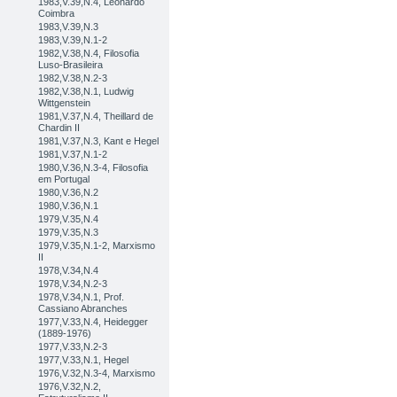
1983,V.39,N.4, Leonardo
Coimbra
1983,V.39,N.3
1983,V.39,N.1-2
1982,V.38,N.4, Filosofia
Luso-Brasileira
1982,V.38,N.2-3
1982,V.38,N.1, Ludwig
Wittgenstein
1981,V.37,N.4, Theillard de
Chardin II
1981,V.37,N.3, Kant e Hegel
1981,V.37,N.1-2
1980,V.36,N.3-4, Filosofia
em Portugal
1980,V.36,N.2
1980,V.36,N.1
1979,V.35,N.4
1979,V.35,N.3
1979,V.35,N.1-2, Marxismo
II
1978,V.34,N.4
1978,V.34,N.2-3
1978,V.34,N.1, Prof.
Cassiano Abranches
1977,V.33,N.4, Heidegger
(1889-1976)
1977,V.33,N.2-3
1977,V.33,N.1, Hegel
1976,V.32,N.3-4, Marxismo
1976,V.32,N.2,