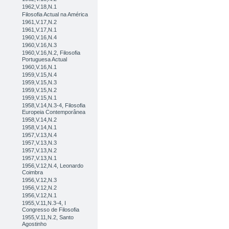
1962,V.18,N.1
Filosofia Actual na América
1961,V.17,N.2
1961,V.17,N.1
1960,V.16,N.4
1960,V.16,N.3
1960,V.16,N.2, Filosofia
Portuguesa Actual
1960,V.16,N.1
1959,V.15,N.4
1959,V.15,N.3
1959,V.15,N.2
1959,V.15,N.1
1958,V.14,N.3-4, Filosofia
Europeia Contemporânea
1958,V.14,N.2
1958,V.14,N.1
1957,V.13,N.4
1957,V.13,N.3
1957,V.13,N.2
1957,V.13,N.1
1956,V.12,N.4, Leonardo
Coimbra
1956,V.12,N.3
1956,V.12,N.2
1956,V.12,N.1
1955,V.11,N.3-4, I
Congresso de Filosofia
1955,V.11,N.2, Santo
Agostinho