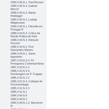
1990,V.46,N.1, Paul Ricoeur
1989,V.45,N.4, Gabriel
Marcel
1989,V.45,N.3, Martin
Heidegger
1989,V.45,N.2, Ludwig
Wittgenstein
1989,V.45,N.1, Filosofia em
Portugal IV
1988,V.44,N.4, Crítica da
Razão Prática de Kant
1988,V.44,N.3, Edmund
Husserl
1988,V.44,N.2, Prof.
Diamantino Martins
1988,V.44,N.1, Santo
Agostinho
1987,V.43,N.3-4, Fil.
Portuguesa Contemporânea
1987,V.43,N.1-2
1986,V.42,N.3-4,
Homenagem ao P. Fragata
1986,V.42,N.1-2
1985,V.41,N.4, Colóquio de
Fenomenologia
1985,V.41,N.2-3
1985,V.41,N.1
1984,V.40,N.4
1984,V.40,N.3
1984,V.40,N.1-2, Marxismo
III