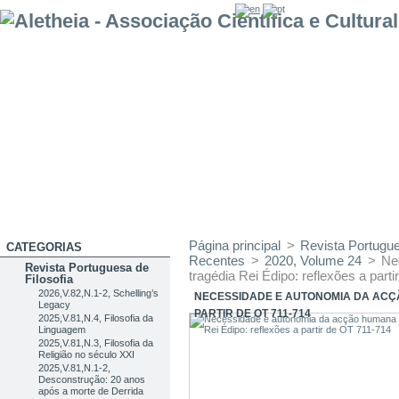
Página principal
>
Revista Portug
CATEGORIAS
Recentes
>
2020, Volume 24
>
Ne
Revista Portuguesa de
tragédia Rei Édipo: reflexões a part
Filosofia
2026,V.82,N.1-2, Schelling’s
NECESSIDADE E AUTONOMIA DA ACÇÃ
Legacy
PARTIR DE OT 711-714
2025,V.81,N.4, Filosofia da
Linguagem
2025,V.81,N.3, Filosofia da
Religião no século XXI
2025,V.81,N.1-2,
Desconstrução: 20 anos
após a morte de Derrida