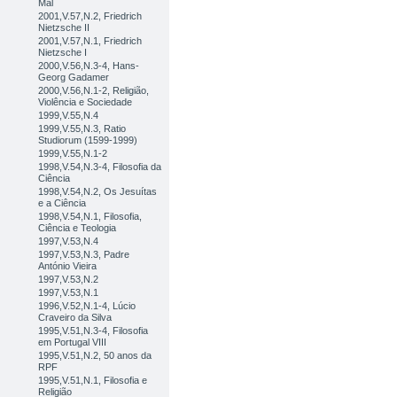
Mal
2001,V.57,N.2, Friedrich
Nietzsche II
2001,V.57,N.1, Friedrich
Nietzsche I
2000,V.56,N.3-4, Hans-
Georg Gadamer
2000,V.56,N.1-2, Religião,
Violência e Sociedade
1999,V.55,N.4
1999,V.55,N.3, Ratio
Studiorum (1599-1999)
1999,V.55,N.1-2
1998,V.54,N.3-4, Filosofia da
Ciência
1998,V.54,N.2, Os Jesuítas
e a Ciência
1998,V.54,N.1, Filosofia,
Ciência e Teologia
1997,V.53,N.4
1997,V.53,N.3, Padre
António Vieira
1997,V.53,N.2
1997,V.53,N.1
1996,V.52,N.1-4, Lúcio
Craveiro da Silva
1995,V.51,N.3-4, Filosofia
em Portugal VIII
1995,V.51,N.2, 50 anos da
RPF
1995,V.51,N.1, Filosofia e
Religião