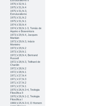
Estruturalismo II
1976,V.32,N.1
1975,V.31,N.4
1975,V.31,N.3,
Estruturalismo
1975,V.31,N.2
1975,V.31,N.1
1974,V.30,N.4
1974,V.30,N.1-3, Tomás de
Aquino e Boaventura
1973,V.29,N.4, Jacques
Maritain
1973,V.29,N.3, Inácio
Monteiro
1973,V.29,N.2
1973,V.29,N.1
1972,V.28,N.4, Bertrand
Russell
1972,V.28,N.3, Teilhard de
Chardin
1972,V.28,N.2
1972,V.28,N.1
1971,V.27,N.4
1971,V.27,N.3
1971,V.27,N.2
1971,V.27,N.1
1970,V.26,N.3-4, Teologia
Filosófica II
1970,V.26,N.1-2, Teologia
Filosófica I
1969,V.25,N.3-4, O Homem