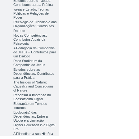
Estudos sobre o Tabaco:
Contributos para a Prática
Igreja e Estado: Teorias
Políticas e Relações de
Poder
Psicologia do Trabalho e das
Organizações: Contributos
Do Luto
Novas Competências:
Contributos Atuais da
Psicologia
A Pedagogia da Companhia
de Jesus – Contributos para
um Diálogo
Ratio Studiorum da
Companhia de Jesus
Estudos sobre as
Dependências: Contributos
para a Prática
The Insides of Nature:
Causality and Conceptions
of Nature
Repensar a Imprensa no
Ecossistema Digital
Educação em Tempos
Incertos
Ecologia(s) das
Dependências: Entre a
Utopia e a Limitação
Higher Education in a Digital
Era
A Filosofia e a sua História