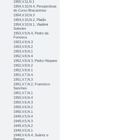
1955,V.11,N.1
1954,V.10,N.4, Perspectivas
do Curso Bracarense
1954,V.10,N.3
1954,V.10,N.2, Platão
1954,V.10,N.1, Vladimir
Soloviev
1953,V.9,N.4, Pedro da
Fonseca
1953,V.9,N.3
1953,V.9,N.2
1953,V.9,N.1
1952,V.8,N.4
1952,V.8,N.3, Pedro Hispano
1952,V.8,N.2
1952,V.8,N.1
1951,V.7,N.4
1951,V.7,N.3
1951,V.7,N.2, Francisco
Sanches
1951,V.7,N.1
1950,V.6,N.4
1950,V.6,N.3
1950,V.6,N.2
1950,V.6,N.1
1949,V.5,N.4
1949,V.5,N.3
1949,V.5,N.2
1949,V.5,N.1
1948,V.4,N.4, Suárez e
Balmes