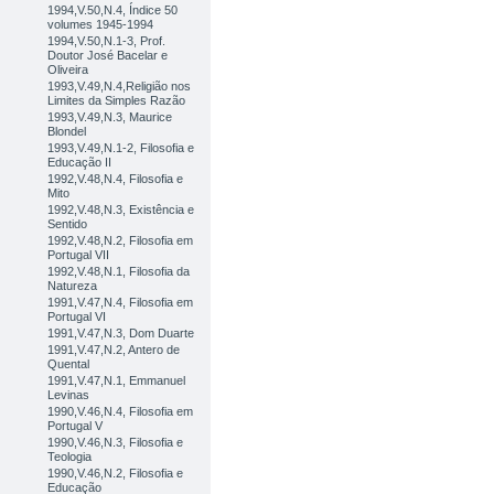
1994,V.50,N.4, Índice 50
volumes 1945-1994
1994,V.50,N.1-3, Prof.
Doutor José Bacelar e
Oliveira
1993,V.49,N.4,Religião nos
Limites da Simples Razão
1993,V.49,N.3, Maurice
Blondel
1993,V.49,N.1-2, Filosofia e
Educação II
1992,V.48,N.4, Filosofia e
Mito
1992,V.48,N.3, Existência e
Sentido
1992,V.48,N.2, Filosofia em
Portugal VII
1992,V.48,N.1, Filosofia da
Natureza
1991,V.47,N.4, Filosofia em
Portugal VI
1991,V.47,N.3, Dom Duarte
1991,V.47,N.2, Antero de
Quental
1991,V.47,N.1, Emmanuel
Levinas
1990,V.46,N.4, Filosofia em
Portugal V
1990,V.46,N.3, Filosofia e
Teologia
1990,V.46,N.2, Filosofia e
Educação