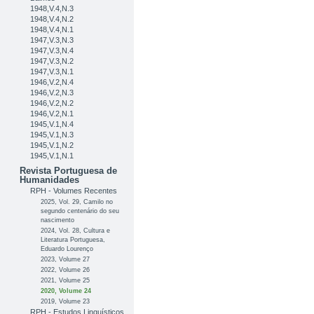
1948,V.4,N.3
1948,V.4,N.2
1948,V.4,N.1
1947,V.3,N.3
1947,V.3,N.4
1947,V.3,N.2
1947,V.3,N.1
1946,V.2,N.4
1946,V.2,N.3
1946,V.2,N.2
1946,V.2,N.1
1945,V.1,N.4
1945,V.1,N.3
1945,V.1,N.2
1945,V.1,N.1
Revista Portuguesa de
Humanidades
RPH - Volumes Recentes
2025, Vol. 29, Camilo no
segundo centenário do seu
nascimento
2024, Vol. 28, Cultura e
Literatura Portuguesa,
Eduardo Lourenço
2023, Volume 27
2022, Volume 26
2021, Volume 25
2020, Volume 24
2019, Volume 23
RPH - Estudos Linguísticos