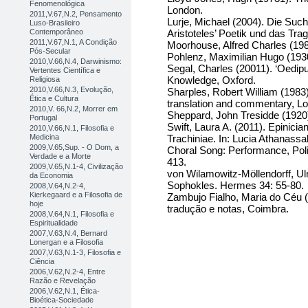
Fenomenológica
London.
2011,V.67,N.2, Pensamento
Lurje, Michael (2004). Die Suc
Luso-Brasileiro
Aristoteles’ Poetik und das Tra
Contemporâneo
2011,V.67,N.1, A Condição
Moorhouse, Alfred Charles (198
Pós-Secular
Pohlenz, Maximilian Hugo (1930)
2010,V.66,N.4, Darwinismo:
Segal, Charles (20011). ‘Oedipu
Vertentes Científica e
Knowledge, Oxford.
Religiosa
2010,V.66,N.3, Evolução,
Sharples, Robert William (1983)
Ética e Cultura
translation and commentary, L
2010,V. 66,N.2, Morrer em
Sheppard, John Tresidde (1920
Portugal
Swift, Laura A. (2011). Epinici
2010,V.66,N.1, Filosofia e
Trachiniae. In: Lucia Athanass
Medicina
2009,V.65,Sup. - O Dom, a
Choral Song: Performance, Poli
Verdade e a Morte
413.
2009,V.65,N.1-4, Civilização
von Wilamowitz-Möllendorff, U
da Economia
Sophokles. Hermes 34: 55-80.
2008,V.64,N.2-4,
Kierkegaard e a Filosofia de
Zambujo Fialho, Maria do Céu (
hoje
tradução e notas, Coimbra.
2008,V.64,N.1, Filosofia e
Espiritualidade
2007,V.63,N.4, Bernard
Lonergan e a Filosofia
2007,V.63,N.1-3, Filosofia e
Ciência
2006,V.62,N.2-4, Entre
Razão e Revelação
2006,V.62,N.1, Ética-
Bioética-Sociedade