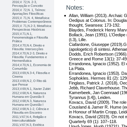
2016,V. 72,N. 2-3,
Percepção e Conceito
Notes:
2016,V. 72,N. 1, Teímos:
Aportações Filosóficas
Allan, William (2013). Archaic 
2015,V. 71,N. 4, Metafísica:
Oedipus at Colonus. In: Dougla
Problemas Contemporâneos
thought, Swansea: 173-192.
2015,V. 71,N.2-3, Metafísica:
Blaydes, Frederick Henry Marve
Perspectivas Históricas
2015,V.71,N.1,
Bollack, Jean (1991). L’Oedipe r
Fenomenologia e Filosofia
(t.3), Lille.
Prática
Ciafardone, Giuseppe (2019).Gli s
2014,V.70,N.4, Direito e
(apologetico) di sintesi. Athena
Filosofia: Intersecções
Dodds, Erich Robertson (1966)
2014,V.70,N.2-3, Direito e
Filosofia: Fundamentos e
Greece and Rome 13(1): 37-49
Hermenêutica
Errandonea, Ignacio (1952). El
2014,V.70,N.1, Economia de
La Plata.
Comunhão
Errandonea, Ignacio (1953). D
2013,V.69,N.3-4, Filosofia e
Cinema
Sophokles. Hermes 81 (2): 129
2013,V.69,N.2, O Rito dá
Finglass, Patrick J. (2018), O
que Pensar
Jebb, Richard Claverhouse. Th
2013,V.69,N.1, Xavier Zubiri
Kamerbeek, Jan Coenraad (196
2012,V.68,N.4, Natureza
Tyrannus [t.4]), Leiden.
Humana em Questão II
2012,V.68,N.3, Natureza
Kovacs, David (2009). The role 
Humana em Questão I
Cousland & Jamer R. Hume (ed
2012,V.68,N.1-2, Ciência e
in Honour of Martin Cropp, Leid
Filosofia em Encontro
Kovacs, David (2019). On not 
2011,V.67,N.4, Religião e
Interculturalidade
Quarterly 69 (1): 107–118.
2011,V.67,N.3, Estética
Lloyd-Jones, Hugh (19731). The