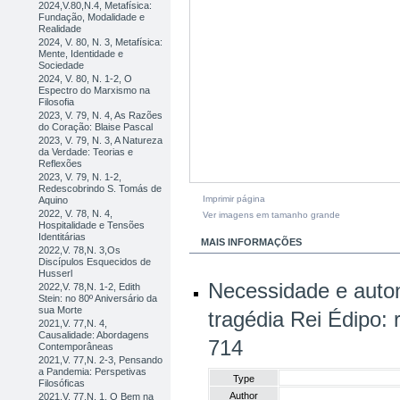
2024,V.80,N.4, Metafísica:
Fundação, Modalidade e
Realidade
2024, V. 80, N. 3, Metafísica:
Mente, Identidade e
Sociedade
2024, V. 80, N. 1-2, O
Espectro do Marxismo na
Filosofia
2023, V. 79, N. 4, As Razões
do Coração: Blaise Pascal
2023, V. 79, N. 3, A Natureza
da Verdade: Teorias e
Reflexões
2023, V. 79, N. 1-2,
Redescobrindo S. Tomás de
Imprimir página
Aquino
2022, V. 78, N. 4,
Ver imagens em tamanho grande
Hospitalidade e Tensões
Identitárias
MAIS INFORMAÇÕES
2022,V. 78,N. 3,Os
Discípulos Esquecidos de
Husserl
Necessidade e auto
2022,V. 78,N. 1-2, Edith
Stein: no 80º Aniversário da
sua Morte
tragédia Rei Édipo: 
2021,V. 77,N. 4,
Causalidade: Abordagens
714
Contemporâneas
2021,V. 77,N. 2-3, Pensando
a Pandemia: Perspetivas
Type
Filosóficas
Author
2021,V. 77,N. 1, O Bem na