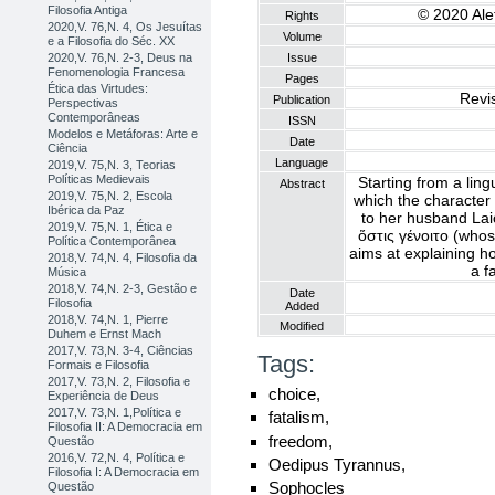
Filosofia Antiga
© 2020 Alet
Rights
2020,V. 76,N. 4, Os Jesuítas
Volume
e a Filosofia do Séc. XX
2020,V. 76,N. 2-3, Deus na
Issue
Fenomenologia Francesa
Pages
Ética das Virtudes:
Revi
Publication
Perspectivas
Contemporâneas
ISSN
Modelos e Metáforas: Arte e
Date
Ciência
Language
2019,V. 75,N. 3, Teorias
Políticas Medievais
Starting from a lin
Abstract
2019,V. 75,N. 2, Escola
which the character 
Ibérica da Paz
to her husband Lai
2019,V. 75,N. 1, Ética e
ὅστις γένοιτo (whose 
Política Contemporânea
aims at explaining h
2018,V. 74,N. 4, Filosofia da
a f
Música
2018,V. 74,N. 2-3, Gestão e
Date
Filosofia
Added
2018,V. 74,N. 1, Pierre
Modified
Duhem e Ernst Mach
2017,V. 73,N. 3-4, Ciências
Tags:
Formais e Filosofia
2017,V. 73,N. 2, Filosofia e
choice,
Experiência de Deus
2017,V. 73,N. 1,Política e
fatalism,
Filosofia II: A Democracia em
freedom,
Questão
2016,V. 72,N. 4, Política e
Oedipus Tyrannus,
Filosofia I: A Democracia em
Sophocles
Questão