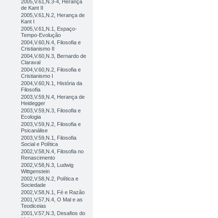
2005,V.61,N.3-4, Herança
de Kant II
2005,V.61,N.2, Herança de
Kant I
2005,V.61,N.1, Espaço-
Tempo-Evolução
2004,V.60,N.4, Filosofia e
Cristianismo II
2004,V.60,N.3, Bernardo de
Claraval
2004,V.60,N.2, Filosofia e
Cristianismo I
2004,V.60,N.1, História da
Filosofia
2003,V.59,N.4, Herança de
Heidegger
2003,V.59,N.3, Filosofia e
Ecologia
2003,V.59,N.2, Filosofia e
Psicanálise
2003,V.59,N.1, Filosofia
Social e Política
2002,V.58,N.4, Filosofia no
Renascimento
2002,V.58,N.3, Ludwig
Wittgenstein
2002,V.58,N.2, Política e
Sociedade
2002,V.58,N.1, Fé e Razão
2001,V.57,N.4, O Mal e as
Teodiceias
2001,V.57,N.3, Desafios do