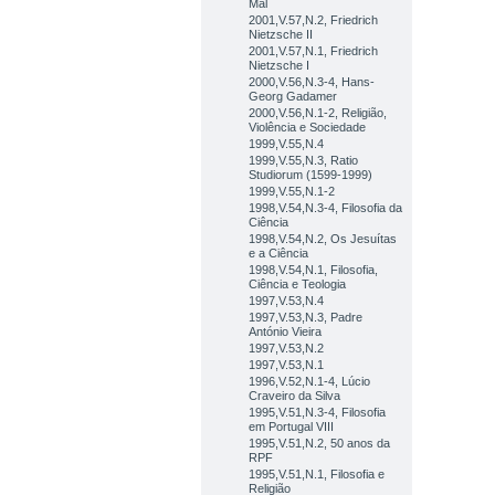
Mal
2001,V.57,N.2, Friedrich
Nietzsche II
2001,V.57,N.1, Friedrich
Nietzsche I
2000,V.56,N.3-4, Hans-
Georg Gadamer
2000,V.56,N.1-2, Religião,
Violência e Sociedade
1999,V.55,N.4
1999,V.55,N.3, Ratio
Studiorum (1599-1999)
1999,V.55,N.1-2
1998,V.54,N.3-4, Filosofia da
Ciência
1998,V.54,N.2, Os Jesuítas
e a Ciência
1998,V.54,N.1, Filosofia,
Ciência e Teologia
1997,V.53,N.4
1997,V.53,N.3, Padre
António Vieira
1997,V.53,N.2
1997,V.53,N.1
1996,V.52,N.1-4, Lúcio
Craveiro da Silva
1995,V.51,N.3-4, Filosofia
em Portugal VIII
1995,V.51,N.2, 50 anos da
RPF
1995,V.51,N.1, Filosofia e
Religião