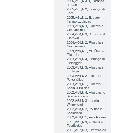
2005,V.61,N.3-4, Herança
de Kant II
2005,V.61,N.2, Herança de
Kant I
2005,V.61,N.1, Espaço-
Tempo-Evolução
2004,V.60,N.4, Filosofia e
Cristianismo II
2004,V.60,N.3, Bernardo de
Claraval
2004,V.60,N.2, Filosofia e
Cristianismo I
2004,V.60,N.1, História da
Filosofia
2003,V.59,N.4, Herança de
Heidegger
2003,V.59,N.3, Filosofia e
Ecologia
2003,V.59,N.2, Filosofia e
Psicanálise
2003,V.59,N.1, Filosofia
Social e Política
2002,V.58,N.4, Filosofia no
Renascimento
2002,V.58,N.3, Ludwig
Wittgenstein
2002,V.58,N.2, Política e
Sociedade
2002,V.58,N.1, Fé e Razão
2001,V.57,N.4, O Mal e as
Teodiceias
2001,V.57,N.3, Desafios do