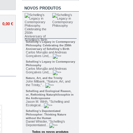
NOVOS PRODUTOS
0,00 €
Schelling’s Legacy in Contemporary
Philosophy. Celebrating the 250th
Anniversary of Schelling’s Birth
Carlos Morujão and Andreas
Gonçalves Lind,...
Schelling’s Legacy in Contemporary
Philosophy
Carlos Morujão and Andreas
Gonçalves Lind,...
Nature, Art, and the Trinity
John Milbank, “Nature, Art, and
the Trinity,”...
Schelling and Ecological Reason,
or, Rethinking Naturphilosophie in
the Anthropocene
Jason M. Wirth, “Schelling and
Ecological...
Schelling’s Depotentiated
Philosopher: Thinking Nature
without the Human
Daniel Whistler, “Schelling’s
Depotentiated...
Todos os novos produtos