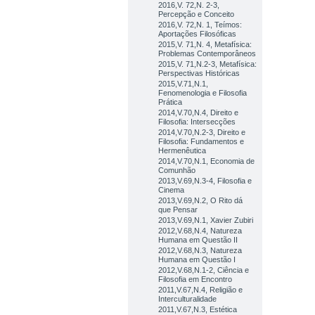
2016,V. 72,N. 2-3,
Percepção e Conceito
2016,V. 72,N. 1, Teímos:
Aportações Filosóficas
2015,V. 71,N. 4, Metafísica:
Problemas Contemporâneos
2015,V. 71,N.2-3, Metafísica:
Perspectivas Históricas
2015,V.71,N.1,
Fenomenologia e Filosofia
Prática
2014,V.70,N.4, Direito e
Filosofia: Intersecções
2014,V.70,N.2-3, Direito e
Filosofia: Fundamentos e
Hermenêutica
2014,V.70,N.1, Economia de
Comunhão
2013,V.69,N.3-4, Filosofia e
Cinema
2013,V.69,N.2, O Rito dá
que Pensar
2013,V.69,N.1, Xavier Zubiri
2012,V.68,N.4, Natureza
Humana em Questão II
2012,V.68,N.3, Natureza
Humana em Questão I
2012,V.68,N.1-2, Ciência e
Filosofia em Encontro
2011,V.67,N.4, Religião e
Interculturalidade
2011,V.67,N.3, Estética