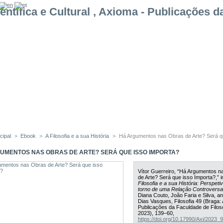
cipal
>
Ebook
>
A Filosofia e a sua História
>
Há Argumentos nas Obras de Arte? Será q
UMENTOS NAS OBRAS DE ARTE? SERÁ QUE ISSO IMPORTA?
Vítor Guerreiro, “Há Argumentos 
de Arte? Será que isso Importa?,” 
Filosofia e a sua História: Perspet
torno de uma Relação Controversa
Diana Couto, João Faria e Silva, a
Dias Vasques, Filosofia 49 (Braga:
Publicações da Faculdade de Filoso
2023), 139–60,
https://doi.org/10.17990/Axi/202