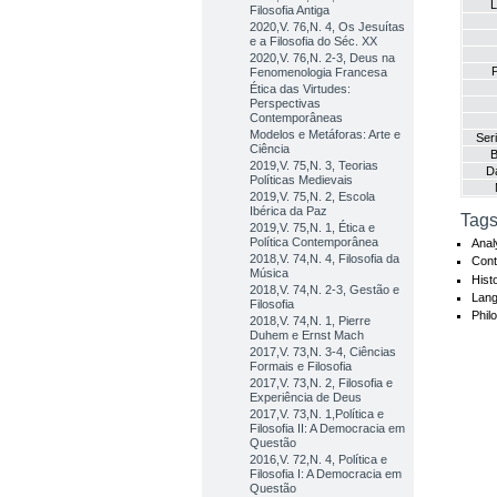
L
Filosofia Antiga
2020,V. 76,N. 4, Os Jesuítas
e a Filosofia do Séc. XX
2020,V. 76,N. 2-3, Deus na
P
Fenomenologia Francesa
Ética das Virtudes:
Perspectivas
Contemporâneas
Modelos e Metáforas: Arte e
Ser
Ciência
B
2019,V. 75,N. 3, Teorias
D
Políticas Medievais
2019,V. 75,N. 2, Escola
Ibérica da Paz
Tags
2019,V. 75,N. 1, Ética e
Política Contemporânea
Anal
2018,V. 74,N. 4, Filosofia da
Cont
Música
Hist
2018,V. 74,N. 2-3, Gestão e
Lang
Filosofia
Phil
2018,V. 74,N. 1, Pierre
Duhem e Ernst Mach
2017,V. 73,N. 3-4, Ciências
Formais e Filosofia
2017,V. 73,N. 2, Filosofia e
Experiência de Deus
2017,V. 73,N. 1,Política e
Filosofia II: A Democracia em
Questão
2016,V. 72,N. 4, Política e
Filosofia I: A Democracia em
Questão