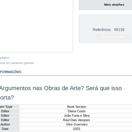
Mais detalhes
Referência:
49139
 página
gens em tamanho grande
INFORMAÇÕES
Argumentos nas Obras de Arte? Será que isso
orta?
tem Type
Book Section
Editor
Diana Couto
Editor
João Faria e Silva
Editor
Raul Dias Vasques
Author
Vítor Guerreiro
Date
2023