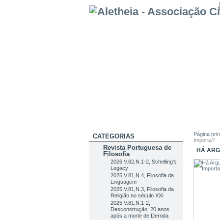
Página prin
CATEGORIAS
Importa?
Revista Portuguesa de
HÁ ARG
Filosofia
2026,V.82,N.1-2, Schelling’s
Legacy
2025,V.81,N.4, Filosofia da
Linguagem
2025,V.81,N.3, Filosofia da
Religião no século XXI
2025,V.81,N.1-2,
Desconstrução: 20 anos
após a morte de Derrida