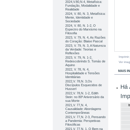
2024,V.80,N.4, Metafísica:
Fundação, Modalidade e
Realidade
2024, V. 80, N. 3, Metafísica:
Mente, Identidade e
Sociedade
2024, V. 80, N. 1-2, O
Espectro do Marxismo na
Filosofia
2023, V. 79, N. 4, As Razões
do Coração: Blaise Pascal
2023, V. 79, N. 3, A Natureza
da Verdade: Teorias e
Reflexões
Imprimir
2023, V. 79, N. 1-2,
Redescobrindo S. Tomás de
Ver ima
Aquino
2022, V. 78, N. 4,
MAIS 
Hospitalidade e Tensões
Identitárias
2022,V. 78,N. 3,Os
Discípulos Esquecidos de
Há 
Husserl
2022,V. 78,N. 1-2, Edith
Imp
Stein: no 80º Aniversário da
sua Morte
2021,V. 77,N. 4,
I
Causalidade: Abordagens
Contemporâneas
2021,V. 77,N. 2-3, Pensando
a Pandemia: Perspetivas
Filosóficas
2021,V. 77,N. 1, O Bem na