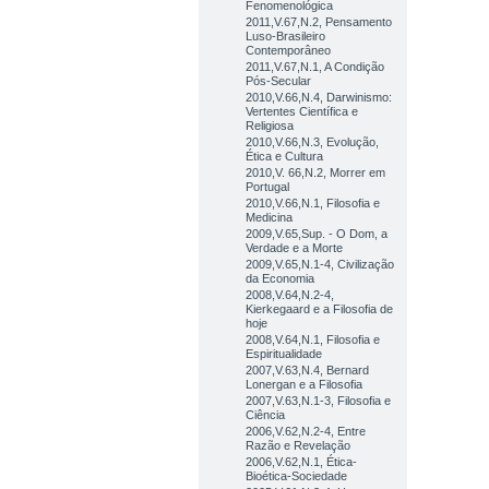
Fenomenológica
2011,V.67,N.2, Pensamento
Luso-Brasileiro
Contemporâneo
2011,V.67,N.1, A Condição
Pós-Secular
2010,V.66,N.4, Darwinismo:
Vertentes Científica e
Religiosa
2010,V.66,N.3, Evolução,
Ética e Cultura
2010,V. 66,N.2, Morrer em
Portugal
2010,V.66,N.1, Filosofia e
Medicina
2009,V.65,Sup. - O Dom, a
Verdade e a Morte
2009,V.65,N.1-4, Civilização
da Economia
2008,V.64,N.2-4,
Kierkegaard e a Filosofia de
hoje
2008,V.64,N.1, Filosofia e
Espiritualidade
2007,V.63,N.4, Bernard
Lonergan e a Filosofia
2007,V.63,N.1-3, Filosofia e
Ciência
2006,V.62,N.2-4, Entre
Razão e Revelação
2006,V.62,N.1, Ética-
Bioética-Sociedade