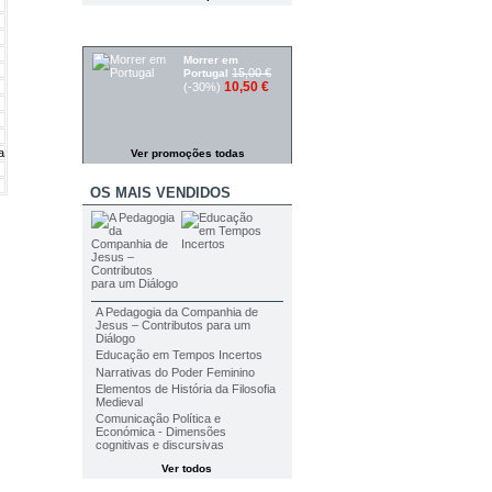
PROMOÇÕES
Morrer em
15,00 €
Portugal
10,50 €
(-30%)
a
Ver promoções todas
OS MAIS VENDIDOS
A Pedagogia da Companhia de
Jesus – Contributos para um
Diálogo
Educação em Tempos Incertos
Narrativas do Poder Feminino
Elementos de História da Filosofia
Medieval
Comunicação Política e
Económica - Dimensões
cognitivas e discursivas
Ver todos