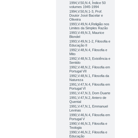
1994,V.50,N.4, Índice 50
volumes 1945-1994
1994,V.50,N.1-3, Prof.
Doutor José Bacelar e
Oliveira
1993,V.49,N.4,Religião nos
Limites da Simples Razão
1993,V.49,N.3, Maurice
Blondel
1993,V.49,N.1-2, Filosofia e
Educação II
1992,V.48,N.4, Filosofia e
Mito
1992,V.48,N.3, Existência e
Sentido
1992,V.48,N.2, Filosofia em
Portugal VII
1992,V.48,N.1, Filosofia da
Natureza
1991,V.47,N.4, Filosofia em
Portugal VI
1991,V.47,N.3, Dom Duarte
1991,V.47,N.2, Antero de
Quental
1991,V.47,N.1, Emmanuel
Levinas
1990,V.46,N.4, Filosofia em
Portugal V
1990,V.46,N.3, Filosofia e
Teologia
1990,V.46,N.2, Filosofia e
Educação