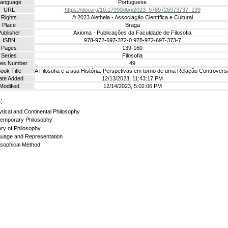
anguage
Portuguese
URL
https://doi.org/10.17990/Axi/2023_9789726973737_139
Rights
© 2023 Aletheia - Associação Científica e Cultural
Place
Braga
ublisher
Axioma - Publicações da Faculdade de Filosofia
ISBN
978-972-697-372-0 978-972-697-373-7
Pages
139-160
Series
Filosofia
ies Number
49
ook Title
A Filosofia e a sua História: Perspetivas em torno de uma Relação Controvers
ate Added
12/13/2023, 11:43:17 PM
Modified
12/14/2023, 5:02:06 PM
:
ytical and Continental Philosophy
emporary Philosophy
ory of Philosophy
uage and Representation
osophical Method