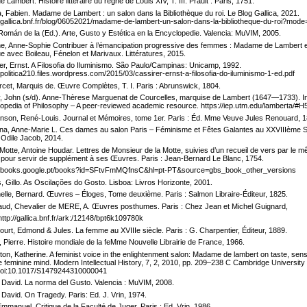
 Lambert. Histoire littéraire du règne de Louis XIV, T. III. Prault : Paris, 1751.
a, Fabien. Madame de Lambert : un salon dans la Bibliothèque du roi. Le Blog Gallica, 2021.
//gallica.bnf.fr/blog/06052021/madame-de-lambert-un-salon-dans-la-bibliotheque-du-roi?mod
 Román de la (Ed.). Arte, Gusto y Estética en la Encyclopedie. Valencia: MuVIM, 2005.
e, Anne-Sophie Contribuer à l’émancipation progressive des femmes : Madame de Lambert 
ue avec Boileau, Fénelon et Marivaux. Littératures, 2015.
er, Ernst. A Filosofia do Iluminismo. São Paulo/Campinas: Unicamp, 1992.
//politica210.files.wordpress.com/2015/03/cassirer-ernst-a-filosofia-do-iluminismo-1-ed.pdf
cet, Marquis de. Œuvre Complètes, T. I. Paris : Abrunswick, 1804.
, John (s/d). Anne-Thèrese Marguenat de Courcelles, marquise de Lambert (1647—1733). In
opedia of Philosophy – A peer-reviewed academic resource. https://iep.utm.edu/lamberta/#H
nson, René-Louis. Journal et Mémoires, tome 1er. Paris : Éd. Mme Veuve Jules Renouard, 1
na, Anne-Marie L. Ces dames au salon Paris – Féminisme et Fêtes Galantes au XXVIIIème S
: Odile Jacob, 2014.
Motte, Antoine Houdar. Lettres de Monsieur de la Motte, suivies d’un recueil de vers par le 
 pour servir de supplément à ses Œuvres. Paris : Jean-Bernard Le Blanc, 1754.
//books.google.pt/books?id=SFtvFmMQfnsC&hl=pt-PT&source=gbs_book_other_versions
s, Gillo. As Oscilações do Gosto. Lisboa: Livros Horizonte, 2001.
elle, Bernard. Œuvres – Éloges, Tome deuxième. Paris : Salmon Libraire-Éditeur, 1825.
d, Chevalier de MERE, A. Œuvres posthumes. Paris : Chez Jean et Michel Guignard,
http://gallica.bnf.fr/ark:/12148/bpt6k109780k
urt, Edmond & Jules. La femme au XVIIIe siècle. Paris : G. Charpentier, Éditeur, 1889.
, Pierre. Histoire mondiale de la feMme Nouvelle Librairie de France, 1966.
on, Katherine. A feminist voice in the enlightenment salon: Madame de lambert on taste, sensib
e feminine mind. Modern Intellectual History, 7, 2, 2010, pp. 209–238 C Cambridge University
doi:10.1017/S1479244310000041
David. La norma del Gusto. Valencia : MuVIM, 2008.
David. On Tragedy. Paris: Ed. J. Vrin, 1974.
Emmanuel. Critique de la Faculté de Juger. Paris : Ed. Vrin, 1986.