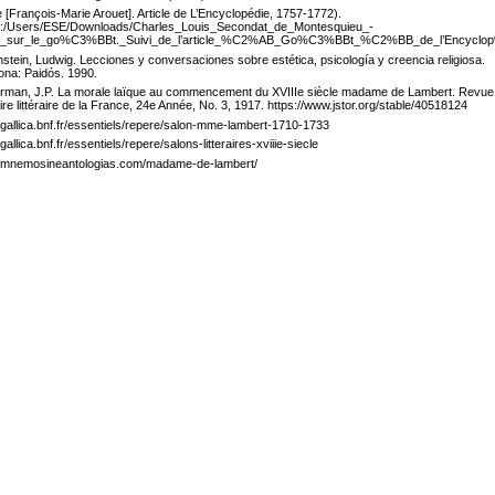
re [François-Marie Arouet]. Article de L’Encyclopédie, 1757-1772).
//C:/Users/ESE/Downloads/Charles_Louis_Secondat_de_Montesquieu_-
i_sur_le_go%C3%BBt._Suivi_de_l’article_%C2%AB_Go%C3%BBt_%C2%BB_de_l’Encyclop%
nstein, Ludwig. Lecciones y conversaciones sobre estética, psicología y creencia religiosa.
ona: Paidós. 1990.
man, J.P. La morale laïque au commencement du XVIIIe siècle madame de Lambert. Revue
ire littéraire de la France, 24e Année, No. 3, 1917. https://www.jstor.org/stable/40518124
//gallica.bnf.fr/essentiels/repere/salon-mme-lambert-1710-1733
/gallica.bnf.fr/essentiels/repere/salons-litteraires-xviiie-siecle
//mnemosineantologias.com/madame-de-lambert/