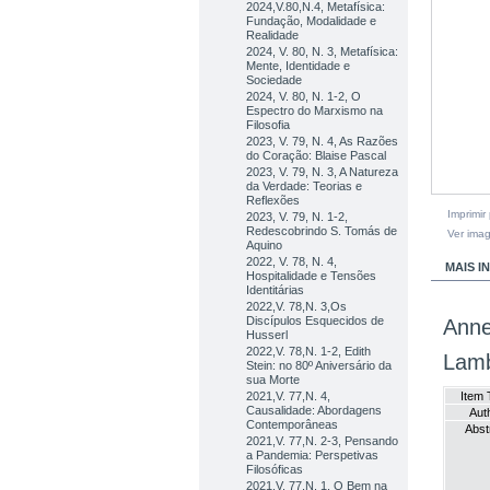
2024,V.80,N.4, Metafísica:
Fundação, Modalidade e
Realidade
2024, V. 80, N. 3, Metafísica:
Mente, Identidade e
Sociedade
2024, V. 80, N. 1-2, O
Espectro do Marxismo na
Filosofia
2023, V. 79, N. 4, As Razões
do Coração: Blaise Pascal
2023, V. 79, N. 3, A Natureza
da Verdade: Teorias e
Reflexões
Imprimir
2023, V. 79, N. 1-2,
Redescobrindo S. Tomás de
Ver ima
Aquino
2022, V. 78, N. 4,
MAIS 
Hospitalidade e Tensões
Identitárias
2022,V. 78,N. 3,Os
Discípulos Esquecidos de
Anne
Husserl
2022,V. 78,N. 1-2, Edith
Lamb
Stein: no 80º Aniversário da
sua Morte
2021,V. 77,N. 4,
Item 
Causalidade: Abordagens
Aut
Contemporâneas
Abst
2021,V. 77,N. 2-3, Pensando
a Pandemia: Perspetivas
Filosóficas
2021,V. 77,N. 1, O Bem na