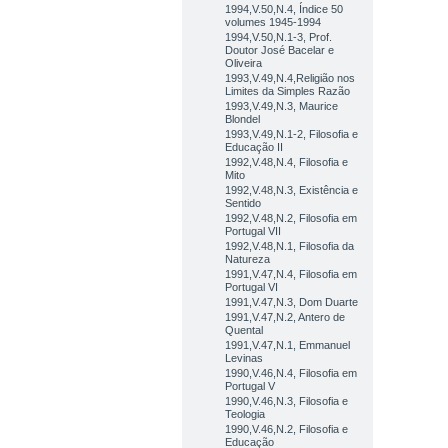
1994,V.50,N.4, Índice 50
volumes 1945-1994
1994,V.50,N.1-3, Prof.
Doutor José Bacelar e
Oliveira
1993,V.49,N.4,Religião nos
Limites da Simples Razão
1993,V.49,N.3, Maurice
Blondel
1993,V.49,N.1-2, Filosofia e
Educação II
1992,V.48,N.4, Filosofia e
Mito
1992,V.48,N.3, Existência e
Sentido
1992,V.48,N.2, Filosofia em
Portugal VII
1992,V.48,N.1, Filosofia da
Natureza
1991,V.47,N.4, Filosofia em
Portugal VI
1991,V.47,N.3, Dom Duarte
1991,V.47,N.2, Antero de
Quental
1991,V.47,N.1, Emmanuel
Levinas
1990,V.46,N.4, Filosofia em
Portugal V
1990,V.46,N.3, Filosofia e
Teologia
1990,V.46,N.2, Filosofia e
Educação