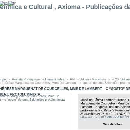
cipal
>
Revista Portuguesa de Humanidades
>
RPH - Volumes Recentes
>
2023, Volum
-Thérèse Marguenat de Courcelles, Mme De Lambert – o “gosto” de uma Salonnière protofe
HÉRÈSE MARGUENAT DE COURCELLES, MME DE LAMBERT – O “GOSTO” D
IÈRE PROTOFEMINISTA
Maria de Fátima Lambert, «Anne-T
Marguenat de Courcelles, Mme De
Lambert – o “gosto” de uma Salonn
protofeminista»,
Revista Portugues
Humanidades
27, n.
o
1–2 (2023): 
https://doi.org/10.17990/RPH/202
Mais detalhes