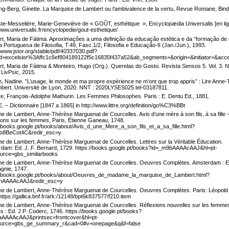
ng-Berg, Ginette. La Marquise de Lambert ou l’ambivalence de la vertu, Revue Romane, Bind
te-Messelière, Marie-Geneviève de « GOÛT, esthétique », Encyclopædia Universalis [en lig
/www.universalis.fr/encyclopedie/gout-esthetique/
t, Maria de Fátima. Aproximações a uma definição da educação estética e da “formação de 
a Portuguesa de Filosofia, T.49, Fasc.1/2, Filosofia e Educação-II (Jan./Jun.), 1993.
//www.jstor.org/stable/pdf/40337030.pdf?
id=excelsior%3Affc1c6ef804189122f5c16835f437a52&ab_segments=&origin=&initiator=&ac
t, Maria de Fátima & Monteiro, Hugo (Org.). Querelas do Gosto. Revista Sensos 5. Vol. 3. N
 LivPsic, 2015.
, Nadine. ”L’usage, le monde et ma propre expérience ne m’ont que trop appris” : Lire Anne
bert. Université de Lyon, 2020. NNT : 2020LYSES025.tel-03187811.
e, François-Adolphe Mathurin. Les Femmes Philosophes. Paris : E. Dentu Ed., 1881.
 E. – Dictionnaire [1847 a 1865] in http://www.littre.org/definition/go%C3%BBt
 de Lambert, Anne-Thérèse Marguenat de Courcelles. Avis d’une mère à son fils, à sa fille 
ions sur les femmes, Paris, Étienne Ganeau, 1748.
//books.google.pt/books/about/Avis_d_une_Mere_a_son_fils_et_a_sa_fille.html?
To8BeCot4C&redir_esc=y
 de Lambert, Anne-Thérèse Marguenat de Courcelles. Lettres sur la Véritable Éducation.
dam: Ed. J. F. Bernard, 1729. https://books.google.pt/books?id=_m9bAAAAcAAJ&hl=pt-
urce=gbs_similarbooks
 de Lambert, Anne-Thérèse Marguenat de Courcelles. Oeuvres Complètes. Amsterdam : Ed
nie, 1747.
//books.google.pt/books/about/Oeuvres_de_madame_la_marquise_de_Lambert.html?
lnAAAAcAAJ&redir_esc=y
 de Lambert, Anne-Thérèse Marguenat de Courcelles. Oeuvres Complètes. Paris: Léopold C
https://gallica.bnf.fr/ark:/12148/bpt6k837577/f210.item
 de Lambert, Anne-Thérèse Marguenat de Courcelles. Réflexions nouvelles sur les femme
s : Ed. J.P. Coderc, 1746. https://books.google.pt/books?
aAAAAcAAJ&printsec=frontcover&hl=pt-
urce=gbs_ge_summary_r&cad=0#v=onepage&q&f=false