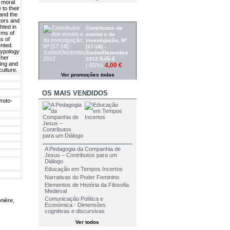
 moral
to their
and the
PROMOÇÕES
tors and
hted in
Contributos do
rms of
ensino e da
s of
investigação, Nº
ented.
[17-18] -
 typology
Junho/Dezembro
-her
8,00 €
2012
ding and
4,00 €
(-50%)
culture.
Ver promoções todas
OS MAIS VENDIDOS
roto-
A Pedagogia da Companhia de
Jesus – Contributos para um
Diálogo
Educação em Tempos Incertos
Narrativas do Poder Feminino
Elementos de História da Filosofia
Medieval
Comunicação Política e
nière,
Económica - Dimensões
cognitivas e discursivas
Ver todos