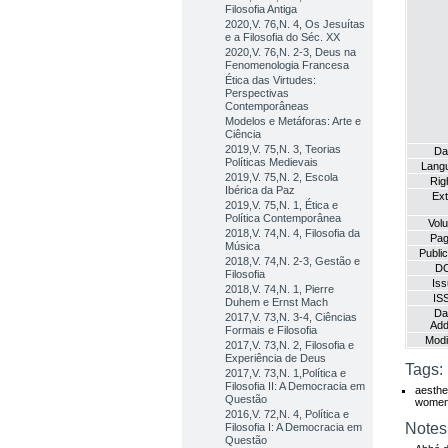
Filosofia Antiga
2020,V. 76,N. 4, Os Jesuítas
e a Filosofia do Séc. XX
2020,V. 76,N. 2-3, Deus na
Fenomenologia Francesa
Ética das Virtudes:
Perspectivas
Contemporâneas
Modelos e Metáforas: Arte e
Ciência
2019,V. 75,N. 3, Teorias
Da
Políticas Medievais
Lang
2019,V. 75,N. 2, Escola
Rig
Ibérica da Paz
Ext
2019,V. 75,N. 1, Ética e
Política Contemporânea
Vol
2018,V. 74,N. 4, Filosofia da
Pa
Música
Public
2018,V. 74,N. 2-3, Gestão e
D
Filosofia
Iss
2018,V. 74,N. 1, Pierre
IS
Duhem e Ernst Mach
Da
2017,V. 73,N. 3-4, Ciências
Ad
Formais e Filosofia
Modi
2017,V. 73,N. 2, Filosofia e
Experiência de Deus
Tags:
2017,V. 73,N. 1,Política e
Filosofia II: A Democracia em
aesthe
Questão
women-
2016,V. 72,N. 4, Política e
Notes
Filosofia I: A Democracia em
Questão