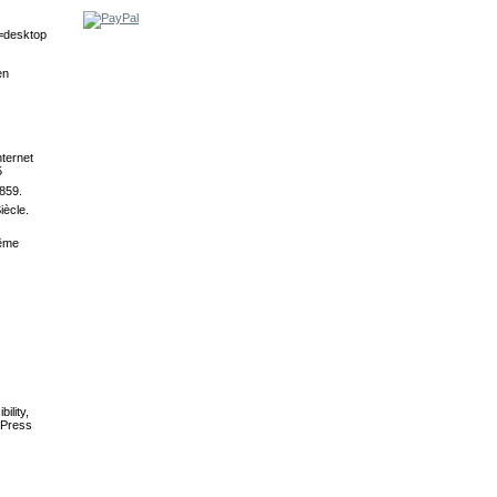
e=desktop
en
ternet
5
859.
iècle.
même
ility,
 Press