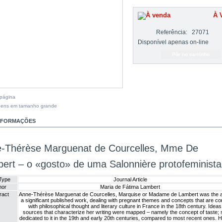
À 
Referência:
27071
Disponível apenas on-line
 página
gens em tamanho grande
INFORMAÇÕES
-Thérèse Marguenat de Courcelles, Mme De
ert – o «gosto» de uma Salonnière protofeminista
Type
Journal Article
hor
Maria de Fátima Lambert
ract
Anne-Thérèse Marguenat de Courcelles, Marquise or Madame de Lambert was the a
a significant published work, dealing with pregnant themes and concepts that are co
with philosophical thought and literary culture in France in the 18th century. Idea
sources that characterize her writing were mapped – namely the concept of taste; 
dedicated to it in the 19th and early 20th centuries, compared to most recent ones. H