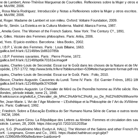
 de Lambert, Anne-Thérèse Marguenat de Courcelles. Reflexiones sobre la Mujer y otros e
ia: MuVIM, 2006.
 Rosa María Rodriguez. Introducción y Notas a Reflexiones sobre la Mujer y otros escritos.
ia: MuVIM, 2006.
l, Roger. Madame de Lambert et son milieu. Oxford: Voltaire Foundation, 2009.
n-fiz, Simón. La Estetica en la Cultura Moderna. Madrid: Alianza Forma, 1987.
 Amelia Gere. The Women of the French Salons. New York: The Century Cº., 1891.
, Gilles. Histoire des Femmes philosophes. Paris: Arléa, 2006.
d, Yves. El juicio estético. Barcelona : Idea Books, 2002.
e, I.B.P. L´école des Femmes. Paris : Louis Billaine, 1663.
//gallica.bnf.fr/ark:/12148/btv1b8610785b
e, I.B.P. Femmes savantes. Paris : Pierre Prome, 1672.
//gallica.bnf.fr/ark:/12148/bpt6k70161w.image#
quieu, Charles-Louis de Secondat. Essai sur le Goût dans les choses de la Nature et de l’Ar
opédie, 1757-1772. http://www.bnfa.fr/livre?biblionumber=539#telechargement-format-pdf-res
quieu, Charles-Louis de Secondat. Essai sur le Goût. Paris : Folio, 2010.
-Beuve, Charles-Augustin. Causeries du Lundi. Tome IV. Paris : Ed. Garnier Frères, 1851-18
//gallica.bnf.fr/ark:/12148/bpt6k37439d#
-Beuve, Charles-Augustin. Le Chevalier de Méré ou De l’honnête homme au XVIIe siècle. Re
ondes, période initiale, tome 21, 1848.
://fr.wikisource.org/wiki/Le_Chevalier_de_M%C3%A9r%C3%A9_ou_De_l%E2%80%99hon
er, Jean-Marie. L ‘Art de I’ Age Moderne – L’Esthétique et la Philosophie de I’ Art du XVIIIème
urs. Paris: Gallimard, 1992.
er, Friedrich. Sobre a Educação Estética do Ser Humano Numa Série de Cartas e outros texto
: INCM, 1994.
ski, Marie-Laure Girou. La République des Lettres au féminin. Femmes et circulation des sav
 siècle. Lumen, 28, 2009. https://doi.org/10.7202/1012035ar
tyre, S.G. [Pseudónimo Miss Evelyn A. HALL]. The Women of the Salons and other French Por
rK : Longmans, Green and Co., 1901. https://babel.hathitrust.org/cgi/pt?
.ark:/13960/t8v990g9w&view=1up&seq=9