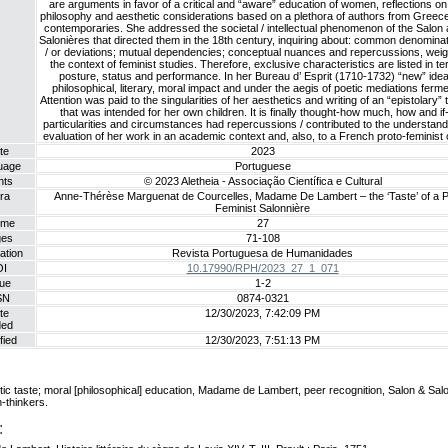
are arguments in favor of a critical and “aware” education of women, reflections on
philosophy and aesthetic considerations based on a plethora of authors from Greece 
contemporaries. She addressed the societal / intellectual phenomenon of the Salon 
Salonières that directed them in the 18th century, inquiring about: common denomina
/ or deviations; mutual dependencies; conceptual nuances and repercussions, weig
the context of feminist studies. Therefore, exclusive characteristics are listed in te
posture, status and performance. In her Bureau d’ Esprit (1710-1732) “new” idea
philosophical, literary, moral impact and under the aegis of poetic mediations ferm
Attention was paid to the singularities of her aesthetics and writing of an “epistolary”
that was intended for her own children. It is finally thought-how much, how and if
particularities and circumstances had repercussions / contributed to the understan
evaluation of her work in an academic context and, also, to a French proto-feminist 
te
2023
uage
Portuguese
hts
© 2023 Aletheia - Associação Científica e Cultural
ra
Anne-Thérèse Marguenat de Courcelles, Madame De Lambert – the ‘Taste’ of a P
Feminist Salonnière
ume
27
ges
71-108
ation
Revista Portuguesa de Humanidades
OI
10.17990/RPH/2023_27_1_071
ue
1-2
SN
0874-0321
te
12/30/2023, 7:42:09 PM
ded
fied
12/30/2023, 7:51:13 PM
tic taste; moral [philosophical] education, Madame de Lambert, peer recognition, Salon & Salo
thinkers.
: