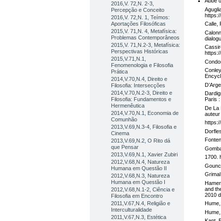
Abbé de
2016,V. 72,N. 2-3,
Agugli
Percepção e Conceito
https:
2016,V. 72,N. 1, Teímos:
Aportações Filosóficas
Calle,
2015,V. 71,N. 4, Metafísica:
Calonn
Problemas Contemporâneos
dialog
2015,V. 71,N.2-3, Metafísica:
Cassir
Perspectivas Históricas
https:
2015,V.71,N.1,
Condor
Fenomenologia e Filosofia
Conley
Prática
Encycl
2014,V.70,N.4, Direito e
D’Arge
Filosofia: Intersecções
2014,V.70,N.2-3, Direito e
Dardig
Filosofia: Fundamentos e
Paris 
Hermenêutica
De La 
2014,V.70,N.1, Economia de
auteur
Comunhão
https:
2013,V.69,N.3-4, Filosofia e
Dorfle
Cinema
Fonten
2013,V.69,N.2, O Rito dá
que Pensar
Gombau
2013,V.69,N.1, Xavier Zubiri
1700. 
2012,V.68,N.4, Natureza
Gounco
Humana em Questão II
Grimal
2012,V.68,N.3, Natureza
Humana em Questão I
Hamert
and th
2012,V.68,N.1-2, Ciência e
2010 
Filosofia em Encontro
2011,V.67,N.4, Religião e
Hume, 
Interculturalidade
Hume, 
2011,V.67,N.3, Estética
Kant, 