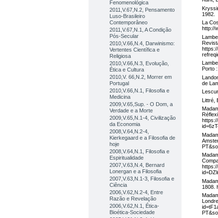
Fenomenológica
Kryssi
2011,V.67,N.2, Pensamento
1982.
Luso-Brasileiro
Contemporâneo
La Cos
http:/
2011,V.67,N.1, A Condição
Pós-Secular
Lamber
Revist
2010,V.66,N.4, Darwinismo:
https:
Vertentes Científica e
refreq
Religiosa
Lamber
2010,V.66,N.3, Evolução,
Porto :
Ética e Cultura
2010,V. 66,N.2, Morrer em
Landon
de Lam
Portugal
2010,V.66,N.1, Filosofia e
Lescur
Medicina
Littré,
2009,V.65,Sup. - O Dom, a
Madame
Verdade e a Morte
Réflex
2009,V.65,N.1-4, Civilização
https:
da Economia
id=6z
2008,V.64,N.2-4,
Madame
Kierkegaard e a Filosofia de
Amster
hoje
PT&so
2008,V.64,N.1, Filosofia e
Madame
Espiritualidade
Compag
2007,V.63,N.4, Bernard
https:
Lonergan e a Filosofia
id=DZ
2007,V.63,N.1-3, Filosofia e
Madame
Ciência
1808. 
2006,V.62,N.2-4, Entre
Madame
Razão e Revelação
Londre
2006,V.62,N.1, Ética-
id=tF1
Bioética-Sociedade
PT&so