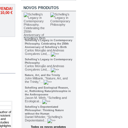
NOVOS PRODUTOS
VENDA!
10,00 €
Schelling’s Legacy in Contemporary
Philosophy. Celebrating the 250th
Anniversary of Schelling’s Birth
Carlos Morujão and Andreas
Gonçalves Lind,...
Schelling’s Legacy in Contemporary
Philosophy
Carlos Morujão and Andreas
Gonçalves Lind,...
Nature, Art, and the Trinity
John Milbank, “Nature, Art, and
the Trinity,”...
Schelling and Ecological Reason,
or, Rethinking Naturphilosophie in
the Anthropocene
Jason M. Wirth, “Schelling and
Ecological...
Schelling’s Depotentiated
Philosopher: Thinking Nature
uthor of
without the Human
nsistent
Daniel Whistler, “Schelling’s
s and
Depotentiated...
studies
ighlights
Todos os novos produtos