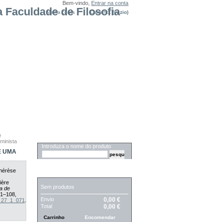
Bem-vindo,
Entrar na conta
Minha conta
Carrinho:
(vazio)
e
PESQUISA
minista
Introduza o nome do produto
E UMA
hérèse
CARRINHO
ière
Sem produtos
a de
71–108,
Envio
0,00 €
3_27_1_071
.
Total
0,00 €
Carrinho
Encomendar