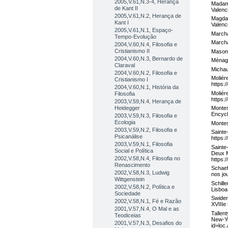
2005,V.61,N.3-4, Herança
Madame
de Kant II
Valenc
2005,V.61,N.2, Herança de
Magda,
Kant I
Valenc
2005,V.61,N.1, Espaço-
Marcha
Tempo-Evolução
Marchá
2004,V.60,N.4, Filosofia e
Cristianismo II
Mason,
2004,V.60,N.3, Bernardo de
Ménage
Claraval
Michau
2004,V.60,N.2, Filosofia e
Moliér
Cristianismo I
https:
2004,V.60,N.1, História da
Moliér
Filosofia
https:
2003,V.59,N.4, Herança de
Heidegger
Montes
Encycl
2003,V.59,N.3, Filosofia e
Ecologia
Montes
2003,V.59,N.2, Filosofia e
Sainte
Psicanálise
https:
2003,V.59,N.1, Filosofia
Sainte
Social e Política
Deux M
2002,V.58,N.4, Filosofia no
https
Renascimento
Schaeff
2002,V.58,N.3, Ludwig
nos jo
Wittgenstein
Schill
2002,V.58,N.2, Política e
Lisboa
Sociedade
Swider
2002,V.58,N.1, Fé e Razão
XVIIIe
2001,V.57,N.4, O Mal e as
Tallen
Teodiceias
New-Yo
2001,V.57,N.3, Desafios do
id=loc