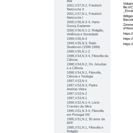
Mal
Voltai
2001,V.57,N.2, Friedrich
file:/
Nietzsche II
_Essa
2001,V.57,N.1, Friedrich
Wittge
Nietzsche I
Barcel
2000,V.56,N.3-4, Hans-
Zimmer
Georg Gadamer
d’Histo
2000,V.56,N.1-2, Religião,
https:
Violência e Sociedade
1999,V.55,N.4
https:/
1999,V.55,N.3, Ratio
https:
Studiorum (1599-1999)
1999,V.55,N.1-2
1998,V.54,N.3-4, Filosofia da
Ciência
1998,V.54,N.2, Os Jesuítas
e a Ciência
1998,V.54,N.1, Filosofia,
Ciência e Teologia
1997,V.53,N.4
1997,V.53,N.3, Padre
António Vieira
1997,V.53,N.2
1997,V.53,N.1
1996,V.52,N.1-4, Lúcio
Craveiro da Silva
1995,V.51,N.3-4, Filosofia
em Portugal VIII
1995,V.51,N.2, 50 anos da
RPF
1995,V.51,N.1, Filosofia e
Religião