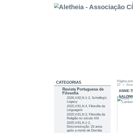
Página prin
CATEGORIAS
27
>
Anne
Revista Portuguesa de
ANNE-T
Filosofia
SALONN
2026,V.82,N.1-2, Schelling’s
Legacy
2025,V.81,N.4, Filosofia da
Linguagem
2025,V.81,N.3, Filosofia da
Religião no século XXI
2025,V.81,N.1-2,
Desconstrução: 20 anos
após a morte de Derrida