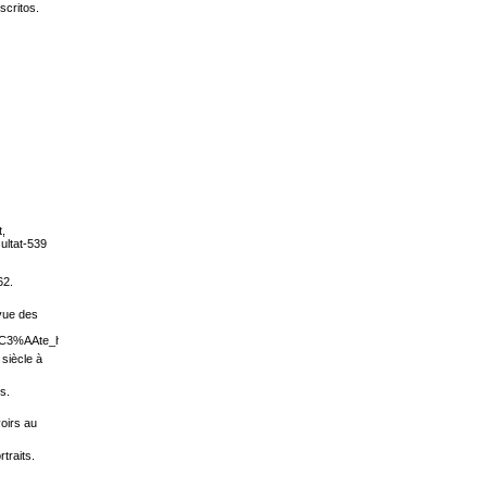
scritos.
t,
ultat-539
62.
vue des
n%C3%AAte_homme_au_XVIIe_si%C3%A8cle
 siècle à
s.
oirs au
traits.