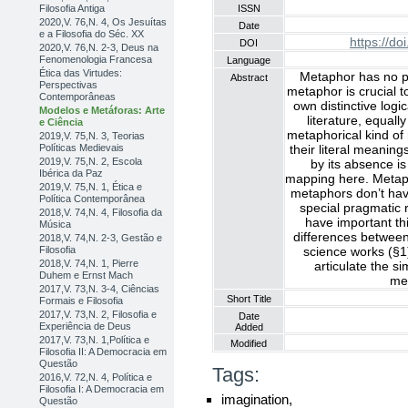
Filosofia Antiga
ISSN
2020,V. 76,N. 4, Os Jesuítas
Date
e a Filosofia do Séc. XX
https://d
DOI
2020,V. 76,N. 2-3, Deus na
Fenomenologia Francesa
Language
Ética das Virtudes:
Metaphor has no pl
Abstract
Perspectivas
metaphor is crucial to
Contemporâneas
own distinctive logica
Modelos e Metáforas: Arte
literature, equall
e Ciência
metaphorical kind of
2019,V. 75,N. 3, Teorias
Políticas Medievais
their literal meaning
2019,V. 75,N. 2, Escola
by its absence i
Ibérica da Paz
mapping here. Metaphor
2019,V. 75,N. 1, Ética e
metaphors don’t hav
Política Contemporânea
special pragmatic ro
2018,V. 74,N. 4, Filosofia da
have important th
Música
differences betwee
2018,V. 74,N. 2-3, Gestão e
Filosofia
science works (§1
2018,V. 74,N. 1, Pierre
articulate the si
Duhem e Ernst Mach
met
2017,V. 73,N. 3-4, Ciências
Short Title
Formais e Filosofia
2017,V. 73,N. 2, Filosofia e
Date
Experiência de Deus
Added
2017,V. 73,N. 1,Política e
Modified
Filosofia II: A Democracia em
Questão
Tags:
2016,V. 72,N. 4, Política e
Filosofia I: A Democracia em
imagination,
Questão