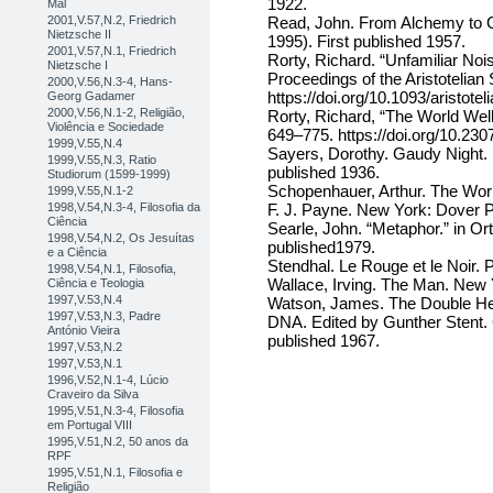
1922.
Mal
2001,V.57,N.2, Friedrich
Read, John. From Alchemy to C
Nietzsche II
1995). First published 1957.
2001,V.57,N.1, Friedrich
Rorty, Richard. “Unfamiliar No
Nietzsche I
Proceedings of the Aristotelian
2000,V.56,N.3-4, Hans-
https://doi.org/10.1093/aristote
Georg Gadamer
2000,V.56,N.1-2, Religião,
Rorty, Richard, “The World Well
Violência e Sociedade
649–775. https://doi.org/10.23
1999,V.55,N.4
Sayers, Dorothy. Gaudy Night.
1999,V.55,N.3, Ratio
published 1936.
Studiorum (1599-1999)
Schopenhauer, Arthur. The Worl
1999,V.55,N.1-2
1998,V.54,N.3-4, Filosofia da
F. J. Payne. New York: Dover Pu
Ciência
Searle, John. “Metaphor.” in Or
1998,V.54,N.2, Os Jesuítas
published1979.
e a Ciência
Stendhal. Le Rouge et le Noir. 
1998,V.54,N.1, Filosofia,
Wallace, Irving. The Man. New
Ciência e Teologia
1997,V.53,N.4
Watson, James. The Double Heli
1997,V.53,N.3, Padre
DNA. Edited by Gunther Stent. C
António Vieira
published 1967.
1997,V.53,N.2
1997,V.53,N.1
1996,V.52,N.1-4, Lúcio
Craveiro da Silva
1995,V.51,N.3-4, Filosofia
em Portugal VIII
1995,V.51,N.2, 50 anos da
RPF
1995,V.51,N.1, Filosofia e
Religião