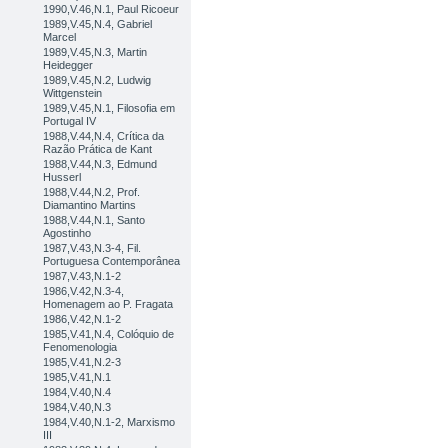
1990,V.46,N.1, Paul Ricoeur
1989,V.45,N.4, Gabriel
Marcel
1989,V.45,N.3, Martin
Heidegger
1989,V.45,N.2, Ludwig
Wittgenstein
1989,V.45,N.1, Filosofia em
Portugal IV
1988,V.44,N.4, Crítica da
Razão Prática de Kant
1988,V.44,N.3, Edmund
Husserl
1988,V.44,N.2, Prof.
Diamantino Martins
1988,V.44,N.1, Santo
Agostinho
1987,V.43,N.3-4, Fil.
Portuguesa Contemporânea
1987,V.43,N.1-2
1986,V.42,N.3-4,
Homenagem ao P. Fragata
1986,V.42,N.1-2
1985,V.41,N.4, Colóquio de
Fenomenologia
1985,V.41,N.2-3
1985,V.41,N.1
1984,V.40,N.4
1984,V.40,N.3
1984,V.40,N.1-2, Marxismo
III