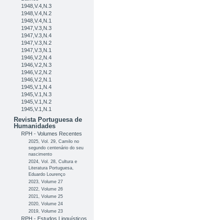
1948,V.4,N.3
1948,V.4,N.2
1948,V.4,N.1
1947,V.3,N.3
1947,V.3,N.4
1947,V.3,N.2
1947,V.3,N.1
1946,V.2,N.4
1946,V.2,N.3
1946,V.2,N.2
1946,V.2,N.1
1945,V.1,N.4
1945,V.1,N.3
1945,V.1,N.2
1945,V.1,N.1
Revista Portuguesa de
Humanidades
RPH - Volumes Recentes
2025, Vol. 29, Camilo no
segundo centenário do seu
nascimento
2024, Vol. 28, Cultura e
Literatura Portuguesa,
Eduardo Lourenço
2023, Volume 27
2022, Volume 26
2021, Volume 25
2020, Volume 24
2019, Volume 23
RPH - Estudos Linguísticos