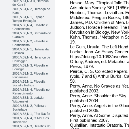
2005,V.61,N.3-4, Herança
Hesse, Mary. “Tropical Talk: The
de Kant II
Aristotelian Society S61 (1986)
2005,V.61,N.2, Herança de
Hobbes, Thomas. Leviathan. E
Kant I
Middlesex: Penguin Books, 1968
2005,V.61,N.1, Espaço-
Tempo-Evolução
James, P.D. Children of Men. L
2004,V.60,N.4, Filosofia e
Judson, Horace Freeland. The E
Cristianismo II
Revolution in Biology. New Yor
2004,V.60,N.3, Bernardo de
Kuhn, Thomas. “Metaphor in Sc
Claraval
2004,V.60,N.2, Filosofia e
19.
Cristianismo I
Le Guin, Ursula. The Left Han
2004,V.60,N.1, História da
Locke, John. An Essay Concer
Filosofia
https://doi.org/10.1093/oseo/i
2003,V.59,N.4, Herança de
Ortony, Andrew, ed. Metaphor 
Heidegger
2003,V.59,N.3, Filosofia e
Press, 1979.
Ecologia
Peirce, C. S. Collected Papers
2003,V.59,N.2, Filosofia e
(vols. 7 and 8) Arthur Burks. 
Psicanálise
58.
2003,V.59,N.1, Filosofia
Social e Política
Perry, Anne. No Graves as Yet.
2002,V.58,N.4, Filosofia no
published 2003.
Renascimento
Perry, Anne. Shoulder the Sky. 
2002,V.58,N.3, Ludwig
published 2004.
Wittgenstein
Perry, Anne. Angels in the Gloo
2002,V.58,N.2, Política e
Sociedade
published 2005.
2002,V.58,N.1, Fé e Razão
Perry, Anne. At Some Disputed
2001,V.57,N.4, O Mal e as
First published 2007.
Teodiceias
Quintilian. Intsttutio Oratoria.
2001,V.57,N.3, Desafios do