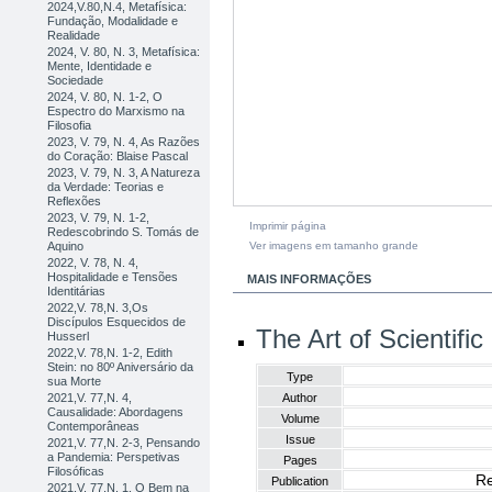
2024,V.80,N.4, Metafísica:
Fundação, Modalidade e
Realidade
2024, V. 80, N. 3, Metafísica:
Mente, Identidade e
Sociedade
2024, V. 80, N. 1-2, O
Espectro do Marxismo na
Filosofia
2023, V. 79, N. 4, As Razões
do Coração: Blaise Pascal
2023, V. 79, N. 3, A Natureza
da Verdade: Teorias e
Reflexões
2023, V. 79, N. 1-2,
Imprimir página
Redescobrindo S. Tomás de
Ver imagens em tamanho grande
Aquino
2022, V. 78, N. 4,
Hospitalidade e Tensões
MAIS INFORMAÇÕES
Identitárias
2022,V. 78,N. 3,Os
Discípulos Esquecidos de
The Art of Scientifi
Husserl
2022,V. 78,N. 1-2, Edith
Stein: no 80º Aniversário da
Type
sua Morte
2021,V. 77,N. 4,
Author
Causalidade: Abordagens
Volume
Contemporâneas
Issue
2021,V. 77,N. 2-3, Pensando
a Pandemia: Perspetivas
Pages
Filosóficas
Re
Publication
2021,V. 77,N. 1, O Bem na