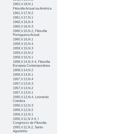
1962,V.18,N.1
Filosofia Actual na América
1961,V.17,N.2
1961,V.17,N.1
1960,V.16,N.4
1960,V.16,N.3
1960,V.16,N.2, Filosofia
Portuguesa Actual
1960,V.16,N.1
1959,V.15,N.4
1959,V.15,N.3
1959,V.15,N.2
1959,V.15,N.1
1958,V.14,N.3-4, Filosofia
Europeia Contemporânea
1958,V.14,N.2
1958,V.14,N.1
1957,V.13,N.4
1957,V.13,N.3
1957,V.13,N.2
1957,V.13,N.1
1956,V.12,N.4, Leonardo
Coimbra
1956,V.12,N.3
1956,V.12,N.2
1956,V.12,N.1
1955,V.11,N.3-4, I
Congresso de Filosofia
1955,V.11,N.2, Santo
Agostinho