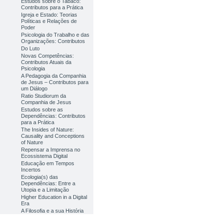
Estudos sobre o Tabaco:
Contributos para a Prática
Igreja e Estado: Teorias
Políticas e Relações de
Poder
Psicologia do Trabalho e das
Organizações: Contributos
Do Luto
Novas Competências:
Contributos Atuais da
Psicologia
A Pedagogia da Companhia
de Jesus – Contributos para
um Diálogo
Ratio Studiorum da
Companhia de Jesus
Estudos sobre as
Dependências: Contributos
para a Prática
The Insides of Nature:
Causality and Conceptions
of Nature
Repensar a Imprensa no
Ecossistema Digital
Educação em Tempos
Incertos
Ecologia(s) das
Dependências: Entre a
Utopia e a Limitação
Higher Education in a Digital
Era
A Filosofia e a sua História