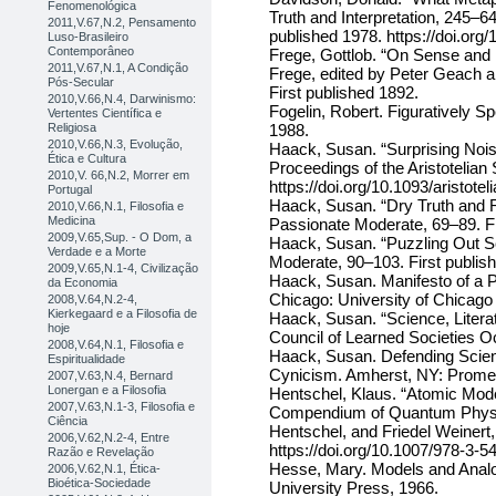
Fenomenológica
Truth and Interpretation, 245–6
2011,V.67,N.2, Pensamento
published 1978. https://doi.or
Luso-Brasileiro
Contemporâneo
Frege, Gottlob. “On Sense and R
2011,V.67,N.1, A Condição
Frege, edited by Peter Geach a
Pós-Secular
First published 1892.
2010,V.66,N.4, Darwinismo:
Fogelin, Robert. Figuratively 
Vertentes Científica e
Religiosa
1988.
2010,V.66,N.3, Evolução,
Haack, Susan. “Surprising Noi
Ética e Cultura
Proceedings of the Aristotelian
2010,V. 66,N.2, Morrer em
https://doi.org/10.1093/aristotel
Portugal
Haack, Susan. “Dry Truth and R
2010,V.66,N.1, Filosofia e
Medicina
Passionate Moderate, 69–89. Fi
2009,V.65,Sup. - O Dom, a
Haack, Susan. “Puzzling Out Sc
Verdade e a Morte
Moderate, 90–103. First publis
2009,V.65,N.1-4, Civilização
Haack, Susan. Manifesto of a 
da Economia
Chicago: University of Chicago
2008,V.64,N.2-4,
Kierkegaard e a Filosofia de
Haack, Susan. “Science, Literat
hoje
Council of Learned Societies O
2008,V.64,N.1, Filosofia e
Haack, Susan. Defending Scie
Espiritualidade
Cynicism. Amherst, NY: Prome
2007,V.63,N.4, Bernard
Lonergan e a Filosofia
Hentschel, Klaus. “Atomic Mode
2007,V.63,N.1-3, Filosofia e
Compendium of Quantum Physic
Ciência
Hentschel, and Friedel Weinert,
2006,V.62,N.2-4, Entre
https://doi.org/10.1007/978-3-
Razão e Revelação
Hesse, Mary. Models and Anal
2006,V.62,N.1, Ética-
Bioética-Sociedade
University Press, 1966.