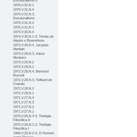
Estruturalismo II
1976,V.32,N.1
1975,V.31,N.4
1975,V.31,N.3,
Estruturalismo
1975,V.31,N.2
1975,V.31,N.1
1974,V.30,N.4
1974,V.30,N.1-3, Tomás de
Aquino e Boaventura
1973,V.29,N.4, Jacques
Maritain
1973,V.29,N.3, Inácio
Monteiro
1973,V.29,N.2
1973,V.29,N.1
1972,V.28,N.4, Bertrand
Russell
1972,V.28,N.3, Teilhard de
Chardin
1972,V.28,N.2
1972,V.28,N.1
1971,V.27,N.4
1971,V.27,N.3
1971,V.27,N.2
1971,V.27,N.1
1970,V.26,N.3-4, Teologia
Filosófica II
1970,V.26,N.1-2, Teologia
Filosófica I
1969,V.25,N.3-4, O Homem