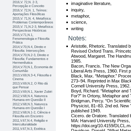
2016,V. 72,N. 2-3,
imaginative literature,
Percepção e Conceito
inquiry,
2016,V. 72,N. 1, Teímos:
Aportações Filosóficas
metaphor,
2015,V. 71,N. 4, Metafísica:
science,
Problemas Contemporâneos
2015,V. 71,N.2-3, Metafísica:
writing
Perspectivas Históricas
2015,V.71,N.1,
Notes:
Fenomenologia e Filosofia
Prática
Aristotle, Rhetoric. Translate
2014,V.70,N.4, Direito e
Revised Oxford Trans. Princeto
Filosofia: Intersecções
2014,V.70,N.2-3, Direito e
Atwood, Margaret. The Handmaid
Filosofia: Fundamentos e
1985.
Hermenêutica
Bacon, Francis. The New Organ
2014,V.70,N.1, Economia de
Liberal Arts Press, 1960. First 
Comunhão
2013,V.69,N.3-4, Filosofia e
Black, Max. “Metaphor.” Proceed
Cinema
273–94. Reprinted in Max Blac
2013,V.69,N.2, O Rito dá
Cornell University Press, 1962.
que Pensar
Boyd, Richard. “Metaphor and
2013,V.69,N.1, Xavier Zubiri
For?” In Ortony, Metaphor and
2012,V.68,N.4, Natureza
Humana em Questão II
Bridgman, Percy. “On Scientific
2012,V.68,N.3, Natureza
Physicist, 81–83. 2nd ed. New Y
Humana em Questão I
published 1949.
2012,V.68,N.1-2, Ciência e
Cicero. de Oratore. Translate
Filosofia em Encontro
MA: Harvard University Press,
2011,V.67,N.4, Religião e
Interculturalidade
https://doi.org/10.4159/DLCL.m
2011,V.67,N.3, Estética
Davidson, Donald. “What Metaph