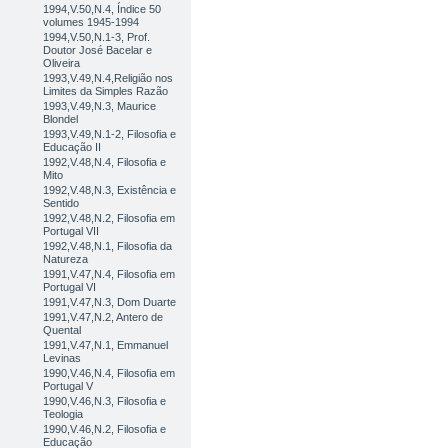
1994,V.50,N.4, Índice 50
volumes 1945-1994
1994,V.50,N.1-3, Prof.
Doutor José Bacelar e
Oliveira
1993,V.49,N.4,Religião nos
Limites da Simples Razão
1993,V.49,N.3, Maurice
Blondel
1993,V.49,N.1-2, Filosofia e
Educação II
1992,V.48,N.4, Filosofia e
Mito
1992,V.48,N.3, Existência e
Sentido
1992,V.48,N.2, Filosofia em
Portugal VII
1992,V.48,N.1, Filosofia da
Natureza
1991,V.47,N.4, Filosofia em
Portugal VI
1991,V.47,N.3, Dom Duarte
1991,V.47,N.2, Antero de
Quental
1991,V.47,N.1, Emmanuel
Levinas
1990,V.46,N.4, Filosofia em
Portugal V
1990,V.46,N.3, Filosofia e
Teologia
1990,V.46,N.2, Filosofia e
Educação