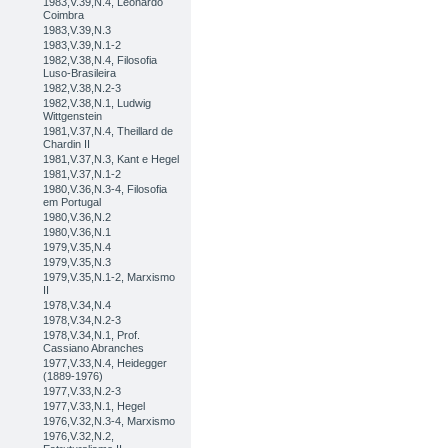
1983,V.39,N.4, Leonardo
Coimbra
1983,V.39,N.3
1983,V.39,N.1-2
1982,V.38,N.4, Filosofia
Luso-Brasileira
1982,V.38,N.2-3
1982,V.38,N.1, Ludwig
Wittgenstein
1981,V.37,N.4, Theillard de
Chardin II
1981,V.37,N.3, Kant e Hegel
1981,V.37,N.1-2
1980,V.36,N.3-4, Filosofia
em Portugal
1980,V.36,N.2
1980,V.36,N.1
1979,V.35,N.4
1979,V.35,N.3
1979,V.35,N.1-2, Marxismo
II
1978,V.34,N.4
1978,V.34,N.2-3
1978,V.34,N.1, Prof.
Cassiano Abranches
1977,V.33,N.4, Heidegger
(1889-1976)
1977,V.33,N.2-3
1977,V.33,N.1, Hegel
1976,V.32,N.3-4, Marxismo
1976,V.32,N.2,