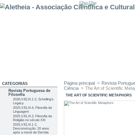
Página principal
>
Revista Portugue
CATEGORIAS
Ciência
>
The Art of Scientific Met
Revista Portuguesa de
Filosofia
THE ART OF SCIENTIFIC METAPHORS
2026,V.82,N.1-2, Schelling’s
Legacy
2025,V.81,N.4, Filosofia da
Linguagem
2025,V.81,N.3, Filosofia da
Religião no século XXI
2025,V.81,N.1-2,
Desconstrução: 20 anos
após a morte de Derrida