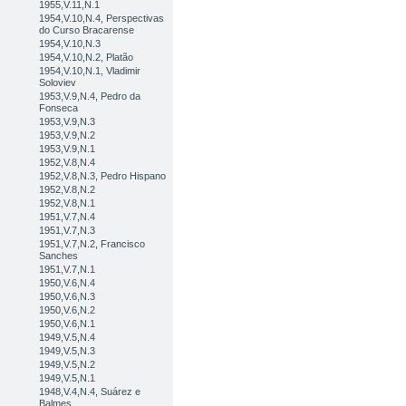
1955,V.11,N.1
1954,V.10,N.4, Perspectivas
do Curso Bracarense
1954,V.10,N.3
1954,V.10,N.2, Platão
1954,V.10,N.1, Vladimir
Soloviev
1953,V.9,N.4, Pedro da
Fonseca
1953,V.9,N.3
1953,V.9,N.2
1953,V.9,N.1
1952,V.8,N.4
1952,V.8,N.3, Pedro Hispano
1952,V.8,N.2
1952,V.8,N.1
1951,V.7,N.4
1951,V.7,N.3
1951,V.7,N.2, Francisco
Sanches
1951,V.7,N.1
1950,V.6,N.4
1950,V.6,N.3
1950,V.6,N.2
1950,V.6,N.1
1949,V.5,N.4
1949,V.5,N.3
1949,V.5,N.2
1949,V.5,N.1
1948,V.4,N.4, Suárez e
Balmes