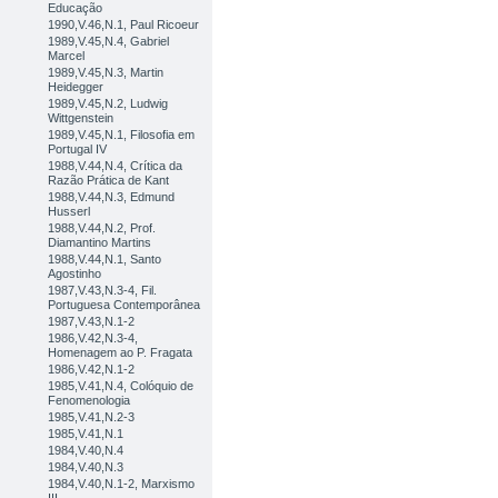
Educação
1990,V.46,N.1, Paul Ricoeur
1989,V.45,N.4, Gabriel
Marcel
1989,V.45,N.3, Martin
Heidegger
1989,V.45,N.2, Ludwig
Wittgenstein
1989,V.45,N.1, Filosofia em
Portugal IV
1988,V.44,N.4, Crítica da
Razão Prática de Kant
1988,V.44,N.3, Edmund
Husserl
1988,V.44,N.2, Prof.
Diamantino Martins
1988,V.44,N.1, Santo
Agostinho
1987,V.43,N.3-4, Fil.
Portuguesa Contemporânea
1987,V.43,N.1-2
1986,V.42,N.3-4,
Homenagem ao P. Fragata
1986,V.42,N.1-2
1985,V.41,N.4, Colóquio de
Fenomenologia
1985,V.41,N.2-3
1985,V.41,N.1
1984,V.40,N.4
1984,V.40,N.3
1984,V.40,N.1-2, Marxismo