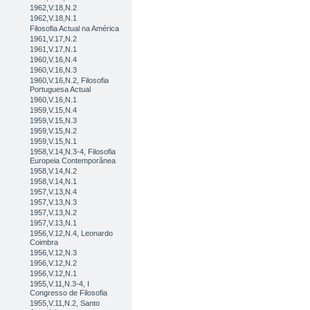
1962,V.18,N.2
1962,V.18,N.1
Filosofia Actual na América
1961,V.17,N.2
1961,V.17,N.1
1960,V.16,N.4
1960,V.16,N.3
1960,V.16,N.2, Filosofia
Portuguesa Actual
1960,V.16,N.1
1959,V.15,N.4
1959,V.15,N.3
1959,V.15,N.2
1959,V.15,N.1
1958,V.14,N.3-4, Filosofia
Europeia Contemporânea
1958,V.14,N.2
1958,V.14,N.1
1957,V.13,N.4
1957,V.13,N.3
1957,V.13,N.2
1957,V.13,N.1
1956,V.12,N.4, Leonardo
Coimbra
1956,V.12,N.3
1956,V.12,N.2
1956,V.12,N.1
1955,V.11,N.3-4, I
Congresso de Filosofia
1955,V.11,N.2, Santo