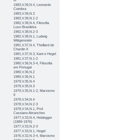
III
1983,V.39,N.4, Leonardo
Coimbra
1983,V.39,N.3
1983,V.39,N.1-2
1982,V.38,N.4, Filosofia
Luso-Brasileira
1982,V.38,N.2-3
1982,V.38,N.1, Ludwig
Wittgenstein
1981,V.37,N.4, Theillard de
Chardin II
1981,V.37,N.3, Kant e Hegel
1981,V.37,N.1-2
1980,V.36,N.3-4, Filosofia
em Portugal
1980,V.36,N.2
1980,V.36,N.1
1979,V.35,N.4
1979,V.35,N.3
1979,V.35,N.1-2, Marxismo
II
1978,V.34,N.4
1978,V.34,N.2-3
1978,V.34,N.1, Prof.
Cassiano Abranches
1977,V.33,N.4, Heidegger
(1889-1976)
1977,V.33,N.2-3
1977,V.33,N.1, Hegel
1976,V.32,N.3-4, Marxismo