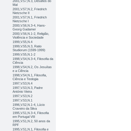
2001,V.57,N.3, Desafios do
Mal
2001,V.57,N.2, Friedrich
Nietzsche II
2001,V.57,N.1, Friedrich
Nietzsche I
2000,V.56,N.3-4, Hans-
Georg Gadamer
2000,V.56,N.1-2, Religião,
Violência e Sociedade
1999,V.55,N.4
1999,V.55,N.3, Ratio
Studiorum (1599-1999)
1999,V.55,N.1-2
1998,V.54,N.3-4, Filosofia da
Ciência
1998,V.54,N.2, Os Jesuítas
e a Ciência
1998,V.54,N.1, Filosofia,
Ciência e Teologia
1997,V.53,N.4
1997,V.53,N.3, Padre
António Vieira
1997,V.53,N.2
1997,V.53,N.1
1996,V.52,N.1-4, Lúcio
Craveiro da Silva
1995,V.51,N.3-4, Filosofia
em Portugal VIII
1995,V.51,N.2, 50 anos da
RPF
1995,V.51,N.1, Filosofia e