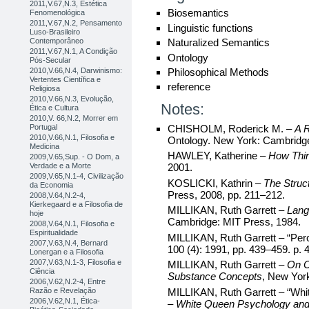
2011,V.67,N.3, Estética
Biosemantics
Fenomenológica
2011,V.67,N.2, Pensamento
Linguistic functions
Luso-Brasileiro
Contemporâneo
Naturalized Semantics
2011,V.67,N.1, A Condição
Ontology
Pós-Secular
Philosophical Methods
2010,V.66,N.4, Darwinismo:
Vertentes Científica e
reference
Religiosa
2010,V.66,N.3, Evolução,
Notes:
Ética e Cultura
2010,V. 66,N.2, Morrer em
CHISHOLM, Roderick M. –
A R
Portugal
2010,V.66,N.1, Filosofia e
Ontology. New York: Cambridge 
Medicina
HAWLEY, Katherine –
How Thin
2009,V.65,Sup. - O Dom, a
Verdade e a Morte
2001.
2009,V.65,N.1-4, Civilização
KOSLICKI, Kathrin –
The Struc
da Economia
Press, 2008, pp. 211–212.
2008,V.64,N.2-4,
Kierkegaard e a Filosofia de
MILLIKAN, Ruth Garrett –
Lang
hoje
Cambridge: MIT Press, 1984.
2008,V.64,N.1, Filosofia e
Espiritualidade
MILLIKAN, Ruth Garrett – “Per
2007,V.63,N.4, Bernard
100 (4): 1991, pp. 439–459. p. 
Lonergan e a Filosofia
2007,V.63,N.1-3, Filosofia e
MILLIKAN, Ruth Garrett –
On C
Ciência
Substance Concepts
, New Yor
2006,V.62,N.2-4, Entre
MILLIKAN, Ruth Garrett – “Whi
Razão e Revelação
2006,V.62,N.1, Ética-
–
White Queen Psychology and 