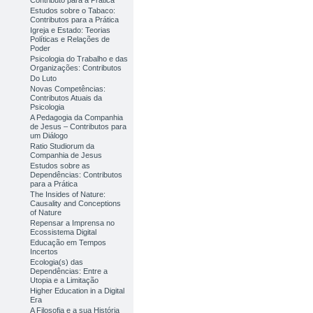
Contributo para a Prática
Estudos sobre o Tabaco:
Contributos para a Prática
Igreja e Estado: Teorias
Políticas e Relações de
Poder
Psicologia do Trabalho e das
Organizações: Contributos
Do Luto
Novas Competências:
Contributos Atuais da
Psicologia
A Pedagogia da Companhia
de Jesus – Contributos para
um Diálogo
Ratio Studiorum da
Companhia de Jesus
Estudos sobre as
Dependências: Contributos
para a Prática
The Insides of Nature:
Causality and Conceptions
of Nature
Repensar a Imprensa no
Ecossistema Digital
Educação em Tempos
Incertos
Ecologia(s) das
Dependências: Entre a
Utopia e a Limitação
Higher Education in a Digital
Era
A Filosofia e a sua História