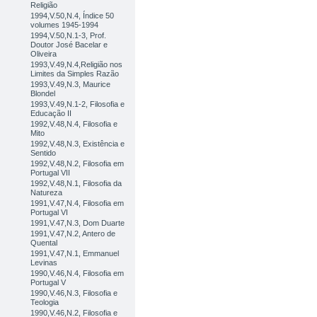
Religião
1994,V.50,N.4, Índice 50
volumes 1945-1994
1994,V.50,N.1-3, Prof.
Doutor José Bacelar e
Oliveira
1993,V.49,N.4,Religião nos
Limites da Simples Razão
1993,V.49,N.3, Maurice
Blondel
1993,V.49,N.1-2, Filosofia e
Educação II
1992,V.48,N.4, Filosofia e
Mito
1992,V.48,N.3, Existência e
Sentido
1992,V.48,N.2, Filosofia em
Portugal VII
1992,V.48,N.1, Filosofia da
Natureza
1991,V.47,N.4, Filosofia em
Portugal VI
1991,V.47,N.3, Dom Duarte
1991,V.47,N.2, Antero de
Quental
1991,V.47,N.1, Emmanuel
Levinas
1990,V.46,N.4, Filosofia em
Portugal V
1990,V.46,N.3, Filosofia e
Teologia
1990,V.46,N.2, Filosofia e