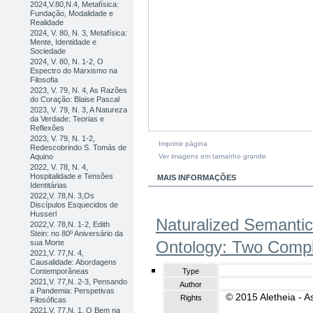
2024,V.80,N.4, Metafísica:
Fundação, Modalidade e
Realidade
2024, V. 80, N. 3, Metafísica:
Mente, Identidade e
Sociedade
2024, V. 80, N. 1-2, O
Espectro do Marxismo na
Filosofia
2023, V. 79, N. 4, As Razões
do Coração: Blaise Pascal
2023, V. 79, N. 3, A Natureza
da Verdade: Teorias e
Reflexões
2023, V. 79, N. 1-2,
Imprimir página
Redescobrindo S. Tomás de
Ver imagens em tamanho grande
Aquino
2022, V. 78, N. 4,
Hospitalidade e Tensões
MAIS INFORMAÇÕES
Identitárias
2022,V. 78,N. 3,Os
Discípulos Esquecidos de
Husserl
Naturalized Semanti
2022,V. 78,N. 1-2, Edith
Stein: no 80º Aniversário da
Ontology: Two Compl
sua Morte
2021,V. 77,N. 4,
Causalidade: Abordagens
Type
Contemporâneas
2021,V. 77,N. 2-3, Pensando
Author
a Pandemia: Perspetivas
© 2015 Aletheia - A
Rights
Filosóficas
2021,V. 77,N. 1, O Bem na