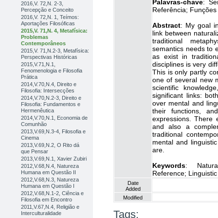
Palavras-chave
: Se
2016,V. 72,N. 2-3,
Referência; Funções l
Percepção e Conceito
2016,V. 72,N. 1, Teímos:
Aportações Filosóficas
Abstract
: My goal in
2015,V. 71,N. 4, Metafísica:
link between natural
Problemas
traditional metaph
Contemporâneos
semantics needs to e
2015,V. 71,N.2-3, Metafísica:
as exist in traditi
Perspectivas Históricas
disciplines is very di
2015,V.71,N.1,
Fenomenologia e Filosofia
This is only partly c
Prática
one of several new 
2014,V.70,N.4, Direito e
scientific knowled
Filosofia: Intersecções
significant links: bo
2014,V.70,N.2-3, Direito e
over mental and lingu
Filosofia: Fundamentos e
their functions, a
Hermenêutica
expressions. There 
2014,V.70,N.1, Economia de
Comunhão
and also a complem
2013,V.69,N.3-4, Filosofia e
traditional contempo
Cinema
mental and linguistic
2013,V.69,N.2, O Rito dá
are.
que Pensar
2013,V.69,N.1, Xavier Zubiri
Keywords
: Natura
2012,V.68,N.4, Natureza
Reference; Linguistic
Humana em Questão II
2012,V.68,N.3, Natureza
Date
Humana em Questão I
Added
2012,V.68,N.1-2, Ciência e
Modified
Filosofia em Encontro
2011,V.67,N.4, Religião e
Tags:
Interculturalidade