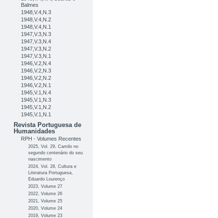
Balmes
1948,V.4,N.3
1948,V.4,N.2
1948,V.4,N.1
1947,V.3,N.3
1947,V.3,N.4
1947,V.3,N.2
1947,V.3,N.1
1946,V.2,N.4
1946,V.2,N.3
1946,V.2,N.2
1946,V.2,N.1
1945,V.1,N.4
1945,V.1,N.3
1945,V.1,N.2
1945,V.1,N.1
Revista Portuguesa de
Humanidades
RPH - Volumes Recentes
2025, Vol. 29, Camilo no
segundo centenário do seu
nascimento
2024, Vol. 28, Cultura e
Literatura Portuguesa,
Eduardo Lourenço
2023, Volume 27
2022, Volume 26
2021, Volume 25
2020, Volume 24
2019, Volume 23