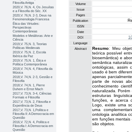
Filosofia Antiga
Volume
2020,V. 76,N. 4, Os Jesuítas
Issue
e a Filosofia do Séc. XX
Pages
2020,V. 76,N. 2-3, Deus na
Fenomenologia Francesa
Re
Publication
Ética das Virtudes:
ISSN
Perspectivas
Contemporâneas
Date
Modelos e Metáforas: Arte e
1
DOI
Ciência
Language
2019,V. 75,N. 3, Teorias
Resumo
: Meu objet
Políticas Medievais
Abstract
2019,V. 75,N. 2, Escola
teórica possível ent
Ibérica da Paz
biosemântica) e abor
2019,V. 75,N. 1, Ética e
semântica naturaliz
Política Contemporânea
ontológicas, assim 
2018,V. 74,N. 4, Filosofia da
usado é bem diferent
Música
apenas parcialmente 
2018,V. 74,N. 2-3, Gestão e
parte de novas abo
Filosofia
2018,V. 74,N. 1, Pierre
conhecimento cientí
Duhem e Ernst Mach
naturalizada. Porém e
2017,V. 73,N. 3-4, Ciências
estruturas linguíst
Formais e Filosofia
funções, e acerca 
2017,V. 73,N. 2, Filosofia e
Logo, existe uma s
Experiência de Deus
uma complementari
2017,V. 73,N. 1,Política e
ontologia analítica
Filosofia II: A Democracia em
Questão
em funções mentais 
2016,V. 72,N. 4, Política e
são objetos.
Filosofia I: A Democracia em
Questão