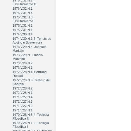
1976,V.32,N.2,
Estruturalismo II
1976,V.32,N.1
1975,V.31,N.4
1975,V.31,N.3,
Estruturalismo
1975,V.31,N.2
1975,V.31,N.1
1974,V.30,N.4
1974,V.30,N.1-3, Tomás de
Aquino e Boaventura
1973,V.29,N.4, Jacques
Maritain
1973,V.29,N.3, Inácio
Monteiro
1973,V.29,N.2
1973,V.29,N.1
1972,V.28,N.4, Bertrand
Russell
1972,V.28,N.3, Teilhard de
Chardin
1972,V.28,N.2
1972,V.28,N.1
1971,V.27,N.4
1971,V.27,N.3
1971,V.27,N.2
1971,V.27,N.1
1970,V.26,N.3-4, Teologia
Filosófica II
1970,V.26,N.1-2, Teologia
Filosófica I