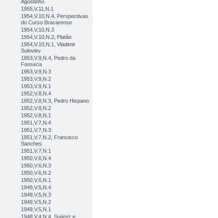
Agostinho
1955,V.11,N.1
1954,V.10,N.4, Perspectivas
do Curso Bracarense
1954,V.10,N.3
1954,V.10,N.2, Platão
1954,V.10,N.1, Vladimir
Soloviev
1953,V.9,N.4, Pedro da
Fonseca
1953,V.9,N.3
1953,V.9,N.2
1953,V.9,N.1
1952,V.8,N.4
1952,V.8,N.3, Pedro Hispano
1952,V.8,N.2
1952,V.8,N.1
1951,V.7,N.4
1951,V.7,N.3
1951,V.7,N.2, Francisco
Sanches
1951,V.7,N.1
1950,V.6,N.4
1950,V.6,N.3
1950,V.6,N.2
1950,V.6,N.1
1949,V.5,N.4
1949,V.5,N.3
1949,V.5,N.2
1949,V.5,N.1
1948,V.4,N.4, Suárez e