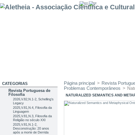
Página principal
>
Revista Portugue
CATEGORIAS
Problemas Contemporâneos
>
Nat
Revista Portuguesa de
Filosofia
NATURALIZED SEMANTICS AND META
2026,V.82,N.1-2, Schelling’s
Legacy
2025,V.81,N.4, Filosofia da
Linguagem
2025,V.81,N.3, Filosofia da
Religião no século XXI
2025,V.81,N.1-2,
Desconstrução: 20 anos
após a morte de Derrida