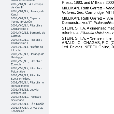
Bioética-Sociedade
Press, 1993; and Millikan, 2000,
2005,V.61,N.3-4, Herança
de Kant II
MILLIKAN, Ruth Garrett –
Vari
2005,V.61,N.2, Herança de
lectures.
2ed. Cambridge: MIT 
Kant I
MILLIKAN, Ruth Garrett – “Are 
2005,V.61,N.1, Espaço-
Tempo-Evolução
Demonstratives?”.
Philosophic
2004,V.60,N.4, Filosofia e
STEIN, S. I. A. A dimensão meta
Cristianismo II
referência.
Filosofia Unisinos
, 
2004,V.60,N.3, Bernardo de
Claraval
STEIN, S. I. A. – ‘Sense in the
2004,V.60,N.2, Filosofia e
ARALDI, C.; CHAGAS, F. C. (O
Cristianismo I
1ed. Pelotas: NEPFIL Online, 20
2004,V.60,N.1, História da
Filosofia
2003,V.59,N.4, Herança de
Heidegger
2003,V.59,N.3, Filosofia e
Ecologia
2003,V.59,N.2, Filosofia e
Psicanálise
2003,V.59,N.1, Filosofia
Social e Política
2002,V.58,N.4, Filosofia no
Renascimento
2002,V.58,N.3, Ludwig
Wittgenstein
2002,V.58,N.2, Política e
Sociedade
2002,V.58,N.1, Fé e Razão
2001,V.57,N.4, O Mal e as
Teodiceias