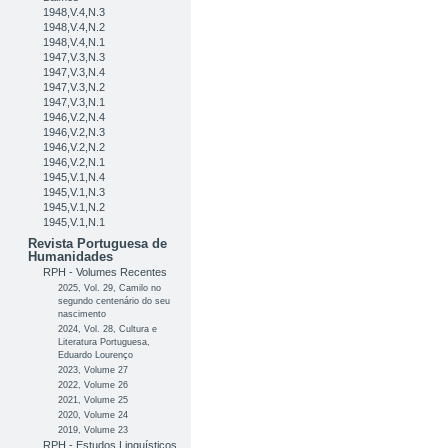
1948,V.4,N.3
1948,V.4,N.2
1948,V.4,N.1
1947,V.3,N.3
1947,V.3,N.4
1947,V.3,N.2
1947,V.3,N.1
1946,V.2,N.4
1946,V.2,N.3
1946,V.2,N.2
1946,V.2,N.1
1945,V.1,N.4
1945,V.1,N.3
1945,V.1,N.2
1945,V.1,N.1
Revista Portuguesa de
Humanidades
RPH - Volumes Recentes
2025, Vol. 29, Camilo no
segundo centenário do seu
nascimento
2024, Vol. 28, Cultura e
Literatura Portuguesa,
Eduardo Lourenço
2023, Volume 27
2022, Volume 26
2021, Volume 25
2020, Volume 24
2019, Volume 23
RPH - Estudos Linguísticos