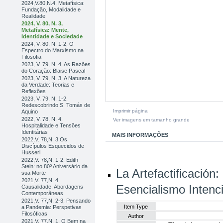
2024,V.80,N.4, Metafísica:
Fundação, Modalidade e
Realidade
2024, V. 80, N. 3,
Metafísica: Mente,
Identidade e Sociedade
2024, V. 80, N. 1-2, O
Espectro do Marxismo na
Filosofia
2023, V. 79, N. 4, As Razões
do Coração: Blaise Pascal
2023, V. 79, N. 3, A Natureza
da Verdade: Teorias e
Reflexões
2023, V. 79, N. 1-2,
Redescobrindo S. Tomás de
Imprimir página
Aquino
2022, V. 78, N. 4,
Ver imagens em tamanho grande
Hospitalidade e Tensões
Identitárias
MAIS INFORMAÇÕES
2022,V. 78,N. 3,Os
Discípulos Esquecidos de
Husserl
2022,V. 78,N. 1-2, Edith
Stein: no 80º Aniversário da
La Artefactificación
sua Morte
2021,V. 77,N. 4,
Esencialismo Intenci
Causalidade: Abordagens
Contemporâneas
2021,V. 77,N. 2-3, Pensando
Item Type
a Pandemia: Perspetivas
Filosóficas
Author
2021,V. 77,N. 1, O Bem na