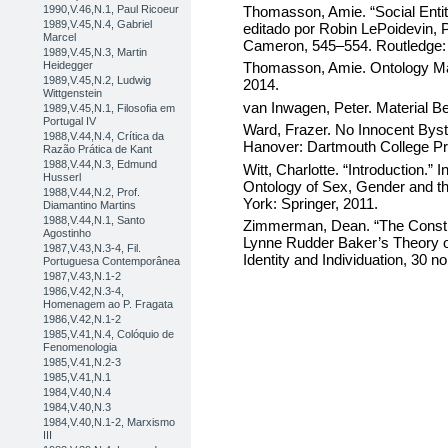
Thomasson, Amie. “Social Enti
1990,V.46,N.1, Paul Ricoeur
1989,V.45,N.4, Gabriel
editado por Robin LePoidevin,
Marcel
Cameron, 545–554. Routledge:
1989,V.45,N.3, Martin
Heidegger
Thomasson, Amie. Ontology Ma
1989,V.45,N.2, Ludwig
2014.
Wittgenstein
van Inwagen, Peter. Material Be
1989,V.45,N.1, Filosofia em
Portugal IV
Ward, Frazer. No Innocent Byst
1988,V.44,N.4, Crítica da
Hanover: Dartmouth College Pr
Razão Prática de Kant
1988,V.44,N.3, Edmund
Witt, Charlotte. “Introduction.”
Husserl
Ontology of Sex, Gender and the
1988,V.44,N.2, Prof.
York: Springer, 2011.
Diamantino Martins
1988,V.44,N.1, Santo
Zimmerman, Dean. “The Constitu
Agostinho
Lynne Rudder Baker’s Theory of 
1987,V.43,N.3-4, Fil.
Identity and Individuation, 30 n
Portuguesa Contemporânea
1987,V.43,N.1-2
1986,V.42,N.3-4,
Homenagem ao P. Fragata
1986,V.42,N.1-2
1985,V.41,N.4, Colóquio de
Fenomenologia
1985,V.41,N.2-3
1985,V.41,N.1
1984,V.40,N.4
1984,V.40,N.3
1984,V.40,N.1-2, Marxismo
III