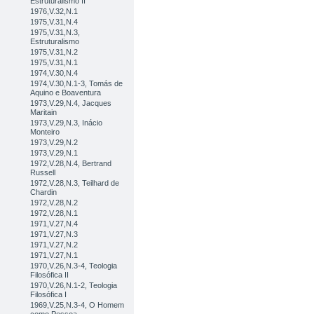
Estruturalismo II
1976,V.32,N.1
1975,V.31,N.4
1975,V.31,N.3,
Estruturalismo
1975,V.31,N.2
1975,V.31,N.1
1974,V.30,N.4
1974,V.30,N.1-3, Tomás de
Aquino e Boaventura
1973,V.29,N.4, Jacques
Maritain
1973,V.29,N.3, Inácio
Monteiro
1973,V.29,N.2
1973,V.29,N.1
1972,V.28,N.4, Bertrand
Russell
1972,V.28,N.3, Teilhard de
Chardin
1972,V.28,N.2
1972,V.28,N.1
1971,V.27,N.4
1971,V.27,N.3
1971,V.27,N.2
1971,V.27,N.1
1970,V.26,N.3-4, Teologia
Filosófica II
1970,V.26,N.1-2, Teologia
Filosófica I
1969,V.25,N.3-4, O Homem