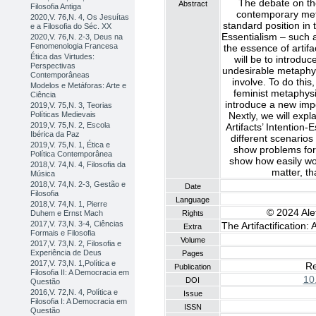
The debate on the
Abstract
Filosofia Antiga
contemporary meta
2020,V. 76,N. 4, Os Jesuítas
standard position in t
e a Filosofia do Séc. XX
Essentialism – such 
2020,V. 76,N. 2-3, Deus na
Fenomenologia Francesa
the essence of artifa
Ética das Virtudes:
will be to introdu
Perspectivas
undesirable metaphys
Contemporâneas
involve. To do this,
Modelos e Metáforas: Arte e
feminist metaphysic
Ciência
introduce a new impor
2019,V. 75,N. 3, Teorias
Nextly, we will expl
Políticas Medievais
2019,V. 75,N. 2, Escola
Artifacts’ Intention-
Ibérica da Paz
different scenarios b
2019,V. 75,N. 1, Ética e
show problems for 
Política Contemporânea
show how easily wou
2018,V. 74,N. 4, Filosofia da
matter, t
Música
2018,V. 74,N. 2-3, Gestão e
Date
Filosofia
Language
2018,V. 74,N. 1, Pierre
© 2024 Alet
Rights
Duhem e Ernst Mach
2017,V. 73,N. 3-4, Ciências
The Artifactification:
Extra
Formais e Filosofia
Volume
2017,V. 73,N. 2, Filosofia e
Experiência de Deus
Pages
2017,V. 73,N. 1,Política e
Re
Publication
Filosofia II: A Democracia em
10
DOI
Questão
2016,V. 72,N. 4, Política e
Issue
Filosofia I: A Democracia em
ISSN
Questão