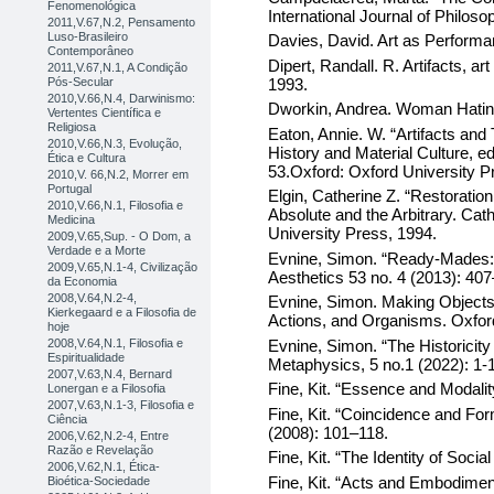
Fenomenológica
International Journal of Philoso
2011,V.67,N.2, Pensamento
Luso-Brasileiro
Davies, David. Art as Performa
Contemporâneo
Dipert, Randall. R. Artifacts, 
2011,V.67,N.1, A Condição
1993.
Pós-Secular
2010,V.66,N.4, Darwinismo:
Dworkin, Andrea. Woman Hating
Vertentes Científica e
Religiosa
Eaton, Annie. W. “Artifacts an
2010,V.66,N.3, Evolução,
History and Material Culture, e
Ética e Cultura
53.Oxford: Oxford University P
2010,V. 66,N.2, Morrer em
Portugal
Elgin, Catherine Z. “Restorati
2010,V.66,N.1, Filosofia e
Absolute and the Arbitrary. Cath
Medicina
University Press, 1994.
2009,V.65,Sup. - O Dom, a
Verdade e a Morte
Evnine, Simon. “Ready-Mades: O
2009,V.65,N.1-4, Civilização
Aesthetics 53 no. 4 (2013): 407
da Economia
2008,V.64,N.2-4,
Evnine, Simon. Making Objects 
Kierkegaard e a Filosofia de
Actions, and Organisms. Oxford
hoje
Evnine, Simon. “The Historicity
2008,V.64,N.1, Filosofia e
Espiritualidade
Metaphysics, 5 no.1 (2022): 1-
2007,V.63,N.4, Bernard
Fine, Kit. “Essence and Modalit
Lonergan e a Filosofia
2007,V.63,N.1-3, Filosofia e
Fine, Kit. “Coincidence and For
Ciência
(2008): 101–118.
2006,V.62,N.2-4, Entre
Razão e Revelação
Fine, Kit. “The Identity of Soc
2006,V.62,N.1, Ética-
Fine, Kit. “Acts and Embodimen
Bioética-Sociedade