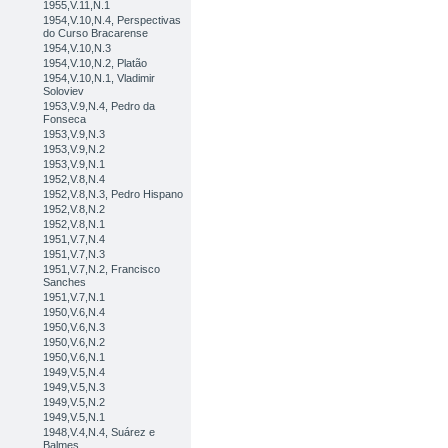
1955,V.11,N.1
1954,V.10,N.4, Perspectivas
do Curso Bracarense
1954,V.10,N.3
1954,V.10,N.2, Platão
1954,V.10,N.1, Vladimir
Soloviev
1953,V.9,N.4, Pedro da
Fonseca
1953,V.9,N.3
1953,V.9,N.2
1953,V.9,N.1
1952,V.8,N.4
1952,V.8,N.3, Pedro Hispano
1952,V.8,N.2
1952,V.8,N.1
1951,V.7,N.4
1951,V.7,N.3
1951,V.7,N.2, Francisco
Sanches
1951,V.7,N.1
1950,V.6,N.4
1950,V.6,N.3
1950,V.6,N.2
1950,V.6,N.1
1949,V.5,N.4
1949,V.5,N.3
1949,V.5,N.2
1949,V.5,N.1
1948,V.4,N.4, Suárez e
Balmes