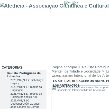
Página principal
>
Revista Portugue
CATEGORIAS
Mente, Identidade e Sociedade
>
L
Revista Portuguesa de
Esencialismo Intencional de los Arte
Filosofia
2026,V.82,N.1-2, Schelling’s
LA ARTEFACTIFICACIÓN: UN NUEVO 
Legacy
LOS ARTEFACTOS
2025,V.81,N.4, Filosofia da
Linguagem
2025,V.81,N.3, Filosofia da
Religião no século XXI
2025,V.81,N.1-2,
Desconstrução: 20 anos
após a morte de Derrida