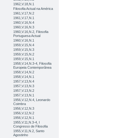
1962,V.18,N.1
Filosofia Actual na América
1961,V.17,N.2
1961,V.17,N.1
1960,V.16,N.4
1960,V.16,N.3
1960,V.16,N.2, Filosofia
Portuguesa Actual
1960,V.16,N.1
1959,V.15,N.4
1959,V.15,N.3
1959,V.15,N.2
1959,V.15,N.1
1958,V.14,N.3-4, Filosofia
Europeia Contemporânea
1958,V.14,N.2
1958,V.14,N.1
1957,V.13,N.4
1957,V.13,N.3
1957,V.13,N.2
1957,V.13,N.1
1956,V.12,N.4, Leonardo
Coimbra
1956,V.12,N.3
1956,V.12,N.2
1956,V.12,N.1
1955,V.11,N.3-4, I
Congresso de Filosofia
1955,V.11,N.2, Santo
Agostinho