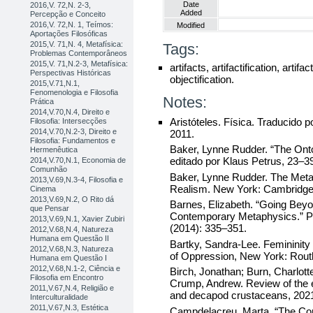
Date
2016,V. 72,N. 2-3,
Added
Percepção e Conceito
2016,V. 72,N. 1, Teímos:
Modified
Aportações Filosóficas
2015,V. 71,N. 4, Metafísica:
Tags:
Problemas Contemporâneos
2015,V. 71,N.2-3, Metafísica:
artifacts, artifactification, artifa
Perspectivas Históricas
objectification.
2015,V.71,N.1,
Fenomenologia e Filosofia
Notes:
Prática
2014,V.70,N.4, Direito e
Aristóteles. Física. Traducido 
Filosofia: Intersecções
2014,V.70,N.2-3, Direito e
2011.
Filosofia: Fundamentos e
Baker, Lynne Rudder. “The Ont
Hermenêutica
editado por Klaus Petrus, 23–39
2014,V.70,N.1, Economia de
Comunhão
Baker, Lynne Rudder. The Metap
2013,V.69,N.3-4, Filosofia e
Realism. New York: Cambridge 
Cinema
2013,V.69,N.2, O Rito dá
Barnes, Elizabeth. “Going Bey
que Pensar
Contemporary Metaphysics.” Pro
2013,V.69,N.1, Xavier Zubiri
(2014): 335–351.
2012,V.68,N.4, Natureza
Humana em Questão II
Bartky, Sandra-Lee. Femininit
2012,V.68,N.3, Natureza
of Oppression, New York: Rout
Humana em Questão I
2012,V.68,N.1-2, Ciência e
Birch, Jonathan; Burn, Charlott
Filosofia em Encontro
Crump, Andrew. Review of the 
2011,V.67,N.4, Religião e
and decapod crustaceans, 202
Interculturalidade
2011,V.67,N.3, Estética
Campdelacreu, Marta. “The Const