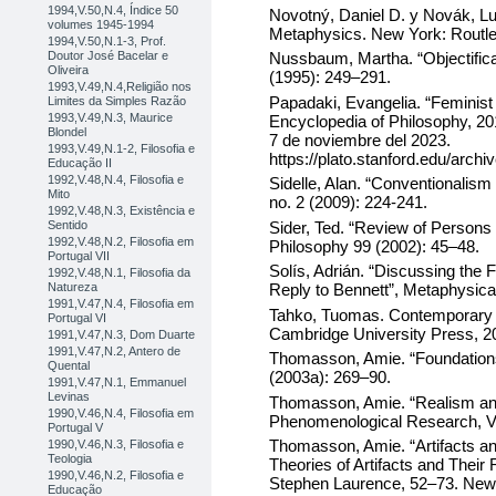
1994,V.50,N.4, Índice 50
Novotný, Daniel D. y Novák, Lu
volumes 1945-1994
Metaphysics. New York: Routle
1994,V.50,N.1-3, Prof.
Doutor José Bacelar e
Nussbaum, Martha. “Objectificat
Oliveira
(1995): 249–291.
1993,V.49,N.4,Religião nos
Papadaki, Evangelia. “Feminist 
Limites da Simples Razão
1993,V.49,N.3, Maurice
Encyclopedia of Philosophy, 20
Blondel
7 de noviembre del 2023.
1993,V.49,N.1-2, Filosofia e
https://plato.stanford.edu/archi
Educação II
1992,V.48,N.4, Filosofia e
Sidelle, Alan. “Conventionalis
Mito
no. 2 (2009): 224-241.
1992,V.48,N.3, Existência e
Sider, Ted. “Review of Persons 
Sentido
1992,V.48,N.2, Filosofia em
Philosophy 99 (2002): 45–48.
Portugal VII
Solís, Adrián. “Discussing the
1992,V.48,N.1, Filosofia da
Natureza
Reply to Bennett”, Metaphysica
1991,V.47,N.4, Filosofia em
Tahko, Tuomas. Contemporary A
Portugal VI
Cambridge University Press, 2
1991,V.47,N.3, Dom Duarte
1991,V.47,N.2, Antero de
Thomasson, Amie. “Foundations 
Quental
(2003a): 269–90.
1991,V.47,N.1, Emmanuel
Levinas
Thomasson, Amie. “Realism an
1990,V.46,N.4, Filosofia em
Phenomenological Research, Vo
Portugal V
Thomasson, Amie. “Artifacts a
1990,V.46,N.3, Filosofia e
Teologia
Theories of Artifacts and Their
1990,V.46,N.2, Filosofia e
Stephen Laurence, 52–73. New 
Educação