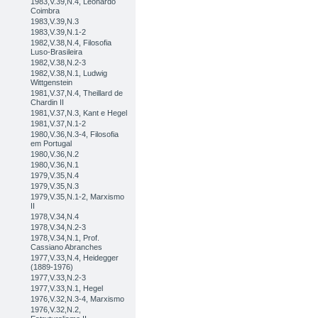
1983,V.39,N.4, Leonardo
Coimbra
1983,V.39,N.3
1983,V.39,N.1-2
1982,V.38,N.4, Filosofia
Luso-Brasileira
1982,V.38,N.2-3
1982,V.38,N.1, Ludwig
Wittgenstein
1981,V.37,N.4, Theillard de
Chardin II
1981,V.37,N.3, Kant e Hegel
1981,V.37,N.1-2
1980,V.36,N.3-4, Filosofia
em Portugal
1980,V.36,N.2
1980,V.36,N.1
1979,V.35,N.4
1979,V.35,N.3
1979,V.35,N.1-2, Marxismo
II
1978,V.34,N.4
1978,V.34,N.2-3
1978,V.34,N.1, Prof.
Cassiano Abranches
1977,V.33,N.4, Heidegger
(1889-1976)
1977,V.33,N.2-3
1977,V.33,N.1, Hegel
1976,V.32,N.3-4, Marxismo
1976,V.32,N.2,