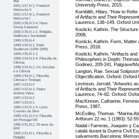
Mal
University Press, 2015.
2001,V.57,N.2, Friedrich
Nietzsche II
Kornblith, Hilary. “How to Refer
2001,V.57,N.1, Friedrich
of Artifacts and Their Represen
Nietzsche I
Laurence, 138–149. Oxford Uni
2000,V.56,N.3-4, Hans-
Georg Gadamer
Koslicki, Kathrin. The Structur
2000,V.56,N.1-2, Religião,
2008.
Violência e Sociedade
1999,V.55,N.4
Koslicki, Kathrin. Form, Matter
1999,V.55,N.3, Ratio
Press, 2018.
Studiorum (1599-1999)
Koslicki, Kathrin. “Artifacts and
1999,V.55,N.1-2
Philosophers in Depth: Thomass
1998,V.54,N.3-4, Filosofia da
Ciência
Godinez, 209-241. Palgrave/Ma
1998,V.54,N.2, Os Jesuítas
Langton, Rae. Sexual Solipsis
e a Ciência
1998,V.54,N.1, Filosofia,
Objectification. Oxford: Oxford
Ciência e Teologia
Levinson, Jerrold. “Artworks as 
1997,V.53,N.4
of Artifacts and Their Represen
1997,V.53,N.3, Padre
António Vieira
Laurence, 74–82. Oxford: Oxfor
1997,V.53,N.2
MacKinnon, Catharine. Feminis
1997,V.53,N.1
Press, 1987.
1996,V.52,N.1-4, Lúcio
Craveiro da Silva
McEvilley, Thomas. ‘‘Marina Ab
1995,V.51,N.3-4, Filosofia
Artforum 22 no. 1 (1983): 52-55
em Portugal VIII
1995,V.51,N.2, 50 anos da
Nadal i Farreras, Joaquim y Capd
RPF
català durant la Guerra Civil Es
1995,V.51,N.1, Filosofia e
salvaments.Barcelona: Memoral
Religião