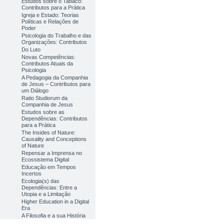
Estudos sobre o Tabaco:
Contributos para a Prática
Igreja e Estado: Teorias
Políticas e Relações de
Poder
Psicologia do Trabalho e das
Organizações: Contributos
Do Luto
Novas Competências:
Contributos Atuais da
Psicologia
A Pedagogia da Companhia
de Jesus – Contributos para
um Diálogo
Ratio Studiorum da
Companhia de Jesus
Estudos sobre as
Dependências: Contributos
para a Prática
The Insides of Nature:
Causality and Conceptions
of Nature
Repensar a Imprensa no
Ecossistema Digital
Educação em Tempos
Incertos
Ecologia(s) das
Dependências: Entre a
Utopia e a Limitação
Higher Education in a Digital
Era
A Filosofia e a sua História