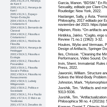
2005,V.61,N.3-4, Herança
Garcia, Manon. “BDSM.” En Ro
de Kant II
Sexuality, editado por Clare C
2005,V.61,N.2, Herança de
Routledge: New York, 2022.
Kant I
2005,V.61,N.1, Espaço-
Haslanger, Sally, y Ásta. “Femi
Tempo-Evolução
Philosophy, 2017 editado por E
2004,V.60,N.4, Filosofia e
noviembre del 2023. https://pla
Cristianismo II
2004,V.60,N.3, Bernardo de
Hilpinen, Risto. “On artifacts a
Claraval
2004,V.60,N.2, Filosofia e
Hintikka, Jakko. “Cogito, ergo 
Cristianismo I
Review 71 no.1 (1962): 3-32.
2004,V.60,N.1, História da
Filosofia
Houkes, Wybo and Vermaas, Pet
2003,V.59,N.4, Herança de
Design of Artifacts, Springer D
Heidegger
Iles, Chrissie. ‘‘Cleaning the M
2003,V.59,N.3, Filosofia e
Ecologia
Performance, Video Sound. Oxf
2003,V.59,N.2, Filosofia e
Irvin, Sherri. Immaterial: Rule
Psicanálise
Press, 2022.
2003,V.59,N.1, Filosofia
Social e Política
Jaworski, William. Structure 
2002,V.58,N.4, Filosofia no
Solves the Mind-Body Problem.
Renascimento
2002,V.58,N.3, Ludwig
Johnston, Mark. “Hylomorphism
Wittgenstein
Juvshik, Tim. “Artifacts and m
2002,V.58,N.2, Política e
Sociedade
9313-9336.
2002,V.58,N.1, Fé e Razão
Juvshik, Tim. “Artifactualizatio
2001,V.57,N.4, O Mal e as
Philosophica 98 no. 4 (2021b):
Teodiceias
2001,V.57,N.3, Desafios do
Korman, Daniel Z. Objects: Noth